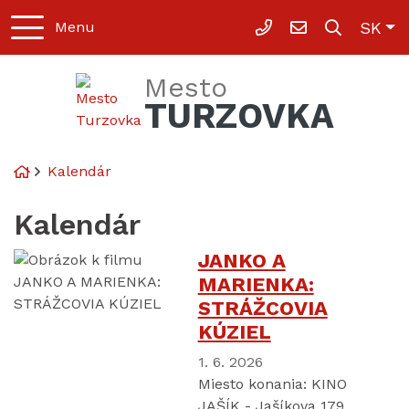
Slo
SK
Menu
041-42 093 11
msu@turzovka
Mesto
TURZOVKA
Úvodná stránka
Kalendár
Kalendár
JANKO A
MARIENKA:
STRÁŽCOVIA
KÚZIEL
1. 6. 2026
Miesto konania:
KINO
JAŠÍK - Jašíkova 179,