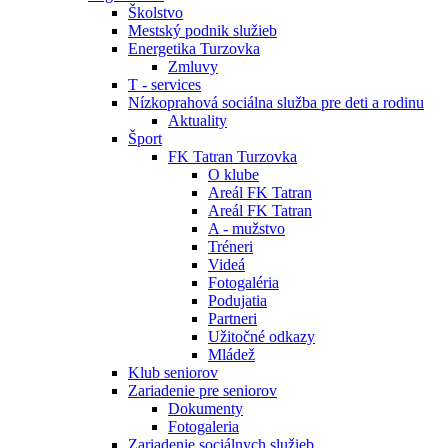
Školstvo
Mestský podnik služieb
Energetika Turzovka
Zmluvy
T - services
Nízkoprahová sociálna služba pre deti a rodinu
Aktuality
Šport
FK Tatran Turzovka
O klube
Areál FK Tatran
Areál FK Tatran
A - mužstvo
Tréneri
Videá
Fotogaléria
Podujatia
Partneri
Užitočné odkazy
Mládež
Klub seniorov
Zariadenie pre seniorov
Dokumenty
Fotogaleria
Zariadenie sociálnych služieb