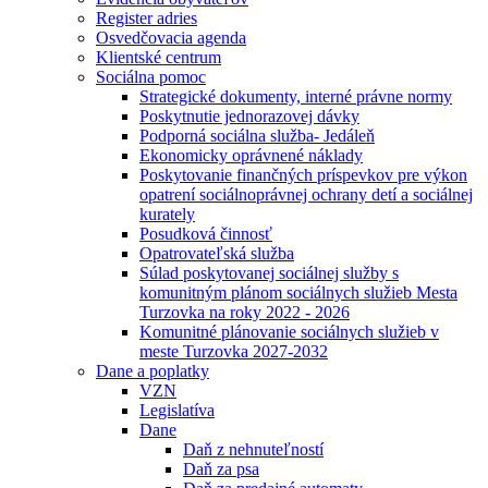
Register adries
Osvedčovacia agenda
Klientské centrum
Sociálna pomoc
Strategické dokumenty, interné právne normy
Poskytnutie jednorazovej dávky
Podporná sociálna služba- Jedáleň
Ekonomicky oprávnené náklady
Poskytovanie finančných príspevkov pre výkon
opatrení sociálnoprávnej ochrany detí a sociálnej
kurately
Posudková činnosť
Opatrovateľská služba
Súlad poskytovanej sociálnej služby s
komunitným plánom sociálnych služieb Mesta
Turzovka na roky 2022 - 2026
Komunitné plánovanie sociálnych služieb v
meste Turzovka 2027-2032
Dane a poplatky
VZN
Legislatíva
Dane
Daň z nehnuteľností
Daň za psa