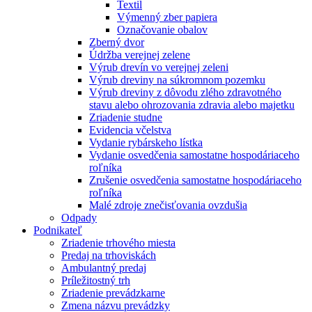
Textil
Výmenný zber papiera
Označovanie obalov
Zberný dvor
Údržba verejnej zelene
Výrub drevín vo verejnej zeleni
Výrub dreviny na súkromnom pozemku
Výrub dreviny z dôvodu zlého zdravotného
stavu alebo ohrozovania zdravia alebo majetku
Zriadenie studne
Evidencia včelstva
Vydanie rybárskeho lístka
Vydanie osvedčenia samostatne hospodáriaceho
roľníka
Zrušenie osvedčenia samostatne hospodáriaceho
roľníka
Malé zdroje znečisťovania ovzdušia
Odpady
Podnikateľ
Zriadenie trhového miesta
Predaj na trhoviskách
Ambulantný predaj
Príležitostný trh
Zriadenie prevádzkarne
Zmena názvu prevádzky