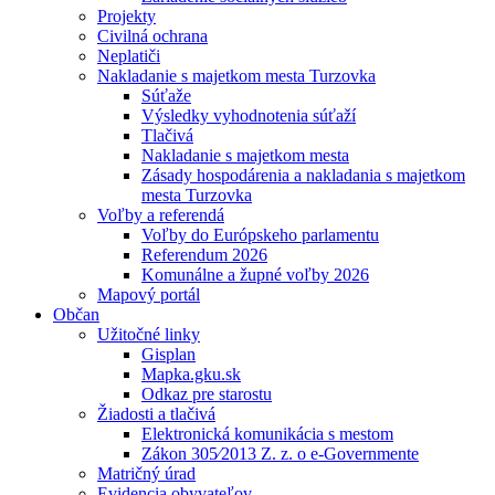
Projekty
Civilná ochrana
Neplatiči
Nakladanie s majetkom mesta Turzovka
Súťaže
Výsledky vyhodnotenia súťaží
Tlačivá
Nakladanie s majetkom mesta
Zásady hospodárenia a nakladania s majetkom
mesta Turzovka
Voľby a referendá
Voľby do Európskeho parlamentu
Referendum 2026
Komunálne a župné voľby 2026
Mapový portál
Občan
Užitočné linky
Gisplan
Mapka.gku.sk
Odkaz pre starostu
Žiadosti a tlačivá
Elektronická komunikácia s mestom
Zákon 305⁄2013 Z. z. o e-Governmente
Matričný úrad
Evidencia obyvateľov