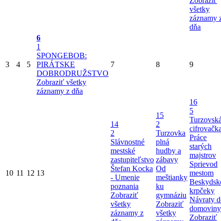
Zobraziť
všetky
záznamy 
dňa
6
1
SPONGEBOB:
3
4
5
PIRÁTSKE
7
8
9
DOBRODRUŽSTVO
Zobraziť všetky
záznamy z dňa
16
5
15
Turzovsk
14
2
cifrovačk
2
Turzovka
Práce
Slávnostné
plná
starých
mestské
hudby a
majstrov
zastupiteľstvo
zábavy
Sprievod
Štefan Kocka
Od
10
11
12
13
mestom
- Umenie
meštianky
Beskydsk
poznania
ku
krpčeky
Zobraziť
gymnáziu
Návraty d
všetky
Zobraziť
domoviny
záznamy z
všetky
Zobraziť