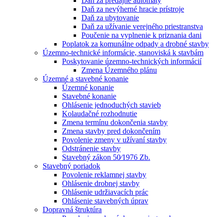
Daň za predajné automaty
Daň za nevýherné hracie prístroje
Daň za ubytovanie
Daň za užívanie verejného priestranstva
Poučenie na vyplnenie k priznania dani
Poplatok za komunálne odpady a drobné stavby
Územno-technické informácie, stanoviská k stavbám
Poskytovanie územno-technických informácií
Zmena Územného plánu
Územné a stavebné konanie
Územné konanie
Stavebné konanie
Ohlásenie jednoduchých stavieb
Kolaudačné rozhodnutie
Zmena termínu dokončenia stavby
Zmena stavby pred dokončením
Povolenie zmeny v užívaní stavby
Odstránenie stavby
Stavebný zákon 50⁄1976 Zb.
Stavebný poriadok
Povolenie reklamnej stavby
Ohlásenie drobnej stavby
Ohlásenie udržiavacích prác
Ohlásenie stavebných úprav
Dopravná štruktúra