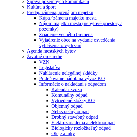
Správa pozemných komunikácií
Kultúra a šport
Predaj, zámena, prenájom majetku
Kúpa ⁄ zámena majetku mesta
Nájom majetku mesta (nebytové priestory ⁄
pozemky)
Zriadenie vecného bremena
Vyjadrenie obce na vydanie osvedčenia
vyhlásenia o vydržaní
Agenda mestských bytov
Životné prostredie
VZN
Legislatíva
Nahlásenie nelegálnej skládky
Prideľovanie nádob na vývoz KO
Informácie o nakladaní s odpadom
Kalendár zvozu
Komunálny odpad
Vytriedené zložky KO
Objemný odpad
Nebezpečný odpad
Drobný stavebný odpad
Elektrozariadenia a elektroodpad
Biologicky rozložiteľný odpad
Oleje a tuky