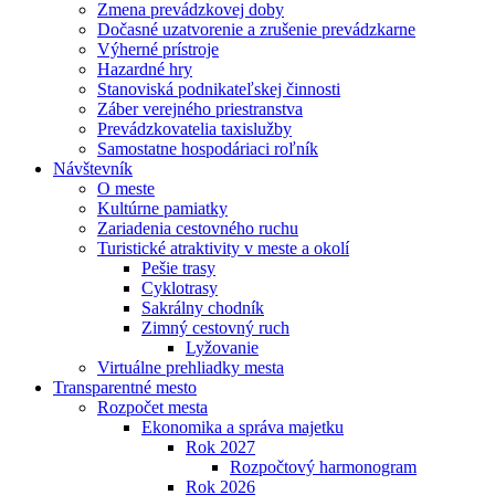
Zmena prevádzkovej doby
Dočasné uzatvorenie a zrušenie prevádzkarne
Výherné prístroje
Hazardné hry
Stanoviská podnikateľskej činnosti
Záber verejného priestranstva
Prevádzkovatelia taxislužby
Samostatne hospodáriaci roľník
Návštevník
O meste
Kultúrne pamiatky
Zariadenia cestovného ruchu
Turistické atraktivity v meste a okolí
Pešie trasy
Cyklotrasy
Sakrálny chodník
Zimný cestovný ruch
Lyžovanie
Virtuálne prehliadky mesta
Transparentné mesto
Rozpočet mesta
Ekonomika a správa majetku
Rok 2027
Rozpočtový harmonogram
Rok 2026