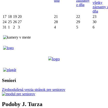
dňa
záznamy
všetky
z dňa
záznamy 
dňa
17
18
19
20
21
22
23
24
25
26
27
28
29
30
31
1
2
3
4
5
6
Seniori
Zjednodušená verzia stránok pre seniorov
Podoby J. Turza