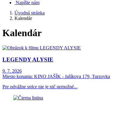
Napíšte nám
Úvodná stránka
Kalendár
Kalendár
LEGENDY ALYSIE
9. 7. 2026
Miesto konania:
KINO JAŠÍK - Jašíkova 179, Turzovka
Pre odvážne srdce nie je nič nemožné...