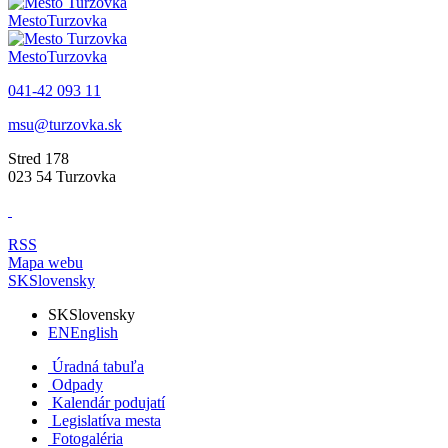
Mesto
Turzovka
Mesto
Turzovka
041-42 093 11
msu@turzovka.sk
Stred 178
023 54 Turzovka
RSS
Mapa webu
SK
Slovensky
SK
Slovensky
EN
English
Úradná tabuľa
Odpady
Kalendár podujatí
Legislatíva mesta
Fotogaléria