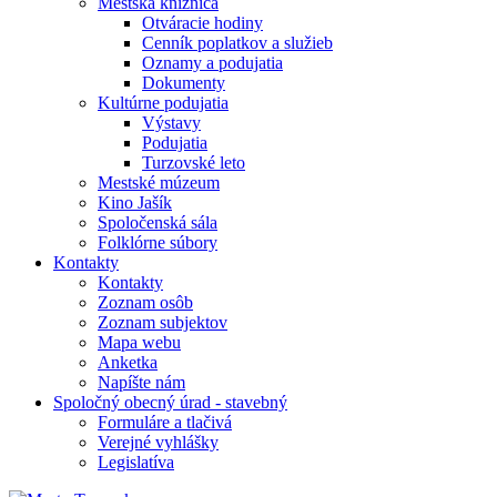
Mestská knižnica
Otváracie hodiny
Cenník poplatkov a služieb
Oznamy a podujatia
Dokumenty
Kultúrne podujatia
Výstavy
Podujatia
Turzovské leto
Mestské múzeum
Kino Jašík
Spoločenská sála
Folklórne súbory
Kontakty
Kontakty
Zoznam osôb
Zoznam subjektov
Mapa webu
Anketka
Napíšte nám
Spoločný obecný úrad - stavebný
Formuláre a tlačivá
Verejné vyhlášky
Legislatíva