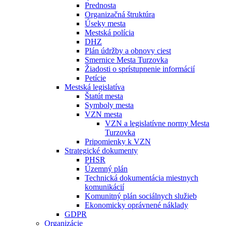
Prednosta
Organizačná štruktúra
Úseky mesta
Mestská polícia
DHZ
Plán údržby a obnovy ciest
Smernice Mesta Turzovka
Žiadosti o sprístupnenie informácií
Petície
Mestská legislatíva
Štatút mesta
Symboly mesta
VZN mesta
VZN a legislatívne normy Mesta
Turzovka
Pripomienky k VZN
Strategické dokumenty
PHSR
Územný plán
Technická dokumentácia miestnych
komunikácií
Komunitný plán sociálnych služieb
Ekonomicky oprávnené náklady
GDPR
Organizácie