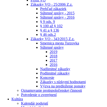
Profil VO
Zákazky VO - 25⁄2006 Z.z.
Prehľad zákaziek
Súhrnné správy - 2015
Súhrnné správy - 2016
§ 9 ods. 9
§ 100 až § 102
§ 41 a § 136
§ 46 ods.2
Zákazky VO - 343⁄2015 Z.z.
Smernica mesta Turzovka
Súhrnné správy
2019
2018
2017
2016
Nadlimitné zákazky
Podlimitné zákazky
Koncesie
Zákazky s nízkymi hodnotami
Výzva na predloženie ponuky
Oznamovanie protispoločenskej činnosti
Potvrdenie o zverejnení
Kultúra
Kalendár podujatí