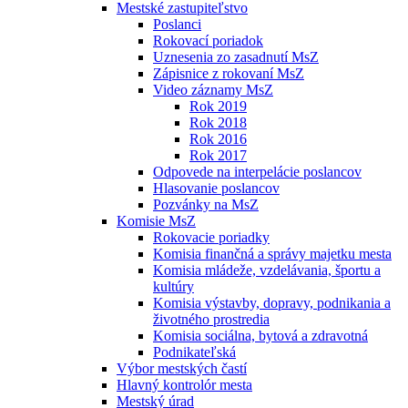
Mestské zastupiteľstvo
Poslanci
Rokovací poriadok
Uznesenia zo zasadnutí MsZ
Zápisnice z rokovaní MsZ
Video záznamy MsZ
Rok 2019
Rok 2018
Rok 2016
Rok 2017
Odpovede na interpelácie poslancov
Hlasovanie poslancov
Pozvánky na MsZ
Komisie MsZ
Rokovacie poriadky
Komisia finančná a správy majetku mesta
Komisia mládeže, vzdelávania, športu a
kultúry
Komisia výstavby, dopravy, podnikania a
životného prostredia
Komisia sociálna, bytová a zdravotná
Podnikateľská
Výbor mestských častí
Hlavný kontrolór mesta
Mestský úrad