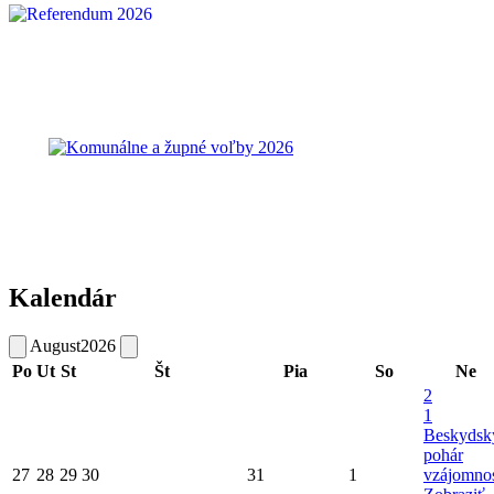
Kalendár
August
2026
Po
Ut
St
Št
Pia
So
Ne
2
1
Beskydsk
pohár
27
28
29
30
31
1
vzájomnos