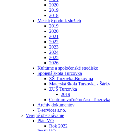
2020
2019
2018
Mestský podnik služieb
2019
2020
2021
2022
2023
2024
2025
2026
Kultúrne a spoločenské stredisko
Spojená škola Turzovka
ZŠ Turzovka-Bukovina
Materská škola Turzovka - Šárky
ZUŠ Turzovka
2019
Centrum voľného času Turzovka
Archív dokumentov
T-services s.r.o.
Verejné obstarávanie
Plán VO
Rok 2022