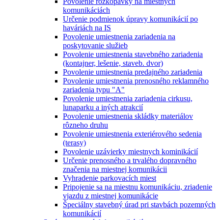
Povolenie rozkopávky na miestnych
komunikáciách
Určenie podmienok úpravy komunikácií po
haváriách na IS
Povolenie umiestnenia zariadenia na
poskytovanie služieb
Povolenie umiestnenia stavebného zariadenia
(kontajner, lešenie, staveb. dvor)
Povolenie umiestnenia predajného zariadenia
Povolenie umiestnenia prenosného reklamného
zariadenia typu "A"
Povolenie umiestnenia zariadenia cirkusu,
lunaparku a iných atrakcií
Povolenie umiestnenia skládky materiálov
rôzneho druhu
Povolenie umiestnenia exteriérového sedenia
(terasy)
Povolenie uzávierky miestnych kominikácií
Určenie prenosného a trvalého dopravného
značenia na miestnej komunikácii
Vyhradenie parkovacích miest
Pripojenie sa na miestnu komunikáciu, zriadenie
vjazdu z miestnej komunikácie
Špeciálny stavebný úrad pri stavbách pozemných
komunikácií