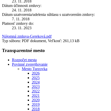
23. 11. 2018
Dátum účinnosti zmluvy:
24. 11. 2018
Dátum uzatvorenia/udelenia súhlasu s uzatvorením zmluvy:
7. 11. 2018
Platnosť zmluvy do:
23. 11. 2023
Nájomná zmluva-Gereková.pdf
Typ súboru: PDF dokument, Veľkosť: 261,13 kB
Transparentné mesto
Rozpočet mesta
Povinné zverejňovanie
Mesto Turzovka
2026
2025
2024
2023
2022
2021
2020
2019
2018