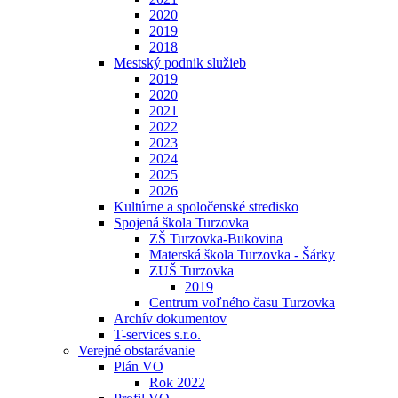
2020
2019
2018
Mestský podnik služieb
2019
2020
2021
2022
2023
2024
2025
2026
Kultúrne a spoločenské stredisko
Spojená škola Turzovka
ZŠ Turzovka-Bukovina
Materská škola Turzovka - Šárky
ZUŠ Turzovka
2019
Centrum voľného času Turzovka
Archív dokumentov
T-services s.r.o.
Verejné obstarávanie
Plán VO
Rok 2022