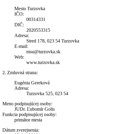
Mesto Turzovka
IČO:
00314331
DIČ:
2020553315
Adresa:
Stred 178, 023 54 Turzovka
E-mail:
msu@turzovka.sk
Web:
www.turzovka.sk
2. Zmluvná strana:
Eugénia Gereková
Adresa:
Turzovka 525, 023 54
Meno podpisujúcej osoby:
JUDr. Ľubomír Golis
Funkcia podpisujúcej osoby:
primátor mesta
Dátum zverejnenia: