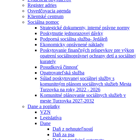
Register adries
Osvedčovacia agenda
Klientské centrum
Sociálna pomoc
Strategické dokumenty, interné právne normy
Poskytnutie jednorazovej dávky
Podporná sociálna služba- Jedáleň
Ekonomicky oprávnené náklady
Poskytovanie finančných príspevkov pre výkon
opatrení sociálnoprávnej ochrany detí a sociálnej
kurately
Posudková činnosť
Opatrovateľská služba
Súlad poskytovanej sociálnej služby s
komunitným plánom sociálnych služieb Mesta
Turzovka na roky 2022 - 2026
Komunitné plánovanie sociálnych služieb v
meste Turzovka 2027-2032
Dane a poplatky
VZN
Legislatíva
Dane
Daň z nehnuteľností
Daň za psa