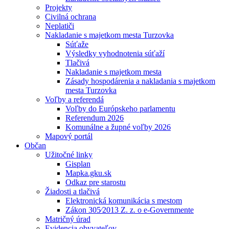
Projekty
Civilná ochrana
Neplatiči
Nakladanie s majetkom mesta Turzovka
Súťaže
Výsledky vyhodnotenia súťaží
Tlačivá
Nakladanie s majetkom mesta
Zásady hospodárenia a nakladania s majetkom
mesta Turzovka
Voľby a referendá
Voľby do Európskeho parlamentu
Referendum 2026
Komunálne a župné voľby 2026
Mapový portál
Občan
Užitočné linky
Gisplan
Mapka.gku.sk
Odkaz pre starostu
Žiadosti a tlačivá
Elektronická komunikácia s mestom
Zákon 305⁄2013 Z. z. o e-Governmente
Matričný úrad
Evidencia obyvateľov