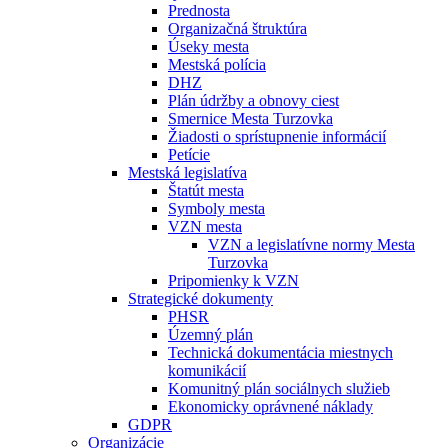
Prednosta
Organizačná štruktúra
Úseky mesta
Mestská polícia
DHZ
Plán údržby a obnovy ciest
Smernice Mesta Turzovka
Žiadosti o sprístupnenie informácií
Petície
Mestská legislatíva
Štatút mesta
Symboly mesta
VZN mesta
VZN a legislatívne normy Mesta
Turzovka
Pripomienky k VZN
Strategické dokumenty
PHSR
Územný plán
Technická dokumentácia miestnych
komunikácií
Komunitný plán sociálnych služieb
Ekonomicky oprávnené náklady
GDPR
Organizácie