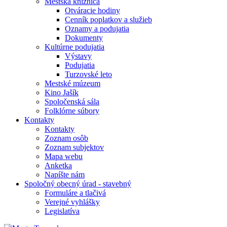
Mestská knižnica
Otváracie hodiny
Cenník poplatkov a služieb
Oznamy a podujatia
Dokumenty
Kultúrne podujatia
Výstavy
Podujatia
Turzovské leto
Mestské múzeum
Kino Jašík
Spoločenská sála
Folklórne súbory
Kontakty
Kontakty
Zoznam osôb
Zoznam subjektov
Mapa webu
Anketka
Napíšte nám
Spoločný obecný úrad - stavebný
Formuláre a tlačivá
Verejné vyhlášky
Legislatíva