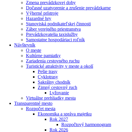
Zmena prevádzkovej doby
Dočasné uzatvorenie a zrušenie prevádzkarne
Výherné prístroje
Hazardné hry
Stanoviská podnikateľskej činnosti
Záber verejného priestranstva
Prevádzkovatelia taxislužby
Samostatne hospodáriaci roľník
Návštevník
O meste
Kultúrne pamiatky
Zariadenia cestovného ruchu
Turistické atraktivity v meste a okolí
Pešie trasy
Cyklotrasy
Sakrálny chodník
Zimný cestovný ruch
Lyžovanie
Virtuálne prehliadky mesta
Transparentné mesto
Rozpočet mesta
Ekonomika a správa majetku
Rok 2027
Rozpočtový harmonogram
Rok 2026