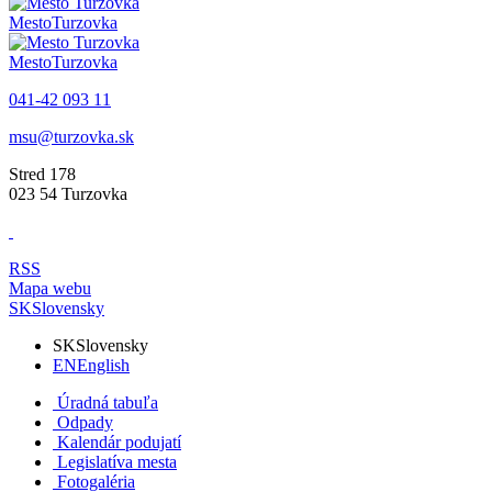
Mesto
Turzovka
Mesto
Turzovka
041-42 093 11
msu@turzovka.sk
Stred 178
023 54 Turzovka
RSS
Mapa webu
SK
Slovensky
SK
Slovensky
EN
English
Úradná tabuľa
Odpady
Kalendár podujatí
Legislatíva mesta
Fotogaléria