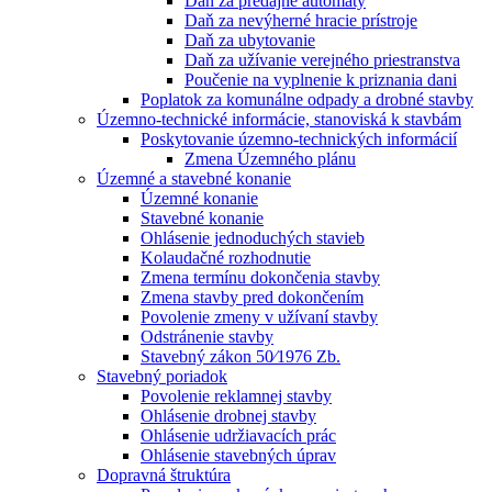
Daň za predajné automaty
Daň za nevýherné hracie prístroje
Daň za ubytovanie
Daň za užívanie verejného priestranstva
Poučenie na vyplnenie k priznania dani
Poplatok za komunálne odpady a drobné stavby
Územno-technické informácie, stanoviská k stavbám
Poskytovanie územno-technických informácií
Zmena Územného plánu
Územné a stavebné konanie
Územné konanie
Stavebné konanie
Ohlásenie jednoduchých stavieb
Kolaudačné rozhodnutie
Zmena termínu dokončenia stavby
Zmena stavby pred dokončením
Povolenie zmeny v užívaní stavby
Odstránenie stavby
Stavebný zákon 50⁄1976 Zb.
Stavebný poriadok
Povolenie reklamnej stavby
Ohlásenie drobnej stavby
Ohlásenie udržiavacích prác
Ohlásenie stavebných úprav
Dopravná štruktúra