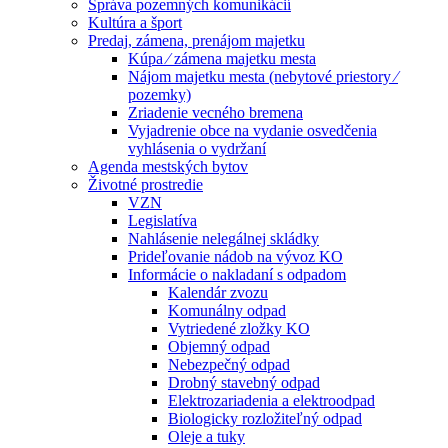
Správa pozemných komunikácií
Kultúra a šport
Predaj, zámena, prenájom majetku
Kúpa ⁄ zámena majetku mesta
Nájom majetku mesta (nebytové priestory ⁄
pozemky)
Zriadenie vecného bremena
Vyjadrenie obce na vydanie osvedčenia
vyhlásenia o vydržaní
Agenda mestských bytov
Životné prostredie
VZN
Legislatíva
Nahlásenie nelegálnej skládky
Prideľovanie nádob na vývoz KO
Informácie o nakladaní s odpadom
Kalendár zvozu
Komunálny odpad
Vytriedené zložky KO
Objemný odpad
Nebezpečný odpad
Drobný stavebný odpad
Elektrozariadenia a elektroodpad
Biologicky rozložiteľný odpad
Oleje a tuky