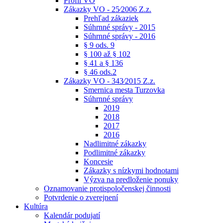
Profil VO
Zákazky VO - 25⁄2006 Z.z.
Prehľad zákaziek
Súhrnné správy - 2015
Súhrnné správy - 2016
§ 9 ods. 9
§ 100 až § 102
§ 41 a § 136
§ 46 ods.2
Zákazky VO - 343⁄2015 Z.z.
Smernica mesta Turzovka
Súhrnné správy
2019
2018
2017
2016
Nadlimitné zákazky
Podlimitné zákazky
Koncesie
Zákazky s nízkymi hodnotami
Výzva na predloženie ponuky
Oznamovanie protispoločenskej činnosti
Potvrdenie o zverejnení
Kultúra
Kalendár podujatí