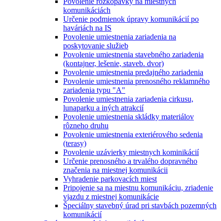
Povolenie rozkopávky na miestnych
komunikáciách
Určenie podmienok úpravy komunikácií po
haváriách na IS
Povolenie umiestnenia zariadenia na
poskytovanie služieb
Povolenie umiestnenia stavebného zariadenia
(kontajner, lešenie, staveb. dvor)
Povolenie umiestnenia predajného zariadenia
Povolenie umiestnenia prenosného reklamného
zariadenia typu "A"
Povolenie umiestnenia zariadenia cirkusu,
lunaparku a iných atrakcií
Povolenie umiestnenia skládky materiálov
rôzneho druhu
Povolenie umiestnenia exteriérového sedenia
(terasy)
Povolenie uzávierky miestnych kominikácií
Určenie prenosného a trvalého dopravného
značenia na miestnej komunikácii
Vyhradenie parkovacích miest
Pripojenie sa na miestnu komunikáciu, zriadenie
vjazdu z miestnej komunikácie
Špeciálny stavebný úrad pri stavbách pozemných
komunikácií