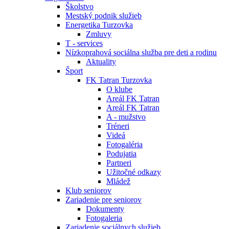
Školstvo
Mestský podnik služieb
Energetika Turzovka
Zmluvy
T - services
Nízkoprahová sociálna služba pre deti a rodinu
Aktuality
Šport
FK Tatran Turzovka
O klube
Areál FK Tatran
Areál FK Tatran
A - mužstvo
Tréneri
Videá
Fotogaléria
Podujatia
Partneri
Užitočné odkazy
Mládež
Klub seniorov
Zariadenie pre seniorov
Dokumenty
Fotogaleria
Zariadenie sociálnych služieb