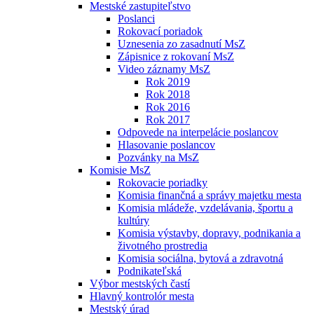
Mestské zastupiteľstvo
Poslanci
Rokovací poriadok
Uznesenia zo zasadnutí MsZ
Zápisnice z rokovaní MsZ
Video záznamy MsZ
Rok 2019
Rok 2018
Rok 2016
Rok 2017
Odpovede na interpelácie poslancov
Hlasovanie poslancov
Pozvánky na MsZ
Komisie MsZ
Rokovacie poriadky
Komisia finančná a správy majetku mesta
Komisia mládeže, vzdelávania, športu a
kultúry
Komisia výstavby, dopravy, podnikania a
životného prostredia
Komisia sociálna, bytová a zdravotná
Podnikateľská
Výbor mestských častí
Hlavný kontrolór mesta
Mestský úrad