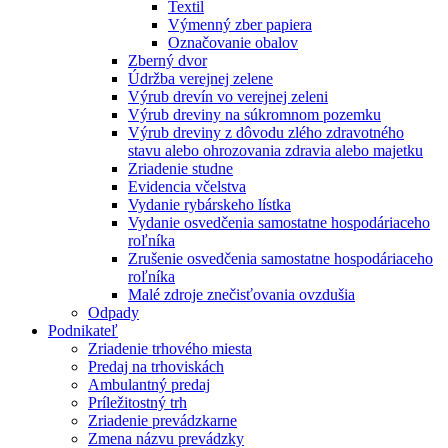
Textil
Výmenný zber papiera
Označovanie obalov
Zberný dvor
Údržba verejnej zelene
Výrub drevín vo verejnej zeleni
Výrub dreviny na súkromnom pozemku
Výrub dreviny z dôvodu zlého zdravotného
stavu alebo ohrozovania zdravia alebo majetku
Zriadenie studne
Evidencia včelstva
Vydanie rybárskeho lístka
Vydanie osvedčenia samostatne hospodáriaceho
roľníka
Zrušenie osvedčenia samostatne hospodáriaceho
roľníka
Malé zdroje znečisťovania ovzdušia
Odpady
Podnikateľ
Zriadenie trhového miesta
Predaj na trhoviskách
Ambulantný predaj
Príležitostný trh
Zriadenie prevádzkarne
Zmena názvu prevádzky