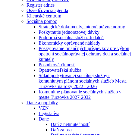
Register adries
Osvedčovacia agenda
Klientské centrum
Sociálna pomoc
Strategické dokumenty, interné právne normy
Poskytnutie jednorazovej dávky
Podporná sociálna služba- Jedáleň
Ekonomicky oprávnené náklady
Poskytovanie finančných príspevkov pre výkon
opatrení sociálnoprávnej ochrany detí a sociálnej
kurately
Posudková činnosť
Opatrovateľská služba
Súlad poskytovanej sociálnej služby s
komunitným plánom sociálnych služieb Mesta
Turzovka na roky 2022 - 2026
Komunitné plánovanie sociálnych služieb v
meste Turzovka 2027-2032
Dane a poplatky
VZN
Legislatíva
Dane
Daň z nehnuteľností
Daň za psa