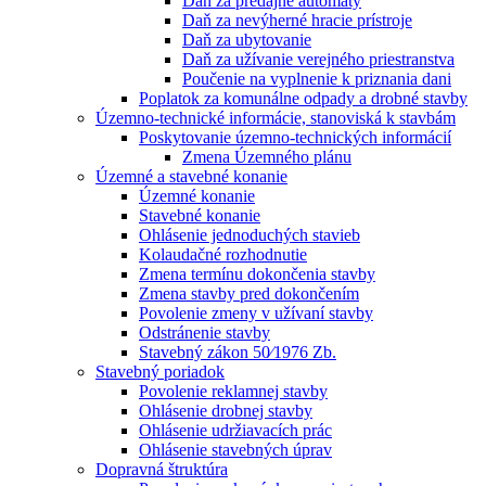
Daň za predajné automaty
Daň za nevýherné hracie prístroje
Daň za ubytovanie
Daň za užívanie verejného priestranstva
Poučenie na vyplnenie k priznania dani
Poplatok za komunálne odpady a drobné stavby
Územno-technické informácie, stanoviská k stavbám
Poskytovanie územno-technických informácií
Zmena Územného plánu
Územné a stavebné konanie
Územné konanie
Stavebné konanie
Ohlásenie jednoduchých stavieb
Kolaudačné rozhodnutie
Zmena termínu dokončenia stavby
Zmena stavby pred dokončením
Povolenie zmeny v užívaní stavby
Odstránenie stavby
Stavebný zákon 50⁄1976 Zb.
Stavebný poriadok
Povolenie reklamnej stavby
Ohlásenie drobnej stavby
Ohlásenie udržiavacích prác
Ohlásenie stavebných úprav
Dopravná štruktúra