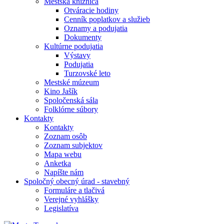
Mestská knižnica
Otváracie hodiny
Cenník poplatkov a služieb
Oznamy a podujatia
Dokumenty
Kultúrne podujatia
Výstavy
Podujatia
Turzovské leto
Mestské múzeum
Kino Jašík
Spoločenská sála
Folklórne súbory
Kontakty
Kontakty
Zoznam osôb
Zoznam subjektov
Mapa webu
Anketka
Napíšte nám
Spoločný obecný úrad - stavebný
Formuláre a tlačivá
Verejné vyhlášky
Legislatíva