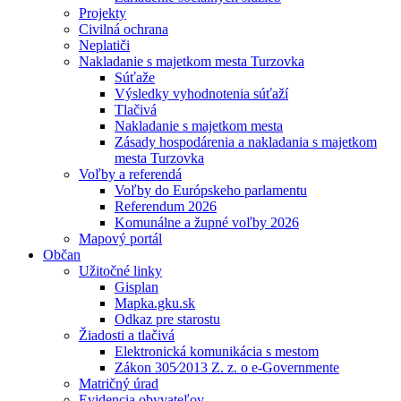
Projekty
Civilná ochrana
Neplatiči
Nakladanie s majetkom mesta Turzovka
Súťaže
Výsledky vyhodnotenia súťaží
Tlačivá
Nakladanie s majetkom mesta
Zásady hospodárenia a nakladania s majetkom
mesta Turzovka
Voľby a referendá
Voľby do Európskeho parlamentu
Referendum 2026
Komunálne a župné voľby 2026
Mapový portál
Občan
Užitočné linky
Gisplan
Mapka.gku.sk
Odkaz pre starostu
Žiadosti a tlačivá
Elektronická komunikácia s mestom
Zákon 305⁄2013 Z. z. o e-Governmente
Matričný úrad
Evidencia obyvateľov