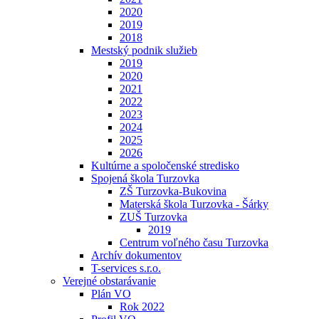
2020
2019
2018
Mestský podnik služieb
2019
2020
2021
2022
2023
2024
2025
2026
Kultúrne a spoločenské stredisko
Spojená škola Turzovka
ZŠ Turzovka-Bukovina
Materská škola Turzovka - Šárky
ZUŠ Turzovka
2019
Centrum voľného času Turzovka
Archív dokumentov
T-services s.r.o.
Verejné obstarávanie
Plán VO
Rok 2022