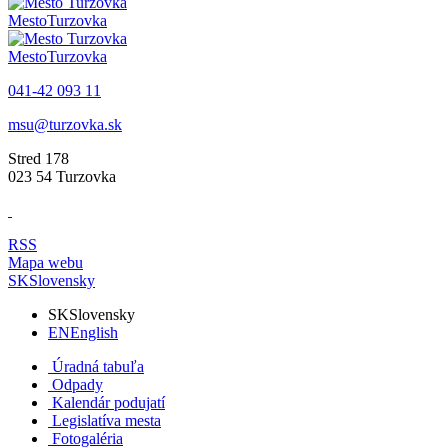
Mesto
Turzovka
Mesto
Turzovka
041-42 093 11
msu@turzovka.sk
Stred 178
023 54 Turzovka
RSS
Mapa webu
SK
Slovensky
SK
Slovensky
EN
English
Úradná tabuľa
Odpady
Kalendár podujatí
Legislatíva mesta
Fotogaléria