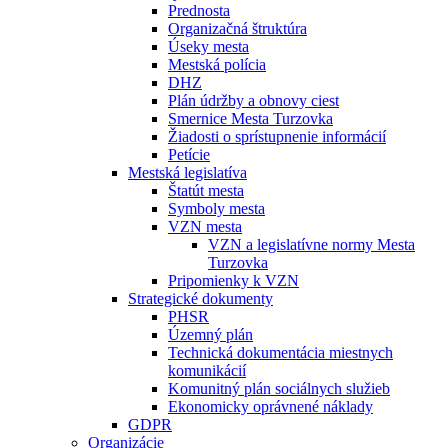
Prednosta
Organizačná štruktúra
Úseky mesta
Mestská polícia
DHZ
Plán údržby a obnovy ciest
Smernice Mesta Turzovka
Žiadosti o sprístupnenie informácií
Petície
Mestská legislatíva
Štatút mesta
Symboly mesta
VZN mesta
VZN a legislatívne normy Mesta
Turzovka
Pripomienky k VZN
Strategické dokumenty
PHSR
Územný plán
Technická dokumentácia miestnych
komunikácií
Komunitný plán sociálnych služieb
Ekonomicky oprávnené náklady
GDPR
Organizácie