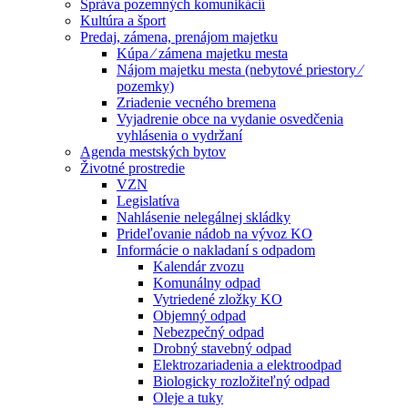
Správa pozemných komunikácií
Kultúra a šport
Predaj, zámena, prenájom majetku
Kúpa ⁄ zámena majetku mesta
Nájom majetku mesta (nebytové priestory ⁄
pozemky)
Zriadenie vecného bremena
Vyjadrenie obce na vydanie osvedčenia
vyhlásenia o vydržaní
Agenda mestských bytov
Životné prostredie
VZN
Legislatíva
Nahlásenie nelegálnej skládky
Prideľovanie nádob na vývoz KO
Informácie o nakladaní s odpadom
Kalendár zvozu
Komunálny odpad
Vytriedené zložky KO
Objemný odpad
Nebezpečný odpad
Drobný stavebný odpad
Elektrozariadenia a elektroodpad
Biologicky rozložiteľný odpad
Oleje a tuky