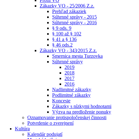
Profil VO
Zákazky VO - 25⁄2006 Z.z.
Prehľad zákaziek
Súhrnné správy - 2015
Súhrnné správy - 2016
§ 9 ods. 9
§ 100 až § 102
§ 41 a § 136
§ 46 ods.2
Zákazky VO - 343⁄2015 Z.z.
Smernica mesta Turzovka
Súhrnné správy
2019
2018
2017
2016
Nadlimitné zákazky
Podlimitné zákazky
Koncesie
Zákazky s nízkymi hodnotami
Výzva na predloženie ponuky
Oznamovanie protispoločenskej činnosti
Potvrdenie o zverejnení
Kultúra
Kalendár podujatí