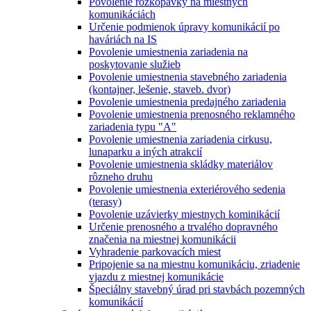
Povolenie rozkopávky na miestnych
komunikáciách
Určenie podmienok úpravy komunikácií po
haváriách na IS
Povolenie umiestnenia zariadenia na
poskytovanie služieb
Povolenie umiestnenia stavebného zariadenia
(kontajner, lešenie, staveb. dvor)
Povolenie umiestnenia predajného zariadenia
Povolenie umiestnenia prenosného reklamného
zariadenia typu "A"
Povolenie umiestnenia zariadenia cirkusu,
lunaparku a iných atrakcií
Povolenie umiestnenia skládky materiálov
rôzneho druhu
Povolenie umiestnenia exteriérového sedenia
(terasy)
Povolenie uzávierky miestnych kominikácií
Určenie prenosného a trvalého dopravného
značenia na miestnej komunikácii
Vyhradenie parkovacích miest
Pripojenie sa na miestnu komunikáciu, zriadenie
vjazdu z miestnej komunikácie
Špeciálny stavebný úrad pri stavbách pozemných
komunikácií