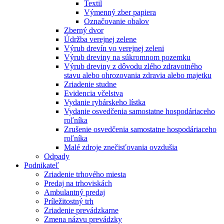
Textil
Výmenný zber papiera
Označovanie obalov
Zberný dvor
Údržba verejnej zelene
Výrub drevín vo verejnej zeleni
Výrub dreviny na súkromnom pozemku
Výrub dreviny z dôvodu zlého zdravotného
stavu alebo ohrozovania zdravia alebo majetku
Zriadenie studne
Evidencia včelstva
Vydanie rybárskeho lístka
Vydanie osvedčenia samostatne hospodáriaceho
roľníka
Zrušenie osvedčenia samostatne hospodáriaceho
roľníka
Malé zdroje znečisťovania ovzdušia
Odpady
Podnikateľ
Zriadenie trhového miesta
Predaj na trhoviskách
Ambulantný predaj
Príležitostný trh
Zriadenie prevádzkarne
Zmena názvu prevádzky