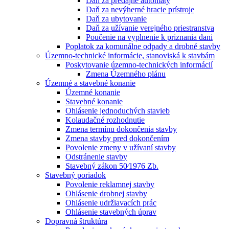
Daň za predajné automaty
Daň za nevýherné hracie prístroje
Daň za ubytovanie
Daň za užívanie verejného priestranstva
Poučenie na vyplnenie k priznania dani
Poplatok za komunálne odpady a drobné stavby
Územno-technické informácie, stanoviská k stavbám
Poskytovanie územno-technických informácií
Zmena Územného plánu
Územné a stavebné konanie
Územné konanie
Stavebné konanie
Ohlásenie jednoduchých stavieb
Kolaudačné rozhodnutie
Zmena termínu dokončenia stavby
Zmena stavby pred dokončením
Povolenie zmeny v užívaní stavby
Odstránenie stavby
Stavebný zákon 50⁄1976 Zb.
Stavebný poriadok
Povolenie reklamnej stavby
Ohlásenie drobnej stavby
Ohlásenie udržiavacích prác
Ohlásenie stavebných úprav
Dopravná štruktúra