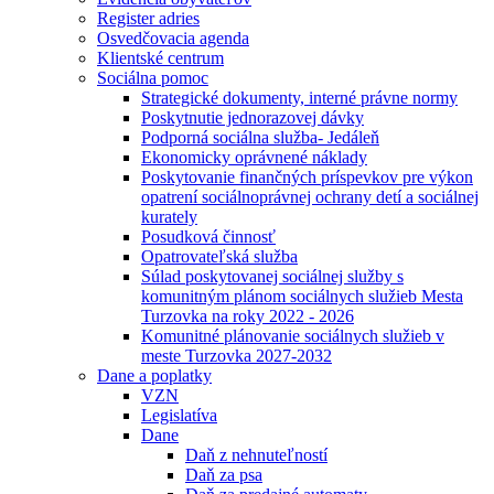
Register adries
Osvedčovacia agenda
Klientské centrum
Sociálna pomoc
Strategické dokumenty, interné právne normy
Poskytnutie jednorazovej dávky
Podporná sociálna služba- Jedáleň
Ekonomicky oprávnené náklady
Poskytovanie finančných príspevkov pre výkon
opatrení sociálnoprávnej ochrany detí a sociálnej
kurately
Posudková činnosť
Opatrovateľská služba
Súlad poskytovanej sociálnej služby s
komunitným plánom sociálnych služieb Mesta
Turzovka na roky 2022 - 2026
Komunitné plánovanie sociálnych služieb v
meste Turzovka 2027-2032
Dane a poplatky
VZN
Legislatíva
Dane
Daň z nehnuteľností
Daň za psa