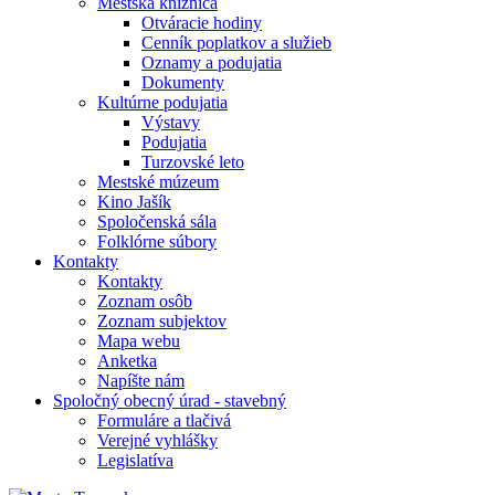
Mestská knižnica
Otváracie hodiny
Cenník poplatkov a služieb
Oznamy a podujatia
Dokumenty
Kultúrne podujatia
Výstavy
Podujatia
Turzovské leto
Mestské múzeum
Kino Jašík
Spoločenská sála
Folklórne súbory
Kontakty
Kontakty
Zoznam osôb
Zoznam subjektov
Mapa webu
Anketka
Napíšte nám
Spoločný obecný úrad - stavebný
Formuláre a tlačivá
Verejné vyhlášky
Legislatíva