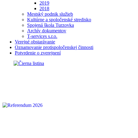
2019
2018
Mestský podnik služieb
Kultúrne a spoločenské stredisko
Spojená škola Turzovka
Archív dokumentov
T-services s.r.o.
Verejné obstarávanie
Oznamovanie protispoločenskej činnosti
Potvrdenie o zverejnení