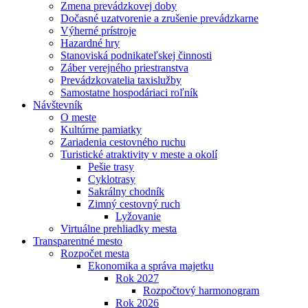
Zmena prevádzkovej doby
Dočasné uzatvorenie a zrušenie prevádzkarne
Výherné prístroje
Hazardné hry
Stanoviská podnikateľskej činnosti
Záber verejného priestranstva
Prevádzkovatelia taxislužby
Samostatne hospodáriaci roľník
Návštevník
O meste
Kultúrne pamiatky
Zariadenia cestovného ruchu
Turistické atraktivity v meste a okolí
Pešie trasy
Cyklotrasy
Sakrálny chodník
Zimný cestovný ruch
Lyžovanie
Virtuálne prehliadky mesta
Transparentné mesto
Rozpočet mesta
Ekonomika a správa majetku
Rok 2027
Rozpočtový harmonogram
Rok 2026