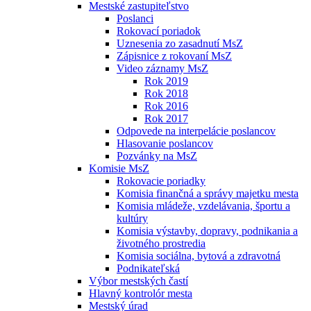
Mestské zastupiteľstvo
Poslanci
Rokovací poriadok
Uznesenia zo zasadnutí MsZ
Zápisnice z rokovaní MsZ
Video záznamy MsZ
Rok 2019
Rok 2018
Rok 2016
Rok 2017
Odpovede na interpelácie poslancov
Hlasovanie poslancov
Pozvánky na MsZ
Komisie MsZ
Rokovacie poriadky
Komisia finančná a správy majetku mesta
Komisia mládeže, vzdelávania, športu a
kultúry
Komisia výstavby, dopravy, podnikania a
životného prostredia
Komisia sociálna, bytová a zdravotná
Podnikateľská
Výbor mestských častí
Hlavný kontrolór mesta
Mestský úrad