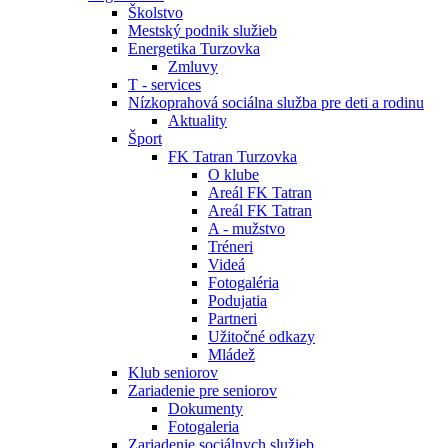
Školstvo
Mestský podnik služieb
Energetika Turzovka
Zmluvy
T - services
Nízkoprahová sociálna služba pre deti a rodinu
Aktuality
Šport
FK Tatran Turzovka
O klube
Areál FK Tatran
Areál FK Tatran
A - mužstvo
Tréneri
Videá
Fotogaléria
Podujatia
Partneri
Užitočné odkazy
Mládež
Klub seniorov
Zariadenie pre seniorov
Dokumenty
Fotogaleria
Zariadenie sociálnych služieb