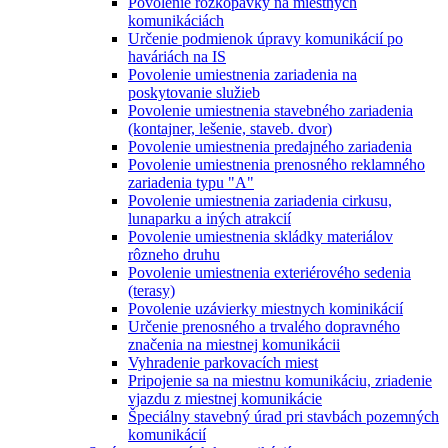
Povolenie rozkopávky na miestnych
komunikáciách
Určenie podmienok úpravy komunikácií po
haváriách na IS
Povolenie umiestnenia zariadenia na
poskytovanie služieb
Povolenie umiestnenia stavebného zariadenia
(kontajner, lešenie, staveb. dvor)
Povolenie umiestnenia predajného zariadenia
Povolenie umiestnenia prenosného reklamného
zariadenia typu "A"
Povolenie umiestnenia zariadenia cirkusu,
lunaparku a iných atrakcií
Povolenie umiestnenia skládky materiálov
rôzneho druhu
Povolenie umiestnenia exteriérového sedenia
(terasy)
Povolenie uzávierky miestnych kominikácií
Určenie prenosného a trvalého dopravného
značenia na miestnej komunikácii
Vyhradenie parkovacích miest
Pripojenie sa na miestnu komunikáciu, zriadenie
vjazdu z miestnej komunikácie
Špeciálny stavebný úrad pri stavbách pozemných
komunikácií