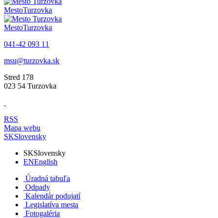
Mesto
Turzovka
Mesto
Turzovka
041-42 093 11
msu@turzovka.sk
Stred 178
023 54 Turzovka
RSS
Mapa webu
SK
Slovensky
SK
Slovensky
EN
English
Úradná tabuľa
Odpady
Kalendár podujatí
Legislatíva mesta
Fotogaléria