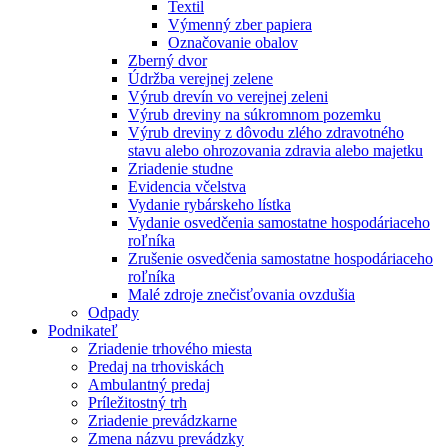
Textil
Výmenný zber papiera
Označovanie obalov
Zberný dvor
Údržba verejnej zelene
Výrub drevín vo verejnej zeleni
Výrub dreviny na súkromnom pozemku
Výrub dreviny z dôvodu zlého zdravotného
stavu alebo ohrozovania zdravia alebo majetku
Zriadenie studne
Evidencia včelstva
Vydanie rybárskeho lístka
Vydanie osvedčenia samostatne hospodáriaceho
roľníka
Zrušenie osvedčenia samostatne hospodáriaceho
roľníka
Malé zdroje znečisťovania ovzdušia
Odpady
Podnikateľ
Zriadenie trhového miesta
Predaj na trhoviskách
Ambulantný predaj
Príležitostný trh
Zriadenie prevádzkarne
Zmena názvu prevádzky