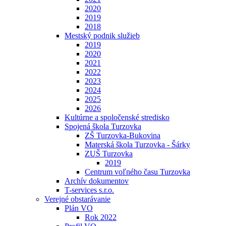
2020
2019
2018
Mestský podnik služieb
2019
2020
2021
2022
2023
2024
2025
2026
Kultúrne a spoločenské stredisko
Spojená škola Turzovka
ZŠ Turzovka-Bukovina
Materská škola Turzovka - Šárky
ZUŠ Turzovka
2019
Centrum voľného času Turzovka
Archív dokumentov
T-services s.r.o.
Verejné obstarávanie
Plán VO
Rok 2022