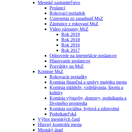
Mestské zastupiteľstvo
Poslanci
Rokovací poriadok
Uznesenia zo zasadnutí MsZ
Zápisnice z rokovaní MsZ
Video záznamy MsZ
Rok 2019
Rok 2018
Rok 2016
Rok 2017
Odpovede na interpelácie poslancov
Hlasovanie poslancov
Pozvánky na MsZ
Komisie MsZ
Rokovacie poriadky
Komisia finančná a správy majetku mesta
Komisia mládeže, vzdelávania, športu a
kultúry
Komisia výstavby, dopravy, podnikania a
životného prostredia
Komisia sociálna, bytová a zdravotná
Podnikateľská
Výbor mestských častí
Hlavný kontrolór mesta
Mestský úrad