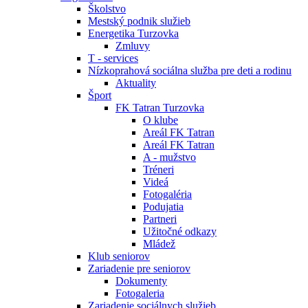
Školstvo
Mestský podnik služieb
Energetika Turzovka
Zmluvy
T - services
Nízkoprahová sociálna služba pre deti a rodinu
Aktuality
Šport
FK Tatran Turzovka
O klube
Areál FK Tatran
Areál FK Tatran
A - mužstvo
Tréneri
Videá
Fotogaléria
Podujatia
Partneri
Užitočné odkazy
Mládež
Klub seniorov
Zariadenie pre seniorov
Dokumenty
Fotogaleria
Zariadenie sociálnych služieb