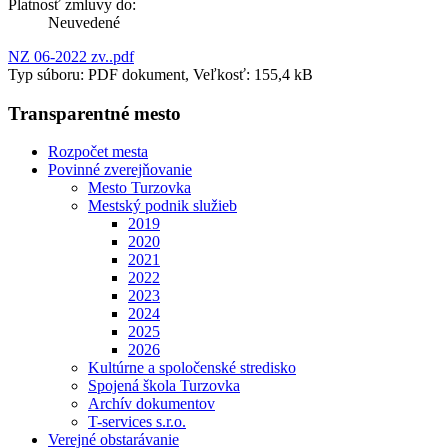
Platnosť zmluvy do:
Neuvedené
NZ 06-2022 zv..pdf
Typ súboru: PDF dokument, Veľkosť: 155,4 kB
Transparentné mesto
Rozpočet mesta
Povinné zverejňovanie
Mesto Turzovka
Mestský podnik služieb
2019
2020
2021
2022
2023
2024
2025
2026
Kultúrne a spoločenské stredisko
Spojená škola Turzovka
Archív dokumentov
T-services s.r.o.
Verejné obstarávanie