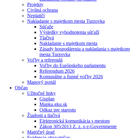
Projekty
Civilná ochrana
Neplatiči
Nakladanie s majetkom mesta Turzovka
Súťaže
Výsledky vyhodnotenia súťaží
Tlačivá
Nakladanie s majetkom mesta
Zásady hospodárenia a nakladania s majetkom
mesta Turzovka
Voľby a referendá
Voľby do Európskeho parlamentu
Referendum 2026
Komunálne a župné voľby 2026
Mapový portál
Občan
Užitočné linky
Gisplan
Mapka.gku.sk
Odkaz pre starostu
Žiadosti a tlačivá
Elektronická komunikácia s mestom
Zákon 305⁄2013 Z. z. o e-Governmente
Matričný úrad
Evidencia obyvateľov