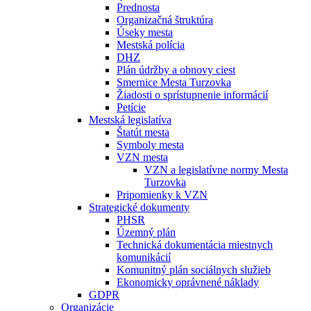
Prednosta
Organizačná štruktúra
Úseky mesta
Mestská polícia
DHZ
Plán údržby a obnovy ciest
Smernice Mesta Turzovka
Žiadosti o sprístupnenie informácií
Petície
Mestská legislatíva
Štatút mesta
Symboly mesta
VZN mesta
VZN a legislatívne normy Mesta
Turzovka
Pripomienky k VZN
Strategické dokumenty
PHSR
Územný plán
Technická dokumentácia miestnych
komunikácií
Komunitný plán sociálnych služieb
Ekonomicky oprávnené náklady
GDPR
Organizácie