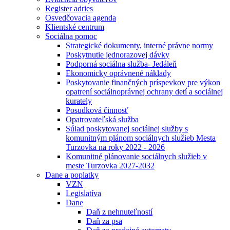
Register adries
Osvedčovacia agenda
Klientské centrum
Sociálna pomoc
Strategické dokumenty, interné právne normy
Poskytnutie jednorazovej dávky
Podporná sociálna služba- Jedáleň
Ekonomicky oprávnené náklady
Poskytovanie finančných príspevkov pre výkon
opatrení sociálnoprávnej ochrany detí a sociálnej
kurately
Posudková činnosť
Opatrovateľská služba
Súlad poskytovanej sociálnej služby s
komunitným plánom sociálnych služieb Mesta
Turzovka na roky 2022 - 2026
Komunitné plánovanie sociálnych služieb v
meste Turzovka 2027-2032
Dane a poplatky
VZN
Legislatíva
Dane
Daň z nehnuteľností
Daň za psa