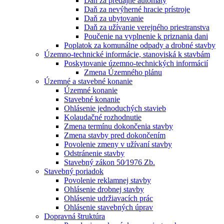
Daň za predajné automaty
Daň za nevýherné hracie prístroje
Daň za ubytovanie
Daň za užívanie verejného priestranstva
Poučenie na vyplnenie k priznania dani
Poplatok za komunálne odpady a drobné stavby
Územno-technické informácie, stanoviská k stavbám
Poskytovanie územno-technických informácií
Zmena Územného plánu
Územné a stavebné konanie
Územné konanie
Stavebné konanie
Ohlásenie jednoduchých stavieb
Kolaudačné rozhodnutie
Zmena termínu dokončenia stavby
Zmena stavby pred dokončením
Povolenie zmeny v užívaní stavby
Odstránenie stavby
Stavebný zákon 50⁄1976 Zb.
Stavebný poriadok
Povolenie reklamnej stavby
Ohlásenie drobnej stavby
Ohlásenie udržiavacích prác
Ohlásenie stavebných úprav
Dopravná štruktúra