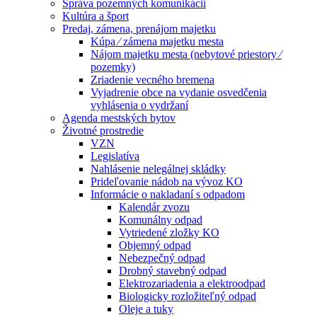
Správa pozemných komunikácií
Kultúra a šport
Predaj, zámena, prenájom majetku
Kúpa ⁄ zámena majetku mesta
Nájom majetku mesta (nebytové priestory ⁄
pozemky)
Zriadenie vecného bremena
Vyjadrenie obce na vydanie osvedčenia
vyhlásenia o vydržaní
Agenda mestských bytov
Životné prostredie
VZN
Legislatíva
Nahlásenie nelegálnej skládky
Prideľovanie nádob na vývoz KO
Informácie o nakladaní s odpadom
Kalendár zvozu
Komunálny odpad
Vytriedené zložky KO
Objemný odpad
Nebezpečný odpad
Drobný stavebný odpad
Elektrozariadenia a elektroodpad
Biologicky rozložiteľný odpad
Oleje a tuky