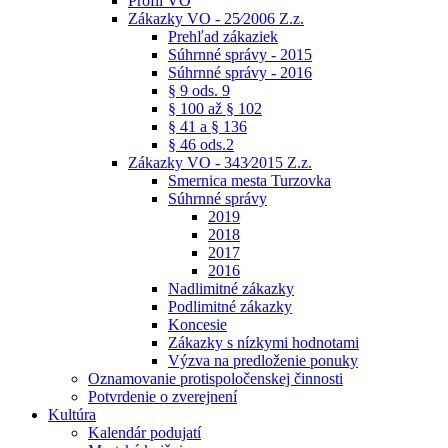
Profil VO
Zákazky VO - 25⁄2006 Z.z.
Prehľad zákaziek
Súhrnné správy - 2015
Súhrnné správy - 2016
§ 9 ods. 9
§ 100 až § 102
§ 41 a § 136
§ 46 ods.2
Zákazky VO - 343⁄2015 Z.z.
Smernica mesta Turzovka
Súhrnné správy
2019
2018
2017
2016
Nadlimitné zákazky
Podlimitné zákazky
Koncesie
Zákazky s nízkymi hodnotami
Výzva na predloženie ponuky
Oznamovanie protispoločenskej činnosti
Potvrdenie o zverejnení
Kultúra
Kalendár podujatí