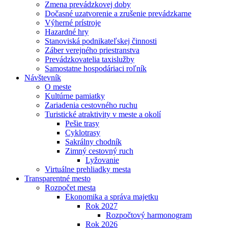
Zmena prevádzkovej doby
Dočasné uzatvorenie a zrušenie prevádzkarne
Výherné prístroje
Hazardné hry
Stanoviská podnikateľskej činnosti
Záber verejného priestranstva
Prevádzkovatelia taxislužby
Samostatne hospodáriaci roľník
Návštevník
O meste
Kultúrne pamiatky
Zariadenia cestovného ruchu
Turistické atraktivity v meste a okolí
Pešie trasy
Cyklotrasy
Sakrálny chodník
Zimný cestovný ruch
Lyžovanie
Virtuálne prehliadky mesta
Transparentné mesto
Rozpočet mesta
Ekonomika a správa majetku
Rok 2027
Rozpočtový harmonogram
Rok 2026