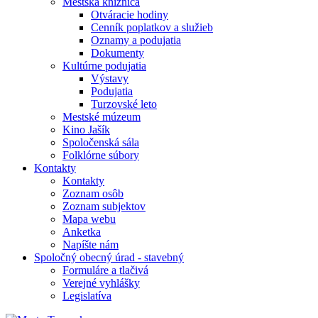
Mestská knižnica
Otváracie hodiny
Cenník poplatkov a služieb
Oznamy a podujatia
Dokumenty
Kultúrne podujatia
Výstavy
Podujatia
Turzovské leto
Mestské múzeum
Kino Jašík
Spoločenská sála
Folklórne súbory
Kontakty
Kontakty
Zoznam osôb
Zoznam subjektov
Mapa webu
Anketka
Napíšte nám
Spoločný obecný úrad - stavebný
Formuláre a tlačivá
Verejné vyhlášky
Legislatíva