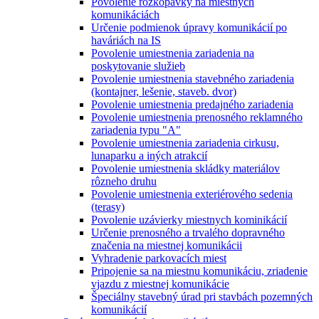
Povolenie rozkopávky na miestnych
komunikáciách
Určenie podmienok úpravy komunikácií po
haváriách na IS
Povolenie umiestnenia zariadenia na
poskytovanie služieb
Povolenie umiestnenia stavebného zariadenia
(kontajner, lešenie, staveb. dvor)
Povolenie umiestnenia predajného zariadenia
Povolenie umiestnenia prenosného reklamného
zariadenia typu "A"
Povolenie umiestnenia zariadenia cirkusu,
lunaparku a iných atrakcií
Povolenie umiestnenia skládky materiálov
rôzneho druhu
Povolenie umiestnenia exteriérového sedenia
(terasy)
Povolenie uzávierky miestnych kominikácií
Určenie prenosného a trvalého dopravného
značenia na miestnej komunikácii
Vyhradenie parkovacích miest
Pripojenie sa na miestnu komunikáciu, zriadenie
vjazdu z miestnej komunikácie
Špeciálny stavebný úrad pri stavbách pozemných
komunikácií