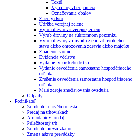
Textil
Výmenný zber papiera
Označovanie obalov
Zberný dvor
Údržba verejnej zelene
Výrub drevín vo verejnej zeleni
Výrub dreviny na súkromnom pozemku
Výrub dreviny z dôvodu zlého zdravotného
stavu alebo ohrozovania zdravia alebo majetku
Zriadenie studne
Evidencia včelstva
Vydanie rybárskeho lístka
Vydanie osvedčenia samostatne hospodáriaceho
roľníka
Zrušenie osvedčenia samostatne hospodáriaceho
roľníka
Malé zdroje znečisťovania ovzdušia
Odpady
Podnikateľ
Zriadenie trhového miesta
Predaj na trhoviskách
Ambulantný predaj
Príležitostný trh
Zriadenie prevádzkarne
Zmena názvu prevádzky