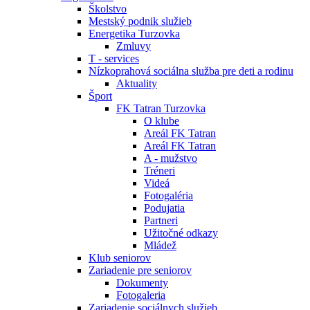
Školstvo
Mestský podnik služieb
Energetika Turzovka
Zmluvy
T - services
Nízkoprahová sociálna služba pre deti a rodinu
Aktuality
Šport
FK Tatran Turzovka
O klube
Areál FK Tatran
Areál FK Tatran
A - mužstvo
Tréneri
Videá
Fotogaléria
Podujatia
Partneri
Užitočné odkazy
Mládež
Klub seniorov
Zariadenie pre seniorov
Dokumenty
Fotogaleria
Zariadenie sociálnych služieb