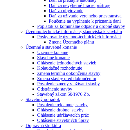
Daň za predajné automaty
Daň za nevýherné hracie prístroje
Daň za ubytovanie
Daň za užívanie verejného priestranstva
Poučenie na vyplnenie k priznania dani
Poplatok za komunálne odpady a drobné stavby
Územno-technické informácie, stanoviská k stavbám
Poskytovanie územno-technických informácií
Zmena Územného plánu
Územné a stavebné konanie
Územné konanie
Stavebné konanie
Ohlásenie jednoduchých stavieb
Kolaudačné rozhodnutie
Zmena termínu dokončenia stavby
Zmena stavby pred dokončením
Povolenie zmeny v užívaní stavby
Odstránenie stavby
Stavebný zákon 50⁄1976 Zb.
Stavebný poriadok
Povolenie reklamnej stavby
Ohlásenie drobnej stavby
Ohlásenie udržiavacích prác
Ohlásenie stavebných úprav
Dopravná štruktúra