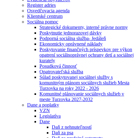
Register adries
Osvedčovacia agenda
Klientské centrum
Sociálna pomoc
Strategické dokumenty, interné právne normy
Poskytnutie jednorazovej dávky
Podporná sociálna služba- Jedáleň
Ekonomicky oprávnené náklady
Poskytovanie finančných príspevkov pre výkon
opatrení sociálnoprávnej ochrany detí a sociálnej
kurately
Posudková činnosť
Opatrovateľská služba
Súlad poskytovanej sociálnej služby s
komunitným plánom sociálnych služieb Mesta
Turzovka na roky 2022 - 2026
Komunitné plánovanie sociálnych služieb v
meste Turzovka 2027-2032
Dane a poplatky
VZN
Legislatíva
Dane
Daň z nehnuteľností
Daň za psa