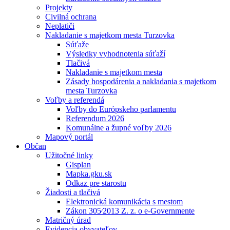
Projekty
Civilná ochrana
Neplatiči
Nakladanie s majetkom mesta Turzovka
Súťaže
Výsledky vyhodnotenia súťaží
Tlačivá
Nakladanie s majetkom mesta
Zásady hospodárenia a nakladania s majetkom
mesta Turzovka
Voľby a referendá
Voľby do Európskeho parlamentu
Referendum 2026
Komunálne a župné voľby 2026
Mapový portál
Občan
Užitočné linky
Gisplan
Mapka.gku.sk
Odkaz pre starostu
Žiadosti a tlačivá
Elektronická komunikácia s mestom
Zákon 305⁄2013 Z. z. o e-Governmente
Matričný úrad
Evidencia obyvateľov