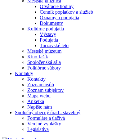
Mestská knižnica
Otváracie hodiny
Cenník poplatkov a služieb
Oznamy a podujatia
Dokumenty
Kultúrne podujatia
Výstavy
Podujatia
Turzovské leto
Mestské múzeum
Kino Jašík
Spoločenská sála
Folklórne súbory
Kontakty
Kontakty
Zoznam osôb
Zoznam subjektov
Mapa webu
Anketka
Napíšte nám
Spoločný obecný úrad - stavebný
Formuláre a tlačivá
Verejné vyhlášky
Legislatíva