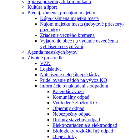
Správa pozemných komunikácií
Kultúra a šport
Predaj, zámena, prenájom majetku
Kúpa ⁄ zámena majetku mesta
Nájom majetku mesta (nebytové priestory ⁄
pozemky)
Zriadenie vecného bremena
Vyjadrenie obce na vydanie osvedčenia
vyhlásenia o vydržaní
Agenda mestských bytov
Životné prostredie
VZN
Legislatíva
Nahlásenie nelegálnej skládky
Prideľovanie nádob na vývoz KO
Informácie o nakladaní s odpadom
Kalendár zvozu
Komunálny odpad
Vytriedené zložky KO
Objemný odpad
Nebezpečný odpad
Drobný stavebný odpad
Elektrozariadenia a elektroodpad
Biologicky rozložiteľný odpad
Oleje a tuky