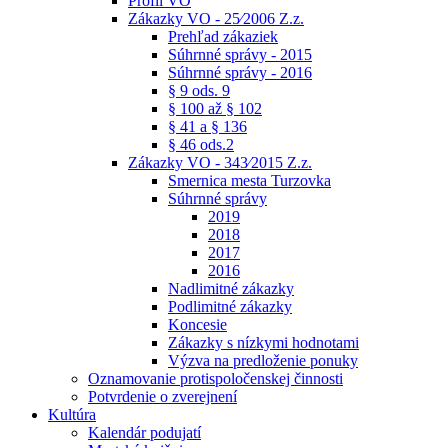
Profil VO
Zákazky VO - 25⁄2006 Z.z.
Prehľad zákaziek
Súhrnné správy - 2015
Súhrnné správy - 2016
§ 9 ods. 9
§ 100 až § 102
§ 41 a § 136
§ 46 ods.2
Zákazky VO - 343⁄2015 Z.z.
Smernica mesta Turzovka
Súhrnné správy
2019
2018
2017
2016
Nadlimitné zákazky
Podlimitné zákazky
Koncesie
Zákazky s nízkymi hodnotami
Výzva na predloženie ponuky
Oznamovanie protispoločenskej činnosti
Potvrdenie o zverejnení
Kultúra
Kalendár podujatí