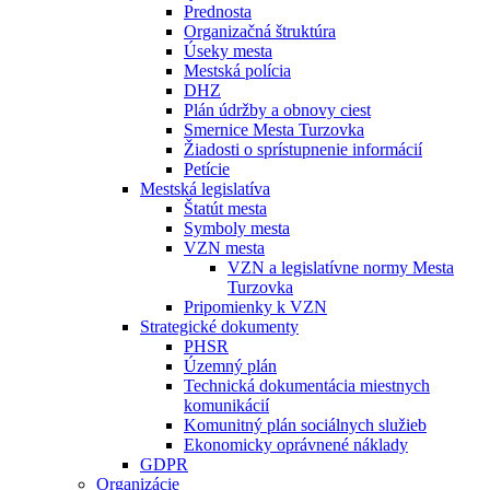
Prednosta
Organizačná štruktúra
Úseky mesta
Mestská polícia
DHZ
Plán údržby a obnovy ciest
Smernice Mesta Turzovka
Žiadosti o sprístupnenie informácií
Petície
Mestská legislatíva
Štatút mesta
Symboly mesta
VZN mesta
VZN a legislatívne normy Mesta
Turzovka
Pripomienky k VZN
Strategické dokumenty
PHSR
Územný plán
Technická dokumentácia miestnych
komunikácií
Komunitný plán sociálnych služieb
Ekonomicky oprávnené náklady
GDPR
Organizácie