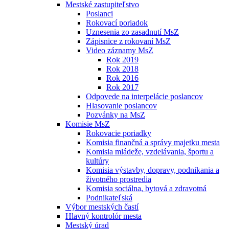
Mestské zastupiteľstvo
Poslanci
Rokovací poriadok
Uznesenia zo zasadnutí MsZ
Zápisnice z rokovaní MsZ
Video záznamy MsZ
Rok 2019
Rok 2018
Rok 2016
Rok 2017
Odpovede na interpelácie poslancov
Hlasovanie poslancov
Pozvánky na MsZ
Komisie MsZ
Rokovacie poriadky
Komisia finančná a správy majetku mesta
Komisia mládeže, vzdelávania, športu a
kultúry
Komisia výstavby, dopravy, podnikania a
životného prostredia
Komisia sociálna, bytová a zdravotná
Podnikateľská
Výbor mestských častí
Hlavný kontrolór mesta
Mestský úrad