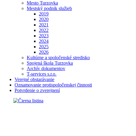
Mesto Turzovka
Mestský podnik služieb
2019
2020
2021
2022
2023
2024
2025
2026
Kultúrne a spoločenské stredisko
Spojená škola Turzovka
Archív dokumentov
T-services s.r.o.
Verejné obstarávanie
Oznamovanie protispoločenskej činnosti
Potvrdenie o zverejnení