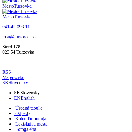
Mesto
Turzovka
Mesto
Turzovka
041-42 093 11
msu@turzovka.sk
Stred 178
023 54 Turzovka
RSS
Mapa webu
SK
Slovensky
SK
Slovensky
EN
English
Úradná tabuľa
Odpady
Kalendár podujatí
Legislatíva mesta
Fotogaléria