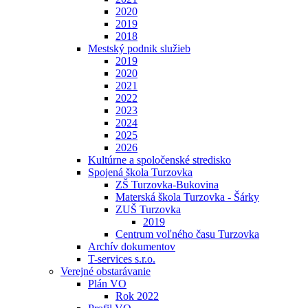
2020
2019
2018
Mestský podnik služieb
2019
2020
2021
2022
2023
2024
2025
2026
Kultúrne a spoločenské stredisko
Spojená škola Turzovka
ZŠ Turzovka-Bukovina
Materská škola Turzovka - Šárky
ZUŠ Turzovka
2019
Centrum voľného času Turzovka
Archív dokumentov
T-services s.r.o.
Verejné obstarávanie
Plán VO
Rok 2022