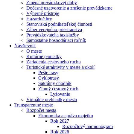
Zmena prevádzkovej doby
Dočasné uzatvorenie a zrušenie prevádzkarne
Výherné prístroje
Hazardné hry
Stanoviská podnikateľskej činnosti
Záber verejného priestranstva
Prevádzkovatelia taxislužby
Samostatne hospodáriaci roľník
Návštevník
O meste
Kultúrne pamiatky
Zariadenia cestovného ruchu
Turistické atraktivity v meste a okolí
Pešie trasy
Cyklotrasy
Sakrálny chodník
Zimný cestovný ruch
Lyžovanie
Virtuálne prehliadky mesta
Transparentné mesto
Rozpočet mesta
Ekonomika a správa majetku
Rok 2027
Rozpočtový harmonogram
Rok 2026