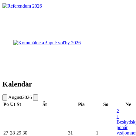
Kalendár
August
2026
Po
Ut
St
Št
Pia
So
Ne
2
1
Beskydsk
pohár
27
28
29
30
31
1
vzájomnos