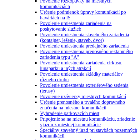
Povolenie rozkopávky na miestnych
komunikáciách
Určenie podmienok úpravy komunikácií po
haváriách na IS
Povolenie umiestnenia zariadenia na
poskytovanie služieb
Povolenie umiestnenia stavebného zariadenia
(kontajner, lešenie, staveb. dvor)
Povolenie umiestnenia predajného zariadenia
Povolenie umiestnenia prenosného reklamného
zariadenia typu "A"
Povolenie umiestnenia zariadenia cirkusu,
lunaparku a iných atrakcií
Povolenie umiestnenia skládky materiálov
rôzneho druhu
Povolenie umiestnenia exteriérového sedenia
(terasy)
Povolenie uzávierky miestnych kominikácií
Určenie prenosného a trvalého dopravného
značenia na miestnej komunikácii
Vyhradenie parkovacích miest
Pripojenie sa na miestnu komunikáciu, zriadenie
vjazdu z miestnej komunikácie
Špeciálny stavebný úrad pri stavbách pozemných
komunikácií