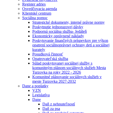
Register adries
Osvedčovacia agenda
Klientské centrum
Sociálna pomoc
Strategické dokumenty, interné právne normy
Poskytnutie jednorazovej dávky
Podporná sociálna služba- Jedáleň
Ekonomicky oprávnené náklady
Poskytovanie finančných príspevkov pre výkon
opatrení sociálnoprávnej ochrany detí a sociálnej
kurately
Posudková činnosť
Opatrovateľská služba
Súlad poskytovanej sociálnej služby s
komunitným plánom sociálnych služieb Mesta
Turzovka na roky 2022 - 2026
Komunitné plánovanie sociálnych služieb v
meste Turzovka 2027-2032
Dane a poplatky
VZN
Legislatíva
Dane
Daň z nehnuteľností
Daň za psa