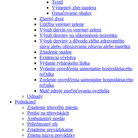
Textil
Výmenný zber papiera
Označovanie obalov
Zberný dvor
Údržba verejnej zelene
Výrub drevín vo verejnej zeleni
Výrub dreviny na súkromnom pozemku
Výrub dreviny z dôvodu zlého zdravotného
stavu alebo ohrozovania zdravia alebo majetku
Zriadenie studne
Evidencia včelstva
Vydanie rybárskeho lístka
Vydanie osvedčenia samostatne hospodáriaceho
roľníka
Zrušenie osvedčenia samostatne hospodáriaceho
roľníka
Malé zdroje znečisťovania ovzdušia
Odpady
Podnikateľ
Zriadenie trhového miesta
Predaj na trhoviskách
Ambulantný predaj
Príležitostný trh
Zriadenie prevádzkarne
Zmena názvu prevádzky