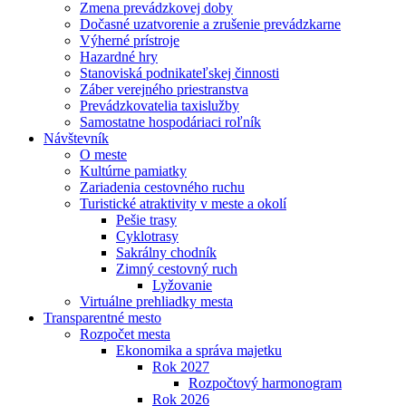
Zmena prevádzkovej doby
Dočasné uzatvorenie a zrušenie prevádzkarne
Výherné prístroje
Hazardné hry
Stanoviská podnikateľskej činnosti
Záber verejného priestranstva
Prevádzkovatelia taxislužby
Samostatne hospodáriaci roľník
Návštevník
O meste
Kultúrne pamiatky
Zariadenia cestovného ruchu
Turistické atraktivity v meste a okolí
Pešie trasy
Cyklotrasy
Sakrálny chodník
Zimný cestovný ruch
Lyžovanie
Virtuálne prehliadky mesta
Transparentné mesto
Rozpočet mesta
Ekonomika a správa majetku
Rok 2027
Rozpočtový harmonogram
Rok 2026