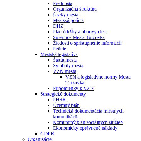
Prednosta
Organizačná štruktúra
Úseky mesta
Mestská polícia
DHZ
Plán údržby a obnovy ciest
Smernice Mesta Turzovka
Žiadosti o sprístupnenie informácií
Petície
Mestská legislatíva
Štatút mesta
Symboly mesta
VZN mesta
VZN a legislatívne normy Mesta
Turzovka
Pripomienky k VZN
Strategické dokumenty
PHSR
Územný plán
Technická dokumentácia miestnych
komunikácií
Komunitný plán sociálnych služieb
Ekonomicky oprávnené náklady
GDPR
Organizácie