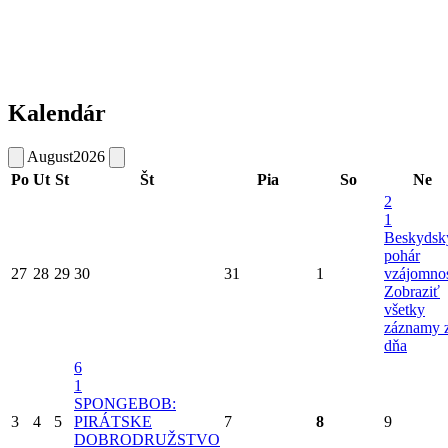
Kalendár
August
2026
Po
Ut
St
Št
Pia
So
Ne
2
1
Beskydsk
pohár
27
28
29
30
31
1
vzájomnos
Zobraziť
všetky
záznamy 
dňa
6
1
SPONGEBOB:
3
4
5
PIRÁTSKE
7
8
9
DOBRODRUŽSTVO