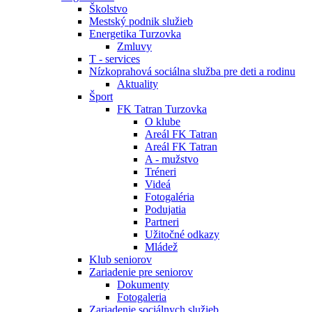
Školstvo
Mestský podnik služieb
Energetika Turzovka
Zmluvy
T - services
Nízkoprahová sociálna služba pre deti a rodinu
Aktuality
Šport
FK Tatran Turzovka
O klube
Areál FK Tatran
Areál FK Tatran
A - mužstvo
Tréneri
Videá
Fotogaléria
Podujatia
Partneri
Užitočné odkazy
Mládež
Klub seniorov
Zariadenie pre seniorov
Dokumenty
Fotogaleria
Zariadenie sociálnych služieb