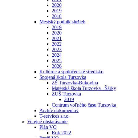
2020
2019
2018
Mestský podnik služieb
2019
2020
2021
2022
2023
2024
2025
2026
Kultúrne a spoločenské stredisko
Spojená škola Turzovka
ZŠ Turzovka-Bukovina
Materská škola Turzovka - Šárky
ZUŠ Turzovka
2019
Centrum voľného času Turzovka
Archív dokumentov
T-services s.r.o.
Verejné obstarávanie
Plán VO
Rok 2022