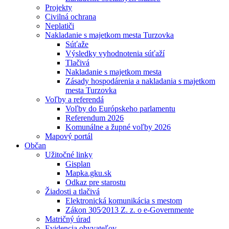
Projekty
Civilná ochrana
Neplatiči
Nakladanie s majetkom mesta Turzovka
Súťaže
Výsledky vyhodnotenia súťaží
Tlačivá
Nakladanie s majetkom mesta
Zásady hospodárenia a nakladania s majetkom
mesta Turzovka
Voľby a referendá
Voľby do Európskeho parlamentu
Referendum 2026
Komunálne a župné voľby 2026
Mapový portál
Občan
Užitočné linky
Gisplan
Mapka.gku.sk
Odkaz pre starostu
Žiadosti a tlačivá
Elektronická komunikácia s mestom
Zákon 305⁄2013 Z. z. o e-Governmente
Matričný úrad
Evidencia obyvateľov