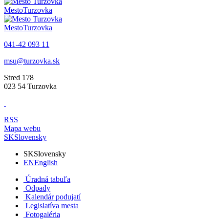
Mesto
Turzovka
Mesto
Turzovka
041-42 093 11
msu@turzovka.sk
Stred 178
023 54 Turzovka
RSS
Mapa webu
SK
Slovensky
SK
Slovensky
EN
English
Úradná tabuľa
Odpady
Kalendár podujatí
Legislatíva mesta
Fotogaléria