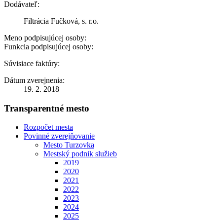
Dodávateľ:
Filtrácia Fučková, s. r.o.
Meno podpisujúcej osoby:
Funkcia podpisujúcej osoby:
Súvisiace faktúry:
Dátum zverejnenia:
19. 2. 2018
Transparentné mesto
Rozpočet mesta
Povinné zverejňovanie
Mesto Turzovka
Mestský podnik služieb
2019
2020
2021
2022
2023
2024
2025