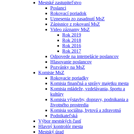
Mestské zastupiteľstvo
Poslanci
Rokovací poriadok
Uznesenia zo zasadnutí MsZ
Zápisnice z rokovaní MsZ
Video záznamy MsZ
Rok 2019
Rok 2018
Rok 2016
Rok 2017
Odpovede na interpelácie poslancov
Hlasovanie poslancov
Pozvánky na MsZ
Komisie MsZ
Rokovacie poriadky
Komisia finančná a správy majetku mesta
Komisia mládeže, vzdelávania, športu a
kultúry
Komisia výstavby, dopravy, podnikania a
životného prostredia
Komisia sociálna, bytová a zdravotná
Podnikateľská
Výbor mestských častí
Hlavný kontrolór mesta
Mestský úrad