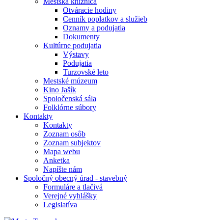
Mestská knižnica
Otváracie hodiny
Cenník poplatkov a služieb
Oznamy a podujatia
Dokumenty
Kultúrne podujatia
Výstavy
Podujatia
Turzovské leto
Mestské múzeum
Kino Jašík
Spoločenská sála
Folklórne súbory
Kontakty
Kontakty
Zoznam osôb
Zoznam subjektov
Mapa webu
Anketka
Napíšte nám
Spoločný obecný úrad - stavebný
Formuláre a tlačivá
Verejné vyhlášky
Legislatíva