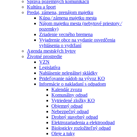
Správa pozemných komunikácií
Kultúra a šport
Predaj, zámena, prenájom majetku
Kúpa ⁄ zámena majetku mesta
Nájom majetku mesta (nebytové priestory ⁄
pozemky)
Zriadenie vecného bremena
Vyjadrenie obce na vydanie osvedčenia
vyhlásenia o vydržaní
Agenda mestských bytov
Životné prostredie
VZN
Legislatíva
Nahlásenie nelegálnej skládky
Prideľovanie nádob na vývoz KO
Informácie o nakladaní s odpadom
Kalendár zvozu
Komunálny odpad
Vytriedené zložky KO
Objemný odpad
Nebezpečný odpad
Drobný stavebný odpad
Elektrozariadenia a elektroodpad
Biologicky rozložiteľný odpad
Oleje a tuky