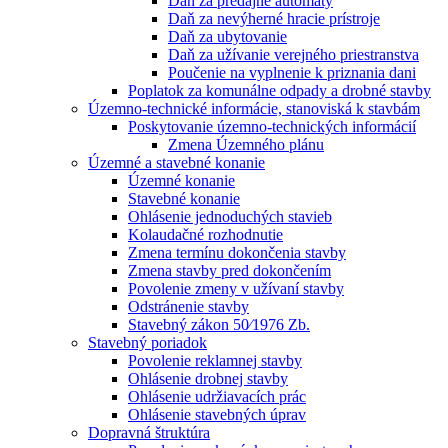
Daň za predajné automaty
Daň za nevýherné hracie prístroje
Daň za ubytovanie
Daň za užívanie verejného priestranstva
Poučenie na vyplnenie k priznania dani
Poplatok za komunálne odpady a drobné stavby
Územno-technické informácie, stanoviská k stavbám
Poskytovanie územno-technických informácií
Zmena Územného plánu
Územné a stavebné konanie
Územné konanie
Stavebné konanie
Ohlásenie jednoduchých stavieb
Kolaudačné rozhodnutie
Zmena termínu dokončenia stavby
Zmena stavby pred dokončením
Povolenie zmeny v užívaní stavby
Odstránenie stavby
Stavebný zákon 50⁄1976 Zb.
Stavebný poriadok
Povolenie reklamnej stavby
Ohlásenie drobnej stavby
Ohlásenie udržiavacích prác
Ohlásenie stavebných úprav
Dopravná štruktúra