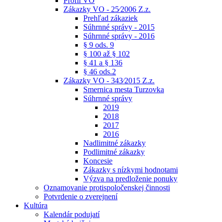
Profil VO
Zákazky VO - 25⁄2006 Z.z.
Prehľad zákaziek
Súhrnné správy - 2015
Súhrnné správy - 2016
§ 9 ods. 9
§ 100 až § 102
§ 41 a § 136
§ 46 ods.2
Zákazky VO - 343⁄2015 Z.z.
Smernica mesta Turzovka
Súhrnné správy
2019
2018
2017
2016
Nadlimitné zákazky
Podlimitné zákazky
Koncesie
Zákazky s nízkymi hodnotami
Výzva na predloženie ponuky
Oznamovanie protispoločenskej činnosti
Potvrdenie o zverejnení
Kultúra
Kalendár podujatí