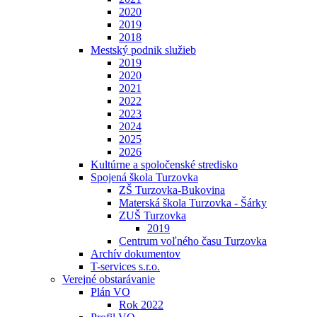
2020
2019
2018
Mestský podnik služieb
2019
2020
2021
2022
2023
2024
2025
2026
Kultúrne a spoločenské stredisko
Spojená škola Turzovka
ZŠ Turzovka-Bukovina
Materská škola Turzovka - Šárky
ZUŠ Turzovka
2019
Centrum voľného času Turzovka
Archív dokumentov
T-services s.r.o.
Verejné obstarávanie
Plán VO
Rok 2022