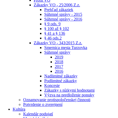
Profil VO
Zákazky VO - 25⁄2006 Z.z.
Prehľad zákaziek
Súhrnné správy - 2015
Súhrnné správy - 2016
§ 9 ods. 9
§ 100 až § 102
§ 41 a § 136
§ 46 ods.2
Zákazky VO - 343⁄2015 Z.z.
Smernica mesta Turzovka
Súhrnné správy
2019
2018
2017
2016
Nadlimitné zákazky
Podlimitné zákazky
Koncesie
Zákazky s nízkymi hodnotami
Výzva na predloženie ponuky
Oznamovanie protispoločenskej činnosti
Potvrdenie o zverejnení
Kultúra
Kalendár podujatí