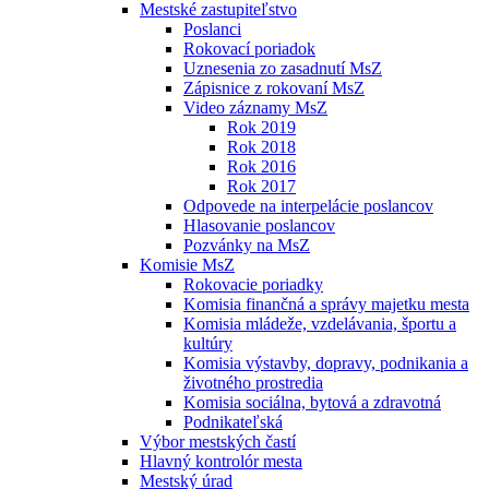
Mestské zastupiteľstvo
Poslanci
Rokovací poriadok
Uznesenia zo zasadnutí MsZ
Zápisnice z rokovaní MsZ
Video záznamy MsZ
Rok 2019
Rok 2018
Rok 2016
Rok 2017
Odpovede na interpelácie poslancov
Hlasovanie poslancov
Pozvánky na MsZ
Komisie MsZ
Rokovacie poriadky
Komisia finančná a správy majetku mesta
Komisia mládeže, vzdelávania, športu a
kultúry
Komisia výstavby, dopravy, podnikania a
životného prostredia
Komisia sociálna, bytová a zdravotná
Podnikateľská
Výbor mestských častí
Hlavný kontrolór mesta
Mestský úrad