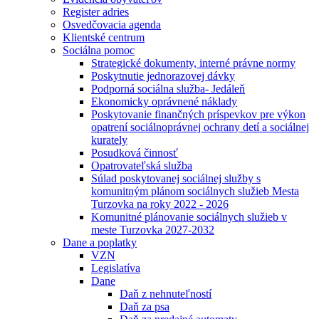
Register adries
Osvedčovacia agenda
Klientské centrum
Sociálna pomoc
Strategické dokumenty, interné právne normy
Poskytnutie jednorazovej dávky
Podporná sociálna služba- Jedáleň
Ekonomicky oprávnené náklady
Poskytovanie finančných príspevkov pre výkon
opatrení sociálnoprávnej ochrany detí a sociálnej
kurately
Posudková činnosť
Opatrovateľská služba
Súlad poskytovanej sociálnej služby s
komunitným plánom sociálnych služieb Mesta
Turzovka na roky 2022 - 2026
Komunitné plánovanie sociálnych služieb v
meste Turzovka 2027-2032
Dane a poplatky
VZN
Legislatíva
Dane
Daň z nehnuteľností
Daň za psa