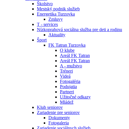
Školstvo
Mestský podnik služieb
Energetika Turzovka
Zmluvy
T - services
Nízkoprahová sociálna služba pre deti a rodinu
Aktuality
Šport
FK Tatran Turzovka
O klube
Areál FK Tatran
Areál FK Tatran
A - mužstvo
Tréneri
Videá
Fotogaléria
Podujatia
Partneri
Užitočné odkazy
Mládež
Klub seniorov
Zariadenie pre seniorov
Dokumenty
Fotogaleria
Zariadenie sociálnych služieb