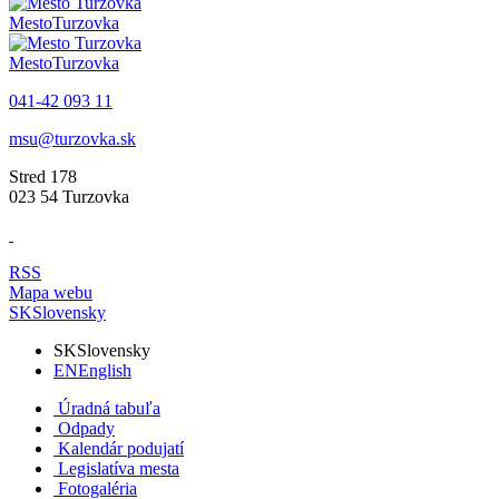
Mesto
Turzovka
Mesto
Turzovka
041-42 093 11
msu@turzovka.sk
Stred 178
023 54 Turzovka
RSS
Mapa webu
SK
Slovensky
SK
Slovensky
EN
English
Úradná tabuľa
Odpady
Kalendár podujatí
Legislatíva mesta
Fotogaléria