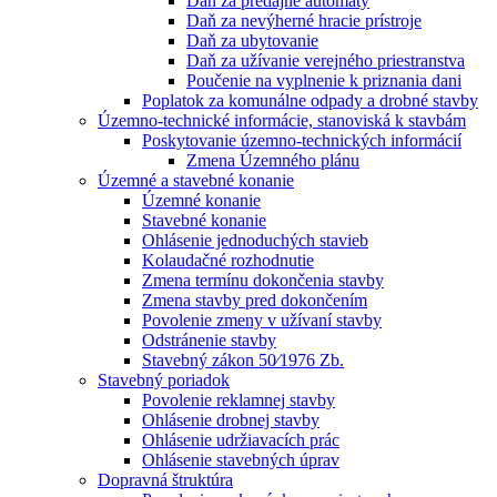
Daň za predajné automaty
Daň za nevýherné hracie prístroje
Daň za ubytovanie
Daň za užívanie verejného priestranstva
Poučenie na vyplnenie k priznania dani
Poplatok za komunálne odpady a drobné stavby
Územno-technické informácie, stanoviská k stavbám
Poskytovanie územno-technických informácií
Zmena Územného plánu
Územné a stavebné konanie
Územné konanie
Stavebné konanie
Ohlásenie jednoduchých stavieb
Kolaudačné rozhodnutie
Zmena termínu dokončenia stavby
Zmena stavby pred dokončením
Povolenie zmeny v užívaní stavby
Odstránenie stavby
Stavebný zákon 50⁄1976 Zb.
Stavebný poriadok
Povolenie reklamnej stavby
Ohlásenie drobnej stavby
Ohlásenie udržiavacích prác
Ohlásenie stavebných úprav
Dopravná štruktúra