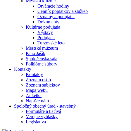
Mestská knižnica
Otváracie hodiny
Cenník poplatkov a služieb
Oznamy a podujatia
Dokumenty
Kultúrne podujatia
Výstavy
Podujatia
Turzovské leto
Mestské múzeum
Kino Jašík
Spoločenská sála
Folklórne súbory
Kontakty
Kontakty
Zoznam osôb
Zoznam subjektov
Mapa webu
Anketka
Napíšte nám
Spoločný obecný úrad - stavebný
Formuláre a tlačivá
Verejné vyhlášky
Legislatíva