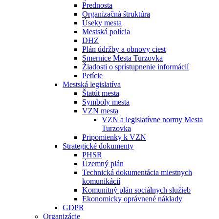
Prednosta
Organizačná štruktúra
Úseky mesta
Mestská polícia
DHZ
Plán údržby a obnovy ciest
Smernice Mesta Turzovka
Žiadosti o sprístupnenie informácií
Petície
Mestská legislatíva
Štatút mesta
Symboly mesta
VZN mesta
VZN a legislatívne normy Mesta
Turzovka
Pripomienky k VZN
Strategické dokumenty
PHSR
Územný plán
Technická dokumentácia miestnych
komunikácií
Komunitný plán sociálnych služieb
Ekonomicky oprávnené náklady
GDPR
Organizácie