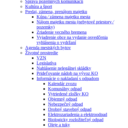
Správa pozemných komunikácií
Kultúra a šport
Predaj, zámena, prenájom majetku
Kúpa ⁄ zámena majetku mesta
Nájom majetku mesta (nebytové priestory ⁄
pozemky)
Zriadenie vecného bremena
Vyjadrenie obce na vydanie osvedčenia
vyhlásenia o vydržaní
Agenda mestských bytov
Životné prostredie
VZN
Legislatíva
Nahlásenie nelegálnej skládky
Prideľovanie nádob na vývoz KO
Informácie o nakladaní s odpadom
Kalendár zvozu
Komunálny odpad
Vytriedené zložky KO
Objemný odpad
Nebezpečný odpad
Drobný stavebný odpad
Elektrozariadenia a elektroodpad
Biologicky rozložiteľný odpad
Oleje a tuky