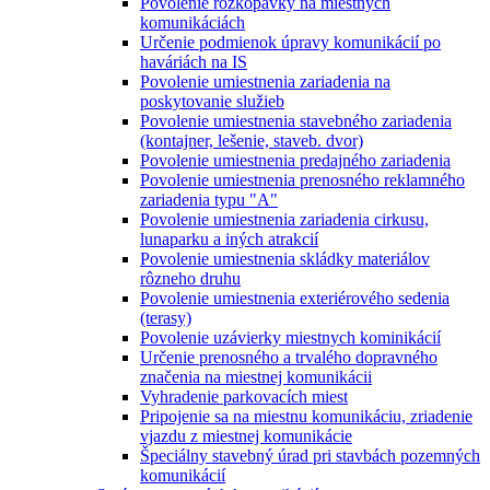
Povolenie rozkopávky na miestnych
komunikáciách
Určenie podmienok úpravy komunikácií po
haváriách na IS
Povolenie umiestnenia zariadenia na
poskytovanie služieb
Povolenie umiestnenia stavebného zariadenia
(kontajner, lešenie, staveb. dvor)
Povolenie umiestnenia predajného zariadenia
Povolenie umiestnenia prenosného reklamného
zariadenia typu "A"
Povolenie umiestnenia zariadenia cirkusu,
lunaparku a iných atrakcií
Povolenie umiestnenia skládky materiálov
rôzneho druhu
Povolenie umiestnenia exteriérového sedenia
(terasy)
Povolenie uzávierky miestnych kominikácií
Určenie prenosného a trvalého dopravného
značenia na miestnej komunikácii
Vyhradenie parkovacích miest
Pripojenie sa na miestnu komunikáciu, zriadenie
vjazdu z miestnej komunikácie
Špeciálny stavebný úrad pri stavbách pozemných
komunikácií