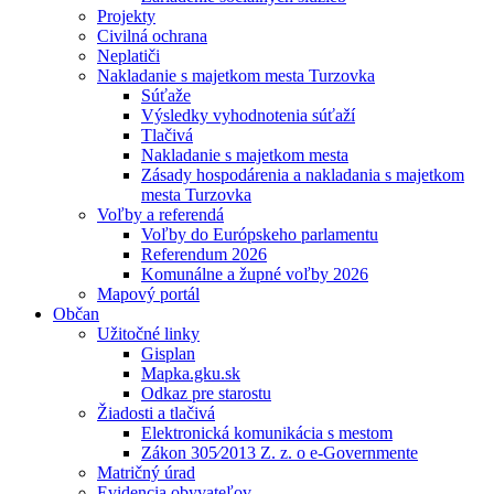
Projekty
Civilná ochrana
Neplatiči
Nakladanie s majetkom mesta Turzovka
Súťaže
Výsledky vyhodnotenia súťaží
Tlačivá
Nakladanie s majetkom mesta
Zásady hospodárenia a nakladania s majetkom
mesta Turzovka
Voľby a referendá
Voľby do Európskeho parlamentu
Referendum 2026
Komunálne a župné voľby 2026
Mapový portál
Občan
Užitočné linky
Gisplan
Mapka.gku.sk
Odkaz pre starostu
Žiadosti a tlačivá
Elektronická komunikácia s mestom
Zákon 305⁄2013 Z. z. o e-Governmente
Matričný úrad
Evidencia obyvateľov