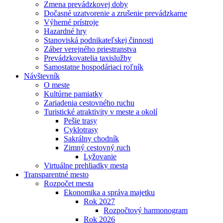
Zmena prevádzkovej doby
Dočasné uzatvorenie a zrušenie prevádzkarne
Výherné prístroje
Hazardné hry
Stanoviská podnikateľskej činnosti
Záber verejného priestranstva
Prevádzkovatelia taxislužby
Samostatne hospodáriaci roľník
Návštevník
O meste
Kultúrne pamiatky
Zariadenia cestovného ruchu
Turistické atraktivity v meste a okolí
Pešie trasy
Cyklotrasy
Sakrálny chodník
Zimný cestovný ruch
Lyžovanie
Virtuálne prehliadky mesta
Transparentné mesto
Rozpočet mesta
Ekonomika a správa majetku
Rok 2027
Rozpočtový harmonogram
Rok 2026