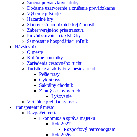
Zmena prevádzkovej doby
Dočasné uzatvorenie a zrušenie prevádzkarne
Výherné prístroje
Hazardné hry
Stanoviská podnikateľskej činnosti
Záber verejného priestranstva
Prevádzkovatelia taxislužby
Samostatne hospodáriaci roľník
Návštevník
O meste
Kultúrne pamiatky
Zariadenia cestovného ruchu
Turistické atraktivity v meste a okolí
Pešie trasy
Cyklotrasy
Sakrálny chodník
Zimný cestovný ruch
Lyžovanie
Virtuálne prehliadky mesta
Transparentné mesto
Rozpočet mesta
Ekonomika a správa majetku
Rok 2027
Rozpočtový harmonogram
Rok 2026