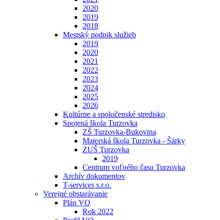
2020
2019
2018
Mestský podnik služieb
2019
2020
2021
2022
2023
2024
2025
2026
Kultúrne a spoločenské stredisko
Spojená škola Turzovka
ZŠ Turzovka-Bukovina
Materská škola Turzovka - Šárky
ZUŠ Turzovka
2019
Centrum voľného času Turzovka
Archív dokumentov
T-services s.r.o.
Verejné obstarávanie
Plán VO
Rok 2022