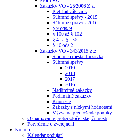
Profil VO
Zákazky VO - 25⁄2006 Z.z.
Prehľad zákaziek
Súhrnné správy - 2015
Súhrnné správy - 2016
§ 9 ods. 9
§ 100 až § 102
§ 41 a § 136
§ 46 ods.2
Zákazky VO - 343⁄2015 Z.z.
Smernica mesta Turzovka
Súhrnné správy
2019
2018
2017
2016
Nadlimitné zákazky
Podlimitné zákazky
Koncesie
Zákazky s nízkymi hodnotami
Výzva na predloženie ponuky
Oznamovanie protispoločenskej činnosti
Potvrdenie o zverejnení
Kultúra
Kalendár podujatí