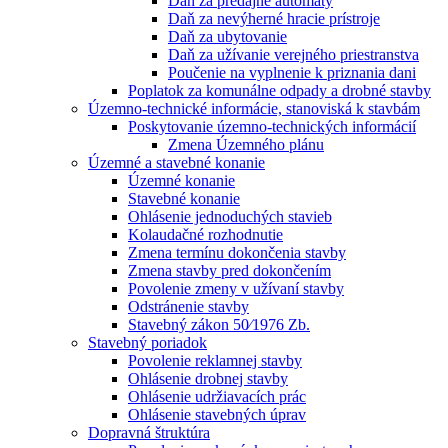
Daň za predajné automaty
Daň za nevýherné hracie prístroje
Daň za ubytovanie
Daň za užívanie verejného priestranstva
Poučenie na vyplnenie k priznania dani
Poplatok za komunálne odpady a drobné stavby
Územno-technické informácie, stanoviská k stavbám
Poskytovanie územno-technických informácií
Zmena Územného plánu
Územné a stavebné konanie
Územné konanie
Stavebné konanie
Ohlásenie jednoduchých stavieb
Kolaudačné rozhodnutie
Zmena termínu dokončenia stavby
Zmena stavby pred dokončením
Povolenie zmeny v užívaní stavby
Odstránenie stavby
Stavebný zákon 50⁄1976 Zb.
Stavebný poriadok
Povolenie reklamnej stavby
Ohlásenie drobnej stavby
Ohlásenie udržiavacích prác
Ohlásenie stavebných úprav
Dopravná štruktúra