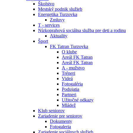
Školstvo
Mestský podnik služieb
Energetika Turzovka
Zmluvy
T - services
Nízkoprahová sociálna služba pre deti a rodinu
Aktuality
Šport
FK Tatran Turzovka
O klube
Areál FK Tatran
Areál FK Tatran
A - mužstvo
Tréneri
Videá
Fotogaléria
Podujatia
Partneri
Užitočné odkazy
Mládež
Klub seniorov
Zariadenie pre seniorov
Dokumenty
Fotogaleria
Zariadenie sociálnych služieb