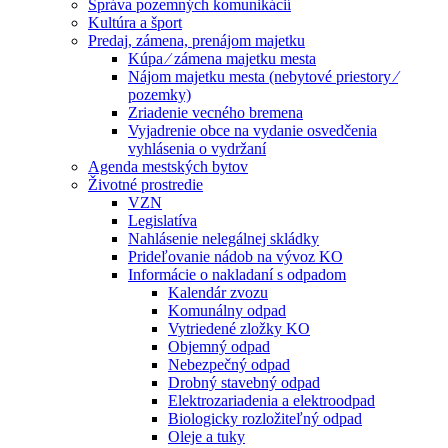
Správa pozemných komunikácií
Kultúra a šport
Predaj, zámena, prenájom majetku
Kúpa ⁄ zámena majetku mesta
Nájom majetku mesta (nebytové priestory ⁄
pozemky)
Zriadenie vecného bremena
Vyjadrenie obce na vydanie osvedčenia
vyhlásenia o vydržaní
Agenda mestských bytov
Životné prostredie
VZN
Legislatíva
Nahlásenie nelegálnej skládky
Prideľovanie nádob na vývoz KO
Informácie o nakladaní s odpadom
Kalendár zvozu
Komunálny odpad
Vytriedené zložky KO
Objemný odpad
Nebezpečný odpad
Drobný stavebný odpad
Elektrozariadenia a elektroodpad
Biologicky rozložiteľný odpad
Oleje a tuky