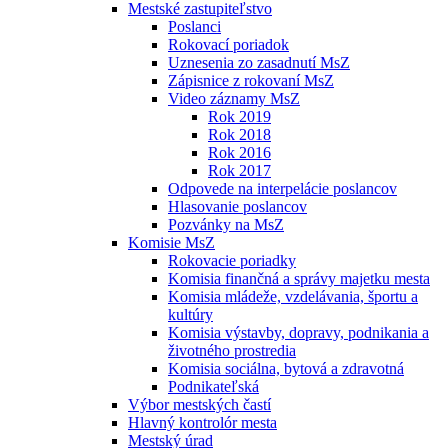
Mestské zastupiteľstvo
Poslanci
Rokovací poriadok
Uznesenia zo zasadnutí MsZ
Zápisnice z rokovaní MsZ
Video záznamy MsZ
Rok 2019
Rok 2018
Rok 2016
Rok 2017
Odpovede na interpelácie poslancov
Hlasovanie poslancov
Pozvánky na MsZ
Komisie MsZ
Rokovacie poriadky
Komisia finančná a správy majetku mesta
Komisia mládeže, vzdelávania, športu a
kultúry
Komisia výstavby, dopravy, podnikania a
životného prostredia
Komisia sociálna, bytová a zdravotná
Podnikateľská
Výbor mestských častí
Hlavný kontrolór mesta
Mestský úrad