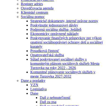
Register adries
Osvedčovacia agenda
Klientské centrum
Sociálna pomoc
Strategické dokumenty, interné právne normy
Poskytnutie jednorazovej dávky
Podporná sociálna služba- Jedáleň
Ekonomicky oprávnené náklady
Poskytovanie finančných príspevkov pre výkon
opatrení sociálnoprávnej ochrany detí a sociálnej
kurately
Posudková činnosť
Opatrovateľská služba
Súlad poskytovanej sociálnej služby s
komunitným plánom sociálnych služieb Mesta
Turzovka na roky 2022 - 2026
Komunitné plánovanie sociálnych služieb v
meste Turzovka 2027-2032
Dane a poplatky
VZN
Legislatíva
Dane
Daň z nehnuteľností
Daň za psa