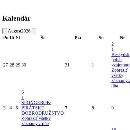
Kalendár
August
2026
Po
Ut
St
Št
Pia
So
Ne
2
1
Beskydsk
pohár
27
28
29
30
31
1
vzájomnos
Zobraziť
všetky
záznamy 
dňa
6
1
SPONGEBOB:
3
4
5
PIRÁTSKE
7
8
9
DOBRODRUŽSTVO
Zobraziť všetky
záznamy z dňa
16