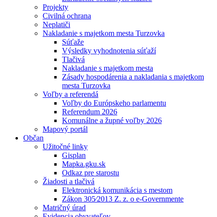
Projekty
Civilná ochrana
Neplatiči
Nakladanie s majetkom mesta Turzovka
Súťaže
Výsledky vyhodnotenia súťaží
Tlačivá
Nakladanie s majetkom mesta
Zásady hospodárenia a nakladania s majetkom
mesta Turzovka
Voľby a referendá
Voľby do Európskeho parlamentu
Referendum 2026
Komunálne a župné voľby 2026
Mapový portál
Občan
Užitočné linky
Gisplan
Mapka.gku.sk
Odkaz pre starostu
Žiadosti a tlačivá
Elektronická komunikácia s mestom
Zákon 305⁄2013 Z. z. o e-Governmente
Matričný úrad
Evidencia obyvateľov