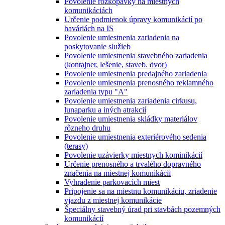
Povolenie rozkopávky na miestnych
komunikáciách
Určenie podmienok úpravy komunikácií po
haváriách na IS
Povolenie umiestnenia zariadenia na
poskytovanie služieb
Povolenie umiestnenia stavebného zariadenia
(kontajner, lešenie, staveb. dvor)
Povolenie umiestnenia predajného zariadenia
Povolenie umiestnenia prenosného reklamného
zariadenia typu "A"
Povolenie umiestnenia zariadenia cirkusu,
lunaparku a iných atrakcií
Povolenie umiestnenia skládky materiálov
rôzneho druhu
Povolenie umiestnenia exteriérového sedenia
(terasy)
Povolenie uzávierky miestnych kominikácií
Určenie prenosného a trvalého dopravného
značenia na miestnej komunikácii
Vyhradenie parkovacích miest
Pripojenie sa na miestnu komunikáciu, zriadenie
vjazdu z miestnej komunikácie
Špeciálny stavebný úrad pri stavbách pozemných
komunikácií