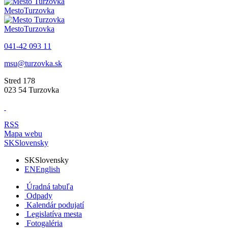
Mesto
Turzovka
Mesto
Turzovka
041-42 093 11
msu@turzovka.sk
Stred 178
023 54 Turzovka
RSS
Mapa webu
SK
Slovensky
SK
Slovensky
EN
English
Úradná tabuľa
Odpady
Kalendár podujatí
Legislatíva mesta
Fotogaléria