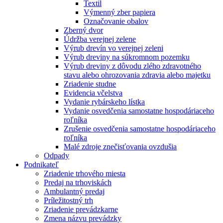
Textil
Výmenný zber papiera
Označovanie obalov
Zberný dvor
Údržba verejnej zelene
Výrub drevín vo verejnej zeleni
Výrub dreviny na súkromnom pozemku
Výrub dreviny z dôvodu zlého zdravotného
stavu alebo ohrozovania zdravia alebo majetku
Zriadenie studne
Evidencia včelstva
Vydanie rybárskeho lístka
Vydanie osvedčenia samostatne hospodáriaceho
roľníka
Zrušenie osvedčenia samostatne hospodáriaceho
roľníka
Malé zdroje znečisťovania ovzdušia
Odpady
Podnikateľ
Zriadenie trhového miesta
Predaj na trhoviskách
Ambulantný predaj
Príležitostný trh
Zriadenie prevádzkarne
Zmena názvu prevádzky