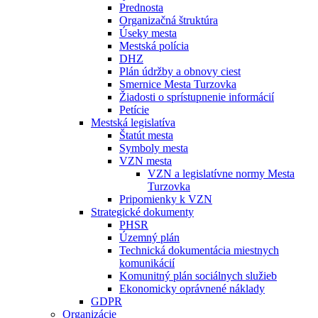
Prednosta
Organizačná štruktúra
Úseky mesta
Mestská polícia
DHZ
Plán údržby a obnovy ciest
Smernice Mesta Turzovka
Žiadosti o sprístupnenie informácií
Petície
Mestská legislatíva
Štatút mesta
Symboly mesta
VZN mesta
VZN a legislatívne normy Mesta
Turzovka
Pripomienky k VZN
Strategické dokumenty
PHSR
Územný plán
Technická dokumentácia miestnych
komunikácií
Komunitný plán sociálnych služieb
Ekonomicky oprávnené náklady
GDPR
Organizácie