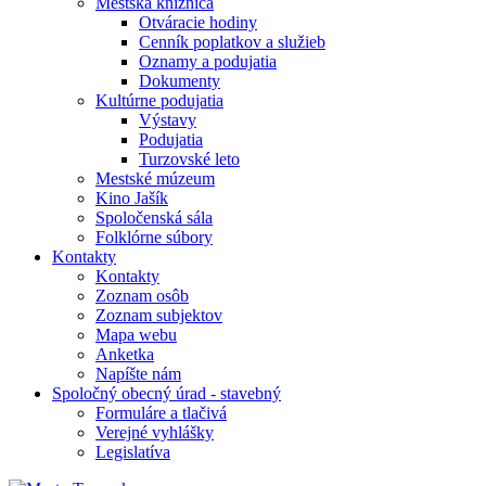
Mestská knižnica
Otváracie hodiny
Cenník poplatkov a služieb
Oznamy a podujatia
Dokumenty
Kultúrne podujatia
Výstavy
Podujatia
Turzovské leto
Mestské múzeum
Kino Jašík
Spoločenská sála
Folklórne súbory
Kontakty
Kontakty
Zoznam osôb
Zoznam subjektov
Mapa webu
Anketka
Napíšte nám
Spoločný obecný úrad - stavebný
Formuláre a tlačivá
Verejné vyhlášky
Legislatíva