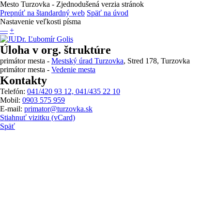
Mesto Turzovka
- Zjednodušená verzia stránok
Prepnúť na štandardný web
Späť na úvod
Nastavenie veľkosti písma
—
+
Úloha v org. štruktúre
primátor mesta -
Mestský úrad Turzovka
, Stred 178, Turzovka
primátor mesta -
Vedenie mesta
Kontakty
Telefón:
041/420 93 12, 041/435 22 10
Mobil:
0903 575 959
E-mail:
primator@turzovka.sk
Stiahnuť vizitku (vCard)
Späť