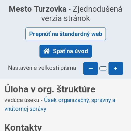
Mesto Turzovka
- Zjednodušená
verzia stránok
Prepnúť na štandardný web
Späť na úvod
Nastavenie veľkosti písma
—
+
Úloha v org. štruktúre
vedúca úseku -
Úsek organizačný, správny a
vnútornej správy
Kontakty