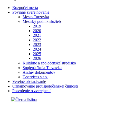
Rozpočet mesta
Povinné zverejňovanie
Mesto Turzovka
Mestský podnik služieb
2019
2020
2021
2022
2023
2024
2025
2026
Kultúrne a spoločenské stredisko
Spojená škola Turzovka
Archív dokumentov
T-services s.r.o.
Verejné obstarávanie
Oznamovanie protispoločenskej činnosti
Potvrdenie o zverejnení