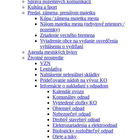
Správa pozemných komunikácií
Kultúra a šport
Predaj, zámena, prenájom majetku
Kúpa ⁄ zámena majetku mesta
Nájom majetku mesta (nebytové priestory ⁄
pozemky)
Zriadenie vecného bremena
Vyjadrenie obce na vydanie osvedčenia
vyhlásenia o vydržaní
Agenda mestských bytov
Životné prostredie
VZN
Legislatíva
Nahlásenie nelegálnej skládky
Prideľovanie nádob na vývoz KO
Informácie o nakladaní s odpadom
Kalendár zvozu
Komunálny odpad
Vytriedené zložky KO
Objemný odpad
Nebezpečný odpad
Drobný stavebný odpad
Elektrozariadenia a elektroodpad
Biologicky rozložiteľný odpad
Oleje a tuky