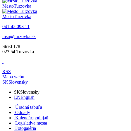
Mesto
Turzovka
Mesto
Turzovka
041-42 093 11
msu@turzovka.sk
Stred 178
023 54 Turzovka
RSS
Mapa webu
SK
Slovensky
SK
Slovensky
EN
English
Úradná tabuľa
Odpady
Kalendár podujatí
Legislatíva mesta
Fotogaléria