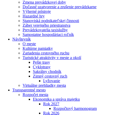
Zmena prevádzkovej doby
Dočasné uzatvorenie a zrušenie prevádzkarne
Výherné prístroje
Hazardné hry
Stanoviská podnikateľskej činnosti
Záber verejného priestranstva
Prevádzkovatelia taxislužby
Samostatne hospodáriaci roľník
Návštevník
O meste
Kultúrne pamiatky
Zariadenia cestovného ruchu
Turistické atraktivity v meste a okolí
Pešie trasy
Cyklotrasy
Sakrálny chodník
Zimný cestovný ruch
Lyžovanie
Virtuálne prehliadky mesta
Transparentné mesto
Rozpočet mesta
Ekonomika a správa majetku
Rok 2027
Rozpočtový harmonogram
Rok 2026