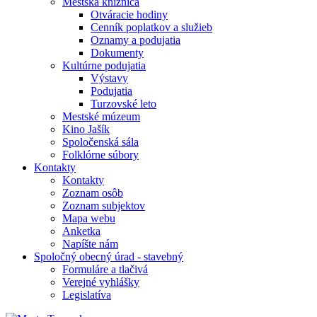
Mestská knižnica
Otváracie hodiny
Cenník poplatkov a služieb
Oznamy a podujatia
Dokumenty
Kultúrne podujatia
Výstavy
Podujatia
Turzovské leto
Mestské múzeum
Kino Jašík
Spoločenská sála
Folklórne súbory
Kontakty
Kontakty
Zoznam osôb
Zoznam subjektov
Mapa webu
Anketka
Napíšte nám
Spoločný obecný úrad - stavebný
Formuláre a tlačivá
Verejné vyhlášky
Legislatíva