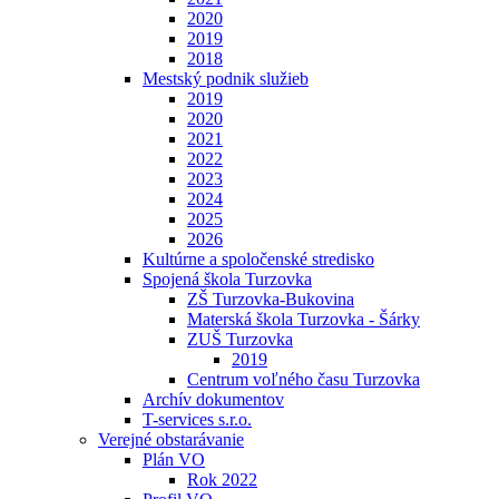
2020
2019
2018
Mestský podnik služieb
2019
2020
2021
2022
2023
2024
2025
2026
Kultúrne a spoločenské stredisko
Spojená škola Turzovka
ZŠ Turzovka-Bukovina
Materská škola Turzovka - Šárky
ZUŠ Turzovka
2019
Centrum voľného času Turzovka
Archív dokumentov
T-services s.r.o.
Verejné obstarávanie
Plán VO
Rok 2022