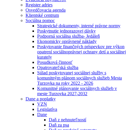
Register adries
Osvedčovacia agenda
Klientské centrum
Sociálna pomoc
Strategické dokumenty, interné právne normy
Poskytnutie jednorazovej dávky
Podporná sociálna služba- Jedáleň
Ekonomicky oprávnené náklady
Poskytovanie finančných príspevkov pre výkon
opatrení sociálnoprávnej ochrany detí a sociálnej
kurately
Posudková činnosť
Opatrovateľská služba
Súlad poskytovanej sociálnej služby s
komunitným plánom sociálnych služieb Mesta
Turzovka na roky 2022 - 2026
Komunitné plánovanie sociálnych služieb v
meste Turzovka 2027-2032
Dane a poplatky
VZN
Legislatíva
Dane
Daň z nehnuteľností
Daň za psa