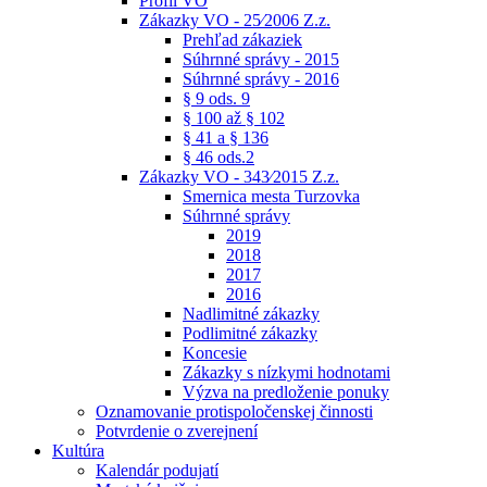
Profil VO
Zákazky VO - 25⁄2006 Z.z.
Prehľad zákaziek
Súhrnné správy - 2015
Súhrnné správy - 2016
§ 9 ods. 9
§ 100 až § 102
§ 41 a § 136
§ 46 ods.2
Zákazky VO - 343⁄2015 Z.z.
Smernica mesta Turzovka
Súhrnné správy
2019
2018
2017
2016
Nadlimitné zákazky
Podlimitné zákazky
Koncesie
Zákazky s nízkymi hodnotami
Výzva na predloženie ponuky
Oznamovanie protispoločenskej činnosti
Potvrdenie o zverejnení
Kultúra
Kalendár podujatí