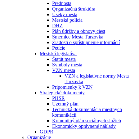
Prednosta
Organizačná štruktúra
Úseky mesta
Mestská polícia
DHZ
Plán údržby a obnovy ciest
Smernice Mesta Turzovka
Žiadosti o sprístupnenie informácií
Petície
Mestská legislatíva
Štatút mesta
Symboly mesta
VZN mesta
VZN a legislatívne normy Mesta
Turzovka
Pripomienky k VZN
Strategické dokumenty
PHSR
Územný plán
Technická dokumentácia miestnych
komunikácií
Komunitný plán sociálnych služieb
Ekonomicky oprávnené náklady
GDPR
Organizácie