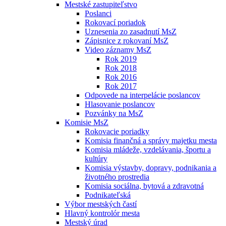
Mestské zastupiteľstvo
Poslanci
Rokovací poriadok
Uznesenia zo zasadnutí MsZ
Zápisnice z rokovaní MsZ
Video záznamy MsZ
Rok 2019
Rok 2018
Rok 2016
Rok 2017
Odpovede na interpelácie poslancov
Hlasovanie poslancov
Pozvánky na MsZ
Komisie MsZ
Rokovacie poriadky
Komisia finančná a správy majetku mesta
Komisia mládeže, vzdelávania, športu a
kultúry
Komisia výstavby, dopravy, podnikania a
životného prostredia
Komisia sociálna, bytová a zdravotná
Podnikateľská
Výbor mestských častí
Hlavný kontrolór mesta
Mestský úrad