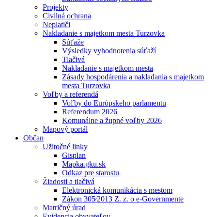
Projekty
Civilná ochrana
Neplatiči
Nakladanie s majetkom mesta Turzovka
Súťaže
Výsledky vyhodnotenia súťaží
Tlačivá
Nakladanie s majetkom mesta
Zásady hospodárenia a nakladania s majetkom
mesta Turzovka
Voľby a referendá
Voľby do Európskeho parlamentu
Referendum 2026
Komunálne a župné voľby 2026
Mapový portál
Občan
Užitočné linky
Gisplan
Mapka.gku.sk
Odkaz pre starostu
Žiadosti a tlačivá
Elektronická komunikácia s mestom
Zákon 305⁄2013 Z. z. o e-Governmente
Matričný úrad
Evidencia obyvateľov