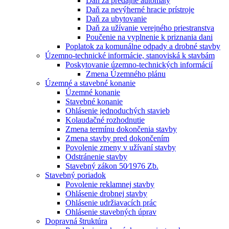
Daň za predajné automaty
Daň za nevýherné hracie prístroje
Daň za ubytovanie
Daň za užívanie verejného priestranstva
Poučenie na vyplnenie k priznania dani
Poplatok za komunálne odpady a drobné stavby
Územno-technické informácie, stanoviská k stavbám
Poskytovanie územno-technických informácií
Zmena Územného plánu
Územné a stavebné konanie
Územné konanie
Stavebné konanie
Ohlásenie jednoduchých stavieb
Kolaudačné rozhodnutie
Zmena termínu dokončenia stavby
Zmena stavby pred dokončením
Povolenie zmeny v užívaní stavby
Odstránenie stavby
Stavebný zákon 50⁄1976 Zb.
Stavebný poriadok
Povolenie reklamnej stavby
Ohlásenie drobnej stavby
Ohlásenie udržiavacích prác
Ohlásenie stavebných úprav
Dopravná štruktúra