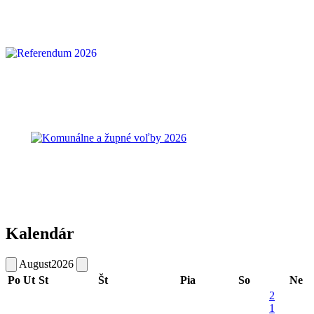
Kalendár
August
2026
Po
Ut
St
Št
Pia
So
Ne
2
1