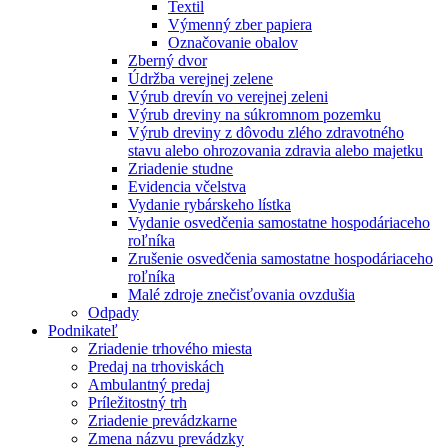
Textil
Výmenný zber papiera
Označovanie obalov
Zberný dvor
Údržba verejnej zelene
Výrub drevín vo verejnej zeleni
Výrub dreviny na súkromnom pozemku
Výrub dreviny z dôvodu zlého zdravotného
stavu alebo ohrozovania zdravia alebo majetku
Zriadenie studne
Evidencia včelstva
Vydanie rybárskeho lístka
Vydanie osvedčenia samostatne hospodáriaceho
roľníka
Zrušenie osvedčenia samostatne hospodáriaceho
roľníka
Malé zdroje znečisťovania ovzdušia
Odpady
Podnikateľ
Zriadenie trhového miesta
Predaj na trhoviskách
Ambulantný predaj
Príležitostný trh
Zriadenie prevádzkarne
Zmena názvu prevádzky