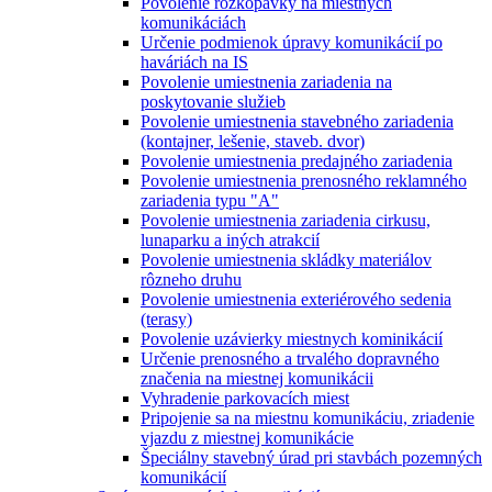
Povolenie rozkopávky na miestnych
komunikáciách
Určenie podmienok úpravy komunikácií po
haváriách na IS
Povolenie umiestnenia zariadenia na
poskytovanie služieb
Povolenie umiestnenia stavebného zariadenia
(kontajner, lešenie, staveb. dvor)
Povolenie umiestnenia predajného zariadenia
Povolenie umiestnenia prenosného reklamného
zariadenia typu "A"
Povolenie umiestnenia zariadenia cirkusu,
lunaparku a iných atrakcií
Povolenie umiestnenia skládky materiálov
rôzneho druhu
Povolenie umiestnenia exteriérového sedenia
(terasy)
Povolenie uzávierky miestnych kominikácií
Určenie prenosného a trvalého dopravného
značenia na miestnej komunikácii
Vyhradenie parkovacích miest
Pripojenie sa na miestnu komunikáciu, zriadenie
vjazdu z miestnej komunikácie
Špeciálny stavebný úrad pri stavbách pozemných
komunikácií