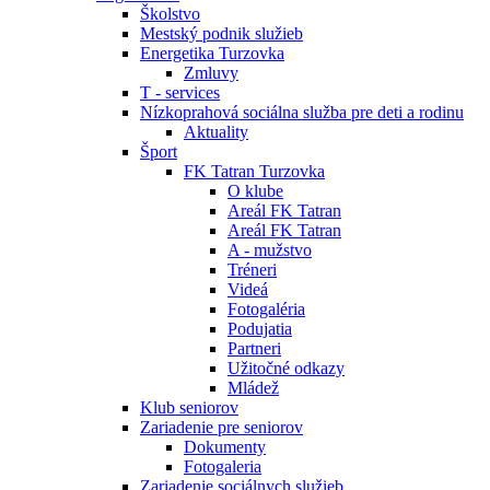
Školstvo
Mestský podnik služieb
Energetika Turzovka
Zmluvy
T - services
Nízkoprahová sociálna služba pre deti a rodinu
Aktuality
Šport
FK Tatran Turzovka
O klube
Areál FK Tatran
Areál FK Tatran
A - mužstvo
Tréneri
Videá
Fotogaléria
Podujatia
Partneri
Užitočné odkazy
Mládež
Klub seniorov
Zariadenie pre seniorov
Dokumenty
Fotogaleria
Zariadenie sociálnych služieb