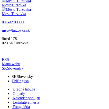
Mesto
Turzovka
Mesto
Turzovka
041-42 093 11
msu@turzovka.sk
Stred 178
023 54 Turzovka
RSS
Mapa webu
SK
Slovensky
SK
Slovensky
EN
English
Úradná tabuľa
Odpady
Kalendár podujatí
Legislatíva mesta
Fotogaléria