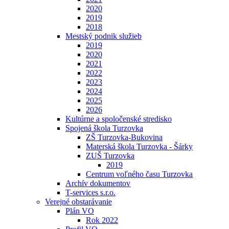
2020
2019
2018
Mestský podnik služieb
2019
2020
2021
2022
2023
2024
2025
2026
Kultúrne a spoločenské stredisko
Spojená škola Turzovka
ZŠ Turzovka-Bukovina
Materská škola Turzovka - Šárky
ZUŠ Turzovka
2019
Centrum voľného času Turzovka
Archív dokumentov
T-services s.r.o.
Verejné obstarávanie
Plán VO
Rok 2022