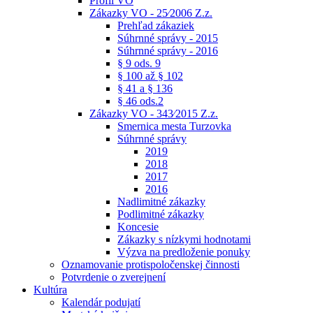
Profil VO
Zákazky VO - 25⁄2006 Z.z.
Prehľad zákaziek
Súhrnné správy - 2015
Súhrnné správy - 2016
§ 9 ods. 9
§ 100 až § 102
§ 41 a § 136
§ 46 ods.2
Zákazky VO - 343⁄2015 Z.z.
Smernica mesta Turzovka
Súhrnné správy
2019
2018
2017
2016
Nadlimitné zákazky
Podlimitné zákazky
Koncesie
Zákazky s nízkymi hodnotami
Výzva na predloženie ponuky
Oznamovanie protispoločenskej činnosti
Potvrdenie o zverejnení
Kultúra
Kalendár podujatí