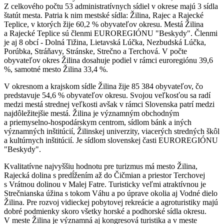
Z celkového počtu 53 administratívnych sídiel v okrese majú 3 sídla
štatút mesta. Patria k nim mestské sídla: Žilina, Rajec a Rajecké
Teplice, v ktorých žije 60,2 % obyvateľov okresu. Mestá Žilina
a Rajecké Teplice sú členmi EUROREGIÓNU "Beskydy". Členmi
je aj 8 obcí - Dolná Tižina, Lietavská Lúčka, Nezbudská Lúčka,
Porúbka, Stráňavy, Stránske, Strečno a Terchová. V počte
obyvateľov okres Žilina dosahuje podiel v rámci euroregiónu 39,6
%, samotné mesto Žilina 33,4 %.
V okresnom a krajskom sídle Žilina žije 85 384 obyvateľov, čo
predstavuje 54,6 % obyvateľov okresu. Svojou veľkosťou sa radí
medzi mestá strednej veľkosti avšak v rámci Slovenska patrí medzi
najdôležitejšie mestá. Žilina je významným obchodným
a priemyselno-hospodárskym centrom, sídlom bánk a iných
významných inštitúcií, Žilinskej univerzity, viacerých stredných škôl
a kultúrnych inštitúcií. Je sídlom slovenskej časti EUROREGIÓNU
"Beskydy".
Kvalitatívne najvyššiu hodnotu pre turizmus má mesto Žilina,
Rajecká dolina s predĺžením až do Čičmian a priestor Terchovej
s Vrátnou dolinou v Malej Fatre. Turisticky veľmi atraktívnou je
Strečnianska úžina s tokom Váhu a po úprave okolia aj Vodné dielo
Žilina. Pre rozvoj vidieckej pobytovej rekreácie a agroturistiky majú
dobré podmienky skoro všetky horské a podhorské sídla okresu.
V meste Žilina je významná aj kongresová turistika a v meste