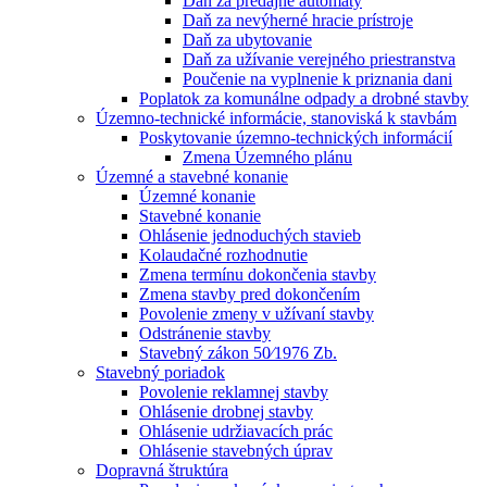
Daň za predajné automaty
Daň za nevýherné hracie prístroje
Daň za ubytovanie
Daň za užívanie verejného priestranstva
Poučenie na vyplnenie k priznania dani
Poplatok za komunálne odpady a drobné stavby
Územno-technické informácie, stanoviská k stavbám
Poskytovanie územno-technických informácií
Zmena Územného plánu
Územné a stavebné konanie
Územné konanie
Stavebné konanie
Ohlásenie jednoduchých stavieb
Kolaudačné rozhodnutie
Zmena termínu dokončenia stavby
Zmena stavby pred dokončením
Povolenie zmeny v užívaní stavby
Odstránenie stavby
Stavebný zákon 50⁄1976 Zb.
Stavebný poriadok
Povolenie reklamnej stavby
Ohlásenie drobnej stavby
Ohlásenie udržiavacích prác
Ohlásenie stavebných úprav
Dopravná štruktúra