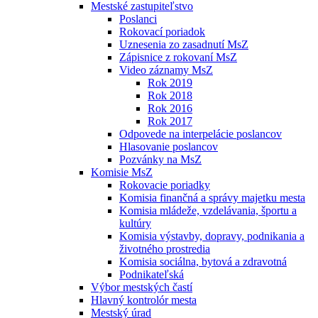
Mestské zastupiteľstvo
Poslanci
Rokovací poriadok
Uznesenia zo zasadnutí MsZ
Zápisnice z rokovaní MsZ
Video záznamy MsZ
Rok 2019
Rok 2018
Rok 2016
Rok 2017
Odpovede na interpelácie poslancov
Hlasovanie poslancov
Pozvánky na MsZ
Komisie MsZ
Rokovacie poriadky
Komisia finančná a správy majetku mesta
Komisia mládeže, vzdelávania, športu a
kultúry
Komisia výstavby, dopravy, podnikania a
životného prostredia
Komisia sociálna, bytová a zdravotná
Podnikateľská
Výbor mestských častí
Hlavný kontrolór mesta
Mestský úrad