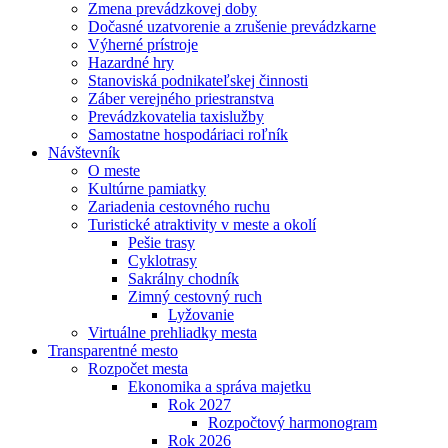
Zmena prevádzkovej doby
Dočasné uzatvorenie a zrušenie prevádzkarne
Výherné prístroje
Hazardné hry
Stanoviská podnikateľskej činnosti
Záber verejného priestranstva
Prevádzkovatelia taxislužby
Samostatne hospodáriaci roľník
Návštevník
O meste
Kultúrne pamiatky
Zariadenia cestovného ruchu
Turistické atraktivity v meste a okolí
Pešie trasy
Cyklotrasy
Sakrálny chodník
Zimný cestovný ruch
Lyžovanie
Virtuálne prehliadky mesta
Transparentné mesto
Rozpočet mesta
Ekonomika a správa majetku
Rok 2027
Rozpočtový harmonogram
Rok 2026