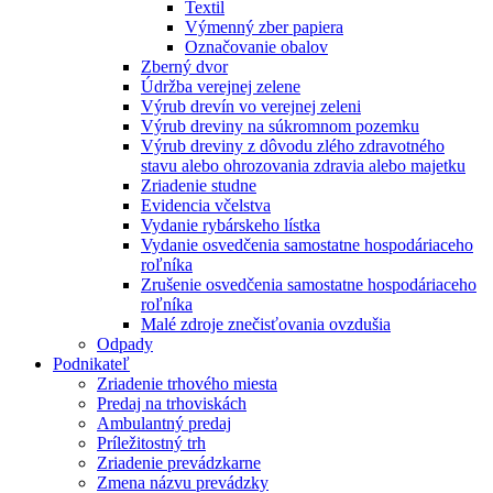
Textil
Výmenný zber papiera
Označovanie obalov
Zberný dvor
Údržba verejnej zelene
Výrub drevín vo verejnej zeleni
Výrub dreviny na súkromnom pozemku
Výrub dreviny z dôvodu zlého zdravotného
stavu alebo ohrozovania zdravia alebo majetku
Zriadenie studne
Evidencia včelstva
Vydanie rybárskeho lístka
Vydanie osvedčenia samostatne hospodáriaceho
roľníka
Zrušenie osvedčenia samostatne hospodáriaceho
roľníka
Malé zdroje znečisťovania ovzdušia
Odpady
Podnikateľ
Zriadenie trhového miesta
Predaj na trhoviskách
Ambulantný predaj
Príležitostný trh
Zriadenie prevádzkarne
Zmena názvu prevádzky