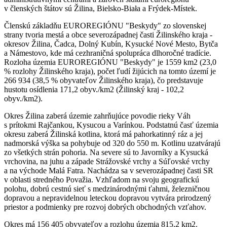
v členských štátov sú Žilina, Bielsko-Biała a Frýdek-Místek.
Členskú základňu EUROREGIÓNU "Beskydy" zo slovenskej
strany tvoria mestá a obce severozápadnej časti Žilinského kraja -
okresov Žilina, Čadca, Dolný Kubín, Kysucké Nové Mesto, Bytča
a Námestovo, kde má cezhraničná spolupráca dlhoročné tradície.
Rozloha územia EUROREGIÓNU "Beskydy" je 1559 km2 (23,0
% rozlohy Žilinského kraja), počet ľudí žijúcich na tomto území je
266 934 (38,5 % obyvateľov Žilinského kraja), čo predstavuje
hustotu osídlenia 171,2 obyv./km2 (Žilinský kraj - 102,2
obyv./km2).
Okres Žilina zaberá územie zahrňujúce povodie rieky Váh
s prítokmi Rajčankou, Kysucou a Varínkou. Podstatnú časť územia
okresu zaberá Žilinská kotlina, ktorá má pahorkatinný ráz a jej
nadmorská výška sa pohybuje od 320 do 550 m. Kotlinu uzatvárajú
zo všetkých strán pohoria. Na severe sú to Javorníky a Kysucká
vrchovina, na juhu a západe Strážovské vrchy a Súľovské vrchy
a na východe Malá Fatra. Nachádza sa v severozápadnej časti SR
v oblasti stredného Považia. Vzhľadom na svoju geografickú
polohu, dobrú cestnú sieť s medzinárodnými ťahmi, železničnou
dopravou a nepravidelnou leteckou dopravou vytvára prirodzený
priestor a podmienky pre rozvoj dobrých obchodných vzťahov.
Okres má 156 405 obyvateľov a rozlohu územia 815,2 km2.