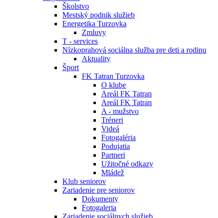
Školstvo
Mestský podnik služieb
Energetika Turzovka
Zmluvy
T - services
Nízkoprahová sociálna služba pre deti a rodinu
Aktuality
Šport
FK Tatran Turzovka
O klube
Areál FK Tatran
Areál FK Tatran
A - mužstvo
Tréneri
Videá
Fotogaléria
Podujatia
Partneri
Užitočné odkazy
Mládež
Klub seniorov
Zariadenie pre seniorov
Dokumenty
Fotogaleria
Zariadenie sociálnych služieb