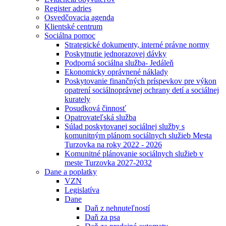
Register adries
Osvedčovacia agenda
Klientské centrum
Sociálna pomoc
Strategické dokumenty, interné právne normy
Poskytnutie jednorazovej dávky
Podporná sociálna služba- Jedáleň
Ekonomicky oprávnené náklady
Poskytovanie finančných príspevkov pre výkon
opatrení sociálnoprávnej ochrany detí a sociálnej
kurately
Posudková činnosť
Opatrovateľská služba
Súlad poskytovanej sociálnej služby s
komunitným plánom sociálnych služieb Mesta
Turzovka na roky 2022 - 2026
Komunitné plánovanie sociálnych služieb v
meste Turzovka 2027-2032
Dane a poplatky
VZN
Legislatíva
Dane
Daň z nehnuteľností
Daň za psa