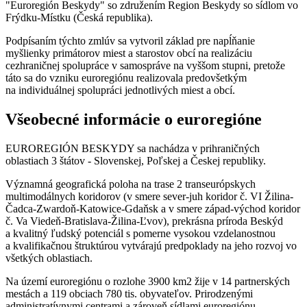
"Euroregión Beskydy" so združením Region Beskydy so sídlom vo
Frýdku-Místku (Česká republika).
Podpísaním týchto zmlúv sa vytvoril základ pre napĺňanie
myšlienky primátorov miest a starostov obcí na realizáciu
cezhraničnej spolupráce v samospráve na vyššom stupni, pretože
táto sa do vzniku euroregiónu realizovala predovšetkým
na individuálnej spolupráci jednotlivých miest a obcí.
Všeobecné informácie o euroregióne
EUROREGIÓN BESKYDY sa nachádza v prihraničných
oblastiach 3 štátov - Slovenskej, Poľskej a Českej republiky.
Významná geografická poloha na trase 2 transeurópskych
multimodálnych koridorov (v smere sever-juh koridor č. VI Žilina-
Čadca-Zwardoň-Katowice-Gdaňsk a v smere západ-východ koridor
č. Va Viedeň-Bratislava-Žilina-Ľvov), prekrásna príroda Beskýd
a kvalitný ľudský potenciál s pomerne vysokou vzdelanostnou
a kvalifikačnou štruktúrou vytvárajú predpoklady na jeho rozvoj vo
všetkých oblastiach.
Na území euroregiónu o rozlohe 3900 km2 žije v 14 partnerských
mestách a 119 obciach 780 tis. obyvateľov. Prirodzenými
administratívnymi centrami a zároveň sídlami euroregiónu