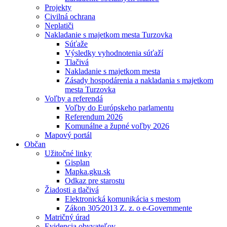
Projekty
Civilná ochrana
Neplatiči
Nakladanie s majetkom mesta Turzovka
Súťaže
Výsledky vyhodnotenia súťaží
Tlačivá
Nakladanie s majetkom mesta
Zásady hospodárenia a nakladania s majetkom
mesta Turzovka
Voľby a referendá
Voľby do Európskeho parlamentu
Referendum 2026
Komunálne a župné voľby 2026
Mapový portál
Občan
Užitočné linky
Gisplan
Mapka.gku.sk
Odkaz pre starostu
Žiadosti a tlačivá
Elektronická komunikácia s mestom
Zákon 305⁄2013 Z. z. o e-Governmente
Matričný úrad
Evidencia obyvateľov