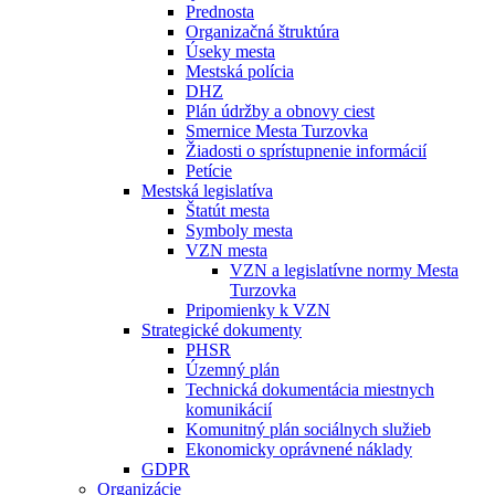
Prednosta
Organizačná štruktúra
Úseky mesta
Mestská polícia
DHZ
Plán údržby a obnovy ciest
Smernice Mesta Turzovka
Žiadosti o sprístupnenie informácií
Petície
Mestská legislatíva
Štatút mesta
Symboly mesta
VZN mesta
VZN a legislatívne normy Mesta
Turzovka
Pripomienky k VZN
Strategické dokumenty
PHSR
Územný plán
Technická dokumentácia miestnych
komunikácií
Komunitný plán sociálnych služieb
Ekonomicky oprávnené náklady
GDPR
Organizácie