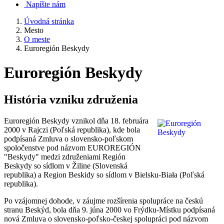
Napíšte nám
Úvodná stránka
Mesto
O meste
Euroregión Beskydy
Euroregión Beskydy
História vzniku združenia
Euroregión Beskydy vznikol dňa 18. februára
2000 v Rajczi (Poľská republika), kde bola
podpísaná Zmluva o slovensko-poľskom
spoločenstve pod názvom EUROREGIÓN
"Beskydy" medzi združeniami Región
Beskydy so sídlom v Žiline (Slovenská
republika) a Region Beskidy so sídlom v Bielsku-Biała (Poľská
republika).
Po vzájomnej dohode, v záujme rozšírenia spolupráce na českú
stranu Beskýd, bola dňa 9. júna 2000 vo Frýdku-Místku podpísaná
nová Zmluva o slovensko-poľsko-českej spolupráci pod názvom