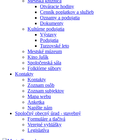
Mestská knižnica
Otváracie hodiny
Cenník poplatkov a služieb
Oznamy a podujatia
Dokumenty
Kultúrne podujatia
Výstavy
Podujatia
Turzovské leto
Mestské múzeum
Kino Jašík
Spoločenská sála
Folklórne súbory
Kontakty
Kontakty
Zoznam osôb
Zoznam subjektov
Mapa webu
Anketka
Napíšte nám
Spoločný obecný úrad - stavebný
Formuláre a tlačivá
Verejné vyhlášky
Legislatíva