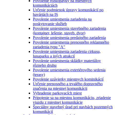
Povolenie rozkopávky na miestnych
komunikáciách
Určenie podmienok úpravy komunikácií po
haváriách na IS
Povolenie umiestnenia zariadenia na
poskytovanie služieb
Povolenie umiestnenia stavebného zariadenia
(kontajner, lešenie, staveb. dvor)
Povolenie umiestnenia predajného zariadenia
Povolenie umiestnenia prenosného reklamného
zariadenia typu "A"
Povolenie umiestnenia zariadenia cirkusu,
lunaparku a iných atrakcií
Povolenie umiestnenia skládky materiálov
rôzneho druhu
Povolenie umiestnenia exteriérového sedenia
(terasy)
Povolenie uzávierky miestnych kominikácií
Určenie prenosného a trvalého dopravného
značenia na miestnej komunikácii
Vyhradenie parkovacích miest
Pripojenie sa na miestnu komunikáciu, zriadenie
vjazdu z miestnej komunikácie
Špeciálny stavebný úrad pri stavbách pozemných
komunikácií