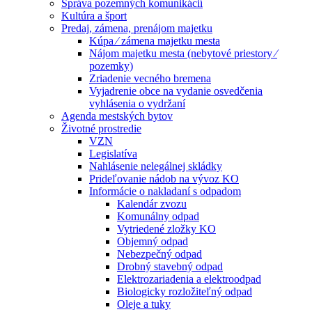
Správa pozemných komunikácií
Kultúra a šport
Predaj, zámena, prenájom majetku
Kúpa ⁄ zámena majetku mesta
Nájom majetku mesta (nebytové priestory ⁄
pozemky)
Zriadenie vecného bremena
Vyjadrenie obce na vydanie osvedčenia
vyhlásenia o vydržaní
Agenda mestských bytov
Životné prostredie
VZN
Legislatíva
Nahlásenie nelegálnej skládky
Prideľovanie nádob na vývoz KO
Informácie o nakladaní s odpadom
Kalendár zvozu
Komunálny odpad
Vytriedené zložky KO
Objemný odpad
Nebezpečný odpad
Drobný stavebný odpad
Elektrozariadenia a elektroodpad
Biologicky rozložiteľný odpad
Oleje a tuky