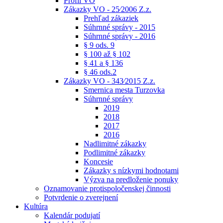
Profil VO
Zákazky VO - 25⁄2006 Z.z.
Prehľad zákaziek
Súhrnné správy - 2015
Súhrnné správy - 2016
§ 9 ods. 9
§ 100 až § 102
§ 41 a § 136
§ 46 ods.2
Zákazky VO - 343⁄2015 Z.z.
Smernica mesta Turzovka
Súhrnné správy
2019
2018
2017
2016
Nadlimitné zákazky
Podlimitné zákazky
Koncesie
Zákazky s nízkymi hodnotami
Výzva na predloženie ponuky
Oznamovanie protispoločenskej činnosti
Potvrdenie o zverejnení
Kultúra
Kalendár podujatí