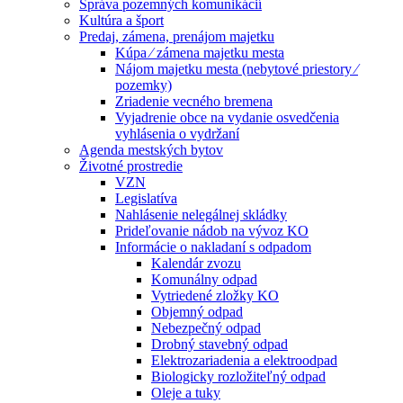
Správa pozemných komunikácií
Kultúra a šport
Predaj, zámena, prenájom majetku
Kúpa ⁄ zámena majetku mesta
Nájom majetku mesta (nebytové priestory ⁄
pozemky)
Zriadenie vecného bremena
Vyjadrenie obce na vydanie osvedčenia
vyhlásenia o vydržaní
Agenda mestských bytov
Životné prostredie
VZN
Legislatíva
Nahlásenie nelegálnej skládky
Prideľovanie nádob na vývoz KO
Informácie o nakladaní s odpadom
Kalendár zvozu
Komunálny odpad
Vytriedené zložky KO
Objemný odpad
Nebezpečný odpad
Drobný stavebný odpad
Elektrozariadenia a elektroodpad
Biologicky rozložiteľný odpad
Oleje a tuky