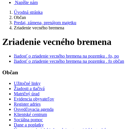
Napíšte nám
Úvodná stránka
Občan
Predaj, zámena, prenájom majetku
Zriadenie vecného bremena
Zriadenie vecného bremena
žiadosť o zriadenie vecného bremena na pozemku . fo, po
žiadosť o zriadenie vecného bremena na pozemku . fo občan
Občan
Užitočné linky
Žiadosti a tlačivá
Matričný úrad
Evidencia obyvateľov
Register adries
Osvedčovacia agenda
Klientské centrum
Sociálna pomoc
Dane a poplatky