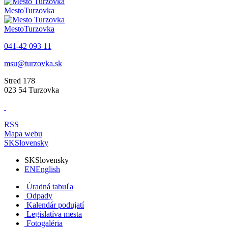
Mesto
Turzovka
Mesto
Turzovka
041-42 093 11
msu@turzovka.sk
Stred 178
023 54 Turzovka
RSS
Mapa webu
SK
Slovensky
SK
Slovensky
EN
English
Úradná tabuľa
Odpady
Kalendár podujatí
Legislatíva mesta
Fotogaléria