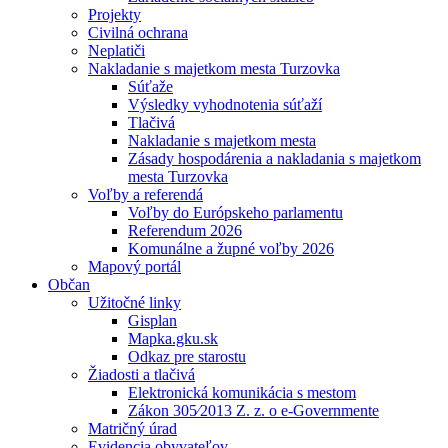
Projekty
Civilná ochrana
Neplatiči
Nakladanie s majetkom mesta Turzovka
Súťaže
Výsledky vyhodnotenia súťaží
Tlačivá
Nakladanie s majetkom mesta
Zásady hospodárenia a nakladania s majetkom
mesta Turzovka
Voľby a referendá
Voľby do Európskeho parlamentu
Referendum 2026
Komunálne a župné voľby 2026
Mapový portál
Občan
Užitočné linky
Gisplan
Mapka.gku.sk
Odkaz pre starostu
Žiadosti a tlačivá
Elektronická komunikácia s mestom
Zákon 305⁄2013 Z. z. o e-Governmente
Matričný úrad
Evidencia obyvateľov