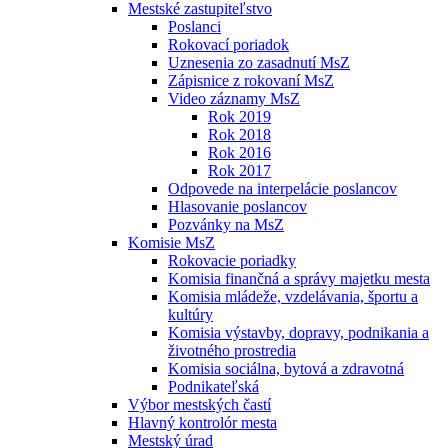
Mestské zastupiteľstvo
Poslanci
Rokovací poriadok
Uznesenia zo zasadnutí MsZ
Zápisnice z rokovaní MsZ
Video záznamy MsZ
Rok 2019
Rok 2018
Rok 2016
Rok 2017
Odpovede na interpelácie poslancov
Hlasovanie poslancov
Pozvánky na MsZ
Komisie MsZ
Rokovacie poriadky
Komisia finančná a správy majetku mesta
Komisia mládeže, vzdelávania, športu a
kultúry
Komisia výstavby, dopravy, podnikania a
životného prostredia
Komisia sociálna, bytová a zdravotná
Podnikateľská
Výbor mestských častí
Hlavný kontrolór mesta
Mestský úrad