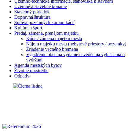
Územno-technické informácie, stanoviská k stavbám
Územné a stavebné konanie
Stavebný poriadok
Dopravná štruktúra
Správa pozemných komunikácií
Kultúra a šport
Predaj, zámena, prenájom majetku
Kúpa ⁄ zámena majetku mesta
Nájom majetku mesta (nebytové priestory ⁄ pozemky)
Zriadenie vecného bremena
Vyjadrenie obce na vydanie osvedčenia vyhlásenia o
vydržaní
Agenda mestských bytov
Životné prostredie
Odpady