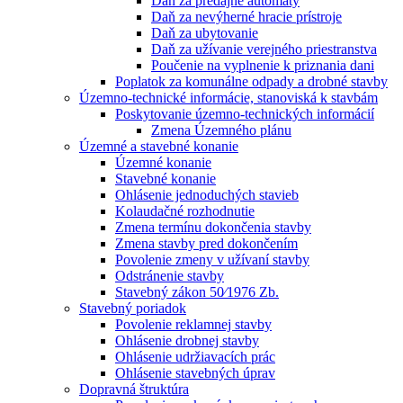
Daň za predajné automaty
Daň za nevýherné hracie prístroje
Daň za ubytovanie
Daň za užívanie verejného priestranstva
Poučenie na vyplnenie k priznania dani
Poplatok za komunálne odpady a drobné stavby
Územno-technické informácie, stanoviská k stavbám
Poskytovanie územno-technických informácií
Zmena Územného plánu
Územné a stavebné konanie
Územné konanie
Stavebné konanie
Ohlásenie jednoduchých stavieb
Kolaudačné rozhodnutie
Zmena termínu dokončenia stavby
Zmena stavby pred dokončením
Povolenie zmeny v užívaní stavby
Odstránenie stavby
Stavebný zákon 50⁄1976 Zb.
Stavebný poriadok
Povolenie reklamnej stavby
Ohlásenie drobnej stavby
Ohlásenie udržiavacích prác
Ohlásenie stavebných úprav
Dopravná štruktúra