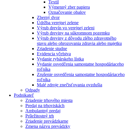
Textil
Výmenný zber papiera
Označovanie obalov
Zberný dvor
Údržba verejnej zelene
Výrub drevín vo verejnej zeleni
Výrub dreviny na súkromnom pozemku
Výrub dreviny z dôvodu zlého zdravotného
stavu alebo ohrozovania zdravia alebo majetku
Zriadenie studne
Evidencia včelstva
Vydanie rybárskeho lístka
Vydanie osvedčenia samostatne hospodáriaceho
roľníka
Zrušenie osvedčenia samostatne hospodáriaceho
roľníka
Malé zdroje znečisťovania ovzdušia
Odpady
Podnikateľ
Zriadenie trhového miesta
Predaj na trhoviskách
Ambulantný predaj
Príležitostný trh
Zriadenie prevádzkarne
Zmena názvu prevádzky