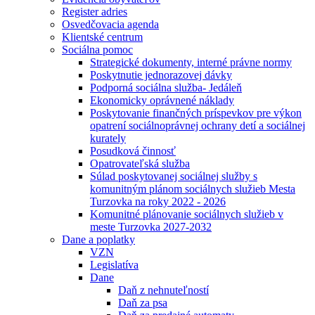
Register adries
Osvedčovacia agenda
Klientské centrum
Sociálna pomoc
Strategické dokumenty, interné právne normy
Poskytnutie jednorazovej dávky
Podporná sociálna služba- Jedáleň
Ekonomicky oprávnené náklady
Poskytovanie finančných príspevkov pre výkon
opatrení sociálnoprávnej ochrany detí a sociálnej
kurately
Posudková činnosť
Opatrovateľská služba
Súlad poskytovanej sociálnej služby s
komunitným plánom sociálnych služieb Mesta
Turzovka na roky 2022 - 2026
Komunitné plánovanie sociálnych služieb v
meste Turzovka 2027-2032
Dane a poplatky
VZN
Legislatíva
Dane
Daň z nehnuteľností
Daň za psa