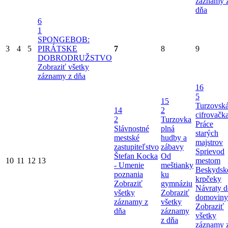
záznamy 
dňa
6
1
SPONGEBOB:
3
4
5
PIRÁTSKE
7
8
9
DOBRODRUŽSTVO
Zobraziť všetky
záznamy z dňa
16
5
15
Turzovsk
14
2
cifrovačk
2
Turzovka
Práce
Slávnostné
plná
starých
mestské
hudby a
majstrov
zastupiteľstvo
zábavy
Sprievod
Štefan Kocka
Od
10
11
12
13
mestom
- Umenie
meštianky
Beskydsk
poznania
ku
krpčeky
Zobraziť
gymnáziu
Návraty d
všetky
Zobraziť
domoviny
záznamy z
všetky
Zobraziť
dňa
záznamy
všetky
z dňa
záznamy 