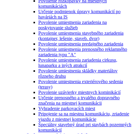
Povolenie rozkopávky na miestnych
komunikáciách
Určenie podmienok úpravy komunikácií po
haváriách na IS
Povolenie umiestnenia zariadenia na
poskytovanie služieb
Povolenie umiestnenia stavebného zariadenia
(kontajner, lešenie, staveb. dvor)
Povolenie umiestnenia predajného zariadenia
Povolenie umiestnenia prenosného reklamného
zariadenia typu "A"
Povolenie umiestnenia zariadenia cirkusu,
lunaparku a iných atrakcií
Povolenie umiestnenia skládky materiálov
rôzneho druhu
Povolenie umiestnenia exteriérového sedenia
(terasy)
Povolenie uzávierky miestnych kominikácií
Určenie prenosného a trvalého dopravného
značenia na miestnej komunikácii
Vyhradenie parkovacích miest
Pripojenie sa na miestnu komunikáciu, zriadenie
vjazdu z miestnej komunikácie
Špeciálny stavebný úrad pri stavbách pozemných
komunikácií