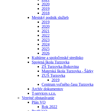
2020
2019
2018
Mestský podnik služieb
2019
2020
2021
2022
2023
2024
2025
2026
Kultúrne a spoločenské stredisko
Spojená škola Turzovka
ZŠ Turzovka-Bukovina
Materská škola Turzovka - Šárky
ZUŠ Turzovka
2019
Centrum voľného času Turzovka
Archív dokumentov
T-services s.r.o.
Verejné obstarávanie
Plán VO
Rok 2022