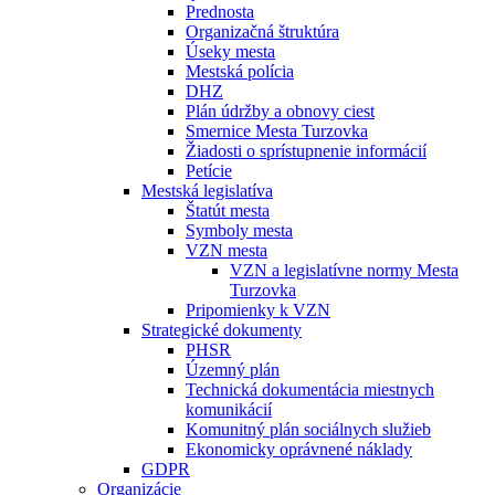
Prednosta
Organizačná štruktúra
Úseky mesta
Mestská polícia
DHZ
Plán údržby a obnovy ciest
Smernice Mesta Turzovka
Žiadosti o sprístupnenie informácií
Petície
Mestská legislatíva
Štatút mesta
Symboly mesta
VZN mesta
VZN a legislatívne normy Mesta
Turzovka
Pripomienky k VZN
Strategické dokumenty
PHSR
Územný plán
Technická dokumentácia miestnych
komunikácií
Komunitný plán sociálnych služieb
Ekonomicky oprávnené náklady
GDPR
Organizácie