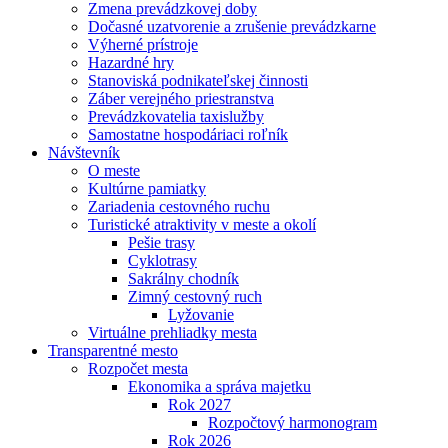
Zmena prevádzkovej doby
Dočasné uzatvorenie a zrušenie prevádzkarne
Výherné prístroje
Hazardné hry
Stanoviská podnikateľskej činnosti
Záber verejného priestranstva
Prevádzkovatelia taxislužby
Samostatne hospodáriaci roľník
Návštevník
O meste
Kultúrne pamiatky
Zariadenia cestovného ruchu
Turistické atraktivity v meste a okolí
Pešie trasy
Cyklotrasy
Sakrálny chodník
Zimný cestovný ruch
Lyžovanie
Virtuálne prehliadky mesta
Transparentné mesto
Rozpočet mesta
Ekonomika a správa majetku
Rok 2027
Rozpočtový harmonogram
Rok 2026