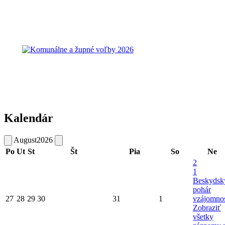
Kalendár
August
2026
Po
Ut
St
Št
Pia
So
Ne
2
1
Beskydsk
pohár
27
28
29
30
31
1
vzájomnos
Zobraziť
všetky