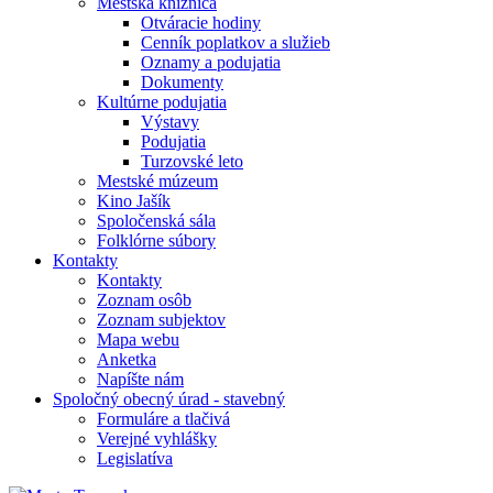
Mestská knižnica
Otváracie hodiny
Cenník poplatkov a služieb
Oznamy a podujatia
Dokumenty
Kultúrne podujatia
Výstavy
Podujatia
Turzovské leto
Mestské múzeum
Kino Jašík
Spoločenská sála
Folklórne súbory
Kontakty
Kontakty
Zoznam osôb
Zoznam subjektov
Mapa webu
Anketka
Napíšte nám
Spoločný obecný úrad - stavebný
Formuláre a tlačivá
Verejné vyhlášky
Legislatíva