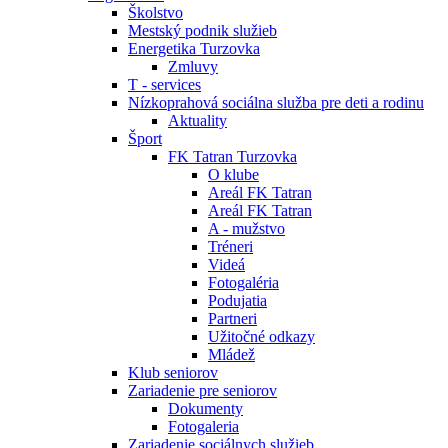
Školstvo
Mestský podnik služieb
Energetika Turzovka
Zmluvy
T - services
Nízkoprahová sociálna služba pre deti a rodinu
Aktuality
Šport
FK Tatran Turzovka
O klube
Areál FK Tatran
Areál FK Tatran
A - mužstvo
Tréneri
Videá
Fotogaléria
Podujatia
Partneri
Užitočné odkazy
Mládež
Klub seniorov
Zariadenie pre seniorov
Dokumenty
Fotogaleria
Zariadenie sociálnych služieb