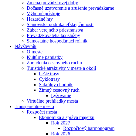
Zmena prevádzkovej doby
Dočasné uzatvorenie a zrušenie prevádzkarne
Výherné prístroje
Hazardné hry
Stanoviská podnikateľskej činnosti
Záber verejného priestranstva
Prevádzkovatelia taxislužby
Samostatne hospodáriaci roľník
Návštevník
O meste
Kultúrne pamiatky
Zariadenia cestovného ruchu
Turistické atraktivity v meste a okolí
Pešie trasy
Cyklotrasy
Sakrálny chodník
Zimný cestovný ruch
Lyžovanie
Virtuálne prehliadky mesta
Transparentné mesto
Rozpočet mesta
Ekonomika a správa majetku
Rok 2027
Rozpočtový harmonogram
Rok 2026