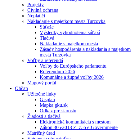
Projekty
Civilná ochrana
Neplatiči
Nakladanie s majetkom mesta Turzovka
Súťaže
Výsledky vyhodnotenia súťaží
Tlačivá
Nakladanie s majetkom mesta
Zásady hospodárenia a nakladania s majetkom
mesta Turzovka
Voľby a referendá
Voľby do Európskeho parlamentu
Referendum 2026
Komunálne a župné voľby 2026
Mapový portál
Občan
Užitočné linky
Gisplan
Mapka.gku.sk
Odkaz pre starostu
Žiadosti a tlačivá
Elektronická komunikácia s mestom
Zákon 305⁄2013 Z. z. o e-Governmente
Matričný úrad
Evidencia obyvateľov