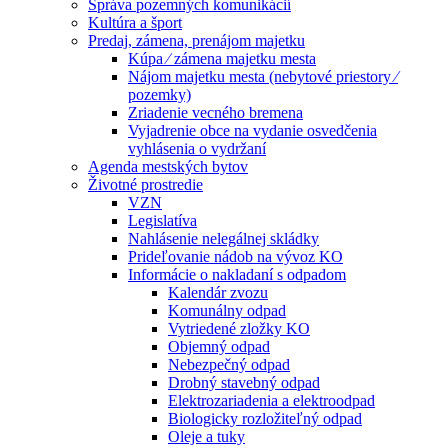
Správa pozemných komunikácií
Kultúra a šport
Predaj, zámena, prenájom majetku
Kúpa ⁄ zámena majetku mesta
Nájom majetku mesta (nebytové priestory ⁄
pozemky)
Zriadenie vecného bremena
Vyjadrenie obce na vydanie osvedčenia
vyhlásenia o vydržaní
Agenda mestských bytov
Životné prostredie
VZN
Legislatíva
Nahlásenie nelegálnej skládky
Prideľovanie nádob na vývoz KO
Informácie o nakladaní s odpadom
Kalendár zvozu
Komunálny odpad
Vytriedené zložky KO
Objemný odpad
Nebezpečný odpad
Drobný stavebný odpad
Elektrozariadenia a elektroodpad
Biologicky rozložiteľný odpad
Oleje a tuky