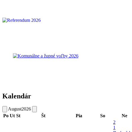
Kalendár
August
2026
Po
Ut
St
Št
Pia
So
Ne
2
1