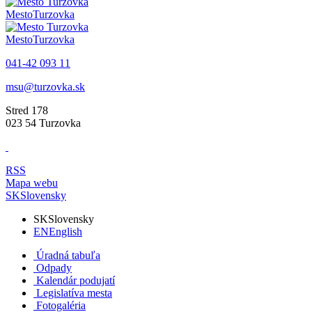
Mesto
Turzovka
Mesto
Turzovka
041-42 093 11
msu@turzovka.sk
Stred 178
023 54 Turzovka
RSS
Mapa webu
SK
Slovensky
SK
Slovensky
EN
English
Úradná tabuľa
Odpady
Kalendár podujatí
Legislatíva mesta
Fotogaléria