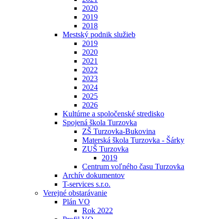
2020
2019
2018
Mestský podnik služieb
2019
2020
2021
2022
2023
2024
2025
2026
Kultúrne a spoločenské stredisko
Spojená škola Turzovka
ZŠ Turzovka-Bukovina
Materská škola Turzovka - Šárky
ZUŠ Turzovka
2019
Centrum voľného času Turzovka
Archív dokumentov
T-services s.r.o.
Verejné obstarávanie
Plán VO
Rok 2022