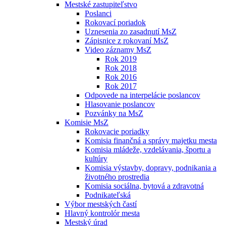
Mestské zastupiteľstvo
Poslanci
Rokovací poriadok
Uznesenia zo zasadnutí MsZ
Zápisnice z rokovaní MsZ
Video záznamy MsZ
Rok 2019
Rok 2018
Rok 2016
Rok 2017
Odpovede na interpelácie poslancov
Hlasovanie poslancov
Pozvánky na MsZ
Komisie MsZ
Rokovacie poriadky
Komisia finančná a správy majetku mesta
Komisia mládeže, vzdelávania, športu a
kultúry
Komisia výstavby, dopravy, podnikania a
životného prostredia
Komisia sociálna, bytová a zdravotná
Podnikateľská
Výbor mestských častí
Hlavný kontrolór mesta
Mestský úrad