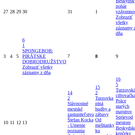
Beskydsk
pohár
27
28
29
30
31
1
vzájomnos
Zobraziť
všetky
záznamy 
dňa
6
1
SPONGEBOB:
3
4
5
PIRÁTSKE
7
8
9
DOBRODRUŽSTVO
Zobraziť všetky
záznamy z dňa
16
5
15
Turzovsk
14
2
cifrovačk
2
Turzovka
Práce
Slávnostné
plná
starých
mestské
hudby a
majstrov
zastupiteľstvo
zábavy
Sprievod
Štefan Kocka
Od
10
11
12
13
mestom
- Umenie
meštianky
Beskydsk
poznania
ku
krpčeky