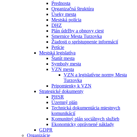
Prednosta
Organizačná štruktúra
Úseky mesta
Mestská polícia
DHZ
Plán údržby a obnovy ciest
Smernice Mesta Turzovka
Žiadosti o sprístupnenie informácií
Petície
Mestská legislatíva
Štatút mesta
Symboly mesta
VZN mesta
VZN a legislatívne normy Mesta
Turzovka
Pripomienky k VZN
Strategické dokumenty
PHSR
Územný plán
Technická dokumentácia miestnych
komunikácií
Komunitný plán sociálnych služieb
Ekonomicky oprávnené náklady
GDPR
Organizácie