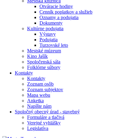
Mestská knižnica
Otváracie hodiny
Cenník poplatkov a služieb
Oznamy a podujatia
Dokumenty
Kultúrne podujatia
Výstavy
Podujatia
Turzovské leto
Mestské múzeum
Kino Jašík
Spoločenská sála
Folklórne súbory
Kontakty
Kontakty
Zoznam osôb
Zoznam subjektov
Mapa webu
Anketka
Napíšte nám
Spoločný obecný úrad - stavebný
Formuláre a tlačivá
Verejné vyhlášky
Legislatíva