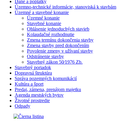
Dane a poplatky
Územno-technické informácie, stanoviská k stavbám
Územné a stavebné konanie
Územné konanie
Stavebné konanie
Ohlásenie jednoduchých stavieb
Kolaudačné rozhodnutie
Zmena termínu dokončenia stavby
Zmena stavby pred dokončením
Povolenie zmeny v užívaní stavby
Odstránenie stavby
Stavebný zákon 50⁄1976 Zb.
Stavebný poriadok
Dopravná štruktúra
Správa pozemných komunikácií
Kultúra a šport
Predaj, zámena, prenájom majetku
Agenda mestských bytov
Životné prostredie
Odpady