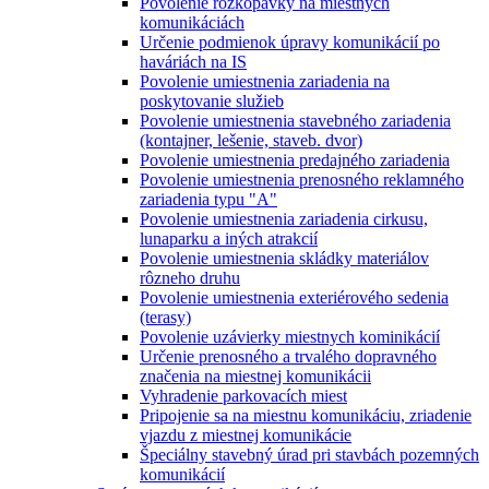
Povolenie rozkopávky na miestnych
komunikáciách
Určenie podmienok úpravy komunikácií po
haváriách na IS
Povolenie umiestnenia zariadenia na
poskytovanie služieb
Povolenie umiestnenia stavebného zariadenia
(kontajner, lešenie, staveb. dvor)
Povolenie umiestnenia predajného zariadenia
Povolenie umiestnenia prenosného reklamného
zariadenia typu "A"
Povolenie umiestnenia zariadenia cirkusu,
lunaparku a iných atrakcií
Povolenie umiestnenia skládky materiálov
rôzneho druhu
Povolenie umiestnenia exteriérového sedenia
(terasy)
Povolenie uzávierky miestnych kominikácií
Určenie prenosného a trvalého dopravného
značenia na miestnej komunikácii
Vyhradenie parkovacích miest
Pripojenie sa na miestnu komunikáciu, zriadenie
vjazdu z miestnej komunikácie
Špeciálny stavebný úrad pri stavbách pozemných
komunikácií