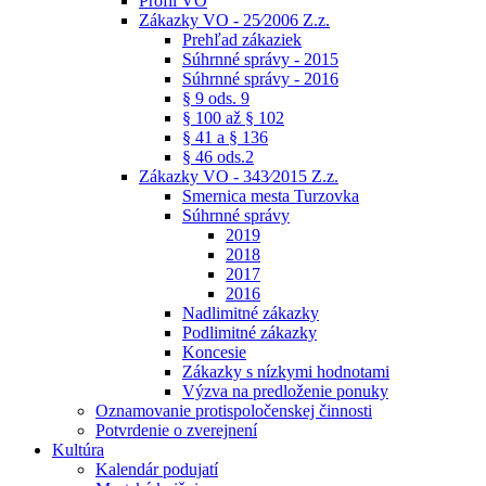
Profil VO
Zákazky VO - 25⁄2006 Z.z.
Prehľad zákaziek
Súhrnné správy - 2015
Súhrnné správy - 2016
§ 9 ods. 9
§ 100 až § 102
§ 41 a § 136
§ 46 ods.2
Zákazky VO - 343⁄2015 Z.z.
Smernica mesta Turzovka
Súhrnné správy
2019
2018
2017
2016
Nadlimitné zákazky
Podlimitné zákazky
Koncesie
Zákazky s nízkymi hodnotami
Výzva na predloženie ponuky
Oznamovanie protispoločenskej činnosti
Potvrdenie o zverejnení
Kultúra
Kalendár podujatí