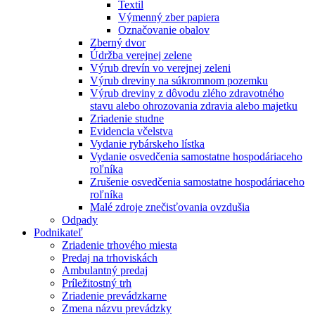
Textil
Výmenný zber papiera
Označovanie obalov
Zberný dvor
Údržba verejnej zelene
Výrub drevín vo verejnej zeleni
Výrub dreviny na súkromnom pozemku
Výrub dreviny z dôvodu zlého zdravotného
stavu alebo ohrozovania zdravia alebo majetku
Zriadenie studne
Evidencia včelstva
Vydanie rybárskeho lístka
Vydanie osvedčenia samostatne hospodáriaceho
roľníka
Zrušenie osvedčenia samostatne hospodáriaceho
roľníka
Malé zdroje znečisťovania ovzdušia
Odpady
Podnikateľ
Zriadenie trhového miesta
Predaj na trhoviskách
Ambulantný predaj
Príležitostný trh
Zriadenie prevádzkarne
Zmena názvu prevádzky