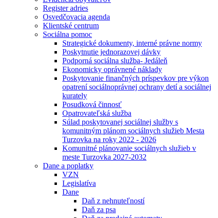
Register adries
Osvedčovacia agenda
Klientské centrum
Sociálna pomoc
Strategické dokumenty, interné právne normy
Poskytnutie jednorazovej dávky
Podporná sociálna služba- Jedáleň
Ekonomicky oprávnené náklady
Poskytovanie finančných príspevkov pre výkon
opatrení sociálnoprávnej ochrany detí a sociálnej
kurately
Posudková činnosť
Opatrovateľská služba
Súlad poskytovanej sociálnej služby s
komunitným plánom sociálnych služieb Mesta
Turzovka na roky 2022 - 2026
Komunitné plánovanie sociálnych služieb v
meste Turzovka 2027-2032
Dane a poplatky
VZN
Legislatíva
Dane
Daň z nehnuteľností
Daň za psa