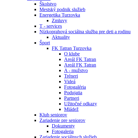
Školstvo
Mestský podnik služieb
Energetika Turzovka
Zmluvy
T - services
Nízkoprahová sociálna služba pre deti a rodinu
Aktuality
Šport
FK Tatran Turzovka
O klube
Areál FK Tatran
Areál FK Tatran
A - mužstvo
Tréneri
Videá
Fotogaléria
Podujatia
Partneri
Užitočné odkazy
Mládež
Klub seniorov
Zariadenie pre seniorov
Dokumenty
Fotogaleria
Zariadenie sociálnych služieb