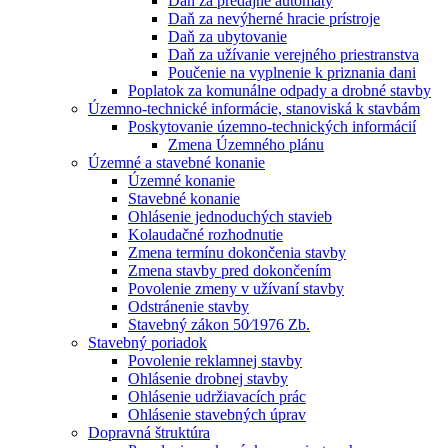
Daň za predajné automaty
Daň za nevýherné hracie prístroje
Daň za ubytovanie
Daň za užívanie verejného priestranstva
Poučenie na vyplnenie k priznania dani
Poplatok za komunálne odpady a drobné stavby
Územno-technické informácie, stanoviská k stavbám
Poskytovanie územno-technických informácií
Zmena Územného plánu
Územné a stavebné konanie
Územné konanie
Stavebné konanie
Ohlásenie jednoduchých stavieb
Kolaudačné rozhodnutie
Zmena termínu dokončenia stavby
Zmena stavby pred dokončením
Povolenie zmeny v užívaní stavby
Odstránenie stavby
Stavebný zákon 50⁄1976 Zb.
Stavebný poriadok
Povolenie reklamnej stavby
Ohlásenie drobnej stavby
Ohlásenie udržiavacích prác
Ohlásenie stavebných úprav
Dopravná štruktúra