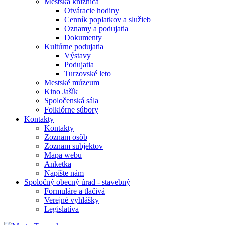
Mestská knižnica
Otváracie hodiny
Cenník poplatkov a služieb
Oznamy a podujatia
Dokumenty
Kultúrne podujatia
Výstavy
Podujatia
Turzovské leto
Mestské múzeum
Kino Jašík
Spoločenská sála
Folklórne súbory
Kontakty
Kontakty
Zoznam osôb
Zoznam subjektov
Mapa webu
Anketka
Napíšte nám
Spoločný obecný úrad - stavebný
Formuláre a tlačivá
Verejné vyhlášky
Legislatíva