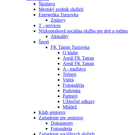
Školstvo
Mestský podnik služieb
Energetika Turzovka
Zmluvy
T - services
Nízkoprahová sociálna služba pre deti a rodinu
Aktuality
Šport
FK Tatran Turzovka
O klube
Areál FK Tatran
Areál FK Tatran
A - mužstvo
Tréneri
Videá
Fotogaléria
Podujatia
Partneri
Užitočné odkazy
Mládež
Klub seniorov
Zariadenie pre seniorov
Dokumenty
Fotogaleria
Zariadenie sociálnych služieb