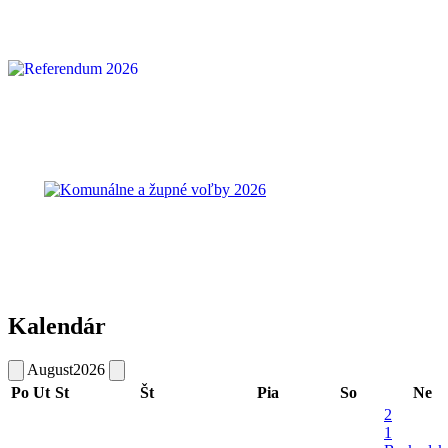
Kalendár
August
2026
Po
Ut
St
Št
Pia
So
Ne
2
1