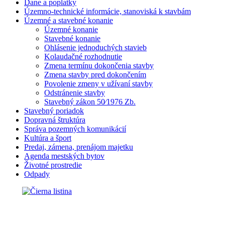
Dane a poplatky
Územno-technické informácie, stanoviská k stavbám
Územné a stavebné konanie
Územné konanie
Stavebné konanie
Ohlásenie jednoduchých stavieb
Kolaudačné rozhodnutie
Zmena termínu dokončenia stavby
Zmena stavby pred dokončením
Povolenie zmeny v užívaní stavby
Odstránenie stavby
Stavebný zákon 50⁄1976 Zb.
Stavebný poriadok
Dopravná štruktúra
Správa pozemných komunikácií
Kultúra a šport
Predaj, zámena, prenájom majetku
Agenda mestských bytov
Životné prostredie
Odpady