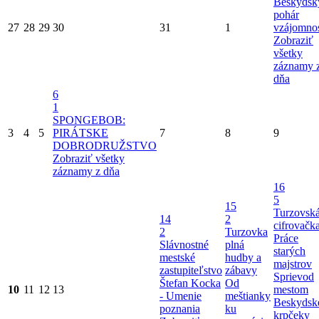
Beskydsk
pohár
27
28
29
30
31
1
vzájomnos
Zobraziť
všetky
záznamy 
dňa
6
1
SPONGEBOB:
3
4
5
PIRÁTSKE
7
8
9
DOBRODRUŽSTVO
Zobraziť všetky
záznamy z dňa
16
5
15
Turzovsk
14
2
cifrovačk
2
Turzovka
Práce
Slávnostné
plná
starých
mestské
hudby a
majstrov
zastupiteľstvo
zábavy
Sprievod
Štefan Kocka
Od
10
11
12
13
mestom
- Umenie
meštianky
Beskydsk
poznania
ku
krpčeky