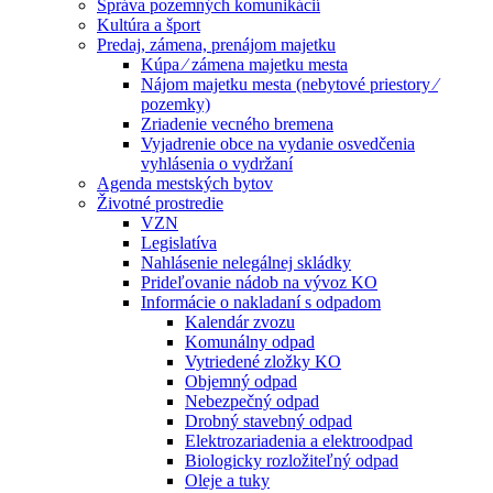
Správa pozemných komunikácií
Kultúra a šport
Predaj, zámena, prenájom majetku
Kúpa ⁄ zámena majetku mesta
Nájom majetku mesta (nebytové priestory ⁄
pozemky)
Zriadenie vecného bremena
Vyjadrenie obce na vydanie osvedčenia
vyhlásenia o vydržaní
Agenda mestských bytov
Životné prostredie
VZN
Legislatíva
Nahlásenie nelegálnej skládky
Prideľovanie nádob na vývoz KO
Informácie o nakladaní s odpadom
Kalendár zvozu
Komunálny odpad
Vytriedené zložky KO
Objemný odpad
Nebezpečný odpad
Drobný stavebný odpad
Elektrozariadenia a elektroodpad
Biologicky rozložiteľný odpad
Oleje a tuky