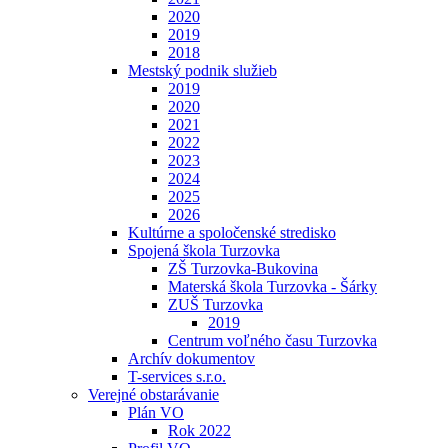
2020
2019
2018
Mestský podnik služieb
2019
2020
2021
2022
2023
2024
2025
2026
Kultúrne a spoločenské stredisko
Spojená škola Turzovka
ZŠ Turzovka-Bukovina
Materská škola Turzovka - Šárky
ZUŠ Turzovka
2019
Centrum voľného času Turzovka
Archív dokumentov
T-services s.r.o.
Verejné obstarávanie
Plán VO
Rok 2022