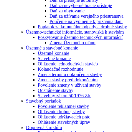
Daň za predajné automaty
Daň za nevýherné hracie prístroje
Daň za ubytovanie
Daň za užívanie verejného priestranstva
Poučenie na vyplnenie k priznania dani
Poplatok za komunálne odpady a drobné stavby
Územno-technické informácie, stanoviská k stavbám
Poskytovanie územno-technických informácií
Zmena Územného plánu
Územné a stavebné konanie
Územné konanie
Stavebné konanie
Ohlásenie jednoduchých stavieb
Kolaudačné rozhodnutie
Zmena termínu dokončenia stavby
Zmena stavby pred dokončením
Povolenie zmeny v užívaní stavby
Odstránenie stavby
Stavebný zákon 50⁄1976 Zb.
Stavebný poriadok
Povolenie reklamnej stavby
Ohlásenie drobnej stavby
Ohlásenie udržiavacích prác
Ohlásenie stavebných úprav
Dopravná štruktúra