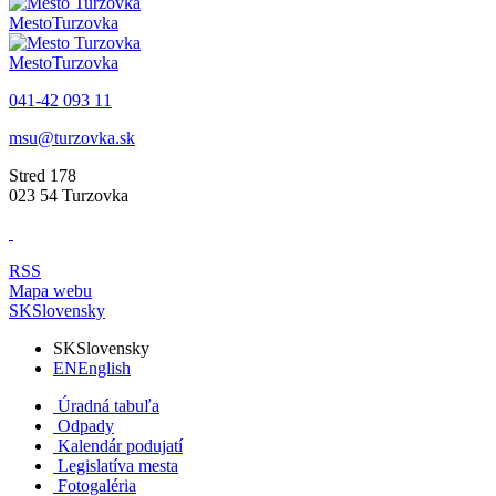
Mesto
Turzovka
Mesto
Turzovka
041-42 093 11
msu@turzovka.sk
Stred 178
023 54 Turzovka
RSS
Mapa webu
SK
Slovensky
SK
Slovensky
EN
English
Úradná tabuľa
Odpady
Kalendár podujatí
Legislatíva mesta
Fotogaléria