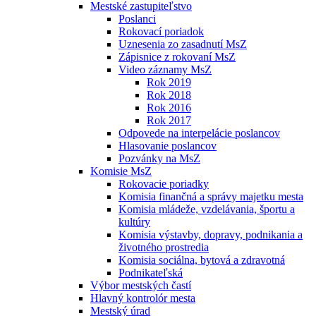
Mestské zastupiteľstvo
Poslanci
Rokovací poriadok
Uznesenia zo zasadnutí MsZ
Zápisnice z rokovaní MsZ
Video záznamy MsZ
Rok 2019
Rok 2018
Rok 2016
Rok 2017
Odpovede na interpelácie poslancov
Hlasovanie poslancov
Pozvánky na MsZ
Komisie MsZ
Rokovacie poriadky
Komisia finančná a správy majetku mesta
Komisia mládeže, vzdelávania, športu a
kultúry
Komisia výstavby, dopravy, podnikania a
životného prostredia
Komisia sociálna, bytová a zdravotná
Podnikateľská
Výbor mestských častí
Hlavný kontrolór mesta
Mestský úrad