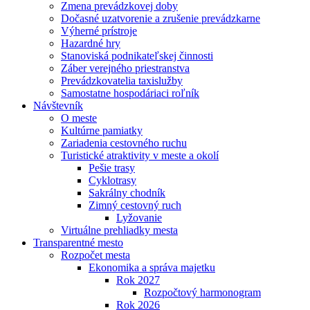
Zmena prevádzkovej doby
Dočasné uzatvorenie a zrušenie prevádzkarne
Výherné prístroje
Hazardné hry
Stanoviská podnikateľskej činnosti
Záber verejného priestranstva
Prevádzkovatelia taxislužby
Samostatne hospodáriaci roľník
Návštevník
O meste
Kultúrne pamiatky
Zariadenia cestovného ruchu
Turistické atraktivity v meste a okolí
Pešie trasy
Cyklotrasy
Sakrálny chodník
Zimný cestovný ruch
Lyžovanie
Virtuálne prehliadky mesta
Transparentné mesto
Rozpočet mesta
Ekonomika a správa majetku
Rok 2027
Rozpočtový harmonogram
Rok 2026