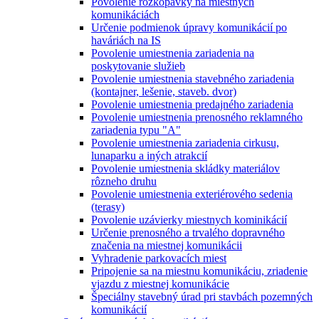
Povolenie rozkopávky na miestnych
komunikáciách
Určenie podmienok úpravy komunikácií po
haváriách na IS
Povolenie umiestnenia zariadenia na
poskytovanie služieb
Povolenie umiestnenia stavebného zariadenia
(kontajner, lešenie, staveb. dvor)
Povolenie umiestnenia predajného zariadenia
Povolenie umiestnenia prenosného reklamného
zariadenia typu "A"
Povolenie umiestnenia zariadenia cirkusu,
lunaparku a iných atrakcií
Povolenie umiestnenia skládky materiálov
rôzneho druhu
Povolenie umiestnenia exteriérového sedenia
(terasy)
Povolenie uzávierky miestnych kominikácií
Určenie prenosného a trvalého dopravného
značenia na miestnej komunikácii
Vyhradenie parkovacích miest
Pripojenie sa na miestnu komunikáciu, zriadenie
vjazdu z miestnej komunikácie
Špeciálny stavebný úrad pri stavbách pozemných
komunikácií