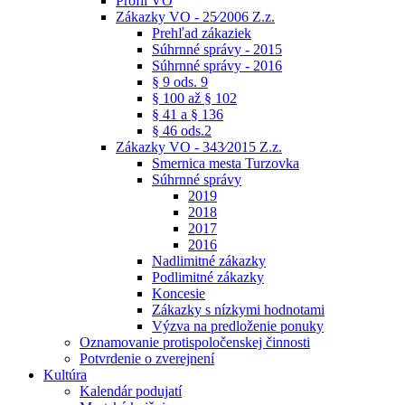
Profil VO
Zákazky VO - 25⁄2006 Z.z.
Prehľad zákaziek
Súhrnné správy - 2015
Súhrnné správy - 2016
§ 9 ods. 9
§ 100 až § 102
§ 41 a § 136
§ 46 ods.2
Zákazky VO - 343⁄2015 Z.z.
Smernica mesta Turzovka
Súhrnné správy
2019
2018
2017
2016
Nadlimitné zákazky
Podlimitné zákazky
Koncesie
Zákazky s nízkymi hodnotami
Výzva na predloženie ponuky
Oznamovanie protispoločenskej činnosti
Potvrdenie o zverejnení
Kultúra
Kalendár podujatí