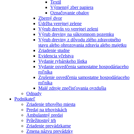
Textil
Výmenný zber papiera
Označovanie obalov
Zberný dvor
Údržba verejnej zelene
Výrub drevín vo verejnej zeleni
Výrub dreviny na súkromnom pozemku
Výrub dreviny z dôvodu zlého zdravotného
stavu alebo ohrozovania zdravia alebo majetku
Zriadenie studne
Evidencia včelstva
Vydanie rybárskeho lístka
Vydanie osvedčenia samostatne hospodáriaceho
roľníka
Zrušenie osvedčenia samostatne hospodáriaceho
roľníka
Malé zdroje znečisťovania ovzdušia
Odpady
Podnikateľ
Zriadenie trhového miesta
Predaj na trhoviskách
Ambulantný predaj
Príležitostný trh
Zriadenie prevádzkarne
Zmena názvu prevádzky