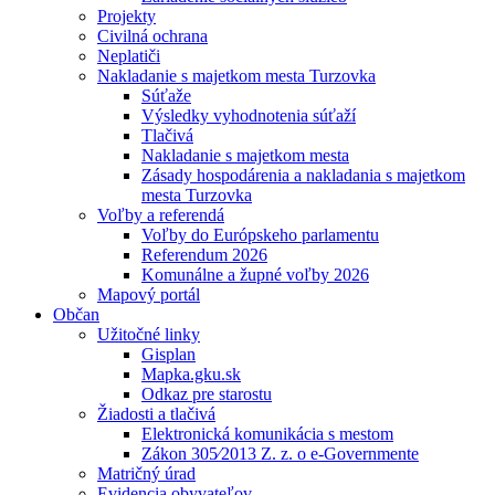
Projekty
Civilná ochrana
Neplatiči
Nakladanie s majetkom mesta Turzovka
Súťaže
Výsledky vyhodnotenia súťaží
Tlačivá
Nakladanie s majetkom mesta
Zásady hospodárenia a nakladania s majetkom
mesta Turzovka
Voľby a referendá
Voľby do Európskeho parlamentu
Referendum 2026
Komunálne a župné voľby 2026
Mapový portál
Občan
Užitočné linky
Gisplan
Mapka.gku.sk
Odkaz pre starostu
Žiadosti a tlačivá
Elektronická komunikácia s mestom
Zákon 305⁄2013 Z. z. o e-Governmente
Matričný úrad
Evidencia obyvateľov