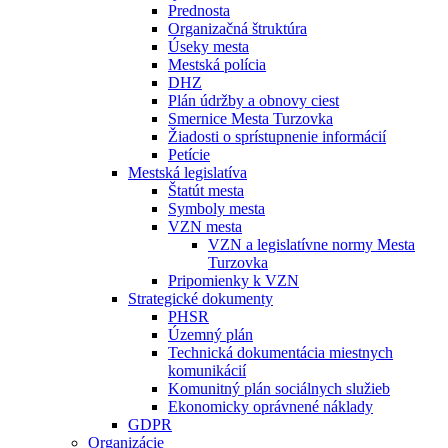
Prednosta
Organizačná štruktúra
Úseky mesta
Mestská polícia
DHZ
Plán údržby a obnovy ciest
Smernice Mesta Turzovka
Žiadosti o sprístupnenie informácií
Petície
Mestská legislatíva
Štatút mesta
Symboly mesta
VZN mesta
VZN a legislatívne normy Mesta
Turzovka
Pripomienky k VZN
Strategické dokumenty
PHSR
Územný plán
Technická dokumentácia miestnych
komunikácií
Komunitný plán sociálnych služieb
Ekonomicky oprávnené náklady
GDPR
Organizácie