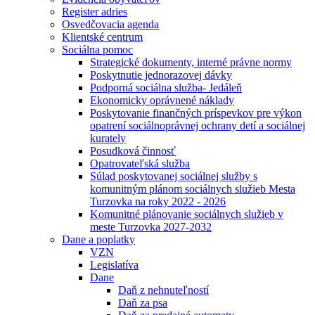
Register adries
Osvedčovacia agenda
Klientské centrum
Sociálna pomoc
Strategické dokumenty, interné právne normy
Poskytnutie jednorazovej dávky
Podporná sociálna služba- Jedáleň
Ekonomicky oprávnené náklady
Poskytovanie finančných príspevkov pre výkon
opatrení sociálnoprávnej ochrany detí a sociálnej
kurately
Posudková činnosť
Opatrovateľská služba
Súlad poskytovanej sociálnej služby s
komunitným plánom sociálnych služieb Mesta
Turzovka na roky 2022 - 2026
Komunitné plánovanie sociálnych služieb v
meste Turzovka 2027-2032
Dane a poplatky
VZN
Legislatíva
Dane
Daň z nehnuteľností
Daň za psa