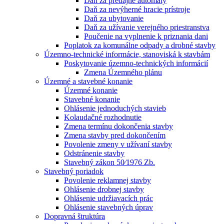
Daň za predajné automaty
Daň za nevýherné hracie prístroje
Daň za ubytovanie
Daň za užívanie verejného priestranstva
Poučenie na vyplnenie k priznania dani
Poplatok za komunálne odpady a drobné stavby
Územno-technické informácie, stanoviská k stavbám
Poskytovanie územno-technických informácií
Zmena Územného plánu
Územné a stavebné konanie
Územné konanie
Stavebné konanie
Ohlásenie jednoduchých stavieb
Kolaudačné rozhodnutie
Zmena termínu dokončenia stavby
Zmena stavby pred dokončením
Povolenie zmeny v užívaní stavby
Odstránenie stavby
Stavebný zákon 50⁄1976 Zb.
Stavebný poriadok
Povolenie reklamnej stavby
Ohlásenie drobnej stavby
Ohlásenie udržiavacích prác
Ohlásenie stavebných úprav
Dopravná štruktúra