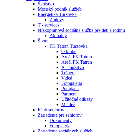
Školstvo
Mestský podnik služieb
Energetika Turzovka
Zmluvy
T - services
Nízkoprahová sociálna služba pre deti a rodinu
Aktuality
Šport
FK Tatran Turzovka
O klube
Areál FK Tatran
Areál FK Tatran
A - mužstvo
Tréneri
Videá
Fotogaléria
Podujatia
Partneri
Užitočné odkazy
Mládež
Klub seniorov
Zariadenie pre seniorov
Dokumenty
Fotogaleria
Zariadenie sociálnych služieb