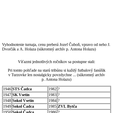
Vyhodnotenie turnaja, cenu preberá Jozef Čuboň, vpravo od neho J.
Dvorčák a A. Holaza (súkromný archív p. Antona Holazu)
Víťazmi jednotlivých ročníkov sa postupne stali:
Pri tomto pohľade na starú tribúnu si každý futbalový fanúšik
v Turzovke len nostalgicky povzdychne ... (súkromný archív
p. Antona Holazu)
1946
STS Čadca
1982
?
1947
SK Vsetín
1983
?
1948
Sokol Vsetín
1984
?
1949
Sokol Čadca
1985
ZVL Bytča
1950
Sokol Čadca
1986
?