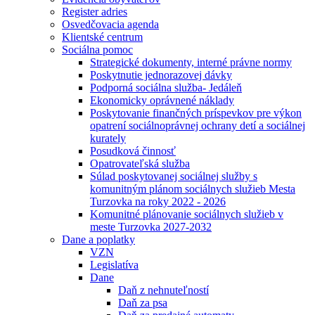
Register adries
Osvedčovacia agenda
Klientské centrum
Sociálna pomoc
Strategické dokumenty, interné právne normy
Poskytnutie jednorazovej dávky
Podporná sociálna služba- Jedáleň
Ekonomicky oprávnené náklady
Poskytovanie finančných príspevkov pre výkon
opatrení sociálnoprávnej ochrany detí a sociálnej
kurately
Posudková činnosť
Opatrovateľská služba
Súlad poskytovanej sociálnej služby s
komunitným plánom sociálnych služieb Mesta
Turzovka na roky 2022 - 2026
Komunitné plánovanie sociálnych služieb v
meste Turzovka 2027-2032
Dane a poplatky
VZN
Legislatíva
Dane
Daň z nehnuteľností
Daň za psa