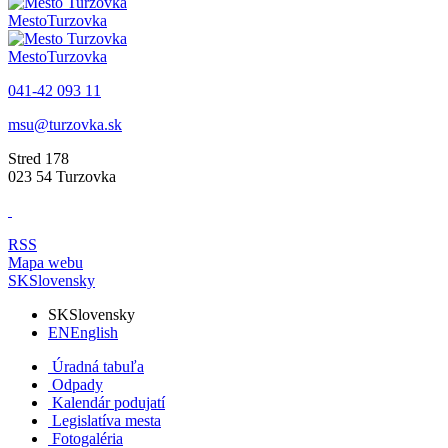
Mesto
Turzovka
Mesto
Turzovka
041-42 093 11
msu@turzovka.sk
Stred 178
023 54 Turzovka
RSS
Mapa webu
SK
Slovensky
SK
Slovensky
EN
English
Úradná tabuľa
Odpady
Kalendár podujatí
Legislatíva mesta
Fotogaléria