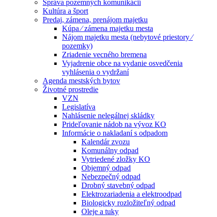
Správa pozemných komunikácií
Kultúra a šport
Predaj, zámena, prenájom majetku
Kúpa ⁄ zámena majetku mesta
Nájom majetku mesta (nebytové priestory ⁄
pozemky)
Zriadenie vecného bremena
Vyjadrenie obce na vydanie osvedčenia
vyhlásenia o vydržaní
Agenda mestských bytov
Životné prostredie
VZN
Legislatíva
Nahlásenie nelegálnej skládky
Prideľovanie nádob na vývoz KO
Informácie o nakladaní s odpadom
Kalendár zvozu
Komunálny odpad
Vytriedené zložky KO
Objemný odpad
Nebezpečný odpad
Drobný stavebný odpad
Elektrozariadenia a elektroodpad
Biologicky rozložiteľný odpad
Oleje a tuky