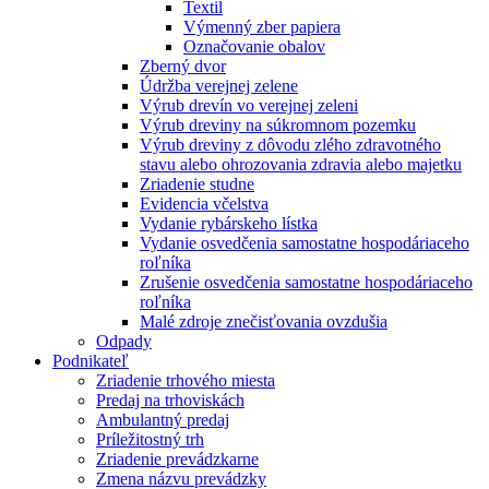
Textil
Výmenný zber papiera
Označovanie obalov
Zberný dvor
Údržba verejnej zelene
Výrub drevín vo verejnej zeleni
Výrub dreviny na súkromnom pozemku
Výrub dreviny z dôvodu zlého zdravotného
stavu alebo ohrozovania zdravia alebo majetku
Zriadenie studne
Evidencia včelstva
Vydanie rybárskeho lístka
Vydanie osvedčenia samostatne hospodáriaceho
roľníka
Zrušenie osvedčenia samostatne hospodáriaceho
roľníka
Malé zdroje znečisťovania ovzdušia
Odpady
Podnikateľ
Zriadenie trhového miesta
Predaj na trhoviskách
Ambulantný predaj
Príležitostný trh
Zriadenie prevádzkarne
Zmena názvu prevádzky