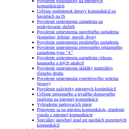
Povolenie rozkopávky na miestnych
komunikáciách
Určenie podmienok úpravy komunikácií po
haváriách na IS
Povolenie umiestnenia zariadenia na
poskytovanie služieb
Povolenie umiestnenia stavebného zariadenia
(kontajner, lešenie, staveb. dvor)
Povolenie umiestnenia predajného zariadenia
Povolenie umiestnenia prenosného reklamného
zariadenia typu "A"
Povolenie umiestnenia zariadenia cirkusu,
lunaparku a iných atrakcií
Povolenie umiestnenia skládky materiálov
rôzneho druhu
Povolenie umiestnenia exteriérového sedenia
(terasy)
Povolenie uzávierky miestnych kominikácií
Určenie prenosného a trvalého dopravného
značenia na miestnej komunikácii
Vyhradenie parkovacích miest
Pripojenie sa na miestnu komunikáciu, zriadenie
vjazdu z miestnej komunikácie
Špeciálny stavebný úrad pri stavbách pozemných
komunikácií