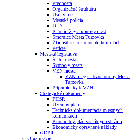
Prednosta
Organizačná štruktúra
Úseky mesta
Mestská polícia
DHZ
Plán údržby a obnovy ciest
Smernice Mesta Turzovka
Žiadosti o sprístupnenie informácií
Petície
Mestská legislatíva
Štatút mesta
Symboly mesta
VZN mesta
VZN a legislatívne normy Mesta
Turzovka
Pripomienky k VZN
Strategické dokumenty
PHSR
Územný plán
Technická dokumentácia miestnych
komunikácií
Komunitný plán sociálnych služieb
Ekonomicky oprávnené náklady
GDPR
Organizácie