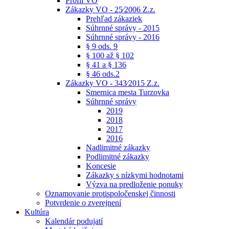
Profil VO
Zákazky VO - 25⁄2006 Z.z.
Prehľad zákaziek
Súhrnné správy - 2015
Súhrnné správy - 2016
§ 9 ods. 9
§ 100 až § 102
§ 41 a § 136
§ 46 ods.2
Zákazky VO - 343⁄2015 Z.z.
Smernica mesta Turzovka
Súhrnné správy
2019
2018
2017
2016
Nadlimitné zákazky
Podlimitné zákazky
Koncesie
Zákazky s nízkymi hodnotami
Výzva na predloženie ponuky
Oznamovanie protispoločenskej činnosti
Potvrdenie o zverejnení
Kultúra
Kalendár podujatí