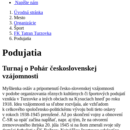
Napíšte nám
Úvodná stránka
Mesto
Organizácie
Šport
FK Tatran Turzovka
Podujatia
Podujatia
Turnaj o Pohár československej
vzájomnosti
Myšlienka osláv a pripomenutí česko-slovenskej vzájomnosti
v podobe organizovania rôznych kultúrnych či športových podujatí
vznikla v Turzovke a iných obciach na Kysuciach hneď po roku
1918. Idea vzájomnosti sa sľubne rozvíjala, ale vzhľadom
k celkového spoločensko-politickému vývoju boli tieto oslavy
v rokoch 1938-1945 prerušené. Až po skončení vojny a obnovení
Č-SR sa opäť začína napĺňať, napr. aj tým, že na otvorení
zrenovovaného ihriska 20. júla 1945 si na ňom zmerali svoje sily