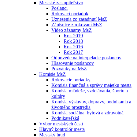
Mestské zastupiteľstvo
Poslanci
Rokovací poriadok
Uznesenia zo zasadnutí MsZ
Zápisnice z rokovaní MsZ
Video záznamy MsZ
Rok 2019
Rok 2018
Rok 2016
Rok 2017
Odpovede na interpelácie poslancov
Hlasovanie poslancov
Pozvánky na MsZ
Komisie MsZ
Rokovacie poriadky
Komisia finančná a správy majetku mesta
Komisia mládeže, vzdelávania, športu a
kultúry
Komisia výstavby, dopravy, podnikania a
životného prostredia
Komisia sociálna, bytová a zdravotná
Podnikateľská
Výbor mestských častí
Hlavný kontrolór mesta
Mestský úrad