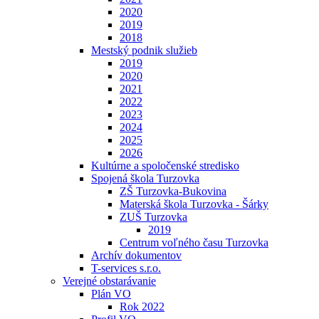
2020
2019
2018
Mestský podnik služieb
2019
2020
2021
2022
2023
2024
2025
2026
Kultúrne a spoločenské stredisko
Spojená škola Turzovka
ZŠ Turzovka-Bukovina
Materská škola Turzovka - Šárky
ZUŠ Turzovka
2019
Centrum voľného času Turzovka
Archív dokumentov
T-services s.r.o.
Verejné obstarávanie
Plán VO
Rok 2022