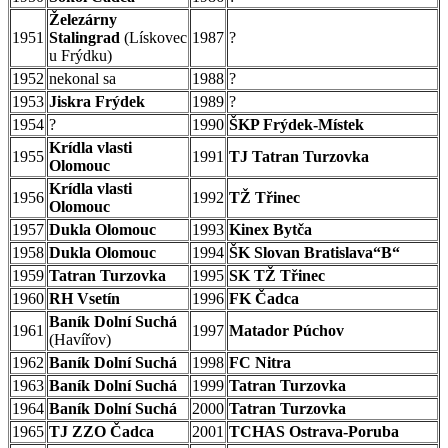
Železárny
1951
Stalingrad
(Lískovec
1987
?
u Frýdku)
1952
nekonal sa
1988
?
1953
Jiskra Frýdek
1989
?
1954
?
1990
ŠKP Frýdek-Místek
Krídla vlasti
1955
1991
TJ Tatran Turzovka
Olomouc
Krídla vlasti
1956
1992
TŽ Třinec
Olomouc
1957
Dukla Olomouc
1993
Kinex Bytča
1958
Dukla Olomouc
1994
ŠK Slovan Bratislava“B“
1959
Tatran Turzovka
1995
SK TŽ Třinec
1960
RH Vsetín
1996
FK Čadca
Baník Dolní Suchá
1961
1997
Matador Púchov
(Havířov)
1962
Baník Dolní Suchá
1998
FC Nitra
1963
Baník Dolní Suchá
1999
Tatran Turzovka
1964
Baník Dolní Suchá
2000
Tatran Turzovka
1965
TJ ZZO Čadca
2001
TCHAS Ostrava-Poruba