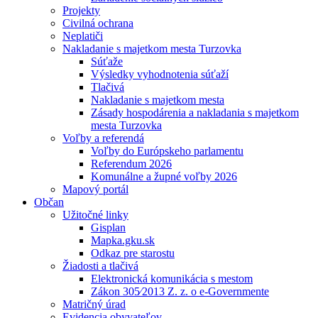
Projekty
Civilná ochrana
Neplatiči
Nakladanie s majetkom mesta Turzovka
Súťaže
Výsledky vyhodnotenia súťaží
Tlačivá
Nakladanie s majetkom mesta
Zásady hospodárenia a nakladania s majetkom
mesta Turzovka
Voľby a referendá
Voľby do Európskeho parlamentu
Referendum 2026
Komunálne a župné voľby 2026
Mapový portál
Občan
Užitočné linky
Gisplan
Mapka.gku.sk
Odkaz pre starostu
Žiadosti a tlačivá
Elektronická komunikácia s mestom
Zákon 305⁄2013 Z. z. o e-Governmente
Matričný úrad
Evidencia obyvateľov