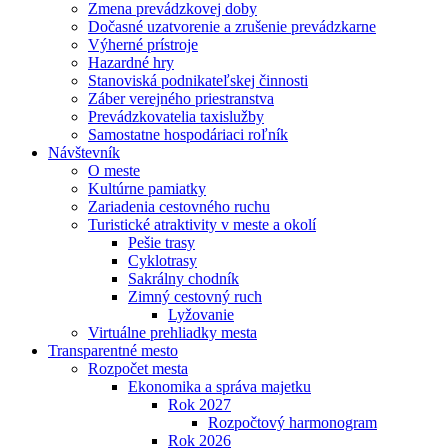
Zmena prevádzkovej doby
Dočasné uzatvorenie a zrušenie prevádzkarne
Výherné prístroje
Hazardné hry
Stanoviská podnikateľskej činnosti
Záber verejného priestranstva
Prevádzkovatelia taxislužby
Samostatne hospodáriaci roľník
Návštevník
O meste
Kultúrne pamiatky
Zariadenia cestovného ruchu
Turistické atraktivity v meste a okolí
Pešie trasy
Cyklotrasy
Sakrálny chodník
Zimný cestovný ruch
Lyžovanie
Virtuálne prehliadky mesta
Transparentné mesto
Rozpočet mesta
Ekonomika a správa majetku
Rok 2027
Rozpočtový harmonogram
Rok 2026