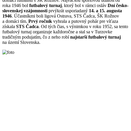
domáci futbalisti s ŠK Rožnov. Najväčšou športovou udalosťou
roka 1946 bol
futbalový turnaj
, ktorý bol v rámci osláv
Dní česko-
slovenskej
vzá
jomnosti
prvýkrát usporiadaný
14. a 15. augusta
1946
. Účastníkmi boli ligová Ostrava, STS Čadca, ŠK Rožnov
a domáci tím.
Prvý ročn
í
k
vyhrala a putovný pohár pre víťaza
získala
STS Čadca
. Od tých čias, s výnimkou v roku 1952, sa tento
futbalový turnaj organizuje každoročne a stal sa v Turzovke
tradičným podujatím, čo z neho robí
najstarší futbalový turnaj
na území Slovenska.