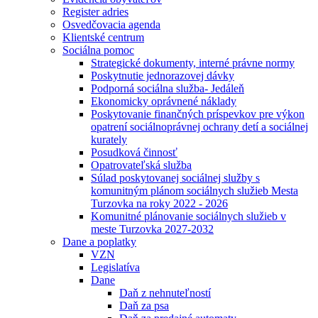
Register adries
Osvedčovacia agenda
Klientské centrum
Sociálna pomoc
Strategické dokumenty, interné právne normy
Poskytnutie jednorazovej dávky
Podporná sociálna služba- Jedáleň
Ekonomicky oprávnené náklady
Poskytovanie finančných príspevkov pre výkon
opatrení sociálnoprávnej ochrany detí a sociálnej
kurately
Posudková činnosť
Opatrovateľská služba
Súlad poskytovanej sociálnej služby s
komunitným plánom sociálnych služieb Mesta
Turzovka na roky 2022 - 2026
Komunitné plánovanie sociálnych služieb v
meste Turzovka 2027-2032
Dane a poplatky
VZN
Legislatíva
Dane
Daň z nehnuteľností
Daň za psa