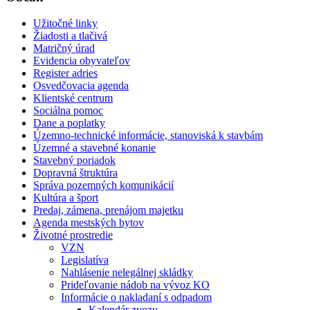
Užitočné linky
Žiadosti a tlačivá
Matričný úrad
Evidencia obyvateľov
Register adries
Osvedčovacia agenda
Klientské centrum
Sociálna pomoc
Dane a poplatky
Územno-technické informácie, stanoviská k stavbám
Územné a stavebné konanie
Stavebný poriadok
Dopravná štruktúra
Správa pozemných komunikácií
Kultúra a šport
Predaj, zámena, prenájom majetku
Agenda mestských bytov
Životné prostredie
VZN
Legislatíva
Nahlásenie nelegálnej skládky
Prideľovanie nádob na vývoz KO
Informácie o nakladaní s odpadom
Kalendár zvozu