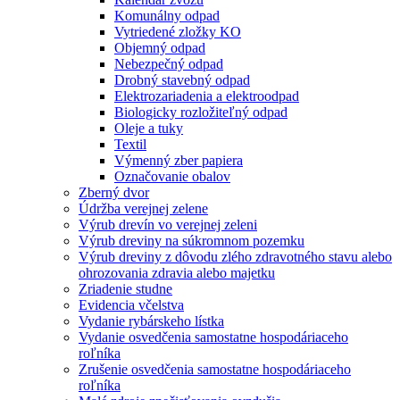
Komunálny odpad
Vytriedené zložky KO
Objemný odpad
Nebezpečný odpad
Drobný stavebný odpad
Elektrozariadenia a elektroodpad
Biologicky rozložiteľný odpad
Oleje a tuky
Textil
Výmenný zber papiera
Označovanie obalov
Zberný dvor
Údržba verejnej zelene
Výrub drevín vo verejnej zeleni
Výrub dreviny na súkromnom pozemku
Výrub dreviny z dôvodu zlého zdravotného stavu alebo
ohrozovania zdravia alebo majetku
Zriadenie studne
Evidencia včelstva
Vydanie rybárskeho lístka
Vydanie osvedčenia samostatne hospodáriaceho
roľníka
Zrušenie osvedčenia samostatne hospodáriaceho
roľníka