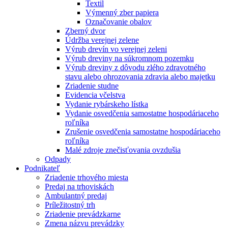
Textil
Výmenný zber papiera
Označovanie obalov
Zberný dvor
Údržba verejnej zelene
Výrub drevín vo verejnej zeleni
Výrub dreviny na súkromnom pozemku
Výrub dreviny z dôvodu zlého zdravotného
stavu alebo ohrozovania zdravia alebo majetku
Zriadenie studne
Evidencia včelstva
Vydanie rybárskeho lístka
Vydanie osvedčenia samostatne hospodáriaceho
roľníka
Zrušenie osvedčenia samostatne hospodáriaceho
roľníka
Malé zdroje znečisťovania ovzdušia
Odpady
Podnikateľ
Zriadenie trhového miesta
Predaj na trhoviskách
Ambulantný predaj
Príležitostný trh
Zriadenie prevádzkarne
Zmena názvu prevádzky