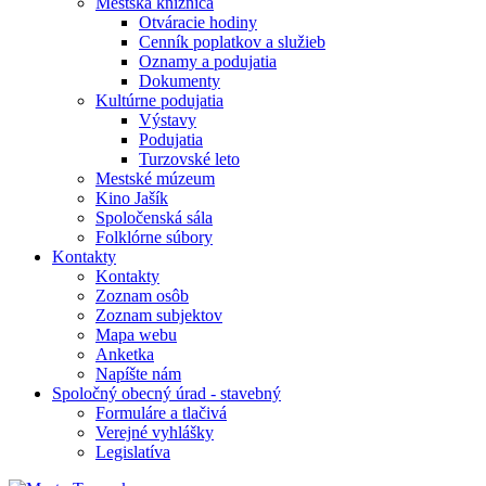
Mestská knižnica
Otváracie hodiny
Cenník poplatkov a služieb
Oznamy a podujatia
Dokumenty
Kultúrne podujatia
Výstavy
Podujatia
Turzovské leto
Mestské múzeum
Kino Jašík
Spoločenská sála
Folklórne súbory
Kontakty
Kontakty
Zoznam osôb
Zoznam subjektov
Mapa webu
Anketka
Napíšte nám
Spoločný obecný úrad - stavebný
Formuláre a tlačivá
Verejné vyhlášky
Legislatíva