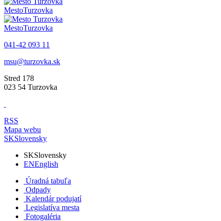
Mesto
Turzovka
Mesto
Turzovka
041-42 093 11
msu@turzovka.sk
Stred 178
023 54 Turzovka
RSS
Mapa webu
SK
Slovensky
SK
Slovensky
EN
English
Úradná tabuľa
Odpady
Kalendár podujatí
Legislatíva mesta
Fotogaléria