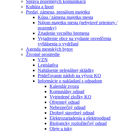
Správa pozemných komunikácií
Kultúra a šport
Predaj, zámena, prenájom majetku
Kúpa ⁄ zámena majetku mesta
Nájom majetku mesta (nebytové priestory ⁄
pozemky)
Zriadenie vecného bremena
Vyjadrenie obce na vydanie osvedčenia
vyhlásenia o vydržaní
Agenda mestských bytov
Životné prostredie
VZN
Legislatíva
Nahlásenie nelegálnej skládky
Prideľovanie nádob na vývoz KO
Informácie o nakladaní s odpadom
Kalendár zvozu
Komunálny odpad
Vytriedené zložky KO
Objemný odpad
Nebezpečný odpad
Drobný stavebný odpad
Elektrozariadenia a elektroodpad
Biologicky rozložiteľný odpad
Oleje a tuky