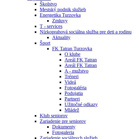
Školstvo
Mestský podnik služieb
Energetika Turzovka
Zmluvy
T - services
Nízkoprahová sociálna služba pre deti a rodinu
Aktuality
Šport
FK Tatran Turzovka
O klube
Areál FK Tatran
Areál FK Tatran
A - mužstvo
Tréneri
Videá
Fotogaléria
Podujatia
Partneri
Užitočné odkazy
Mládež
Klub seniorov
Zariadenie pre seniorov
Dokumenty
Fotogaleria
Zariadenie sociálnych služieb