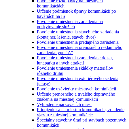
Povolenie rozkopávky na miestnych
komunikáciách
Určenie podmienok úpravy komunikácií po
haváriách na IS
Povolenie umiestnenia zariadenia na
poskytovanie služieb
Povolenie umiestnenia stavebného zariadenia
(kontajner, lešenie, staveb. dvor)
Povolenie umiestnenia predajného zariadenia
Povolenie umiestnenia prenosného reklamného
zariadenia typu "A"
Povolenie umiestnenia zariadenia cirkusu,
lunaparku a iných atrakcií
Povolenie umiestnenia skládky materiálov
rôzneho druhu
Povolenie umiestnenia exteriérového sedenia
(terasy)
Povolenie uzávierky miestnych kominikácií
Určenie prenosného a trvalého dopravného
značenia na miestnej komunikácii
Vyhradenie parkovacích miest
Pripojenie sa na miestnu komunikáciu, zriadenie
vjazdu z miestnej komunikácie
Špeciálny stavebný úrad pri stavbách pozemných
komunikácií