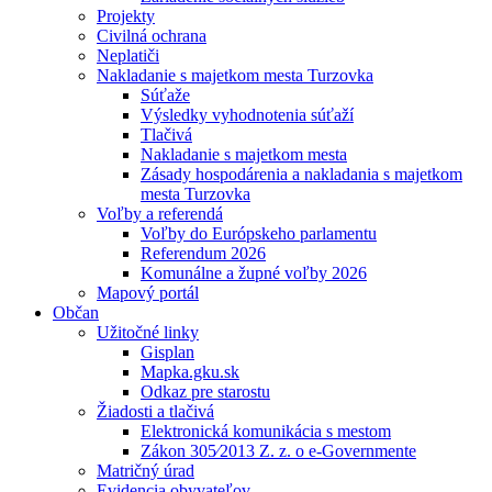
Projekty
Civilná ochrana
Neplatiči
Nakladanie s majetkom mesta Turzovka
Súťaže
Výsledky vyhodnotenia súťaží
Tlačivá
Nakladanie s majetkom mesta
Zásady hospodárenia a nakladania s majetkom
mesta Turzovka
Voľby a referendá
Voľby do Európskeho parlamentu
Referendum 2026
Komunálne a župné voľby 2026
Mapový portál
Občan
Užitočné linky
Gisplan
Mapka.gku.sk
Odkaz pre starostu
Žiadosti a tlačivá
Elektronická komunikácia s mestom
Zákon 305⁄2013 Z. z. o e-Governmente
Matričný úrad
Evidencia obyvateľov