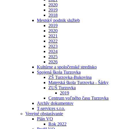
2020
2019
2018
Mestský podnik služieb
2019
2020
2021
2022
2023
2024
2025
2026
Kultúrne a spoločenské stredisko
Spojená škola Turzovka
ZŠ Turzovka-Bukovina
Materská škola Turzovka - Šárky
ZUŠ Turzovka
2019
Centrum voľného času Turzovka
Archív dokumentov
T-services s.r.o.
Verejné obstarávanie
Plán VO
Rok 2022