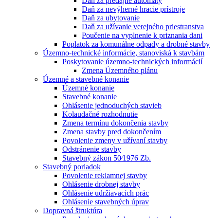
Daň za predajné automaty
Daň za nevýherné hracie prístroje
Daň za ubytovanie
Daň za užívanie verejného priestranstva
Poučenie na vyplnenie k priznania dani
Poplatok za komunálne odpady a drobné stavby
Územno-technické informácie, stanoviská k stavbám
Poskytovanie územno-technických informácií
Zmena Územného plánu
Územné a stavebné konanie
Územné konanie
Stavebné konanie
Ohlásenie jednoduchých stavieb
Kolaudačné rozhodnutie
Zmena termínu dokončenia stavby
Zmena stavby pred dokončením
Povolenie zmeny v užívaní stavby
Odstránenie stavby
Stavebný zákon 50⁄1976 Zb.
Stavebný poriadok
Povolenie reklamnej stavby
Ohlásenie drobnej stavby
Ohlásenie udržiavacích prác
Ohlásenie stavebných úprav
Dopravná štruktúra