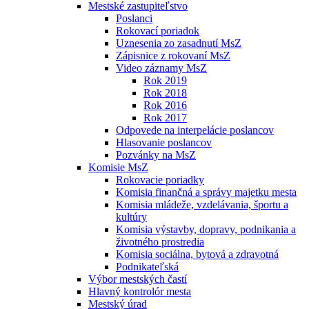
Mestské zastupiteľstvo
Poslanci
Rokovací poriadok
Uznesenia zo zasadnutí MsZ
Zápisnice z rokovaní MsZ
Video záznamy MsZ
Rok 2019
Rok 2018
Rok 2016
Rok 2017
Odpovede na interpelácie poslancov
Hlasovanie poslancov
Pozvánky na MsZ
Komisie MsZ
Rokovacie poriadky
Komisia finančná a správy majetku mesta
Komisia mládeže, vzdelávania, športu a
kultúry
Komisia výstavby, dopravy, podnikania a
životného prostredia
Komisia sociálna, bytová a zdravotná
Podnikateľská
Výbor mestských častí
Hlavný kontrolór mesta
Mestský úrad