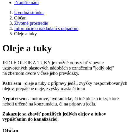
Napíšte nám
Úvodná stránka
Občan
Životné prostredie
Informácie o nakladaní s odpadom
Oleje a tuky
Oleje a tuky
JEDLÉ OLEJE A TUKY je možné odovzdať v pevne
uzatvorených plastových nádobách s označením "jedlý olej"
na zbernom dvore v čase jeho prevádzky.
Patrí sem -
oleje a tuky z prípravy jedál, zvyšky nespotrebovaných
olejov, prepálené oleje, zvyšky masla či tuku
Nepatrí sem -
motorové, hydraulické, či iné oleje a tuky, ktoré
neboli určené na konzumáciu, či na prípravu jedla.
Zakazuje sa zbaviť použitých jedlých olejov a tukov
vypúšťaním do kanalizácie!
Občan