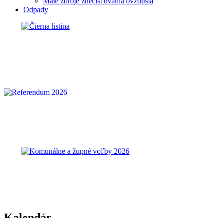
Malé zdroje znečisťovania ovzdušia
Odpady
Kalendár