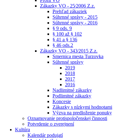
Profil VO
Zákazky VO - 25⁄2006 Z.z.
Prehľad zákaziek
Súhrnné správy - 2015
Súhrnné správy - 2016
§ 9 ods. 9
§ 100 až § 102
§ 41 a § 136
§ 46 ods.2
Zákazky VO - 343⁄2015 Z.z.
Smernica mesta Turzovka
Súhrnné správy
2019
2018
2017
2016
Nadlimitné zákazky
Podlimitné zákazky
Koncesie
Zákazky s nízkymi hodnotami
Výzva na predloženie ponuky
Oznamovanie protispoločenskej činnosti
Potvrdenie o zverejnení
Kultúra
Kalendár podujatí