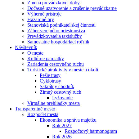
Zmena prevádzkovej doby
Dočasné uzatvorenie a zrušenie prevádzkarne
Výherné prístroje
Hazardné hry
Stanoviská podnikateľskej činnosti
Záber verejného priestranstva
Prevádzkovatelia taxislužby
Samostatne hospodáriaci roľník
Návštevník
O meste
Kultúrne pamiatky
Zariadenia cestovného ruchu
Turistické atraktivity v meste a okolí
Pešie trasy
Cyklotrasy
Sakrálny chodník
Zimný cestovný ruch
Lyžovanie
Virtuálne prehliadky mesta
Transparentné mesto
Rozpočet mesta
Ekonomika a správa majetku
Rok 2027
Rozpočtový harmonogram
Rok 2026