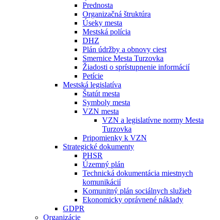
Prednosta
Organizačná štruktúra
Úseky mesta
Mestská polícia
DHZ
Plán údržby a obnovy ciest
Smernice Mesta Turzovka
Žiadosti o sprístupnenie informácií
Petície
Mestská legislatíva
Štatút mesta
Symboly mesta
VZN mesta
VZN a legislatívne normy Mesta
Turzovka
Pripomienky k VZN
Strategické dokumenty
PHSR
Územný plán
Technická dokumentácia miestnych
komunikácií
Komunitný plán sociálnych služieb
Ekonomicky oprávnené náklady
GDPR
Organizácie