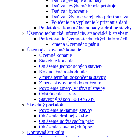
Daň za predajné automaty
Daň za nevýherné hracie prístroje
Daň za ubytovanie
Daň za užívanie verejného priestranstva
Poučenie na vyplnenie k priznania dani
Poplatok za komunálne odpady a drobné stavby
Územno-technické informácie, stanoviská k stavbám
Poskytovanie územno-technických informácií
Zmena Územného plánu
Územné a stavebné konanie
Územné konanie
Stavebné konanie
Ohlásenie jednoduchých stavieb
Kolaudačné rozhodnutie
Zmena termínu dokončenia stavby
Zmena stavby pred dokončením
Povolenie zmeny v užívaní stavby
Odstránenie stavby
Stavebný zákon 50⁄1976 Zb.
Stavebný poriadok
Povolenie reklamnej stavby
Ohlásenie drobnej stavby
Ohlásenie udržiavacích prác
Ohlásenie stavebných úprav
Dopravná štruktúra