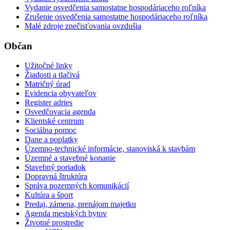
Vydanie osvedčenia samostatne hospodáriaceho roľníka
Zrušenie osvedčenia samostatne hospodáriaceho roľníka
Malé zdroje znečisťovania ovzdušia
Občan
Užitočné linky
Žiadosti a tlačivá
Matričný úrad
Evidencia obyvateľov
Register adries
Osvedčovacia agenda
Klientské centrum
Sociálna pomoc
Dane a poplatky
Územno-technické informácie, stanoviská k stavbám
Územné a stavebné konanie
Stavebný poriadok
Dopravná štruktúra
Správa pozemných komunikácií
Kultúra a šport
Predaj, zámena, prenájom majetku
Agenda mestských bytov
Životné prostredie