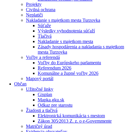
Projekty
Civilná ochrana
Neplatiči
Nakladanie s majetkom mesta Turzovka
Súťaže
Výsledky vyhodnotenia súťaží
Tlačivá
Nakladanie s majetkom mesta
Zásady hospodárenia a nakladania s majetkom
mesta Turzovka
Voľby a referendá
Voľby do Európskeho parlamentu
Referendum 2026
Komunálne a župné voľby 2026
Mapový portál
Občan
Užitočné linky
Gisplan
Mapka.gku.sk
Odkaz pre starostu
Žiadosti a tlačivá
Elektronická komunikácia s mestom
Zákon 305⁄2013 Z. z. o e-Governmente
Matričný úrad
Evidencia obyvateľov