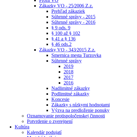
Profil VO
Zákazky VO - 25⁄2006 Z.z.
Prehľad zákaziek
Súhrnné správy - 2015
Súhrnné správy - 2016
§ 9 ods. 9
§ 100 až § 102
§ 41 a § 136
§ 46 ods.2
Zákazky VO - 343⁄2015 Z.z.
Smernica mesta Turzovka
Súhrnné správy
2019
2018
2017
2016
Nadlimitné zákazky
Podlimitné zákazky
Koncesie
Zákazky s nízkymi hodnotami
Výzva na predloženie ponuky
Oznamovanie protispoločenskej činnosti
Potvrdenie o zverejnení
Kultúra
Kalendár podujatí