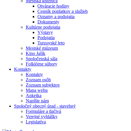
Mestská knižnica
Otváracie hodiny
Cenník poplatkov a služieb
Oznamy a podujatia
Dokumenty
Kultúrne podujatia
Výstavy
Podujatia
Turzovské leto
Mestské múzeum
Kino Jašík
Spoločenská sála
Folklórne súbory
Kontakty
Kontakty
Zoznam osôb
Zoznam subjektov
Mapa webu
Anketka
Napíšte nám
Spoločný obecný úrad - stavebný
Formuláre a tlačivá
Verejné vyhlášky
Legislatíva