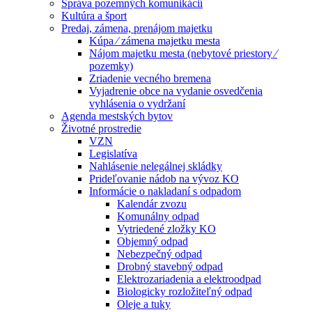
Správa pozemných komunikácií
Kultúra a šport
Predaj, zámena, prenájom majetku
Kúpa ⁄ zámena majetku mesta
Nájom majetku mesta (nebytové priestory ⁄
pozemky)
Zriadenie vecného bremena
Vyjadrenie obce na vydanie osvedčenia
vyhlásenia o vydržaní
Agenda mestských bytov
Životné prostredie
VZN
Legislatíva
Nahlásenie nelegálnej skládky
Prideľovanie nádob na vývoz KO
Informácie o nakladaní s odpadom
Kalendár zvozu
Komunálny odpad
Vytriedené zložky KO
Objemný odpad
Nebezpečný odpad
Drobný stavebný odpad
Elektrozariadenia a elektroodpad
Biologicky rozložiteľný odpad
Oleje a tuky