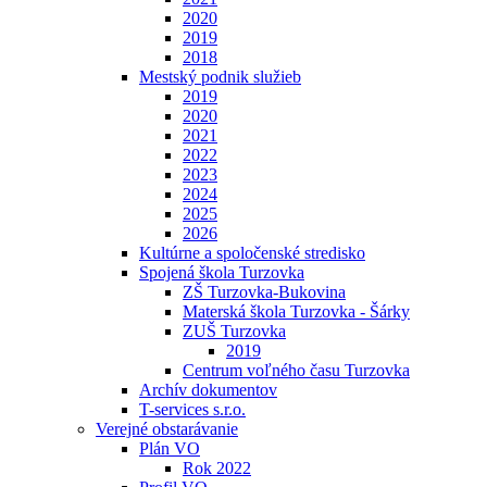
2020
2019
2018
Mestský podnik služieb
2019
2020
2021
2022
2023
2024
2025
2026
Kultúrne a spoločenské stredisko
Spojená škola Turzovka
ZŠ Turzovka-Bukovina
Materská škola Turzovka - Šárky
ZUŠ Turzovka
2019
Centrum voľného času Turzovka
Archív dokumentov
T-services s.r.o.
Verejné obstarávanie
Plán VO
Rok 2022