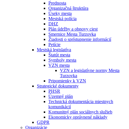
Prednosta
Organizačná štruktúra
Úseky mesta
Mestská polícia
DHZ
Plán údržby a obnovy ciest
Smernice Mesta Turzovka
Žiadosti o sprístupnenie informácií
Petície
Mestská legislatíva
Štatút mesta
Symboly mesta
VZN mesta
VZN a legislatívne normy Mesta
Turzovka
Pripomienky k VZN
Strategické dokumenty
PHSR
Územný plán
Technická dokumentácia miestnych
komunikácií
Komunitný plán sociálnych služieb
Ekonomicky oprávnené náklady
GDPR
Organizácie