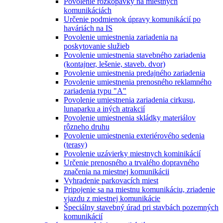
Povolenie rozkopávky na miestnych
komunikáciách
Určenie podmienok úpravy komunikácií po
haváriách na IS
Povolenie umiestnenia zariadenia na
poskytovanie služieb
Povolenie umiestnenia stavebného zariadenia
(kontajner, lešenie, staveb. dvor)
Povolenie umiestnenia predajného zariadenia
Povolenie umiestnenia prenosného reklamného
zariadenia typu "A"
Povolenie umiestnenia zariadenia cirkusu,
lunaparku a iných atrakcií
Povolenie umiestnenia skládky materiálov
rôzneho druhu
Povolenie umiestnenia exteriérového sedenia
(terasy)
Povolenie uzávierky miestnych kominikácií
Určenie prenosného a trvalého dopravného
značenia na miestnej komunikácii
Vyhradenie parkovacích miest
Pripojenie sa na miestnu komunikáciu, zriadenie
vjazdu z miestnej komunikácie
Špeciálny stavebný úrad pri stavbách pozemných
komunikácií