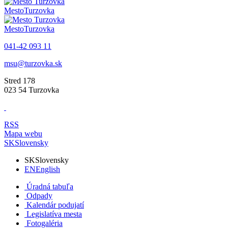
Mesto
Turzovka
Mesto
Turzovka
041-42 093 11
msu@turzovka.sk
Stred 178
023 54 Turzovka
RSS
Mapa webu
SK
Slovensky
SK
Slovensky
EN
English
Úradná tabuľa
Odpady
Kalendár podujatí
Legislatíva mesta
Fotogaléria