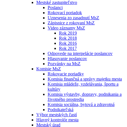
Mestské zastupiteľstvo
Poslanci
Rokovací poriadok
Uznesenia zo zasadnutí MsZ
Zápisnice z rokovaní MsZ
Video záznamy MsZ
Rok 2019
Rok 2018
Rok 2016
Rok 2017
Odpovede na interpelácie poslancov
Hlasovanie poslancov
Pozvánky na MsZ
Komisie MsZ
Rokovacie poriadky
Komisia finančná a správy majetku mesta
Komisia mládeže, vzdelávania, športu a
kultúry
Komisia výstavby, dopravy, podnikania a
životného prostredia
Komisia sociálna, bytová a zdravotná
Podnikateľská
Výbor mestských častí
Hlavný kontrolór mesta
Mestský úrad