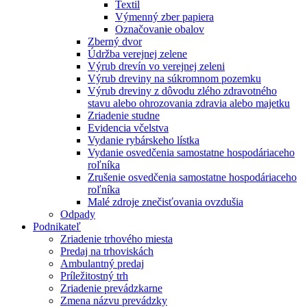
Textil
Výmenný zber papiera
Označovanie obalov
Zberný dvor
Údržba verejnej zelene
Výrub drevín vo verejnej zeleni
Výrub dreviny na súkromnom pozemku
Výrub dreviny z dôvodu zlého zdravotného
stavu alebo ohrozovania zdravia alebo majetku
Zriadenie studne
Evidencia včelstva
Vydanie rybárskeho lístka
Vydanie osvedčenia samostatne hospodáriaceho
roľníka
Zrušenie osvedčenia samostatne hospodáriaceho
roľníka
Malé zdroje znečisťovania ovzdušia
Odpady
Podnikateľ
Zriadenie trhového miesta
Predaj na trhoviskách
Ambulantný predaj
Príležitostný trh
Zriadenie prevádzkarne
Zmena názvu prevádzky