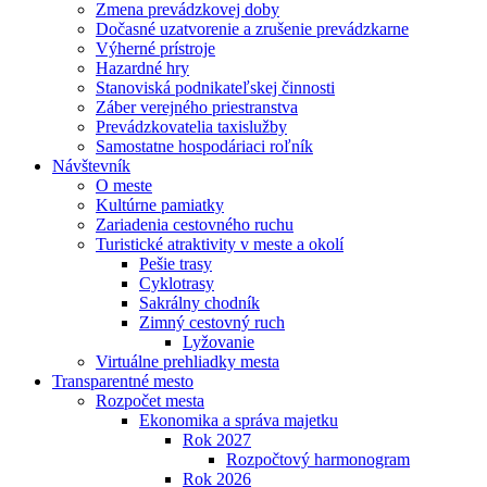
Zmena prevádzkovej doby
Dočasné uzatvorenie a zrušenie prevádzkarne
Výherné prístroje
Hazardné hry
Stanoviská podnikateľskej činnosti
Záber verejného priestranstva
Prevádzkovatelia taxislužby
Samostatne hospodáriaci roľník
Návštevník
O meste
Kultúrne pamiatky
Zariadenia cestovného ruchu
Turistické atraktivity v meste a okolí
Pešie trasy
Cyklotrasy
Sakrálny chodník
Zimný cestovný ruch
Lyžovanie
Virtuálne prehliadky mesta
Transparentné mesto
Rozpočet mesta
Ekonomika a správa majetku
Rok 2027
Rozpočtový harmonogram
Rok 2026