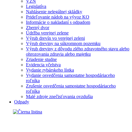
VZN
Legislatíva
Nahlásenie nelegálnej skládky
Prideľovanie nádob na vývoz KO
Informácie o nakladaní s odpadom
Zberný dvor
Údržba verejnej zelene
Výrub drevín vo verejnej zeleni
Výrub dreviny na súkromnom pozemku
Výrub dreviny z dôvodu zlého zdravotného stavu alebo
ohrozovania zdravia alebo majetku
Zriadenie studne
Evidencia včelstva
Vydanie rybárskeho lístka
Vydanie osvedčenia samostatne hospodáriaceho
roľníka
Zrušenie osvedčenia samostatne hospodáriaceho
roľníka
Malé zdroje znečisťovania ovzdušia
Odpady