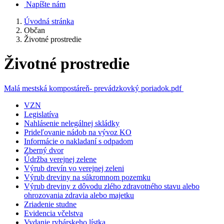
Napíšte nám
Úvodná stránka
Občan
Životné prostredie
Životné prostredie
Malá mestská kompostáreň- prevádzkovký poriadok.pdf
VZN
Legislatíva
Nahlásenie nelegálnej skládky
Prideľovanie nádob na vývoz KO
Informácie o nakladaní s odpadom
Zberný dvor
Údržba verejnej zelene
Výrub drevín vo verejnej zeleni
Výrub dreviny na súkromnom pozemku
Výrub dreviny z dôvodu zlého zdravotného stavu alebo
ohrozovania zdravia alebo majetku
Zriadenie studne
Evidencia včelstva
Vydanie rybárskeho lístka