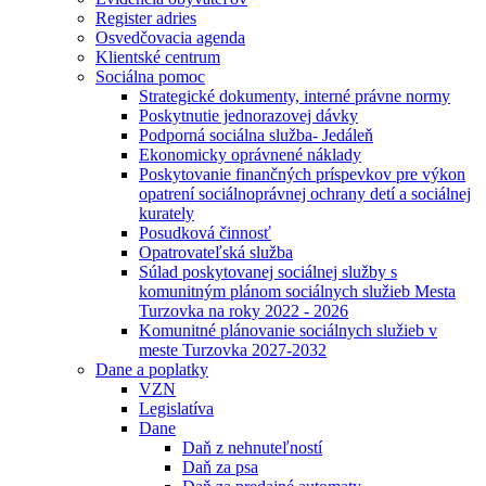
Register adries
Osvedčovacia agenda
Klientské centrum
Sociálna pomoc
Strategické dokumenty, interné právne normy
Poskytnutie jednorazovej dávky
Podporná sociálna služba- Jedáleň
Ekonomicky oprávnené náklady
Poskytovanie finančných príspevkov pre výkon
opatrení sociálnoprávnej ochrany detí a sociálnej
kurately
Posudková činnosť
Opatrovateľská služba
Súlad poskytovanej sociálnej služby s
komunitným plánom sociálnych služieb Mesta
Turzovka na roky 2022 - 2026
Komunitné plánovanie sociálnych služieb v
meste Turzovka 2027-2032
Dane a poplatky
VZN
Legislatíva
Dane
Daň z nehnuteľností
Daň za psa