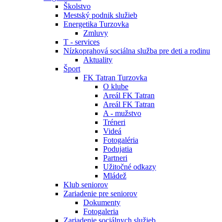
Školstvo
Mestský podnik služieb
Energetika Turzovka
Zmluvy
T - services
Nízkoprahová sociálna služba pre deti a rodinu
Aktuality
Šport
FK Tatran Turzovka
O klube
Areál FK Tatran
Areál FK Tatran
A - mužstvo
Tréneri
Videá
Fotogaléria
Podujatia
Partneri
Užitočné odkazy
Mládež
Klub seniorov
Zariadenie pre seniorov
Dokumenty
Fotogaleria
Zariadenie sociálnych služieb