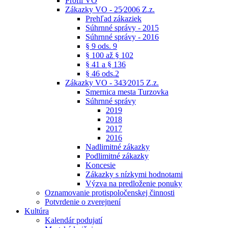
Profil VO
Zákazky VO - 25⁄2006 Z.z.
Prehľad zákaziek
Súhrnné správy - 2015
Súhrnné správy - 2016
§ 9 ods. 9
§ 100 až § 102
§ 41 a § 136
§ 46 ods.2
Zákazky VO - 343⁄2015 Z.z.
Smernica mesta Turzovka
Súhrnné správy
2019
2018
2017
2016
Nadlimitné zákazky
Podlimitné zákazky
Koncesie
Zákazky s nízkymi hodnotami
Výzva na predloženie ponuky
Oznamovanie protispoločenskej činnosti
Potvrdenie o zverejnení
Kultúra
Kalendár podujatí