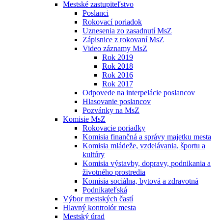
Mestské zastupiteľstvo
Poslanci
Rokovací poriadok
Uznesenia zo zasadnutí MsZ
Zápisnice z rokovaní MsZ
Video záznamy MsZ
Rok 2019
Rok 2018
Rok 2016
Rok 2017
Odpovede na interpelácie poslancov
Hlasovanie poslancov
Pozvánky na MsZ
Komisie MsZ
Rokovacie poriadky
Komisia finančná a správy majetku mesta
Komisia mládeže, vzdelávania, športu a
kultúry
Komisia výstavby, dopravy, podnikania a
životného prostredia
Komisia sociálna, bytová a zdravotná
Podnikateľská
Výbor mestských častí
Hlavný kontrolór mesta
Mestský úrad