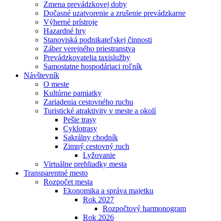
Zmena prevádzkovej doby
Dočasné uzatvorenie a zrušenie prevádzkarne
Výherné prístroje
Hazardné hry
Stanoviská podnikateľskej činnosti
Záber verejného priestranstva
Prevádzkovatelia taxislužby
Samostatne hospodáriaci roľník
Návštevník
O meste
Kultúrne pamiatky
Zariadenia cestovného ruchu
Turistické atraktivity v meste a okolí
Pešie trasy
Cyklotrasy
Sakrálny chodník
Zimný cestovný ruch
Lyžovanie
Virtuálne prehliadky mesta
Transparentné mesto
Rozpočet mesta
Ekonomika a správa majetku
Rok 2027
Rozpočtový harmonogram
Rok 2026