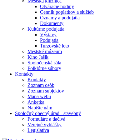
Mestská knižnica
Otváracie hodiny
Cenník poplatkov a služieb
Oznamy a podujatia
Dokumenty
Kultúrne podujatia
Výstavy
Podujatia
Turzovské leto
Mestské múzeum
Kino Jašík
Spoločenská sála
Folklórne súbory
Kontakty
Kontakty
Zoznam osôb
Zoznam subjektov
Mapa webu
Anketka
Napíšte nám
Spoločný obecný úrad - stavebný
Formuláre a tlačivá
Verejné vyhlášky
Legislatíva