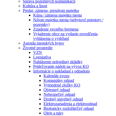
Správa pozemných komunikácií
Kultúra a šport
Predaj, zámena, prenájom majetku
Kúpa ⁄ zámena majetku mesta
Nájom majetku mesta (nebytové priestory ⁄
pozemky)
Zriadenie vecného bremena
Vyjadrenie obce na vydanie osvedčenia
vyhlásenia o vydržaní
Agenda mestských bytov
Životné prostredie
VZN
Legislatíva
Nahlásenie nelegálnej skládky
Prideľovanie nádob na vývoz KO
Informácie o nakladaní s odpadom
Kalendár zvozu
Komunálny odpad
Vytriedené zložky KO
Objemný odpad
Nebezpečný odpad
Drobný stavebný odpad
Elektrozariadenia a elektroodpad
Biologicky rozložiteľný odpad
Oleje a tuky