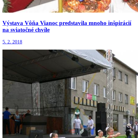
Výstava Vôňa Vianoc predstavila mnoho inšpirácií
na sviatočné chvíle
5. 2. 2018