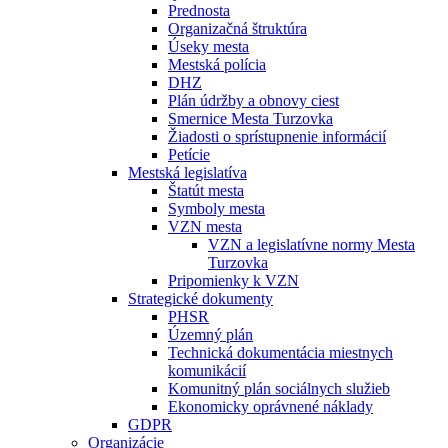
Prednosta
Organizačná štruktúra
Úseky mesta
Mestská polícia
DHZ
Plán údržby a obnovy ciest
Smernice Mesta Turzovka
Žiadosti o sprístupnenie informácií
Petície
Mestská legislatíva
Štatút mesta
Symboly mesta
VZN mesta
VZN a legislatívne normy Mesta
Turzovka
Pripomienky k VZN
Strategické dokumenty
PHSR
Územný plán
Technická dokumentácia miestnych
komunikácií
Komunitný plán sociálnych služieb
Ekonomicky oprávnené náklady
GDPR
Organizácie