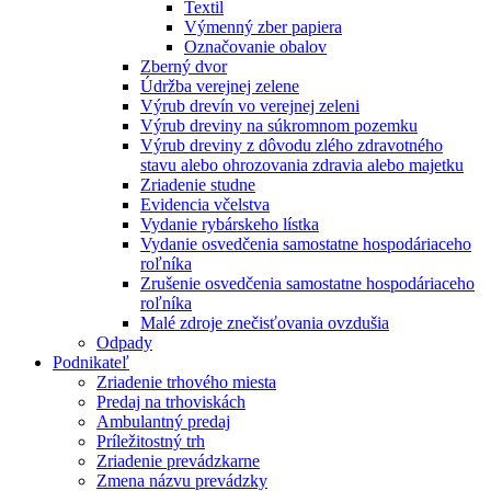
Textil
Výmenný zber papiera
Označovanie obalov
Zberný dvor
Údržba verejnej zelene
Výrub drevín vo verejnej zeleni
Výrub dreviny na súkromnom pozemku
Výrub dreviny z dôvodu zlého zdravotného
stavu alebo ohrozovania zdravia alebo majetku
Zriadenie studne
Evidencia včelstva
Vydanie rybárskeho lístka
Vydanie osvedčenia samostatne hospodáriaceho
roľníka
Zrušenie osvedčenia samostatne hospodáriaceho
roľníka
Malé zdroje znečisťovania ovzdušia
Odpady
Podnikateľ
Zriadenie trhového miesta
Predaj na trhoviskách
Ambulantný predaj
Príležitostný trh
Zriadenie prevádzkarne
Zmena názvu prevádzky