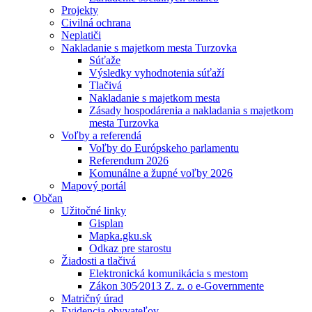
Projekty
Civilná ochrana
Neplatiči
Nakladanie s majetkom mesta Turzovka
Súťaže
Výsledky vyhodnotenia súťaží
Tlačivá
Nakladanie s majetkom mesta
Zásady hospodárenia a nakladania s majetkom
mesta Turzovka
Voľby a referendá
Voľby do Európskeho parlamentu
Referendum 2026
Komunálne a župné voľby 2026
Mapový portál
Občan
Užitočné linky
Gisplan
Mapka.gku.sk
Odkaz pre starostu
Žiadosti a tlačivá
Elektronická komunikácia s mestom
Zákon 305⁄2013 Z. z. o e-Governmente
Matričný úrad
Evidencia obyvateľov