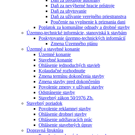
Daň za predajné automaty
Daň za nevýherné hracie prístroje
Daň za ubytovanie
Daň za užívanie verejného priestranstva
Poučenie na vyplnenie k priznania dani
Poplatok za komunálne odpady a drobné stavby
Územno-technické informácie, stanoviská k stavbám
Poskytovanie územno-technických informácií
Zmena Územného plánu
Územné a stavebné konanie
Územné konanie
Stavebné konanie
Ohlásenie jednoduchých stavieb
Kolaudačné rozhodnutie
Zmena termínu dokončenia stavby
Zmena stavby pred dokončením
Povolenie zmeny v užívaní stavby
Odstránenie stavby
Stavebný zákon 50⁄1976 Zb.
Stavebný poriadok
Povolenie reklamnej stavby
Ohlásenie drobnej stavby
Ohlásenie udržiavacích prác
Ohlásenie stavebných úprav
Dopravná štruktúra