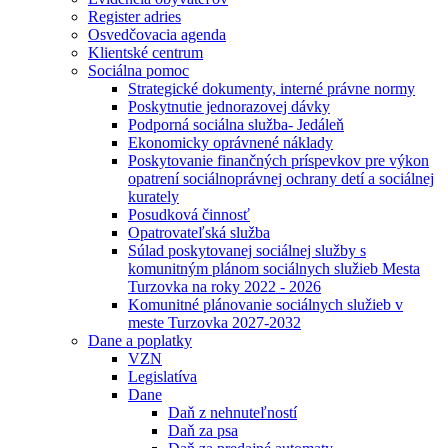
Register adries
Osvedčovacia agenda
Klientské centrum
Sociálna pomoc
Strategické dokumenty, interné právne normy
Poskytnutie jednorazovej dávky
Podporná sociálna služba- Jedáleň
Ekonomicky oprávnené náklady
Poskytovanie finančných príspevkov pre výkon
opatrení sociálnoprávnej ochrany detí a sociálnej
kurately
Posudková činnosť
Opatrovateľská služba
Súlad poskytovanej sociálnej služby s
komunitným plánom sociálnych služieb Mesta
Turzovka na roky 2022 - 2026
Komunitné plánovanie sociálnych služieb v
meste Turzovka 2027-2032
Dane a poplatky
VZN
Legislatíva
Dane
Daň z nehnuteľností
Daň za psa