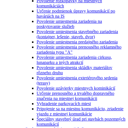
Povolenie rozkopávky na miestnych
komunikáciách
Určenie podmienok úpravy komunikácií po
haváriách na IS
Povolenie umiestnenia zariadenia na
poskytovanie služieb
Povolenie umiestnenia stavebného zariadenia
(kontajner, lešenie, staveb. dvor)
Povolenie umiestnenia predajného zariadenia
Povolenie umiestnenia prenosného reklamného
zariadenia typu "A"
Povolenie umiestnenia zariadenia cirkusu,
lunaparku a iných atrakcií
Povolenie umiestnenia skládky materiálov
rôzneho druhu
Povolenie umiestnenia exteriérového sedenia
(terasy)
Povolenie uzávierky miestnych kominikácií
Určenie prenosného a trvalého dopravného
značenia na miestnej komunikácii
Vyhradenie parkovacích miest
Pripojenie sa na miestnu komunikáciu, zriadenie
vjazdu z miestnej komunikácie
Špeciálny stavebný úrad pri stavbách pozemných
komunikácií