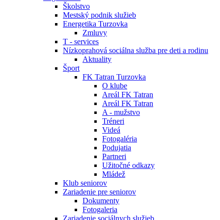
Školstvo
Mestský podnik služieb
Energetika Turzovka
Zmluvy
T - services
Nízkoprahová sociálna služba pre deti a rodinu
Aktuality
Šport
FK Tatran Turzovka
O klube
Areál FK Tatran
Areál FK Tatran
A - mužstvo
Tréneri
Videá
Fotogaléria
Podujatia
Partneri
Užitočné odkazy
Mládež
Klub seniorov
Zariadenie pre seniorov
Dokumenty
Fotogaleria
Zariadenie sociálnych služieb