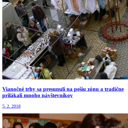
Vianočné trhy sa presunuli na pešiu zónu a tradične
prilákali mnoho návštevníkov
5. 2. 2018