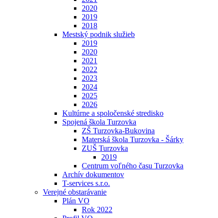
2020
2019
2018
Mestský podnik služieb
2019
2020
2021
2022
2023
2024
2025
2026
Kultúrne a spoločenské stredisko
Spojená škola Turzovka
ZŠ Turzovka-Bukovina
Materská škola Turzovka - Šárky
ZUŠ Turzovka
2019
Centrum voľného času Turzovka
Archív dokumentov
T-services s.r.o.
Verejné obstarávanie
Plán VO
Rok 2022