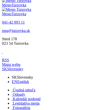
Mesto
Turzovka
Mesto
Turzovka
041-42 093 11
msu@turzovka.sk
Stred 178
023 54 Turzovka
RSS
Mapa webu
SK
Slovensky
SK
Slovensky
EN
English
Úradná tabuľa
Odpady
Kalendár podujatí
Legislatíva mesta
Fotogaléria