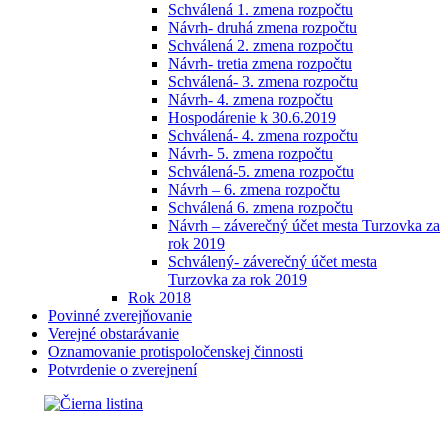
Schválená 1. zmena rozpočtu
Návrh- druhá zmena rozpočtu
Schválená 2. zmena rozpočtu
Návrh- tretia zmena rozpočtu
Schválená- 3. zmena rozpočtu
Návrh- 4. zmena rozpočtu
Hospodárenie k 30.6.2019
Schválená- 4. zmena rozpočtu
Návrh- 5. zmena rozpočtu
Schválená-5. zmena rozpočtu
Návrh – 6. zmena rozpočtu
Schválená 6. zmena rozpočtu
Návrh – záverečný účet mesta Turzovka za
rok 2019
Schválený- záverečný účet mesta
Turzovka za rok 2019
Rok 2018
Povinné zverejňovanie
Verejné obstarávanie
Oznamovanie protispoločenskej činnosti
Potvrdenie o zverejnení