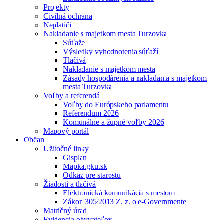
Projekty
Civilná ochrana
Neplatiči
Nakladanie s majetkom mesta Turzovka
Súťaže
Výsledky vyhodnotenia súťaží
Tlačivá
Nakladanie s majetkom mesta
Zásady hospodárenia a nakladania s majetkom
mesta Turzovka
Voľby a referendá
Voľby do Európskeho parlamentu
Referendum 2026
Komunálne a župné voľby 2026
Mapový portál
Občan
Užitočné linky
Gisplan
Mapka.gku.sk
Odkaz pre starostu
Žiadosti a tlačivá
Elektronická komunikácia s mestom
Zákon 305⁄2013 Z. z. o e-Governmente
Matričný úrad
Evidencia obyvateľov