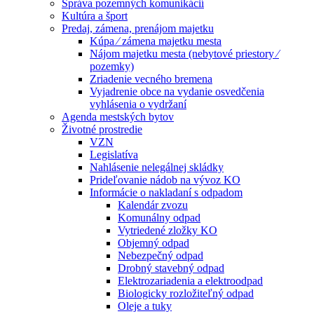
Správa pozemných komunikácií
Kultúra a šport
Predaj, zámena, prenájom majetku
Kúpa ⁄ zámena majetku mesta
Nájom majetku mesta (nebytové priestory ⁄
pozemky)
Zriadenie vecného bremena
Vyjadrenie obce na vydanie osvedčenia
vyhlásenia o vydržaní
Agenda mestských bytov
Životné prostredie
VZN
Legislatíva
Nahlásenie nelegálnej skládky
Prideľovanie nádob na vývoz KO
Informácie o nakladaní s odpadom
Kalendár zvozu
Komunálny odpad
Vytriedené zložky KO
Objemný odpad
Nebezpečný odpad
Drobný stavebný odpad
Elektrozariadenia a elektroodpad
Biologicky rozložiteľný odpad
Oleje a tuky