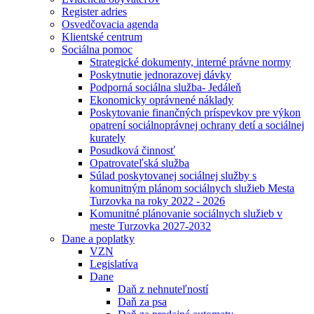
Register adries
Osvedčovacia agenda
Klientské centrum
Sociálna pomoc
Strategické dokumenty, interné právne normy
Poskytnutie jednorazovej dávky
Podporná sociálna služba- Jedáleň
Ekonomicky oprávnené náklady
Poskytovanie finančných príspevkov pre výkon
opatrení sociálnoprávnej ochrany detí a sociálnej
kurately
Posudková činnosť
Opatrovateľská služba
Súlad poskytovanej sociálnej služby s
komunitným plánom sociálnych služieb Mesta
Turzovka na roky 2022 - 2026
Komunitné plánovanie sociálnych služieb v
meste Turzovka 2027-2032
Dane a poplatky
VZN
Legislatíva
Dane
Daň z nehnuteľností
Daň za psa