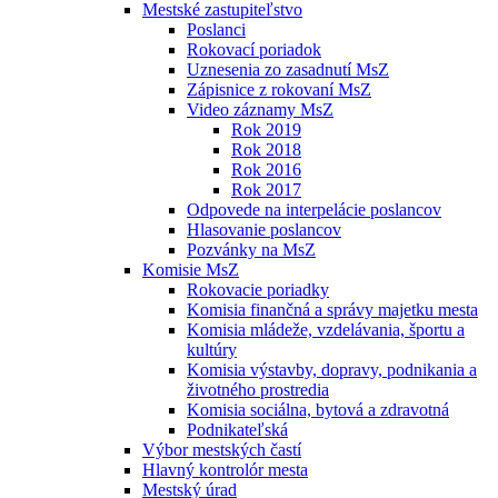
Mestské zastupiteľstvo
Poslanci
Rokovací poriadok
Uznesenia zo zasadnutí MsZ
Zápisnice z rokovaní MsZ
Video záznamy MsZ
Rok 2019
Rok 2018
Rok 2016
Rok 2017
Odpovede na interpelácie poslancov
Hlasovanie poslancov
Pozvánky na MsZ
Komisie MsZ
Rokovacie poriadky
Komisia finančná a správy majetku mesta
Komisia mládeže, vzdelávania, športu a
kultúry
Komisia výstavby, dopravy, podnikania a
životného prostredia
Komisia sociálna, bytová a zdravotná
Podnikateľská
Výbor mestských častí
Hlavný kontrolór mesta
Mestský úrad