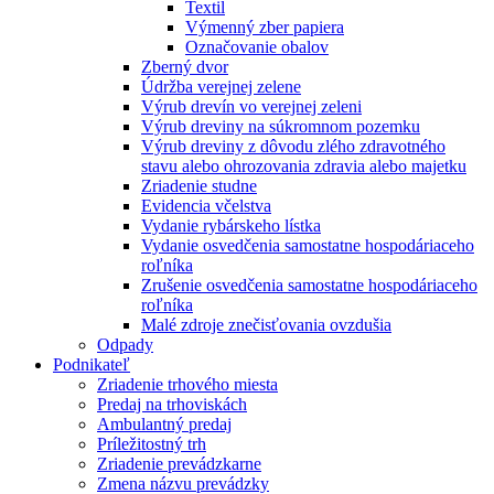
Textil
Výmenný zber papiera
Označovanie obalov
Zberný dvor
Údržba verejnej zelene
Výrub drevín vo verejnej zeleni
Výrub dreviny na súkromnom pozemku
Výrub dreviny z dôvodu zlého zdravotného
stavu alebo ohrozovania zdravia alebo majetku
Zriadenie studne
Evidencia včelstva
Vydanie rybárskeho lístka
Vydanie osvedčenia samostatne hospodáriaceho
roľníka
Zrušenie osvedčenia samostatne hospodáriaceho
roľníka
Malé zdroje znečisťovania ovzdušia
Odpady
Podnikateľ
Zriadenie trhového miesta
Predaj na trhoviskách
Ambulantný predaj
Príležitostný trh
Zriadenie prevádzkarne
Zmena názvu prevádzky