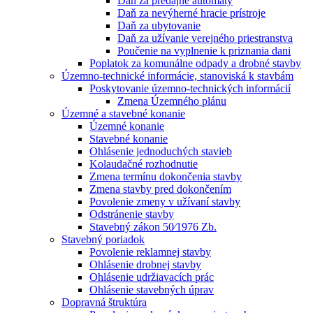
Daň za predajné automaty
Daň za nevýherné hracie prístroje
Daň za ubytovanie
Daň za užívanie verejného priestranstva
Poučenie na vyplnenie k priznania dani
Poplatok za komunálne odpady a drobné stavby
Územno-technické informácie, stanoviská k stavbám
Poskytovanie územno-technických informácií
Zmena Územného plánu
Územné a stavebné konanie
Územné konanie
Stavebné konanie
Ohlásenie jednoduchých stavieb
Kolaudačné rozhodnutie
Zmena termínu dokončenia stavby
Zmena stavby pred dokončením
Povolenie zmeny v užívaní stavby
Odstránenie stavby
Stavebný zákon 50⁄1976 Zb.
Stavebný poriadok
Povolenie reklamnej stavby
Ohlásenie drobnej stavby
Ohlásenie udržiavacích prác
Ohlásenie stavebných úprav
Dopravná štruktúra