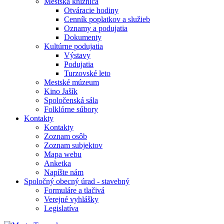
Mestská knižnica
Otváracie hodiny
Cenník poplatkov a služieb
Oznamy a podujatia
Dokumenty
Kultúrne podujatia
Výstavy
Podujatia
Turzovské leto
Mestské múzeum
Kino Jašík
Spoločenská sála
Folklórne súbory
Kontakty
Kontakty
Zoznam osôb
Zoznam subjektov
Mapa webu
Anketka
Napíšte nám
Spoločný obecný úrad - stavebný
Formuláre a tlačivá
Verejné vyhlášky
Legislatíva