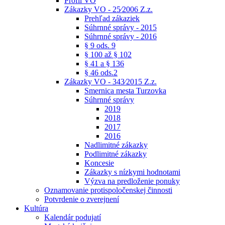
Profil VO
Zákazky VO - 25⁄2006 Z.z.
Prehľad zákaziek
Súhrnné správy - 2015
Súhrnné správy - 2016
§ 9 ods. 9
§ 100 až § 102
§ 41 a § 136
§ 46 ods.2
Zákazky VO - 343⁄2015 Z.z.
Smernica mesta Turzovka
Súhrnné správy
2019
2018
2017
2016
Nadlimitné zákazky
Podlimitné zákazky
Koncesie
Zákazky s nízkymi hodnotami
Výzva na predloženie ponuky
Oznamovanie protispoločenskej činnosti
Potvrdenie o zverejnení
Kultúra
Kalendár podujatí