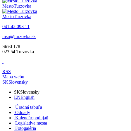
Mesto
Turzovka
Mesto
Turzovka
041-42 093 11
msu@turzovka.sk
Stred 178
023 54 Turzovka
RSS
Mapa webu
SK
Slovensky
SK
Slovensky
EN
English
Úradná tabuľa
Odpady
Kalendár podujatí
Legislatíva mesta
Fotogaléria