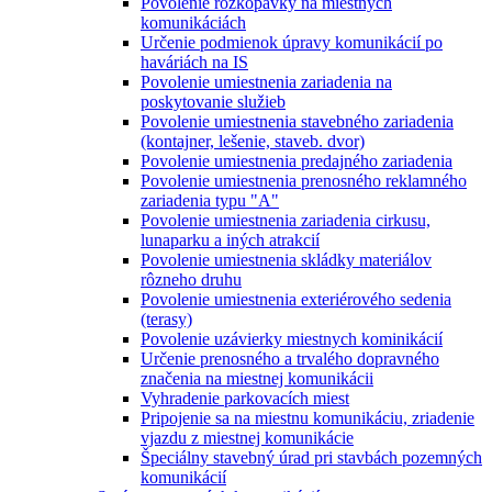
Povolenie rozkopávky na miestnych
komunikáciách
Určenie podmienok úpravy komunikácií po
haváriách na IS
Povolenie umiestnenia zariadenia na
poskytovanie služieb
Povolenie umiestnenia stavebného zariadenia
(kontajner, lešenie, staveb. dvor)
Povolenie umiestnenia predajného zariadenia
Povolenie umiestnenia prenosného reklamného
zariadenia typu "A"
Povolenie umiestnenia zariadenia cirkusu,
lunaparku a iných atrakcií
Povolenie umiestnenia skládky materiálov
rôzneho druhu
Povolenie umiestnenia exteriérového sedenia
(terasy)
Povolenie uzávierky miestnych kominikácií
Určenie prenosného a trvalého dopravného
značenia na miestnej komunikácii
Vyhradenie parkovacích miest
Pripojenie sa na miestnu komunikáciu, zriadenie
vjazdu z miestnej komunikácie
Špeciálny stavebný úrad pri stavbách pozemných
komunikácií