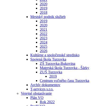
2020
2019
2018
Mestský podnik služieb
2019
2020
2021
2022
2023
2024
2025
2026
Kultúrne a spoločenské stredisko
Spojená škola Turzovka
ZŠ Turzovka-Bukovina
Materská škola Turzovka - Šárky
ZUŠ Turzovka
2019
Centrum voľného času Turzovka
Archív dokumentov
T-services s.r.o.
Verejné obstarávanie
Plán VO
Rok 2022