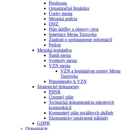
Prednosta
Organizačná štruktúra
Úseky mesta
Mestská polícia
DHZ
Plán údržby a obnovy ciest
Smernice Mesta Turzovka
Žiadosti o sprístupnenie informácií
Petície
Mestská legislatíva
Štatút mesta
Symboly mesta
VZN mesta
VZN a legislatívne normy Mesta
Turzovka
Pripomienky k VZN
Strategické dokumenty
PHSR
Územný plán
Technická dokumentácia miestnych
komunikácií
Komunitný plán sociálnych služieb
Ekonomicky oprávnené náklady
GDPR
Organizácie