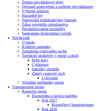
Zmena prevádzkovej doby
Dočasné uzatvorenie a zrušenie prevádzkarne
Výherné prístroje
Hazardné hry
Stanoviská podnikateľskej činnosti
Záber verejného priestranstva
Prevádzkovatelia taxislužby
Samostatne hospodáriaci roľník
Návštevník
O meste
Kultúrne pamiatky
Zariadenia cestovného ruchu
Turistické atraktivity v meste a okolí
Pešie trasy
Cyklotrasy
Sakrálny chodník
Zimný cestovný ruch
Lyžovanie
Virtuálne prehliadky mesta
Transparentné mesto
Rozpočet mesta
Ekonomika a správa majetku
Rok 2027
Rozpočtový harmonogram
Rok 2026