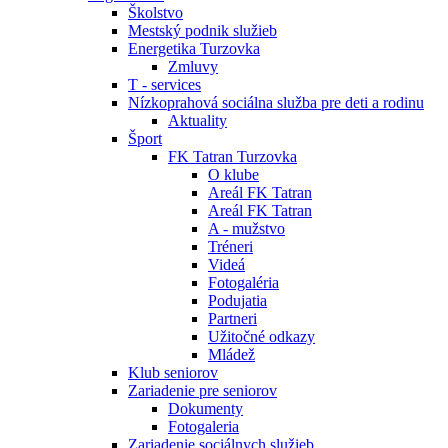
Školstvo
Mestský podnik služieb
Energetika Turzovka
Zmluvy
T - services
Nízkoprahová sociálna služba pre deti a rodinu
Aktuality
Šport
FK Tatran Turzovka
O klube
Areál FK Tatran
Areál FK Tatran
A - mužstvo
Tréneri
Videá
Fotogaléria
Podujatia
Partneri
Užitočné odkazy
Mládež
Klub seniorov
Zariadenie pre seniorov
Dokumenty
Fotogaleria
Zariadenie sociálnych služieb