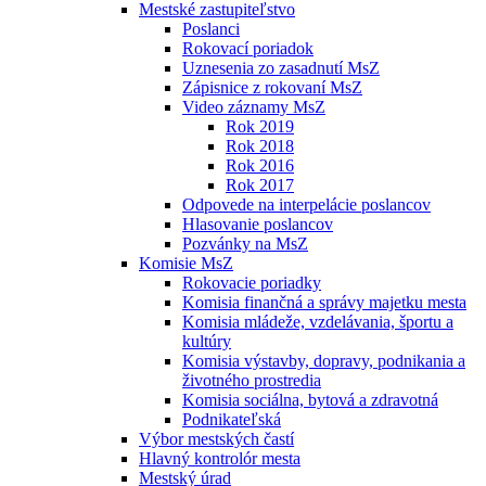
Mestské zastupiteľstvo
Poslanci
Rokovací poriadok
Uznesenia zo zasadnutí MsZ
Zápisnice z rokovaní MsZ
Video záznamy MsZ
Rok 2019
Rok 2018
Rok 2016
Rok 2017
Odpovede na interpelácie poslancov
Hlasovanie poslancov
Pozvánky na MsZ
Komisie MsZ
Rokovacie poriadky
Komisia finančná a správy majetku mesta
Komisia mládeže, vzdelávania, športu a
kultúry
Komisia výstavby, dopravy, podnikania a
životného prostredia
Komisia sociálna, bytová a zdravotná
Podnikateľská
Výbor mestských častí
Hlavný kontrolór mesta
Mestský úrad