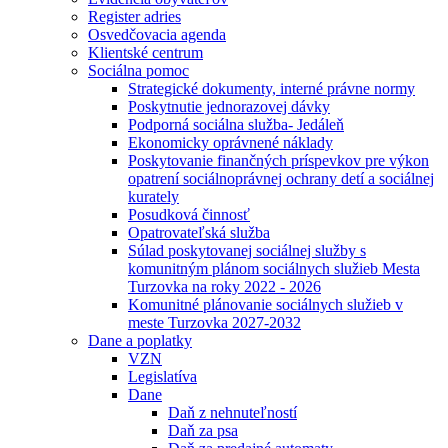
Register adries
Osvedčovacia agenda
Klientské centrum
Sociálna pomoc
Strategické dokumenty, interné právne normy
Poskytnutie jednorazovej dávky
Podporná sociálna služba- Jedáleň
Ekonomicky oprávnené náklady
Poskytovanie finančných príspevkov pre výkon
opatrení sociálnoprávnej ochrany detí a sociálnej
kurately
Posudková činnosť
Opatrovateľská služba
Súlad poskytovanej sociálnej služby s
komunitným plánom sociálnych služieb Mesta
Turzovka na roky 2022 - 2026
Komunitné plánovanie sociálnych služieb v
meste Turzovka 2027-2032
Dane a poplatky
VZN
Legislatíva
Dane
Daň z nehnuteľností
Daň za psa