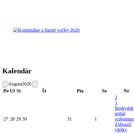
Kalendár
August
2026
Po
Ut
St
Št
Pia
So
Ne
2
1
Beskydsk
pohár
27
28
29
30
31
1
vzájomnos
Zobraziť
všetky