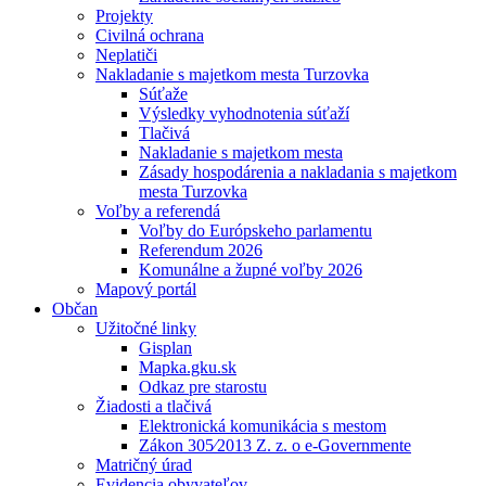
Projekty
Civilná ochrana
Neplatiči
Nakladanie s majetkom mesta Turzovka
Súťaže
Výsledky vyhodnotenia súťaží
Tlačivá
Nakladanie s majetkom mesta
Zásady hospodárenia a nakladania s majetkom
mesta Turzovka
Voľby a referendá
Voľby do Európskeho parlamentu
Referendum 2026
Komunálne a župné voľby 2026
Mapový portál
Občan
Užitočné linky
Gisplan
Mapka.gku.sk
Odkaz pre starostu
Žiadosti a tlačivá
Elektronická komunikácia s mestom
Zákon 305⁄2013 Z. z. o e-Governmente
Matričný úrad
Evidencia obyvateľov