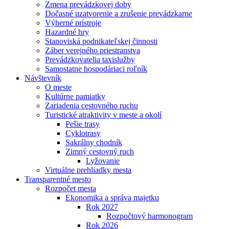
Zmena prevádzkovej doby
Dočasné uzatvorenie a zrušenie prevádzkarne
Výherné prístroje
Hazardné hry
Stanoviská podnikateľskej činnosti
Záber verejného priestranstva
Prevádzkovatelia taxislužby
Samostatne hospodáriaci roľník
Návštevník
O meste
Kultúrne pamiatky
Zariadenia cestovného ruchu
Turistické atraktivity v meste a okolí
Pešie trasy
Cyklotrasy
Sakrálny chodník
Zimný cestovný ruch
Lyžovanie
Virtuálne prehliadky mesta
Transparentné mesto
Rozpočet mesta
Ekonomika a správa majetku
Rok 2027
Rozpočtový harmonogram
Rok 2026