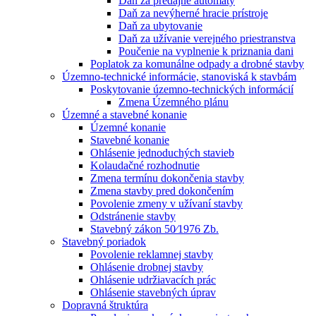
Daň za predajné automaty
Daň za nevýherné hracie prístroje
Daň za ubytovanie
Daň za užívanie verejného priestranstva
Poučenie na vyplnenie k priznania dani
Poplatok za komunálne odpady a drobné stavby
Územno-technické informácie, stanoviská k stavbám
Poskytovanie územno-technických informácií
Zmena Územného plánu
Územné a stavebné konanie
Územné konanie
Stavebné konanie
Ohlásenie jednoduchých stavieb
Kolaudačné rozhodnutie
Zmena termínu dokončenia stavby
Zmena stavby pred dokončením
Povolenie zmeny v užívaní stavby
Odstránenie stavby
Stavebný zákon 50⁄1976 Zb.
Stavebný poriadok
Povolenie reklamnej stavby
Ohlásenie drobnej stavby
Ohlásenie udržiavacích prác
Ohlásenie stavebných úprav
Dopravná štruktúra