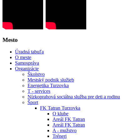
Mesto
Úradná tabuľa
O meste
Samospráva
Organizácie
Školstvo
Mestský podnik služieb
Energetika Turzovka
T - services
Nízkoprahová sociálna služba pre deti a rodinu
Šport
FK Tatran Turzovka
O klube
Areál FK Tatran
Areál FK Tatran
A - mužstvo
Tréneri