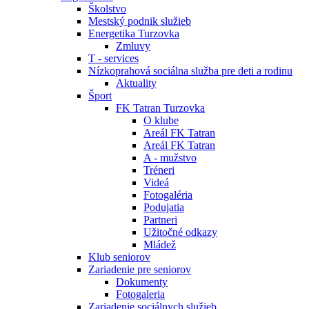
Školstvo
Mestský podnik služieb
Energetika Turzovka
Zmluvy
T - services
Nízkoprahová sociálna služba pre deti a rodinu
Aktuality
Šport
FK Tatran Turzovka
O klube
Areál FK Tatran
Areál FK Tatran
A - mužstvo
Tréneri
Videá
Fotogaléria
Podujatia
Partneri
Užitočné odkazy
Mládež
Klub seniorov
Zariadenie pre seniorov
Dokumenty
Fotogaleria
Zariadenie sociálnych služieb