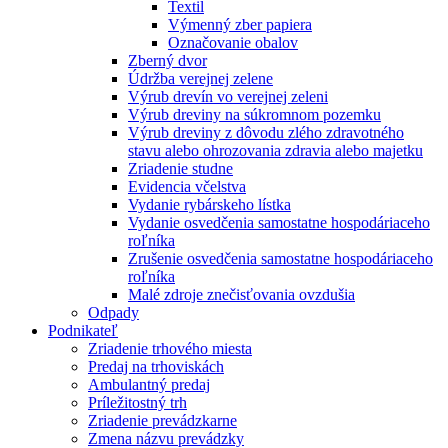
Textil
Výmenný zber papiera
Označovanie obalov
Zberný dvor
Údržba verejnej zelene
Výrub drevín vo verejnej zeleni
Výrub dreviny na súkromnom pozemku
Výrub dreviny z dôvodu zlého zdravotného
stavu alebo ohrozovania zdravia alebo majetku
Zriadenie studne
Evidencia včelstva
Vydanie rybárskeho lístka
Vydanie osvedčenia samostatne hospodáriaceho
roľníka
Zrušenie osvedčenia samostatne hospodáriaceho
roľníka
Malé zdroje znečisťovania ovzdušia
Odpady
Podnikateľ
Zriadenie trhového miesta
Predaj na trhoviskách
Ambulantný predaj
Príležitostný trh
Zriadenie prevádzkarne
Zmena názvu prevádzky