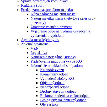
Správa pozemných komunikácií
Kultúra a šport
Predaj, zámena, prenájom majetku
Kúpa ⁄ zámena majetku mesta
Nájom majetku mesta (nebytové priestory ⁄
pozemky)
Zriadenie vecného bremena
Vyjadrenie obce na vydanie osvedčenia
vyhlásenia o vydržaní
Agenda mestských bytov
Životné prostredie
VZN
Legislatíva
Nahlásenie nelegálnej skládky
Prideľovanie nádob na vývoz KO
Informácie o nakladaní s odpadom
Kalendár zvozu
Komunálny odpad
Vytriedené zložky KO
Objemný odpad
Nebezpečný odpad
Drobný stavebný odpad
Elektrozariadenia a elektroodpad
Biologicky rozložiteľný odpad
Oleje a tuky