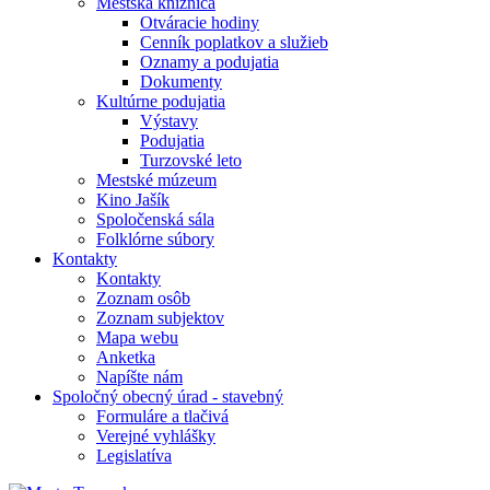
Mestská knižnica
Otváracie hodiny
Cenník poplatkov a služieb
Oznamy a podujatia
Dokumenty
Kultúrne podujatia
Výstavy
Podujatia
Turzovské leto
Mestské múzeum
Kino Jašík
Spoločenská sála
Folklórne súbory
Kontakty
Kontakty
Zoznam osôb
Zoznam subjektov
Mapa webu
Anketka
Napíšte nám
Spoločný obecný úrad - stavebný
Formuláre a tlačivá
Verejné vyhlášky
Legislatíva