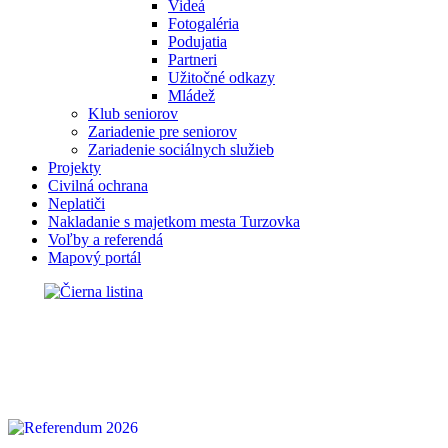
Videá
Fotogaléria
Podujatia
Partneri
Užitočné odkazy
Mládež
Klub seniorov
Zariadenie pre seniorov
Zariadenie sociálnych služieb
Projekty
Civilná ochrana
Neplatiči
Nakladanie s majetkom mesta Turzovka
Voľby a referendá
Mapový portál