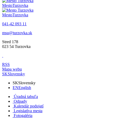
Mesto
Turzovka
Mesto
Turzovka
041-42 093 11
msu@turzovka.sk
Stred 178
023 54 Turzovka
RSS
Mapa webu
SK
Slovensky
SK
Slovensky
EN
English
Úradná tabuľa
Odpady
Kalendár podujatí
Legislatíva mesta
Fotogaléria