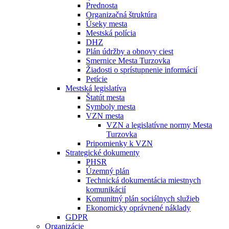
Prednosta
Organizačná štruktúra
Úseky mesta
Mestská polícia
DHZ
Plán údržby a obnovy ciest
Smernice Mesta Turzovka
Žiadosti o sprístupnenie informácií
Petície
Mestská legislatíva
Štatút mesta
Symboly mesta
VZN mesta
VZN a legislatívne normy Mesta
Turzovka
Pripomienky k VZN
Strategické dokumenty
PHSR
Územný plán
Technická dokumentácia miestnych
komunikácií
Komunitný plán sociálnych služieb
Ekonomicky oprávnené náklady
GDPR
Organizácie