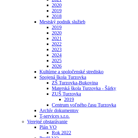
2020
2019
2018
Mestský podnik služieb
2019
2020
2021
2022
2023
2024
2025
2026
Kultúrne a spoločenské stredisko
Spojená škola Turzovka
ZŠ Turzovka-Bukovina
Materská škola Turzovka - Šárky
ZUŠ Turzovka
2019
Centrum voľného času Turzovka
Archív dokumentov
T-services s.r.o.
Verejné obstarávanie
Plán VO
Rok 2022