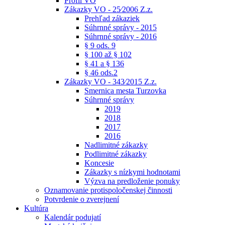
Profil VO
Zákazky VO - 25⁄2006 Z.z.
Prehľad zákaziek
Súhrnné správy - 2015
Súhrnné správy - 2016
§ 9 ods. 9
§ 100 až § 102
§ 41 a § 136
§ 46 ods.2
Zákazky VO - 343⁄2015 Z.z.
Smernica mesta Turzovka
Súhrnné správy
2019
2018
2017
2016
Nadlimitné zákazky
Podlimitné zákazky
Koncesie
Zákazky s nízkymi hodnotami
Výzva na predloženie ponuky
Oznamovanie protispoločenskej činnosti
Potvrdenie o zverejnení
Kultúra
Kalendár podujatí