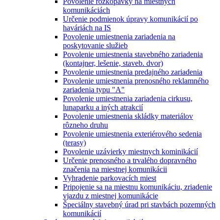
Povolenie rozkopávky na miestnych
komunikáciách
Určenie podmienok úpravy komunikácií po
haváriách na IS
Povolenie umiestnenia zariadenia na
poskytovanie služieb
Povolenie umiestnenia stavebného zariadenia
(kontajner, lešenie, staveb. dvor)
Povolenie umiestnenia predajného zariadenia
Povolenie umiestnenia prenosného reklamného
zariadenia typu "A"
Povolenie umiestnenia zariadenia cirkusu,
lunaparku a iných atrakcií
Povolenie umiestnenia skládky materiálov
rôzneho druhu
Povolenie umiestnenia exteriérového sedenia
(terasy)
Povolenie uzávierky miestnych kominikácií
Určenie prenosného a trvalého dopravného
značenia na miestnej komunikácii
Vyhradenie parkovacích miest
Pripojenie sa na miestnu komunikáciu, zriadenie
vjazdu z miestnej komunikácie
Špeciálny stavebný úrad pri stavbách pozemných
komunikácií