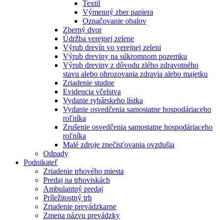
Textil
Výmenný zber papiera
Označovanie obalov
Zberný dvor
Údržba verejnej zelene
Výrub drevín vo verejnej zeleni
Výrub dreviny na súkromnom pozemku
Výrub dreviny z dôvodu zlého zdravotného
stavu alebo ohrozovania zdravia alebo majetku
Zriadenie studne
Evidencia včelstva
Vydanie rybárskeho lístka
Vydanie osvedčenia samostatne hospodáriaceho
roľníka
Zrušenie osvedčenia samostatne hospodáriaceho
roľníka
Malé zdroje znečisťovania ovzdušia
Odpady
Podnikateľ
Zriadenie trhového miesta
Predaj na trhoviskách
Ambulantný predaj
Príležitostný trh
Zriadenie prevádzkarne
Zmena názvu prevádzky