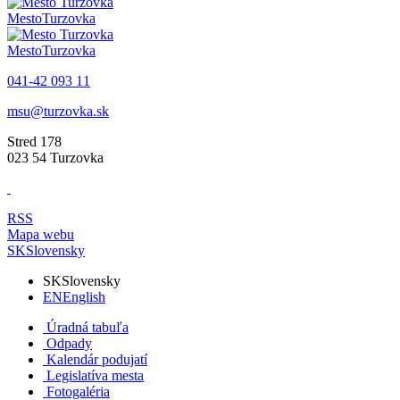
Mesto
Turzovka
Mesto
Turzovka
041-42 093 11
msu@turzovka.sk
Stred 178
023 54 Turzovka
RSS
Mapa webu
SK
Slovensky
SK
Slovensky
EN
English
Úradná tabuľa
Odpady
Kalendár podujatí
Legislatíva mesta
Fotogaléria