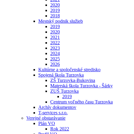
2020
2019
2018
Mestský podnik služieb
2019
2020
2021
2022
2023
2024
2025
2026
Kultúrne a spoločenské stredisko
Spojená škola Turzovka
ZŠ Turzovka-Bukovina
Materská škola Turzovka - Šárky
ZUŠ Turzovka
2019
Centrum voľného času Turzovka
Archív dokumentov
T-services s.r.o.
Verejné obstarávanie
Plán VO
Rok 2022