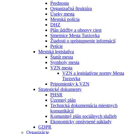
Prednosta
Organizačná štruktúra
Úseky mesta
Mestská polícia
DHZ
Plán údržby a obnovy ciest
Smernice Mesta Turzovka
Žiadosti o sprístupnenie informácií
Petície
Mestská legislatíva
Štatút mesta
Symboly mesta
VZN mesta
VZN a legislatívne normy Mesta
Turzovka
Pripomienky k VZN
Strategické dokumenty
PHSR
Územný plán
Technická dokumentácia miestnych
komunikácií
Komunitný plán sociálnych služieb
Ekonomicky oprávnené náklady
GDPR
Organizácie