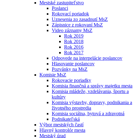
Mestské zastupiteľstvo
Poslanci
Rokovací poriadok
Uznesenia zo zasadnutí MsZ
Zápisnice z rokovaní MsZ
Video záznamy MsZ
Rok 2019
Rok 2018
Rok 2016
Rok 2017
Odpovede na interpelácie poslancov
Hlasovanie poslancov
Pozvánky na MsZ
Komisie MsZ
Rokovacie poriadky
Komisia finančná a správy majetku mesta
Komisia mládeže, vzdelávania, športu a
kultúry
Komisia výstavby, dopravy, podnikania a
životného prostredia
Komisia sociálna, bytová a zdravotná
Podnikateľská
Výbor mestských častí
Hlavný kontrolór mesta
Mestský úrad