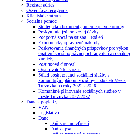
Register adries
Osvedčovacia agenda
Klientské centrum
Sociálna pomoc
Strategické dokumenty, interné právne normy
Poskytnutie jednorazovej dávky
Podporná sociálna služba- Jedáleň
Ekonomicky oprávnené náklady
Poskytovanie finančných príspevkov pre výkon
opatrení sociálnoprávnej ochrany detí a sociálnej
kurately
Posudková činnosť
Opatrovateľská služba
Súlad poskytovanej sociálnej služby s
komunitným plánom sociálnych služieb Mesta
Turzovka na roky 2022 - 2026
Komunitné plánovanie sociálnych služieb v
meste Turzovka 2027-2032
Dane a poplatky
VZN
Legislatíva
Dane
Daň z nehnuteľností
Daň za psa