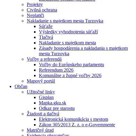
Projekty
Civilná ochrana
Neplatiči
Nakladanie s majetkom mesta Turzovka
Súťaže
Výsledky vyhodnotenia súťaží
Tlačivá
Nakladanie s majetkom mesta
Zásady hospodárenia a nakladania s majetkom
mesta Turzovka
Voľby a referendá
Voľby do Európskeho parlamentu
Referendum 2026
Komunálne a župné voľby 2026
Mapový portál
Občan
Užitočné linky
Gisplan
Mapka.gku.sk
Odkaz pre starostu
Žiadosti a tlačivá
Elektronická komunikácia s mestom
Zákon 305⁄2013 Z. z. o e-Governmente
Matričný úrad
Evidencia obyvateľov