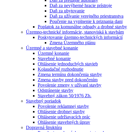
Daň za predajné automaty
Daň za nevýherné hracie prístroje
Daň za ubytovanie
Daň za užívanie verejného priestranstva
Poučenie na vyplnenie k priznania dani
Poplatok za komunálne odpady a drobné stavby
Územno-technické informácie, stanoviská k stavbám
Poskytovanie územno-technických informácií
Zmena Územného plánu
Územné a stavebné konanie
Územné konanie
Stavebné konanie
Ohlásenie jednoduchých stavieb
Kolaudačné rozhodnutie
Zmena termínu dokončenia stavby
Zmena stavby pred dokončením
Povolenie zmeny v užívaní stavby
Odstránenie stavby
Stavebný zákon 50⁄1976 Zb.
Stavebný poriadok
Povolenie reklamnej stavby
Ohlásenie drobnej stavby
Ohlásenie udržiavacích prác
Ohlásenie stavebných úprav
Dopravná štruktúra