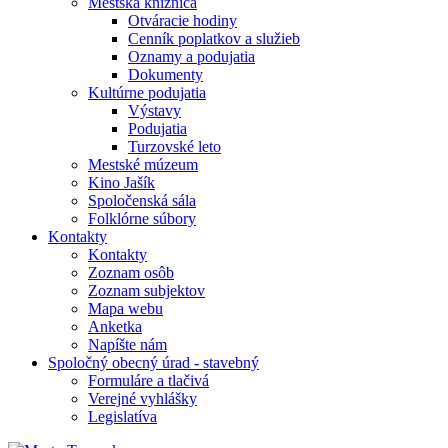
Mestská knižnica
Otváracie hodiny
Cenník poplatkov a služieb
Oznamy a podujatia
Dokumenty
Kultúrne podujatia
Výstavy
Podujatia
Turzovské leto
Mestské múzeum
Kino Jašík
Spoločenská sála
Folklórne súbory
Kontakty
Kontakty
Zoznam osôb
Zoznam subjektov
Mapa webu
Anketka
Napíšte nám
Spoločný obecný úrad - stavebný
Formuláre a tlačivá
Verejné vyhlášky
Legislatíva