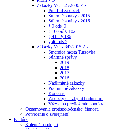
Profil VO
Zákazky VO - 25⁄2006 Z.z.
Prehľad zákaziek
Súhrnné správy - 2015
Súhrnné správy - 2016
§ 9 ods. 9
§ 100 až § 102
§ 41 a § 136
§ 46 ods.2
Zákazky VO - 343⁄2015 Z.z.
Smernica mesta Turzovka
Súhrnné správy
2019
2018
2017
2016
Nadlimitné zákazky
Podlimitné zákazky
Koncesie
Zákazky s nízkymi hodnotami
Výzva na predloženie ponuky
Oznamovanie protispoločenskej činnosti
Potvrdenie o zverejnení
Kultúra
Kalendár podujatí