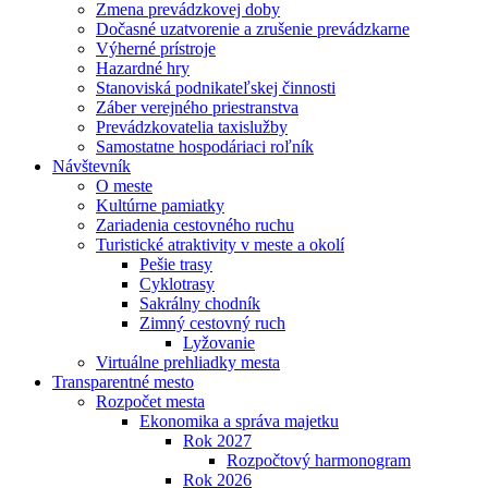
Zmena prevádzkovej doby
Dočasné uzatvorenie a zrušenie prevádzkarne
Výherné prístroje
Hazardné hry
Stanoviská podnikateľskej činnosti
Záber verejného priestranstva
Prevádzkovatelia taxislužby
Samostatne hospodáriaci roľník
Návštevník
O meste
Kultúrne pamiatky
Zariadenia cestovného ruchu
Turistické atraktivity v meste a okolí
Pešie trasy
Cyklotrasy
Sakrálny chodník
Zimný cestovný ruch
Lyžovanie
Virtuálne prehliadky mesta
Transparentné mesto
Rozpočet mesta
Ekonomika a správa majetku
Rok 2027
Rozpočtový harmonogram
Rok 2026