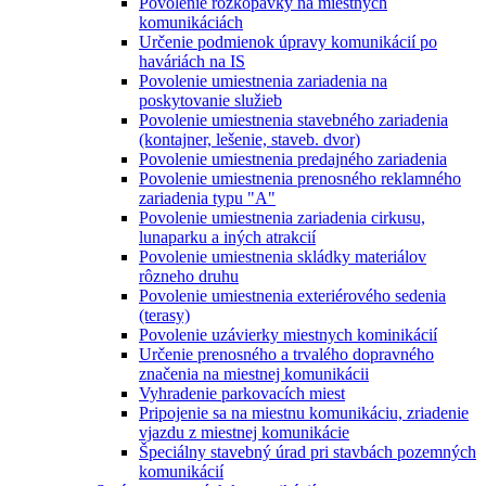
Povolenie rozkopávky na miestnych
komunikáciách
Určenie podmienok úpravy komunikácií po
haváriách na IS
Povolenie umiestnenia zariadenia na
poskytovanie služieb
Povolenie umiestnenia stavebného zariadenia
(kontajner, lešenie, staveb. dvor)
Povolenie umiestnenia predajného zariadenia
Povolenie umiestnenia prenosného reklamného
zariadenia typu "A"
Povolenie umiestnenia zariadenia cirkusu,
lunaparku a iných atrakcií
Povolenie umiestnenia skládky materiálov
rôzneho druhu
Povolenie umiestnenia exteriérového sedenia
(terasy)
Povolenie uzávierky miestnych kominikácií
Určenie prenosného a trvalého dopravného
značenia na miestnej komunikácii
Vyhradenie parkovacích miest
Pripojenie sa na miestnu komunikáciu, zriadenie
vjazdu z miestnej komunikácie
Špeciálny stavebný úrad pri stavbách pozemných
komunikácií