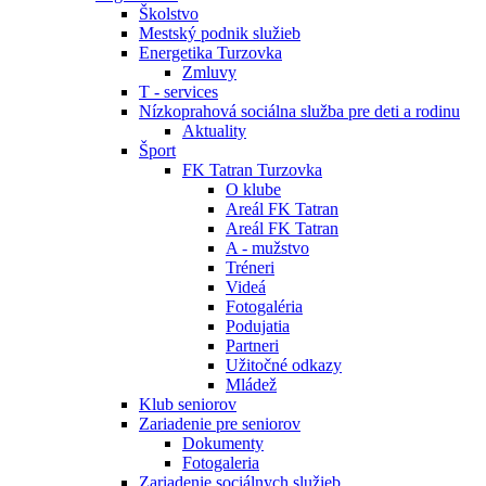
Školstvo
Mestský podnik služieb
Energetika Turzovka
Zmluvy
T - services
Nízkoprahová sociálna služba pre deti a rodinu
Aktuality
Šport
FK Tatran Turzovka
O klube
Areál FK Tatran
Areál FK Tatran
A - mužstvo
Tréneri
Videá
Fotogaléria
Podujatia
Partneri
Užitočné odkazy
Mládež
Klub seniorov
Zariadenie pre seniorov
Dokumenty
Fotogaleria
Zariadenie sociálnych služieb