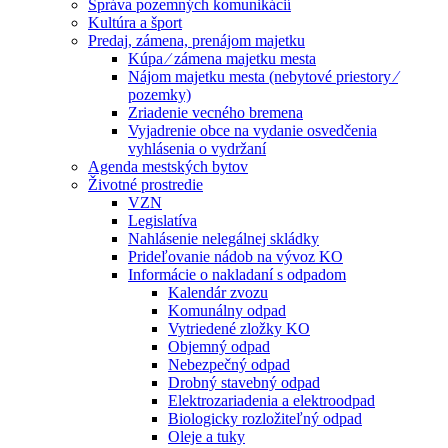
Správa pozemných komunikácií
Kultúra a šport
Predaj, zámena, prenájom majetku
Kúpa ⁄ zámena majetku mesta
Nájom majetku mesta (nebytové priestory ⁄
pozemky)
Zriadenie vecného bremena
Vyjadrenie obce na vydanie osvedčenia
vyhlásenia o vydržaní
Agenda mestských bytov
Životné prostredie
VZN
Legislatíva
Nahlásenie nelegálnej skládky
Prideľovanie nádob na vývoz KO
Informácie o nakladaní s odpadom
Kalendár zvozu
Komunálny odpad
Vytriedené zložky KO
Objemný odpad
Nebezpečný odpad
Drobný stavebný odpad
Elektrozariadenia a elektroodpad
Biologicky rozložiteľný odpad
Oleje a tuky