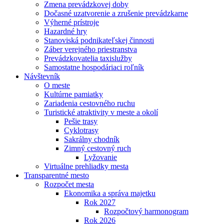
Zmena prevádzkovej doby
Dočasné uzatvorenie a zrušenie prevádzkarne
Výherné prístroje
Hazardné hry
Stanoviská podnikateľskej činnosti
Záber verejného priestranstva
Prevádzkovatelia taxislužby
Samostatne hospodáriaci roľník
Návštevník
O meste
Kultúrne pamiatky
Zariadenia cestovného ruchu
Turistické atraktivity v meste a okolí
Pešie trasy
Cyklotrasy
Sakrálny chodník
Zimný cestovný ruch
Lyžovanie
Virtuálne prehliadky mesta
Transparentné mesto
Rozpočet mesta
Ekonomika a správa majetku
Rok 2027
Rozpočtový harmonogram
Rok 2026