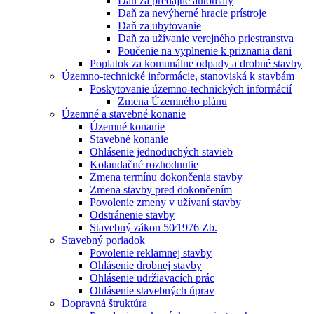
Daň za predajné automaty
Daň za nevýherné hracie prístroje
Daň za ubytovanie
Daň za užívanie verejného priestranstva
Poučenie na vyplnenie k priznania dani
Poplatok za komunálne odpady a drobné stavby
Územno-technické informácie, stanoviská k stavbám
Poskytovanie územno-technických informácií
Zmena Územného plánu
Územné a stavebné konanie
Územné konanie
Stavebné konanie
Ohlásenie jednoduchých stavieb
Kolaudačné rozhodnutie
Zmena termínu dokončenia stavby
Zmena stavby pred dokončením
Povolenie zmeny v užívaní stavby
Odstránenie stavby
Stavebný zákon 50⁄1976 Zb.
Stavebný poriadok
Povolenie reklamnej stavby
Ohlásenie drobnej stavby
Ohlásenie udržiavacích prác
Ohlásenie stavebných úprav
Dopravná štruktúra