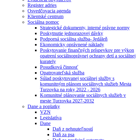
Register adries
Osvedčovacia agenda
Klientské centrum
Sociálna pomoc
Strategické dokumenty, interné právne normy
Poskytnutie jednorazovej dávky
Podporná sociálna služba- Jedáleň
Ekonomicky oprávnené náklady
Poskytovanie finančných príspevkov pre výkon
opatrení sociálnoprávnej ochrany detí a sociálnej
kurately
Posudková činnosť
Opatrovateľská služba
Súlad poskytovanej sociálnej služby s
komunitným plánom sociálnych služieb Mesta
Turzovka na roky 2022 - 2026
Komunitné plánovanie sociálnych služieb v
meste Turzovka 2027-2032
Dane a poplatky
VZN
Legislatíva
Dane
Daň z nehnuteľností
Daň za psa