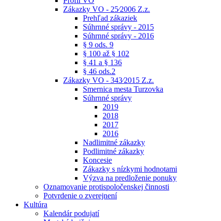
Profil VO
Zákazky VO - 25⁄2006 Z.z.
Prehľad zákaziek
Súhrnné správy - 2015
Súhrnné správy - 2016
§ 9 ods. 9
§ 100 až § 102
§ 41 a § 136
§ 46 ods.2
Zákazky VO - 343⁄2015 Z.z.
Smernica mesta Turzovka
Súhrnné správy
2019
2018
2017
2016
Nadlimitné zákazky
Podlimitné zákazky
Koncesie
Zákazky s nízkymi hodnotami
Výzva na predloženie ponuky
Oznamovanie protispoločenskej činnosti
Potvrdenie o zverejnení
Kultúra
Kalendár podujatí