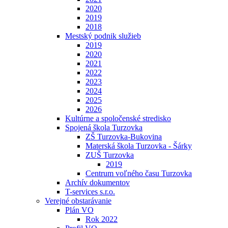
2020
2019
2018
Mestský podnik služieb
2019
2020
2021
2022
2023
2024
2025
2026
Kultúrne a spoločenské stredisko
Spojená škola Turzovka
ZŠ Turzovka-Bukovina
Materská škola Turzovka - Šárky
ZUŠ Turzovka
2019
Centrum voľného času Turzovka
Archív dokumentov
T-services s.r.o.
Verejné obstarávanie
Plán VO
Rok 2022