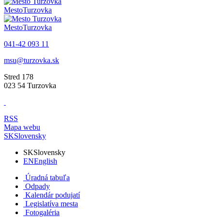
Mesto
Turzovka
Mesto
Turzovka
041-42 093 11
msu@turzovka.sk
Stred 178
023 54 Turzovka
RSS
Mapa webu
SK
Slovensky
SK
Slovensky
EN
English
Úradná tabuľa
Odpady
Kalendár podujatí
Legislatíva mesta
Fotogaléria