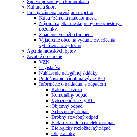
Správa pozemných komunikácií
Kultúra a šport
Predaj, zámena, prenájom majetku
Kúpa ⁄ zámena majetku mesta
Nájom majetku mesta (nebytové priestory ⁄
pozemky)
Zriadenie vecného bremena
Vyjadrenie obce na vydanie osvedčenia
vyhlásenia o vydržaní
Agenda mestských bytov
Životné prostredie
VZN
Legislatíva
Nahlásenie nelegálnej skládky
Prideľovanie nádob na vývoz KO
Informácie o nakladaní s odpadom
Kalendár zvozu
Komunálny odpad
Vytriedené zložky KO
Objemný odpad
Nebezpečný odpad
Drobný stavebný odpad
Elektrozariadenia a elektroodpad
Biologicky rozložiteľný odpad
Oleje a tuky