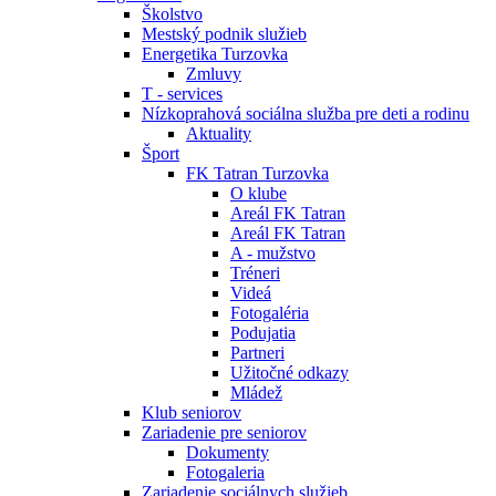
Školstvo
Mestský podnik služieb
Energetika Turzovka
Zmluvy
T - services
Nízkoprahová sociálna služba pre deti a rodinu
Aktuality
Šport
FK Tatran Turzovka
O klube
Areál FK Tatran
Areál FK Tatran
A - mužstvo
Tréneri
Videá
Fotogaléria
Podujatia
Partneri
Užitočné odkazy
Mládež
Klub seniorov
Zariadenie pre seniorov
Dokumenty
Fotogaleria
Zariadenie sociálnych služieb