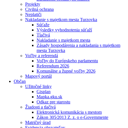
Projekty
Civilná ochrana
Neplatiči
Nakladanie s majetkom mesta Turzovka
Súťaže
Výsledky vyhodnotenia súťaží
Tlačivá
Nakladanie s majetkom mesta
Zásady hospodárenia a nakladania s majetkom
mesta Turzovka
Voľby a referendá
Voľby do Európskeho parlamentu
Referendum 2026
Komunálne a župné voľby 2026
Mapový portál
Občan
Užitočné linky
Gisplan
Mapka.gku.sk
Odkaz pre starostu
Žiadosti a tlačivá
Elektronická komunikácia s mestom
Zákon 305⁄2013 Z. z. o e-Governmente
Matričný úrad
Evidencia obyvateľov