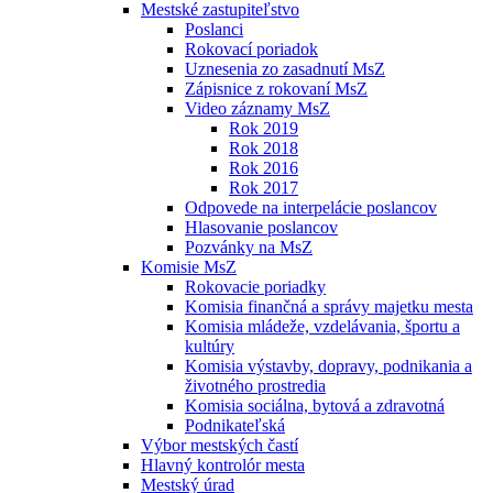
Mestské zastupiteľstvo
Poslanci
Rokovací poriadok
Uznesenia zo zasadnutí MsZ
Zápisnice z rokovaní MsZ
Video záznamy MsZ
Rok 2019
Rok 2018
Rok 2016
Rok 2017
Odpovede na interpelácie poslancov
Hlasovanie poslancov
Pozvánky na MsZ
Komisie MsZ
Rokovacie poriadky
Komisia finančná a správy majetku mesta
Komisia mládeže, vzdelávania, športu a
kultúry
Komisia výstavby, dopravy, podnikania a
životného prostredia
Komisia sociálna, bytová a zdravotná
Podnikateľská
Výbor mestských častí
Hlavný kontrolór mesta
Mestský úrad