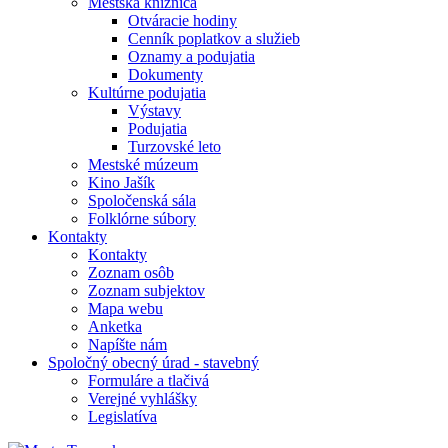
Mestská knižnica
Otváracie hodiny
Cenník poplatkov a služieb
Oznamy a podujatia
Dokumenty
Kultúrne podujatia
Výstavy
Podujatia
Turzovské leto
Mestské múzeum
Kino Jašík
Spoločenská sála
Folklórne súbory
Kontakty
Kontakty
Zoznam osôb
Zoznam subjektov
Mapa webu
Anketka
Napíšte nám
Spoločný obecný úrad - stavebný
Formuláre a tlačivá
Verejné vyhlášky
Legislatíva