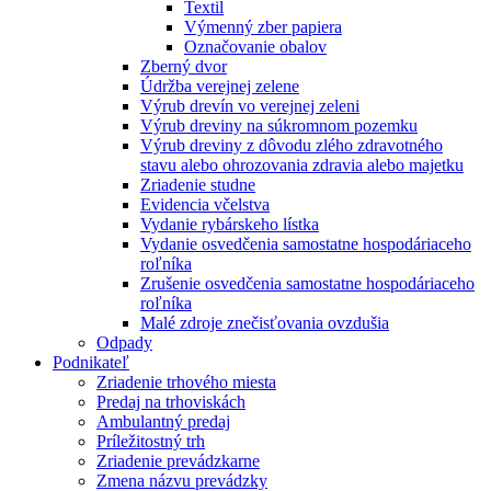
Textil
Výmenný zber papiera
Označovanie obalov
Zberný dvor
Údržba verejnej zelene
Výrub drevín vo verejnej zeleni
Výrub dreviny na súkromnom pozemku
Výrub dreviny z dôvodu zlého zdravotného
stavu alebo ohrozovania zdravia alebo majetku
Zriadenie studne
Evidencia včelstva
Vydanie rybárskeho lístka
Vydanie osvedčenia samostatne hospodáriaceho
roľníka
Zrušenie osvedčenia samostatne hospodáriaceho
roľníka
Malé zdroje znečisťovania ovzdušia
Odpady
Podnikateľ
Zriadenie trhového miesta
Predaj na trhoviskách
Ambulantný predaj
Príležitostný trh
Zriadenie prevádzkarne
Zmena názvu prevádzky