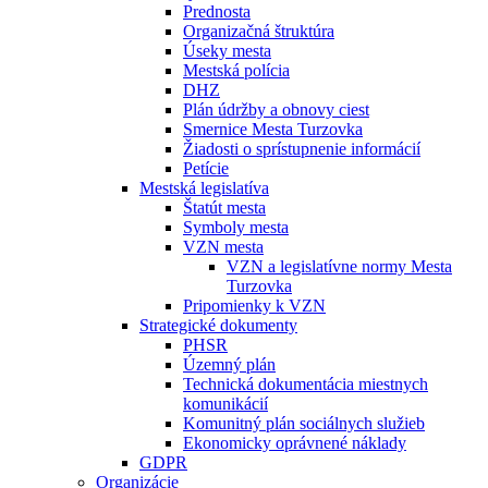
Prednosta
Organizačná štruktúra
Úseky mesta
Mestská polícia
DHZ
Plán údržby a obnovy ciest
Smernice Mesta Turzovka
Žiadosti o sprístupnenie informácií
Petície
Mestská legislatíva
Štatút mesta
Symboly mesta
VZN mesta
VZN a legislatívne normy Mesta
Turzovka
Pripomienky k VZN
Strategické dokumenty
PHSR
Územný plán
Technická dokumentácia miestnych
komunikácií
Komunitný plán sociálnych služieb
Ekonomicky oprávnené náklady
GDPR
Organizácie