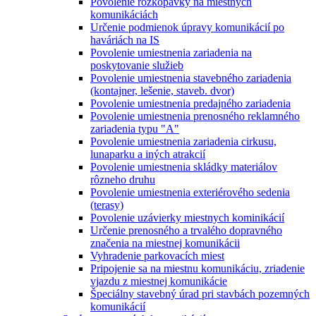
Povolenie rozkopávky na miestnych
komunikáciách
Určenie podmienok úpravy komunikácií po
haváriách na IS
Povolenie umiestnenia zariadenia na
poskytovanie služieb
Povolenie umiestnenia stavebného zariadenia
(kontajner, lešenie, staveb. dvor)
Povolenie umiestnenia predajného zariadenia
Povolenie umiestnenia prenosného reklamného
zariadenia typu "A"
Povolenie umiestnenia zariadenia cirkusu,
lunaparku a iných atrakcií
Povolenie umiestnenia skládky materiálov
rôzneho druhu
Povolenie umiestnenia exteriérového sedenia
(terasy)
Povolenie uzávierky miestnych kominikácií
Určenie prenosného a trvalého dopravného
značenia na miestnej komunikácii
Vyhradenie parkovacích miest
Pripojenie sa na miestnu komunikáciu, zriadenie
vjazdu z miestnej komunikácie
Špeciálny stavebný úrad pri stavbách pozemných
komunikácií