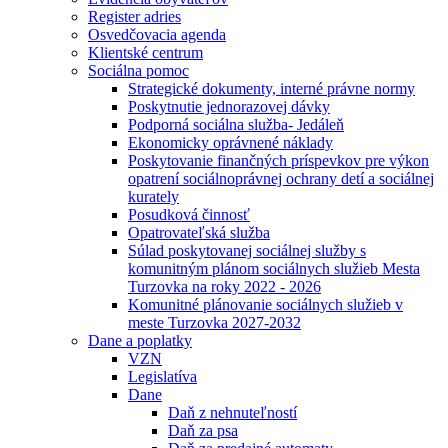
Register adries
Osvedčovacia agenda
Klientské centrum
Sociálna pomoc
Strategické dokumenty, interné právne normy
Poskytnutie jednorazovej dávky
Podporná sociálna služba- Jedáleň
Ekonomicky oprávnené náklady
Poskytovanie finančných príspevkov pre výkon
opatrení sociálnoprávnej ochrany detí a sociálnej
kurately
Posudková činnosť
Opatrovateľská služba
Súlad poskytovanej sociálnej služby s
komunitným plánom sociálnych služieb Mesta
Turzovka na roky 2022 - 2026
Komunitné plánovanie sociálnych služieb v
meste Turzovka 2027-2032
Dane a poplatky
VZN
Legislatíva
Dane
Daň z nehnuteľností
Daň za psa