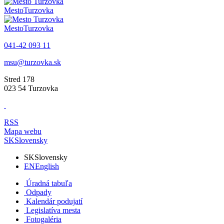
Mesto
Turzovka
Mesto
Turzovka
041-42 093 11
msu@turzovka.sk
Stred 178
023 54 Turzovka
RSS
Mapa webu
SK
Slovensky
SK
Slovensky
EN
English
Úradná tabuľa
Odpady
Kalendár podujatí
Legislatíva mesta
Fotogaléria