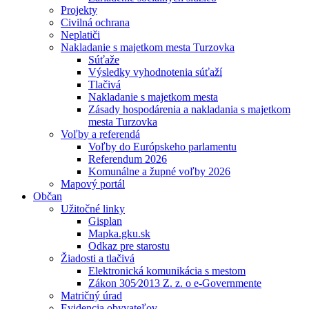
Projekty
Civilná ochrana
Neplatiči
Nakladanie s majetkom mesta Turzovka
Súťaže
Výsledky vyhodnotenia súťaží
Tlačivá
Nakladanie s majetkom mesta
Zásady hospodárenia a nakladania s majetkom
mesta Turzovka
Voľby a referendá
Voľby do Európskeho parlamentu
Referendum 2026
Komunálne a župné voľby 2026
Mapový portál
Občan
Užitočné linky
Gisplan
Mapka.gku.sk
Odkaz pre starostu
Žiadosti a tlačivá
Elektronická komunikácia s mestom
Zákon 305⁄2013 Z. z. o e-Governmente
Matričný úrad
Evidencia obyvateľov