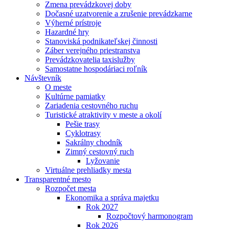
Zmena prevádzkovej doby
Dočasné uzatvorenie a zrušenie prevádzkarne
Výherné prístroje
Hazardné hry
Stanoviská podnikateľskej činnosti
Záber verejného priestranstva
Prevádzkovatelia taxislužby
Samostatne hospodáriaci roľník
Návštevník
O meste
Kultúrne pamiatky
Zariadenia cestovného ruchu
Turistické atraktivity v meste a okolí
Pešie trasy
Cyklotrasy
Sakrálny chodník
Zimný cestovný ruch
Lyžovanie
Virtuálne prehliadky mesta
Transparentné mesto
Rozpočet mesta
Ekonomika a správa majetku
Rok 2027
Rozpočtový harmonogram
Rok 2026