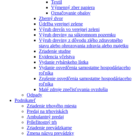
Textil
Výmenný zber papiera
Označovanie obalov
Zberný dvor
Údržba verejnej zelene
Výrub drevín vo verejnej zeleni
Výrub dreviny na súkromnom pozemku
Výrub dreviny z dôvodu zlého zdravotného
stavu alebo ohrozovania zdravia alebo majetku
Zriadenie studne
Evidencia včelstva
Vydanie rybárskeho lístka
Vydanie osvedčenia samostatne hospodáriaceho
roľníka
Zrušenie osvedčenia samostatne hospodáriaceho
roľníka
Malé zdroje znečisťovania ovzdušia
Odpady
Podnikateľ
Zriadenie trhového miesta
Predaj na trhoviskách
Ambulantný predaj
Príležitostný trh
Zriadenie prevádzkarne
Zmena názvu prevádzky