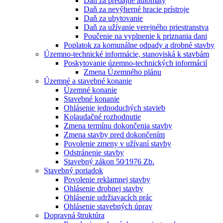
Daň za predajné automaty
Daň za nevýherné hracie prístroje
Daň za ubytovanie
Daň za užívanie verejného priestranstva
Poučenie na vyplnenie k priznania dani
Poplatok za komunálne odpady a drobné stavby
Územno-technické informácie, stanoviská k stavbám
Poskytovanie územno-technických informácií
Zmena Územného plánu
Územné a stavebné konanie
Územné konanie
Stavebné konanie
Ohlásenie jednoduchých stavieb
Kolaudačné rozhodnutie
Zmena termínu dokončenia stavby
Zmena stavby pred dokončením
Povolenie zmeny v užívaní stavby
Odstránenie stavby
Stavebný zákon 50⁄1976 Zb.
Stavebný poriadok
Povolenie reklamnej stavby
Ohlásenie drobnej stavby
Ohlásenie udržiavacích prác
Ohlásenie stavebných úprav
Dopravná štruktúra