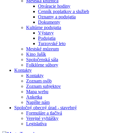
Mestská knižnica
Otváracie hodiny
Cenník poplatkov a služieb
Oznamy a podujatia
Dokumenty
Kultúrne podujatia
Výstavy
Podujatia
Turzovské leto
Mestské múzeum
Kino Jašík
Spoločenská sála
Folklórne súbory
Kontakty
Kontakty
Zoznam osôb
Zoznam subjektov
Mapa webu
Anketka
Napíšte nám
Spoločný obecný úrad - stavebný
Formuláre a tlačivá
Verejné vyhlášky
Legislatíva