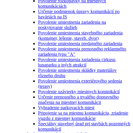
Povolenie rozkopávky na miestnych
komunikáciách
Určenie podmienok úpravy komunikácií po
haváriách na IS
Povolenie umiestnenia zariadenia na
poskytovanie služieb
Povolenie umiestnenia stavebného zariadenia
(kontajner, lešenie, staveb. dvor)
Povolenie umiestnenia predajného zariadenia
Povolenie umiestnenia prenosného reklamného
zariadenia typu "A"
Povolenie umiestnenia zariadenia cirkusu,
lunaparku a iných atrakcií
Povolenie umiestnenia skládky materiálov
rôzneho druhu
Povolenie umiestnenia exteriérového sedenia
(terasy)
Povolenie uzávierky miestnych kominikácií
Určenie prenosného a trvalého dopravného
značenia na miestnej komunikácii
Vyhradenie parkovacích miest
Pripojenie sa na miestnu komunikáciu, zriadenie
vjazdu z miestnej komunikácie
Špeciálny stavebný úrad pri stavbách pozemných
komunikácií