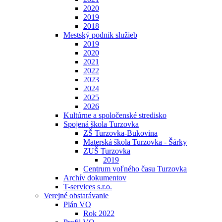
2020
2019
2018
Mestský podnik služieb
2019
2020
2021
2022
2023
2024
2025
2026
Kultúrne a spoločenské stredisko
Spojená škola Turzovka
ZŠ Turzovka-Bukovina
Materská škola Turzovka - Šárky
ZUŠ Turzovka
2019
Centrum voľného času Turzovka
Archív dokumentov
T-services s.r.o.
Verejné obstarávanie
Plán VO
Rok 2022