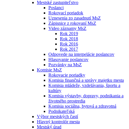
Mestské zastupiteľstvo
Poslanci
Rokovací poriadok
Uznesenia zo zasadnutí MsZ
Zápisnice z rokovaní MsZ
Video záznamy MsZ
Rok 2019
Rok 2018
Rok 2016
Rok 2017
Odpovede na interpelácie poslancov
Hlasovanie poslancov
Pozvánky na MsZ
Komisie MsZ
Rokovacie poriadky
Komisia finančná a správy majetku mesta
Komisia mládeže, vzdelávania, športu a
kultúry
Komisia výstavby, dopravy, podnikania a
životného prostredia
Komisia sociálna, bytová a zdravotná
Podnikateľská
Výbor mestských častí
Hlavný kontrolór mesta
Mestský úrad