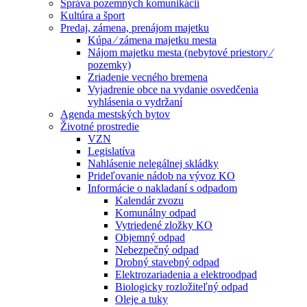
Správa pozemných komunikácií
Kultúra a šport
Predaj, zámena, prenájom majetku
Kúpa ⁄ zámena majetku mesta
Nájom majetku mesta (nebytové priestory ⁄
pozemky)
Zriadenie vecného bremena
Vyjadrenie obce na vydanie osvedčenia
vyhlásenia o vydržaní
Agenda mestských bytov
Životné prostredie
VZN
Legislatíva
Nahlásenie nelegálnej skládky
Prideľovanie nádob na vývoz KO
Informácie o nakladaní s odpadom
Kalendár zvozu
Komunálny odpad
Vytriedené zložky KO
Objemný odpad
Nebezpečný odpad
Drobný stavebný odpad
Elektrozariadenia a elektroodpad
Biologicky rozložiteľný odpad
Oleje a tuky