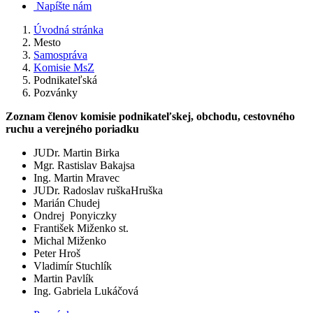
Napíšte nám
Úvodná stránka
Mesto
Samospráva
Komisie MsZ
Podnikateľská
Pozvánky
Zoznam členov komisie podnikateľskej, obchodu, cestovného
ruchu a verejného poriadku­­­­­­­­­­­­­­­­­­­­­­­­­­­­­
JUDr. Martin Birka
Mgr. Rastislav Bakajsa
Ing. Martin Mravec
JUDr. Radoslav ruškaHruška
Marián Chudej
Ondrej Ponyiczky
František Miženko st.
Michal Miženko
Peter Hroš
Vladimír Stuchlík
Martin Pavlík
Ing. Gabriela Lukáčová