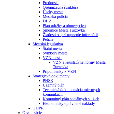
Prednosta
Organizačná štruktúra
Úseky mesta
Mestská polícia
DHZ
Plán údržby a obnovy ciest
Smernice Mesta Turzovka
Žiadosti o sprístupnenie informácií
Petície
Mestská legislatíva
Štatút mesta
Symboly mesta
VZN mesta
VZN a legislatívne normy Mesta
Turzovka
Pripomienky k VZN
Strategické dokumenty
PHSR
Územný plán
Technická dokumentácia miestnych
komunikácií
Komunitný plán sociálnych služieb
Ekonomicky oprávnené náklady
GDPR
Organizácie