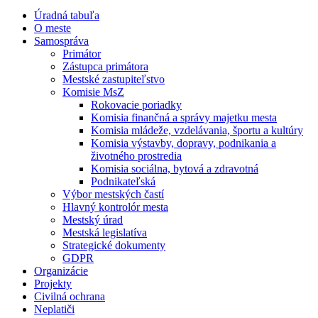
Úradná tabuľa
O meste
Samospráva
Primátor
Zástupca primátora
Mestské zastupiteľstvo
Komisie MsZ
Rokovacie poriadky
Komisia finančná a správy majetku mesta
Komisia mládeže, vzdelávania, športu a kultúry
Komisia výstavby, dopravy, podnikania a
životného prostredia
Komisia sociálna, bytová a zdravotná
Podnikateľská
Výbor mestských častí
Hlavný kontrolór mesta
Mestský úrad
Mestská legislatíva
Strategické dokumenty
GDPR
Organizácie
Projekty
Civilná ochrana
Neplatiči