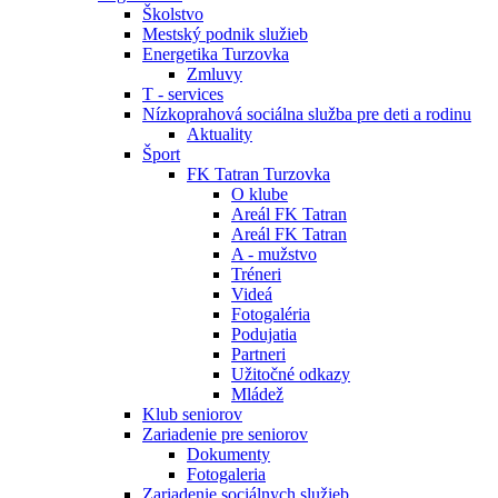
Školstvo
Mestský podnik služieb
Energetika Turzovka
Zmluvy
T - services
Nízkoprahová sociálna služba pre deti a rodinu
Aktuality
Šport
FK Tatran Turzovka
O klube
Areál FK Tatran
Areál FK Tatran
A - mužstvo
Tréneri
Videá
Fotogaléria
Podujatia
Partneri
Užitočné odkazy
Mládež
Klub seniorov
Zariadenie pre seniorov
Dokumenty
Fotogaleria
Zariadenie sociálnych služieb