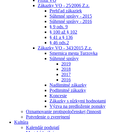
Profil VO
Zákazky VO - 25⁄2006 Z.z.
Prehľad zákaziek
Súhrnné správy - 2015
Súhrnné správy - 2016
§ 9 ods. 9
§ 100 až § 102
§ 41 a § 136
§ 46 ods.2
Zákazky VO - 343⁄2015 Z.z.
Smernica mesta Turzovka
Súhrnné správy
2019
2018
2017
2016
Nadlimitné zákazky
Podlimitné zákazky
Koncesie
Zákazky s nízkymi hodnotami
Výzva na predloženie ponuky
Oznamovanie protispoločenskej činnosti
Potvrdenie o zverejnení
Kultúra
Kalendár podujatí