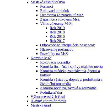
Mestské zastupiteľstvo
Poslanci
Rokovací poriadok
Uznesenia zo zasadnutí MsZ
Zápisnice z rokovaní MsZ
Video záznamy MsZ
Rok 2019
Rok 2018
Rok 2016
Rok 2017
Odpovede na interpelácie poslancov
Hlasovanie poslancov
Pozvánky na MsZ
Komisie MsZ
Rokovacie poriadky
Komisia finančná a správy majetku mesta
Komisia mládeže, vzdelávania, športu a
kultúry
Komisia výstavby, dopravy, podnikania a
životného prostredia
Komisia sociálna, bytová a zdravotná
Podnikateľská
Výbor mestských častí
Hlavný kontrolór mesta
Mestský úrad