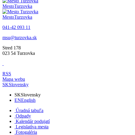
Mesto
Turzovka
Mesto
Turzovka
041-42 093 11
msu@turzovka.sk
Stred 178
023 54 Turzovka
RSS
Mapa webu
SK
Slovensky
SK
Slovensky
EN
English
Úradná tabuľa
Odpady
Kalendár podujatí
Legislatíva mesta
Fotogaléria