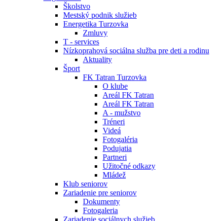
Školstvo
Mestský podnik služieb
Energetika Turzovka
Zmluvy
T - services
Nízkoprahová sociálna služba pre deti a rodinu
Aktuality
Šport
FK Tatran Turzovka
O klube
Areál FK Tatran
Areál FK Tatran
A - mužstvo
Tréneri
Videá
Fotogaléria
Podujatia
Partneri
Užitočné odkazy
Mládež
Klub seniorov
Zariadenie pre seniorov
Dokumenty
Fotogaleria
Zariadenie sociálnych služieb