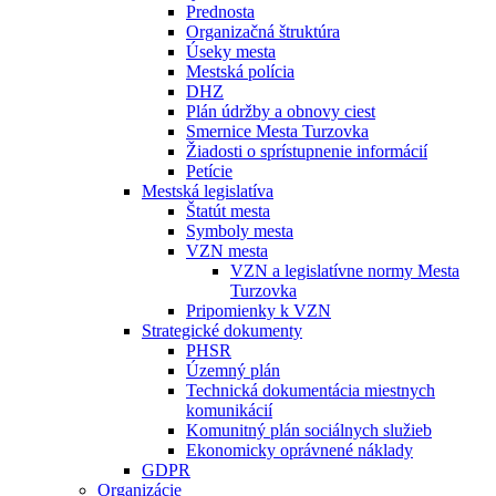
Prednosta
Organizačná štruktúra
Úseky mesta
Mestská polícia
DHZ
Plán údržby a obnovy ciest
Smernice Mesta Turzovka
Žiadosti o sprístupnenie informácií
Petície
Mestská legislatíva
Štatút mesta
Symboly mesta
VZN mesta
VZN a legislatívne normy Mesta
Turzovka
Pripomienky k VZN
Strategické dokumenty
PHSR
Územný plán
Technická dokumentácia miestnych
komunikácií
Komunitný plán sociálnych služieb
Ekonomicky oprávnené náklady
GDPR
Organizácie