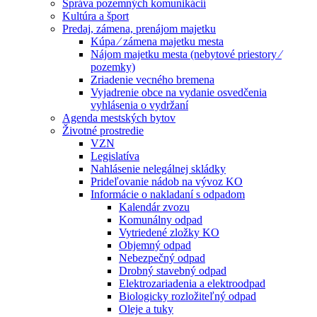
Správa pozemných komunikácií
Kultúra a šport
Predaj, zámena, prenájom majetku
Kúpa ⁄ zámena majetku mesta
Nájom majetku mesta (nebytové priestory ⁄
pozemky)
Zriadenie vecného bremena
Vyjadrenie obce na vydanie osvedčenia
vyhlásenia o vydržaní
Agenda mestských bytov
Životné prostredie
VZN
Legislatíva
Nahlásenie nelegálnej skládky
Prideľovanie nádob na vývoz KO
Informácie o nakladaní s odpadom
Kalendár zvozu
Komunálny odpad
Vytriedené zložky KO
Objemný odpad
Nebezpečný odpad
Drobný stavebný odpad
Elektrozariadenia a elektroodpad
Biologicky rozložiteľný odpad
Oleje a tuky