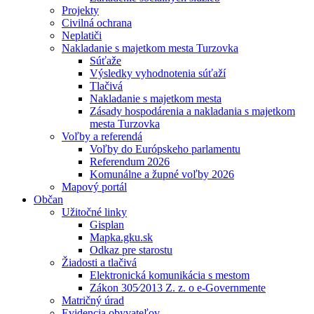
Projekty
Civilná ochrana
Neplatiči
Nakladanie s majetkom mesta Turzovka
Súťaže
Výsledky vyhodnotenia súťaží
Tlačivá
Nakladanie s majetkom mesta
Zásady hospodárenia a nakladania s majetkom
mesta Turzovka
Voľby a referendá
Voľby do Európskeho parlamentu
Referendum 2026
Komunálne a župné voľby 2026
Mapový portál
Občan
Užitočné linky
Gisplan
Mapka.gku.sk
Odkaz pre starostu
Žiadosti a tlačivá
Elektronická komunikácia s mestom
Zákon 305⁄2013 Z. z. o e-Governmente
Matričný úrad
Evidencia obyvateľov