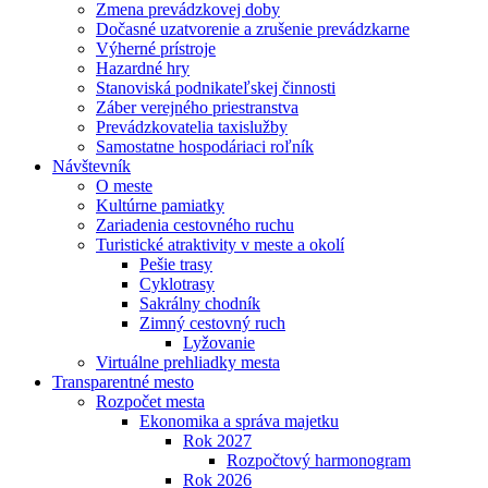
Zmena prevádzkovej doby
Dočasné uzatvorenie a zrušenie prevádzkarne
Výherné prístroje
Hazardné hry
Stanoviská podnikateľskej činnosti
Záber verejného priestranstva
Prevádzkovatelia taxislužby
Samostatne hospodáriaci roľník
Návštevník
O meste
Kultúrne pamiatky
Zariadenia cestovného ruchu
Turistické atraktivity v meste a okolí
Pešie trasy
Cyklotrasy
Sakrálny chodník
Zimný cestovný ruch
Lyžovanie
Virtuálne prehliadky mesta
Transparentné mesto
Rozpočet mesta
Ekonomika a správa majetku
Rok 2027
Rozpočtový harmonogram
Rok 2026