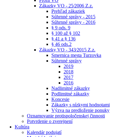
Profil VO
Zákazky VO - 25⁄2006 Z.z.
Prehľad zákaziek
Súhrnné správy - 2015
Súhrnné správy - 2016
§ 9 ods. 9
§ 100 až § 102
§ 41 a § 136
§ 46 ods.2
Zákazky VO - 343⁄2015 Z.z.
Smernica mesta Turzovka
Súhrnné správy
2019
2018
2017
2016
Nadlimitné zákazky
Podlimitné zákazky
Koncesie
Zákazky s nízkymi hodnotami
Výzva na predloženie ponuky
Oznamovanie protispoločenskej činnosti
Potvrdenie o zverejnení
Kultúra
Kalendár podujatí