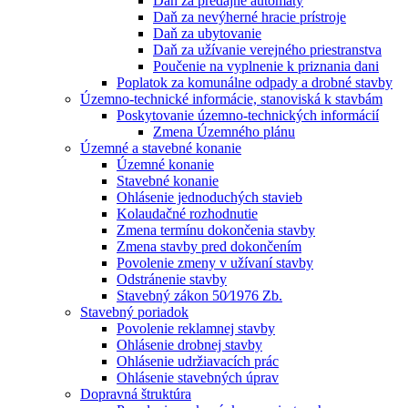
Daň za predajné automaty
Daň za nevýherné hracie prístroje
Daň za ubytovanie
Daň za užívanie verejného priestranstva
Poučenie na vyplnenie k priznania dani
Poplatok za komunálne odpady a drobné stavby
Územno-technické informácie, stanoviská k stavbám
Poskytovanie územno-technických informácií
Zmena Územného plánu
Územné a stavebné konanie
Územné konanie
Stavebné konanie
Ohlásenie jednoduchých stavieb
Kolaudačné rozhodnutie
Zmena termínu dokončenia stavby
Zmena stavby pred dokončením
Povolenie zmeny v užívaní stavby
Odstránenie stavby
Stavebný zákon 50⁄1976 Zb.
Stavebný poriadok
Povolenie reklamnej stavby
Ohlásenie drobnej stavby
Ohlásenie udržiavacích prác
Ohlásenie stavebných úprav
Dopravná štruktúra