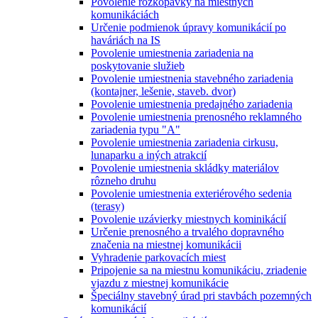
Povolenie rozkopávky na miestnych
komunikáciách
Určenie podmienok úpravy komunikácií po
haváriách na IS
Povolenie umiestnenia zariadenia na
poskytovanie služieb
Povolenie umiestnenia stavebného zariadenia
(kontajner, lešenie, staveb. dvor)
Povolenie umiestnenia predajného zariadenia
Povolenie umiestnenia prenosného reklamného
zariadenia typu "A"
Povolenie umiestnenia zariadenia cirkusu,
lunaparku a iných atrakcií
Povolenie umiestnenia skládky materiálov
rôzneho druhu
Povolenie umiestnenia exteriérového sedenia
(terasy)
Povolenie uzávierky miestnych kominikácií
Určenie prenosného a trvalého dopravného
značenia na miestnej komunikácii
Vyhradenie parkovacích miest
Pripojenie sa na miestnu komunikáciu, zriadenie
vjazdu z miestnej komunikácie
Špeciálny stavebný úrad pri stavbách pozemných
komunikácií