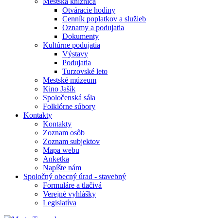
Mestská knižnica
Otváracie hodiny
Cenník poplatkov a služieb
Oznamy a podujatia
Dokumenty
Kultúrne podujatia
Výstavy
Podujatia
Turzovské leto
Mestské múzeum
Kino Jašík
Spoločenská sála
Folklórne súbory
Kontakty
Kontakty
Zoznam osôb
Zoznam subjektov
Mapa webu
Anketka
Napíšte nám
Spoločný obecný úrad - stavebný
Formuláre a tlačivá
Verejné vyhlášky
Legislatíva