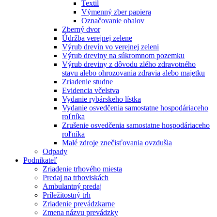
Textil
Výmenný zber papiera
Označovanie obalov
Zberný dvor
Údržba verejnej zelene
Výrub drevín vo verejnej zeleni
Výrub dreviny na súkromnom pozemku
Výrub dreviny z dôvodu zlého zdravotného
stavu alebo ohrozovania zdravia alebo majetku
Zriadenie studne
Evidencia včelstva
Vydanie rybárskeho lístka
Vydanie osvedčenia samostatne hospodáriaceho
roľníka
Zrušenie osvedčenia samostatne hospodáriaceho
roľníka
Malé zdroje znečisťovania ovzdušia
Odpady
Podnikateľ
Zriadenie trhového miesta
Predaj na trhoviskách
Ambulantný predaj
Príležitostný trh
Zriadenie prevádzkarne
Zmena názvu prevádzky