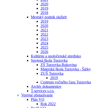
2020
2019
2018
Mestský podnik služieb
2019
2020
2021
2022
2023
2024
2025
2026
Kultúrne a spoločenské stredisko
Spojená škola Turzovka
ZŠ Turzovka-Bukovina
Materská škola Turzovka - Šárky
ZUŠ Turzovka
2019
Centrum voľného času Turzovka
Archív dokumentov
T-services s.r.o.
Verejné obstarávanie
Plán VO
Rok 2022