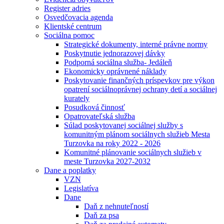
Register adries
Osvedčovacia agenda
Klientské centrum
Sociálna pomoc
Strategické dokumenty, interné právne normy
Poskytnutie jednorazovej dávky
Podporná sociálna služba- Jedáleň
Ekonomicky oprávnené náklady
Poskytovanie finančných príspevkov pre výkon
opatrení sociálnoprávnej ochrany detí a sociálnej
kurately
Posudková činnosť
Opatrovateľská služba
Súlad poskytovanej sociálnej služby s
komunitným plánom sociálnych služieb Mesta
Turzovka na roky 2022 - 2026
Komunitné plánovanie sociálnych služieb v
meste Turzovka 2027-2032
Dane a poplatky
VZN
Legislatíva
Dane
Daň z nehnuteľností
Daň za psa