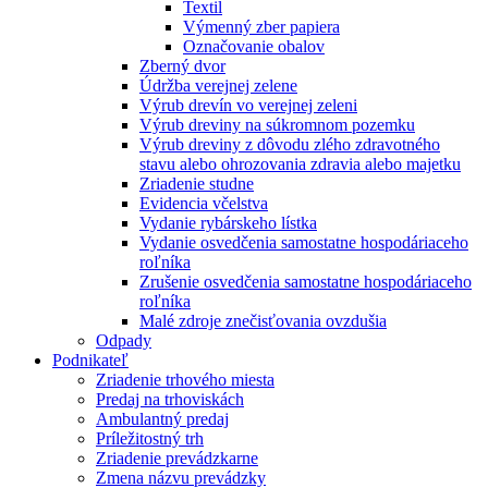
Textil
Výmenný zber papiera
Označovanie obalov
Zberný dvor
Údržba verejnej zelene
Výrub drevín vo verejnej zeleni
Výrub dreviny na súkromnom pozemku
Výrub dreviny z dôvodu zlého zdravotného
stavu alebo ohrozovania zdravia alebo majetku
Zriadenie studne
Evidencia včelstva
Vydanie rybárskeho lístka
Vydanie osvedčenia samostatne hospodáriaceho
roľníka
Zrušenie osvedčenia samostatne hospodáriaceho
roľníka
Malé zdroje znečisťovania ovzdušia
Odpady
Podnikateľ
Zriadenie trhového miesta
Predaj na trhoviskách
Ambulantný predaj
Príležitostný trh
Zriadenie prevádzkarne
Zmena názvu prevádzky