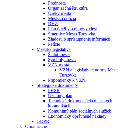
Prednosta
Organizačná štruktúra
Úseky mesta
Mestská polícia
DHZ
Plán údržby a obnovy ciest
Smernice Mesta Turzovka
Žiadosti o sprístupnenie informácií
Petície
Mestská legislatíva
Štatút mesta
Symboly mesta
VZN mesta
VZN a legislatívne normy Mesta
Turzovka
Pripomienky k VZN
Strategické dokumenty
PHSR
Územný plán
Technická dokumentácia miestnych
komunikácií
Komunitný plán sociálnych služieb
Ekonomicky oprávnené náklady
GDPR
Organizácie