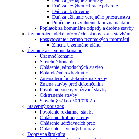
Daň za predajné automaty
Daň za nevýherné hracie prístroje
Daň za ubytovanie
Daň za užívanie verejného priestranstva
Poučenie na vyplnenie k priznania dani
Poplatok za komunálne odpady a drobné stavby
Územno-technické informácie, stanoviská k stavbám
Poskytovanie územno-technických informácií
Zmena Územného plánu
Územné a stavebné konanie
Územné konanie
Stavebné konanie
Ohlásenie jednoduchých stavieb
Kolaudačné rozhodnutie
Zmena termínu dokončenia stavby
Zmena stavby pred dokončením
Povolenie zmeny v užívaní stavby
Odstránenie stavby
Stavebný zákon 50⁄1976 Zb.
Stavebný poriadok
Povolenie reklamnej stavby
Ohlásenie drobnej stavby
Ohlásenie udržiavacích prác
Ohlásenie stavebných úprav
Dopravná štruktúra