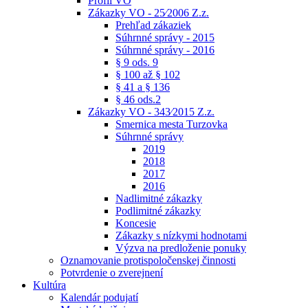
Profil VO
Zákazky VO - 25⁄2006 Z.z.
Prehľad zákaziek
Súhrnné správy - 2015
Súhrnné správy - 2016
§ 9 ods. 9
§ 100 až § 102
§ 41 a § 136
§ 46 ods.2
Zákazky VO - 343⁄2015 Z.z.
Smernica mesta Turzovka
Súhrnné správy
2019
2018
2017
2016
Nadlimitné zákazky
Podlimitné zákazky
Koncesie
Zákazky s nízkymi hodnotami
Výzva na predloženie ponuky
Oznamovanie protispoločenskej činnosti
Potvrdenie o zverejnení
Kultúra
Kalendár podujatí