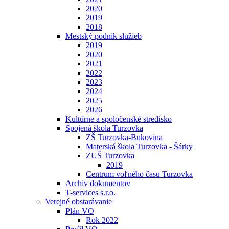
2020
2019
2018
Mestský podnik služieb
2019
2020
2021
2022
2023
2024
2025
2026
Kultúrne a spoločenské stredisko
Spojená škola Turzovka
ZŠ Turzovka-Bukovina
Materská škola Turzovka - Šárky
ZUŠ Turzovka
2019
Centrum voľného času Turzovka
Archív dokumentov
T-services s.r.o.
Verejné obstarávanie
Plán VO
Rok 2022