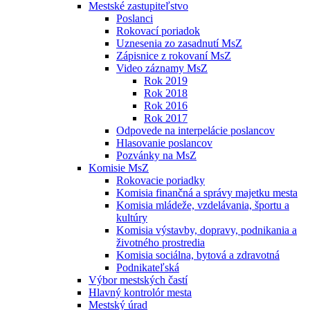
Mestské zastupiteľstvo
Poslanci
Rokovací poriadok
Uznesenia zo zasadnutí MsZ
Zápisnice z rokovaní MsZ
Video záznamy MsZ
Rok 2019
Rok 2018
Rok 2016
Rok 2017
Odpovede na interpelácie poslancov
Hlasovanie poslancov
Pozvánky na MsZ
Komisie MsZ
Rokovacie poriadky
Komisia finančná a správy majetku mesta
Komisia mládeže, vzdelávania, športu a
kultúry
Komisia výstavby, dopravy, podnikania a
životného prostredia
Komisia sociálna, bytová a zdravotná
Podnikateľská
Výbor mestských častí
Hlavný kontrolór mesta
Mestský úrad