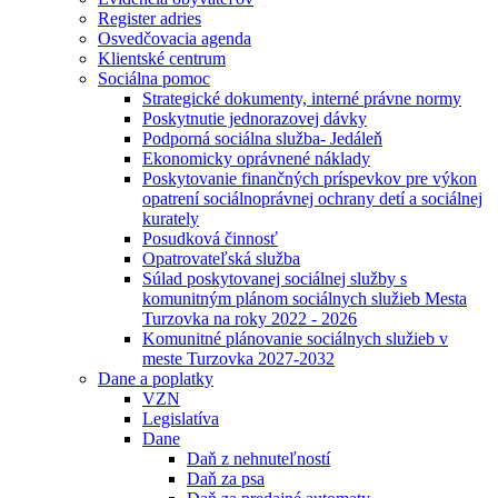
Register adries
Osvedčovacia agenda
Klientské centrum
Sociálna pomoc
Strategické dokumenty, interné právne normy
Poskytnutie jednorazovej dávky
Podporná sociálna služba- Jedáleň
Ekonomicky oprávnené náklady
Poskytovanie finančných príspevkov pre výkon
opatrení sociálnoprávnej ochrany detí a sociálnej
kurately
Posudková činnosť
Opatrovateľská služba
Súlad poskytovanej sociálnej služby s
komunitným plánom sociálnych služieb Mesta
Turzovka na roky 2022 - 2026
Komunitné plánovanie sociálnych služieb v
meste Turzovka 2027-2032
Dane a poplatky
VZN
Legislatíva
Dane
Daň z nehnuteľností
Daň za psa