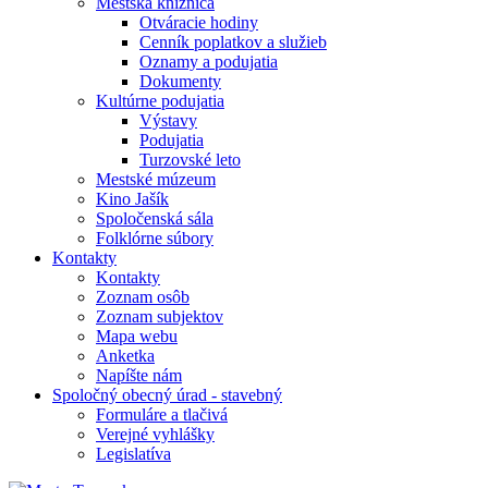
Mestská knižnica
Otváracie hodiny
Cenník poplatkov a služieb
Oznamy a podujatia
Dokumenty
Kultúrne podujatia
Výstavy
Podujatia
Turzovské leto
Mestské múzeum
Kino Jašík
Spoločenská sála
Folklórne súbory
Kontakty
Kontakty
Zoznam osôb
Zoznam subjektov
Mapa webu
Anketka
Napíšte nám
Spoločný obecný úrad - stavebný
Formuláre a tlačivá
Verejné vyhlášky
Legislatíva