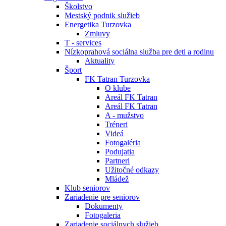
Školstvo
Mestský podnik služieb
Energetika Turzovka
Zmluvy
T - services
Nízkoprahová sociálna služba pre deti a rodinu
Aktuality
Šport
FK Tatran Turzovka
O klube
Areál FK Tatran
Areál FK Tatran
A - mužstvo
Tréneri
Videá
Fotogaléria
Podujatia
Partneri
Užitočné odkazy
Mládež
Klub seniorov
Zariadenie pre seniorov
Dokumenty
Fotogaleria
Zariadenie sociálnych služieb