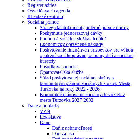
Register adries
Osvedčovacia agenda
Klientské centrum
Sociálna pomoc
Strategické dokumenty, interné právne normy
Poskytnutie jednorazovej dávky
Podporná sociálna služba- Jedáleň
Ekonomicky oprávnené náklady
Poskytovanie finančných príspevkov pre výkon
opatrení sociálnoprávnej ochrany detí a sociálnej
kurately
Posudková činnosť
Opatrovateľská služba
Súlad poskytovanej sociálnej služby s
komunitným plánom sociálnych služieb Mesta
Turzovka na roky 2022 - 2026
Komunitné plánovanie sociálnych služieb v
meste Turzovka 2027-2032
Dane a poplatky
VZN
Legislatíva
Dane
Daň z nehnuteľností
Daň za psa