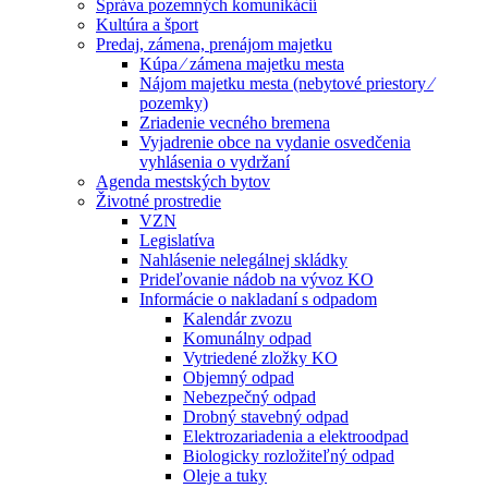
Správa pozemných komunikácií
Kultúra a šport
Predaj, zámena, prenájom majetku
Kúpa ⁄ zámena majetku mesta
Nájom majetku mesta (nebytové priestory ⁄
pozemky)
Zriadenie vecného bremena
Vyjadrenie obce na vydanie osvedčenia
vyhlásenia o vydržaní
Agenda mestských bytov
Životné prostredie
VZN
Legislatíva
Nahlásenie nelegálnej skládky
Prideľovanie nádob na vývoz KO
Informácie o nakladaní s odpadom
Kalendár zvozu
Komunálny odpad
Vytriedené zložky KO
Objemný odpad
Nebezpečný odpad
Drobný stavebný odpad
Elektrozariadenia a elektroodpad
Biologicky rozložiteľný odpad
Oleje a tuky