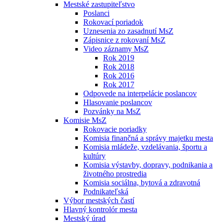
Mestské zastupiteľstvo
Poslanci
Rokovací poriadok
Uznesenia zo zasadnutí MsZ
Zápisnice z rokovaní MsZ
Video záznamy MsZ
Rok 2019
Rok 2018
Rok 2016
Rok 2017
Odpovede na interpelácie poslancov
Hlasovanie poslancov
Pozvánky na MsZ
Komisie MsZ
Rokovacie poriadky
Komisia finančná a správy majetku mesta
Komisia mládeže, vzdelávania, športu a
kultúry
Komisia výstavby, dopravy, podnikania a
životného prostredia
Komisia sociálna, bytová a zdravotná
Podnikateľská
Výbor mestských častí
Hlavný kontrolór mesta
Mestský úrad