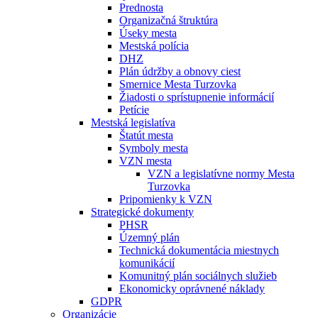
Prednosta
Organizačná štruktúra
Úseky mesta
Mestská polícia
DHZ
Plán údržby a obnovy ciest
Smernice Mesta Turzovka
Žiadosti o sprístupnenie informácií
Petície
Mestská legislatíva
Štatút mesta
Symboly mesta
VZN mesta
VZN a legislatívne normy Mesta
Turzovka
Pripomienky k VZN
Strategické dokumenty
PHSR
Územný plán
Technická dokumentácia miestnych
komunikácií
Komunitný plán sociálnych služieb
Ekonomicky oprávnené náklady
GDPR
Organizácie