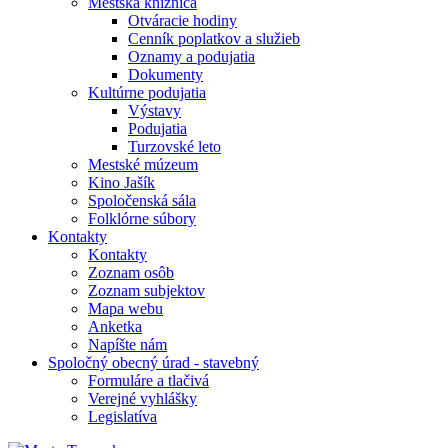
Mestská knižnica
Otváracie hodiny
Cenník poplatkov a služieb
Oznamy a podujatia
Dokumenty
Kultúrne podujatia
Výstavy
Podujatia
Turzovské leto
Mestské múzeum
Kino Jašík
Spoločenská sála
Folklórne súbory
Kontakty
Kontakty
Zoznam osôb
Zoznam subjektov
Mapa webu
Anketka
Napíšte nám
Spoločný obecný úrad - stavebný
Formuláre a tlačivá
Verejné vyhlášky
Legislatíva