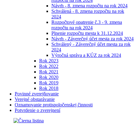
rozpočtu na rok 2024
Návrh - 8. zmena rozpočtu na rok 2024
Schválená - 8. zmena rozpočtu na rok
2024
Rozpočtové opatrenie č.3 - 9. zmena
rozpočtu na rok 2024
Plnenie rozpočtu mesta k 31.12.2024
Návrh - Záverečný účet mesta za rok 2024
Schválený - Záverečný účet mesta za rok
2024
Výročná správa a KÚZ za rok 2024
Rok 2023
Rok 2022
Rok 2021
Rok 2020
Rok 2019
Rok 2018
Povinné zverejňovanie
Verejné obstarávanie
Oznamovanie protispoločenskej činnosti
Potvrdenie o zverejnení