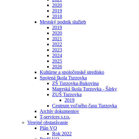
2020
2019
2018
Mestský podnik služieb
2019
2020
2021
2022
2023
2024
2025
2026
Kultúrne a spoločenské stredisko
Spojená škola Turzovka
ZŠ Turzovka-Bukovina
Materská škola Turzovka - Šárky
ZUŠ Turzovka
2019
Centrum voľného času Turzovka
Archív dokumentov
T-services s.r.o.
Verejné obstarávanie
Plán VO
Rok 2022