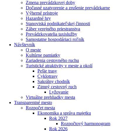
Zmena prevádzkovej doby
Dočasné uzatvorenie a zrušenie prevádzkarne
Výherné prístroje
Hazardné hry
Stanoviská podnikateľskej činnosti
Záber verejného priestranstva
Prevádzkovatelia taxislužby
Samostatne hospodáriaci roľník
Návštevník
O meste
Kultúrne pamiatky
Zariadenia cestovného ruchu
Turistické atraktivity v meste a okolí
Pešie trasy
Cyklotrasy
Sakrálny chodník
Zimný cestovný ruch
Lyžovanie
Virtuálne prehliadky mesta
Transparentné mesto
Rozpočet mesta
Ekonomika a správa majetku
Rok 2027
Rozpočtový harmonogram
Rok 2026