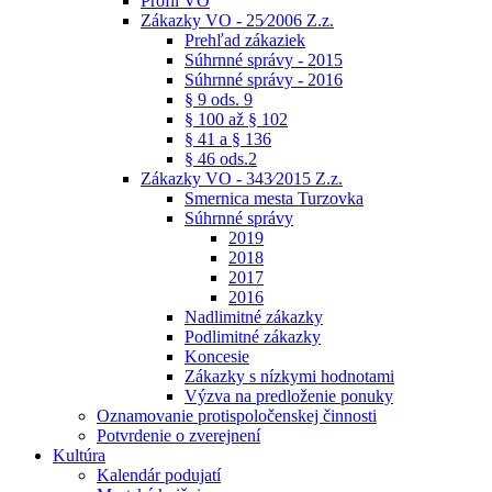
Profil VO
Zákazky VO - 25⁄2006 Z.z.
Prehľad zákaziek
Súhrnné správy - 2015
Súhrnné správy - 2016
§ 9 ods. 9
§ 100 až § 102
§ 41 a § 136
§ 46 ods.2
Zákazky VO - 343⁄2015 Z.z.
Smernica mesta Turzovka
Súhrnné správy
2019
2018
2017
2016
Nadlimitné zákazky
Podlimitné zákazky
Koncesie
Zákazky s nízkymi hodnotami
Výzva na predloženie ponuky
Oznamovanie protispoločenskej činnosti
Potvrdenie o zverejnení
Kultúra
Kalendár podujatí