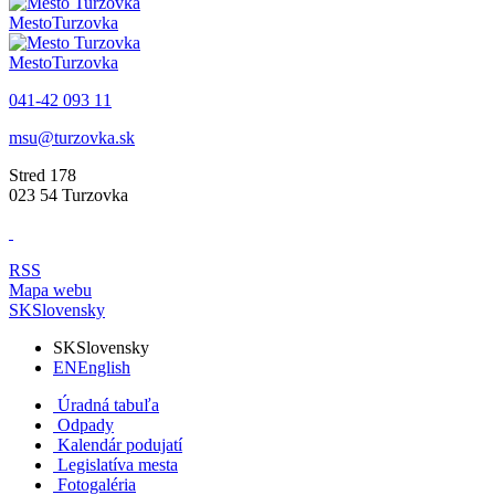
Mesto
Turzovka
Mesto
Turzovka
041-42 093 11
msu@turzovka.sk
Stred 178
023 54 Turzovka
RSS
Mapa webu
SK
Slovensky
SK
Slovensky
EN
English
Úradná tabuľa
Odpady
Kalendár podujatí
Legislatíva mesta
Fotogaléria