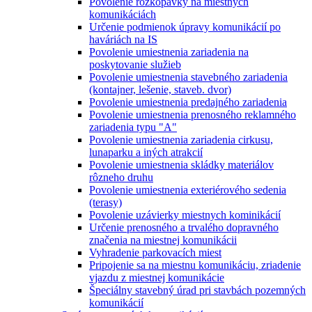
Povolenie rozkopávky na miestnych
komunikáciách
Určenie podmienok úpravy komunikácií po
haváriách na IS
Povolenie umiestnenia zariadenia na
poskytovanie služieb
Povolenie umiestnenia stavebného zariadenia
(kontajner, lešenie, staveb. dvor)
Povolenie umiestnenia predajného zariadenia
Povolenie umiestnenia prenosného reklamného
zariadenia typu "A"
Povolenie umiestnenia zariadenia cirkusu,
lunaparku a iných atrakcií
Povolenie umiestnenia skládky materiálov
rôzneho druhu
Povolenie umiestnenia exteriérového sedenia
(terasy)
Povolenie uzávierky miestnych kominikácií
Určenie prenosného a trvalého dopravného
značenia na miestnej komunikácii
Vyhradenie parkovacích miest
Pripojenie sa na miestnu komunikáciu, zriadenie
vjazdu z miestnej komunikácie
Špeciálny stavebný úrad pri stavbách pozemných
komunikácií