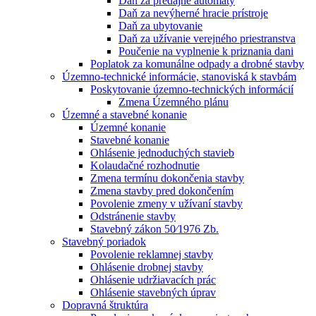
Daň za predajné automaty
Daň za nevýherné hracie prístroje
Daň za ubytovanie
Daň za užívanie verejného priestranstva
Poučenie na vyplnenie k priznania dani
Poplatok za komunálne odpady a drobné stavby
Územno-technické informácie, stanoviská k stavbám
Poskytovanie územno-technických informácií
Zmena Územného plánu
Územné a stavebné konanie
Územné konanie
Stavebné konanie
Ohlásenie jednoduchých stavieb
Kolaudačné rozhodnutie
Zmena termínu dokončenia stavby
Zmena stavby pred dokončením
Povolenie zmeny v užívaní stavby
Odstránenie stavby
Stavebný zákon 50⁄1976 Zb.
Stavebný poriadok
Povolenie reklamnej stavby
Ohlásenie drobnej stavby
Ohlásenie udržiavacích prác
Ohlásenie stavebných úprav
Dopravná štruktúra