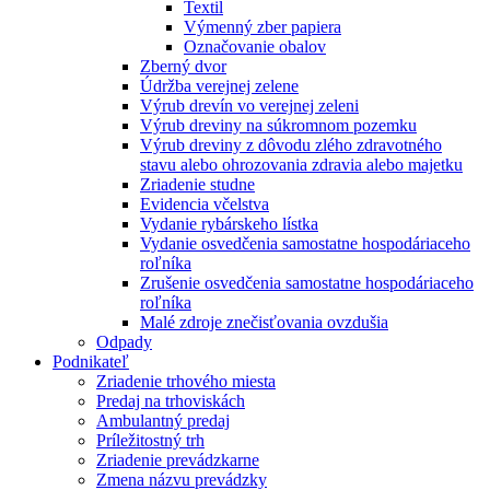
Textil
Výmenný zber papiera
Označovanie obalov
Zberný dvor
Údržba verejnej zelene
Výrub drevín vo verejnej zeleni
Výrub dreviny na súkromnom pozemku
Výrub dreviny z dôvodu zlého zdravotného
stavu alebo ohrozovania zdravia alebo majetku
Zriadenie studne
Evidencia včelstva
Vydanie rybárskeho lístka
Vydanie osvedčenia samostatne hospodáriaceho
roľníka
Zrušenie osvedčenia samostatne hospodáriaceho
roľníka
Malé zdroje znečisťovania ovzdušia
Odpady
Podnikateľ
Zriadenie trhového miesta
Predaj na trhoviskách
Ambulantný predaj
Príležitostný trh
Zriadenie prevádzkarne
Zmena názvu prevádzky