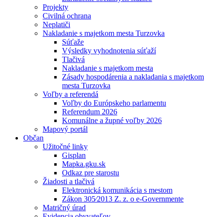
Projekty
Civilná ochrana
Neplatiči
Nakladanie s majetkom mesta Turzovka
Súťaže
Výsledky vyhodnotenia súťaží
Tlačivá
Nakladanie s majetkom mesta
Zásady hospodárenia a nakladania s majetkom
mesta Turzovka
Voľby a referendá
Voľby do Európskeho parlamentu
Referendum 2026
Komunálne a župné voľby 2026
Mapový portál
Občan
Užitočné linky
Gisplan
Mapka.gku.sk
Odkaz pre starostu
Žiadosti a tlačivá
Elektronická komunikácia s mestom
Zákon 305⁄2013 Z. z. o e-Governmente
Matričný úrad
Evidencia obyvateľov