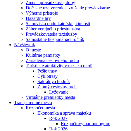
Zmena prevádzkovej doby
Dočasné uzatvorenie a zrušenie prevádzkarne
Výherné prístroje
Hazardné hry
Stanoviská podnikateľskej činnosti
Záber verejného priestranstva
Prevádzkovatelia taxislužby
Samostatne hospodáriaci roľník
Návštevník
O meste
Kultúrne pamiatky
Zariadenia cestovného ruchu
Turistické atraktivity v meste a okolí
Pešie trasy
Cyklotrasy
Sakrálny chodník
Zimný cestovný ruch
Lyžovanie
Virtuálne prehliadky mesta
Transparentné mesto
Rozpočet mesta
Ekonomika a správa majetku
Rok 2027
Rozpočtový harmonogram
Rok 2026