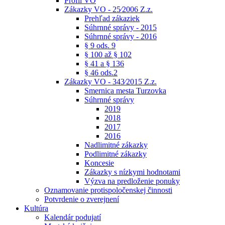
Profil VO
Zákazky VO - 25⁄2006 Z.z.
Prehľad zákaziek
Súhrnné správy - 2015
Súhrnné správy - 2016
§ 9 ods. 9
§ 100 až § 102
§ 41 a § 136
§ 46 ods.2
Zákazky VO - 343⁄2015 Z.z.
Smernica mesta Turzovka
Súhrnné správy
2019
2018
2017
2016
Nadlimitné zákazky
Podlimitné zákazky
Koncesie
Zákazky s nízkymi hodnotami
Výzva na predloženie ponuky
Oznamovanie protispoločenskej činnosti
Potvrdenie o zverejnení
Kultúra
Kalendár podujatí