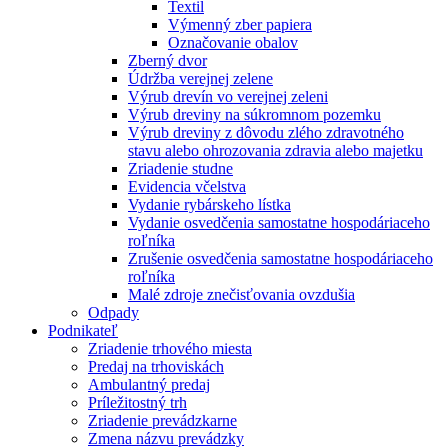
Textil
Výmenný zber papiera
Označovanie obalov
Zberný dvor
Údržba verejnej zelene
Výrub drevín vo verejnej zeleni
Výrub dreviny na súkromnom pozemku
Výrub dreviny z dôvodu zlého zdravotného
stavu alebo ohrozovania zdravia alebo majetku
Zriadenie studne
Evidencia včelstva
Vydanie rybárskeho lístka
Vydanie osvedčenia samostatne hospodáriaceho
roľníka
Zrušenie osvedčenia samostatne hospodáriaceho
roľníka
Malé zdroje znečisťovania ovzdušia
Odpady
Podnikateľ
Zriadenie trhového miesta
Predaj na trhoviskách
Ambulantný predaj
Príležitostný trh
Zriadenie prevádzkarne
Zmena názvu prevádzky