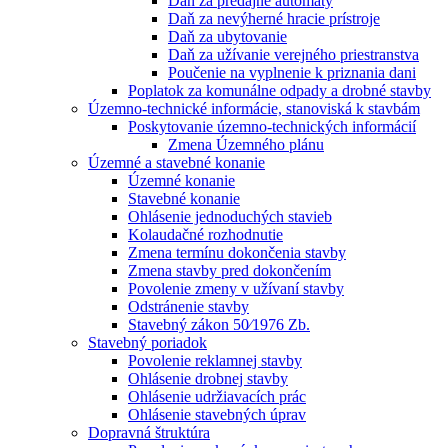
Daň za predajné automaty
Daň za nevýherné hracie prístroje
Daň za ubytovanie
Daň za užívanie verejného priestranstva
Poučenie na vyplnenie k priznania dani
Poplatok za komunálne odpady a drobné stavby
Územno-technické informácie, stanoviská k stavbám
Poskytovanie územno-technických informácií
Zmena Územného plánu
Územné a stavebné konanie
Územné konanie
Stavebné konanie
Ohlásenie jednoduchých stavieb
Kolaudačné rozhodnutie
Zmena termínu dokončenia stavby
Zmena stavby pred dokončením
Povolenie zmeny v užívaní stavby
Odstránenie stavby
Stavebný zákon 50⁄1976 Zb.
Stavebný poriadok
Povolenie reklamnej stavby
Ohlásenie drobnej stavby
Ohlásenie udržiavacích prác
Ohlásenie stavebných úprav
Dopravná štruktúra