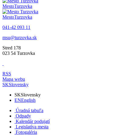
Mesto
Turzovka
Mesto
Turzovka
041-42 093 11
msu@turzovka.sk
Stred 178
023 54 Turzovka
RSS
Mapa webu
SK
Slovensky
SK
Slovensky
EN
English
Úradná tabuľa
Odpady
Kalendár podujatí
Legislatíva mesta
Fotogaléria