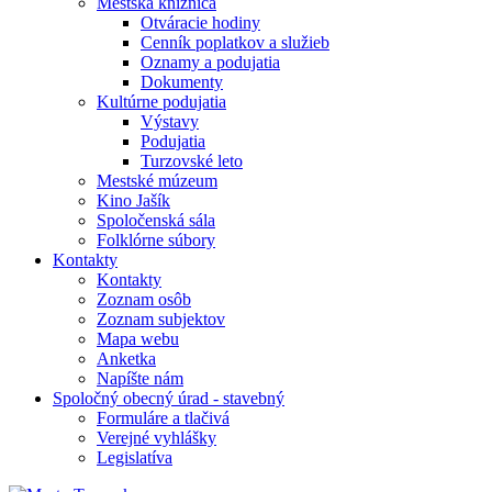
Mestská knižnica
Otváracie hodiny
Cenník poplatkov a služieb
Oznamy a podujatia
Dokumenty
Kultúrne podujatia
Výstavy
Podujatia
Turzovské leto
Mestské múzeum
Kino Jašík
Spoločenská sála
Folklórne súbory
Kontakty
Kontakty
Zoznam osôb
Zoznam subjektov
Mapa webu
Anketka
Napíšte nám
Spoločný obecný úrad - stavebný
Formuláre a tlačivá
Verejné vyhlášky
Legislatíva