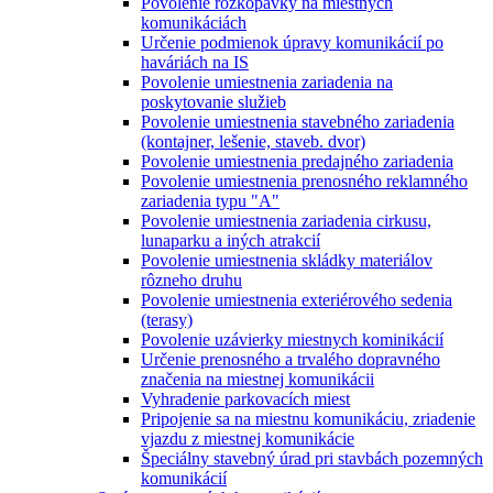
Povolenie rozkopávky na miestnych
komunikáciách
Určenie podmienok úpravy komunikácií po
haváriách na IS
Povolenie umiestnenia zariadenia na
poskytovanie služieb
Povolenie umiestnenia stavebného zariadenia
(kontajner, lešenie, staveb. dvor)
Povolenie umiestnenia predajného zariadenia
Povolenie umiestnenia prenosného reklamného
zariadenia typu "A"
Povolenie umiestnenia zariadenia cirkusu,
lunaparku a iných atrakcií
Povolenie umiestnenia skládky materiálov
rôzneho druhu
Povolenie umiestnenia exteriérového sedenia
(terasy)
Povolenie uzávierky miestnych kominikácií
Určenie prenosného a trvalého dopravného
značenia na miestnej komunikácii
Vyhradenie parkovacích miest
Pripojenie sa na miestnu komunikáciu, zriadenie
vjazdu z miestnej komunikácie
Špeciálny stavebný úrad pri stavbách pozemných
komunikácií