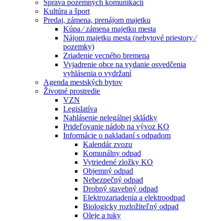
Správa pozemných komunikácií
Kultúra a šport
Predaj, zámena, prenájom majetku
Kúpa ⁄ zámena majetku mesta
Nájom majetku mesta (nebytové priestory ⁄
pozemky)
Zriadenie vecného bremena
Vyjadrenie obce na vydanie osvedčenia
vyhlásenia o vydržaní
Agenda mestských bytov
Životné prostredie
VZN
Legislatíva
Nahlásenie nelegálnej skládky
Prideľovanie nádob na vývoz KO
Informácie o nakladaní s odpadom
Kalendár zvozu
Komunálny odpad
Vytriedené zložky KO
Objemný odpad
Nebezpečný odpad
Drobný stavebný odpad
Elektrozariadenia a elektroodpad
Biologicky rozložiteľný odpad
Oleje a tuky