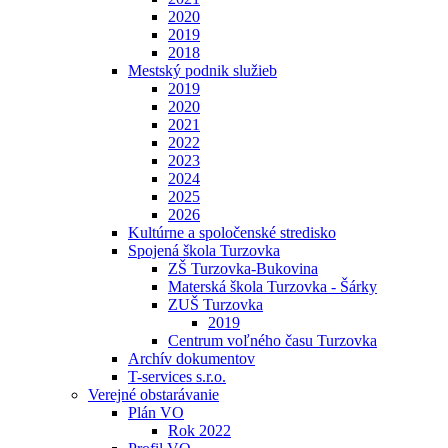
2020
2019
2018
Mestský podnik služieb
2019
2020
2021
2022
2023
2024
2025
2026
Kultúrne a spoločenské stredisko
Spojená škola Turzovka
ZŠ Turzovka-Bukovina
Materská škola Turzovka - Šárky
ZUŠ Turzovka
2019
Centrum voľného času Turzovka
Archív dokumentov
T-services s.r.o.
Verejné obstarávanie
Plán VO
Rok 2022