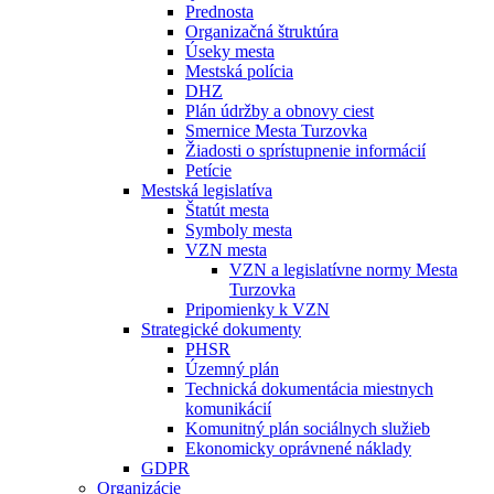
Prednosta
Organizačná štruktúra
Úseky mesta
Mestská polícia
DHZ
Plán údržby a obnovy ciest
Smernice Mesta Turzovka
Žiadosti o sprístupnenie informácií
Petície
Mestská legislatíva
Štatút mesta
Symboly mesta
VZN mesta
VZN a legislatívne normy Mesta
Turzovka
Pripomienky k VZN
Strategické dokumenty
PHSR
Územný plán
Technická dokumentácia miestnych
komunikácií
Komunitný plán sociálnych služieb
Ekonomicky oprávnené náklady
GDPR
Organizácie