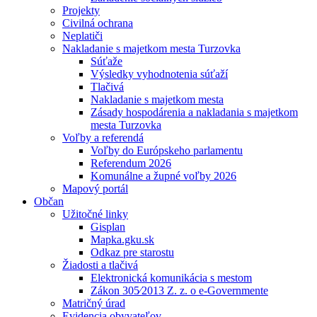
Projekty
Civilná ochrana
Neplatiči
Nakladanie s majetkom mesta Turzovka
Súťaže
Výsledky vyhodnotenia súťaží
Tlačivá
Nakladanie s majetkom mesta
Zásady hospodárenia a nakladania s majetkom
mesta Turzovka
Voľby a referendá
Voľby do Európskeho parlamentu
Referendum 2026
Komunálne a župné voľby 2026
Mapový portál
Občan
Užitočné linky
Gisplan
Mapka.gku.sk
Odkaz pre starostu
Žiadosti a tlačivá
Elektronická komunikácia s mestom
Zákon 305⁄2013 Z. z. o e-Governmente
Matričný úrad
Evidencia obyvateľov