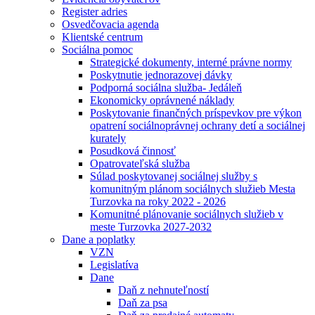
Register adries
Osvedčovacia agenda
Klientské centrum
Sociálna pomoc
Strategické dokumenty, interné právne normy
Poskytnutie jednorazovej dávky
Podporná sociálna služba- Jedáleň
Ekonomicky oprávnené náklady
Poskytovanie finančných príspevkov pre výkon
opatrení sociálnoprávnej ochrany detí a sociálnej
kurately
Posudková činnosť
Opatrovateľská služba
Súlad poskytovanej sociálnej služby s
komunitným plánom sociálnych služieb Mesta
Turzovka na roky 2022 - 2026
Komunitné plánovanie sociálnych služieb v
meste Turzovka 2027-2032
Dane a poplatky
VZN
Legislatíva
Dane
Daň z nehnuteľností
Daň za psa