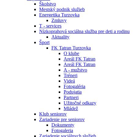
Školstvo
Mestský podnik služieb
Energetika Turzovka
Zmluvy
T - services
Nízkoprahová sociálna služba pre deti a rodinu
Aktuality
Šport
FK Tatran Turzovka
O klube
Areál FK Tatran
Areál FK Tatran
A - mužstvo
Tréneri
Videá
Fotogaléria
Podujatia
Partneri
Užitočné odkazy
Mládež
Klub seniorov
Zariadenie pre seniorov
Dokumenty
Fotogaleria
Zariadenie sociálnych služieb