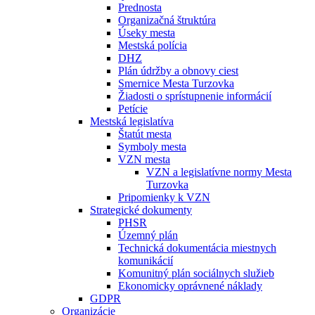
Prednosta
Organizačná štruktúra
Úseky mesta
Mestská polícia
DHZ
Plán údržby a obnovy ciest
Smernice Mesta Turzovka
Žiadosti o sprístupnenie informácií
Petície
Mestská legislatíva
Štatút mesta
Symboly mesta
VZN mesta
VZN a legislatívne normy Mesta
Turzovka
Pripomienky k VZN
Strategické dokumenty
PHSR
Územný plán
Technická dokumentácia miestnych
komunikácií
Komunitný plán sociálnych služieb
Ekonomicky oprávnené náklady
GDPR
Organizácie