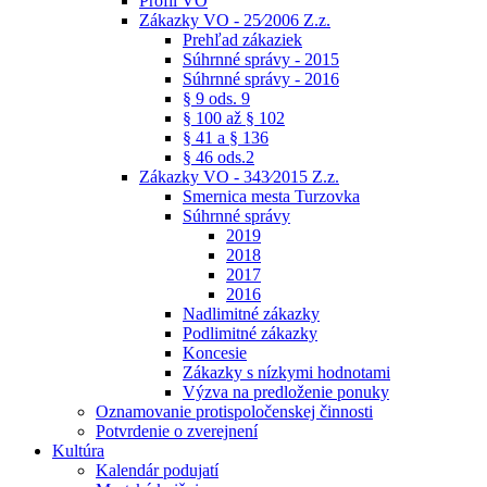
Profil VO
Zákazky VO - 25⁄2006 Z.z.
Prehľad zákaziek
Súhrnné správy - 2015
Súhrnné správy - 2016
§ 9 ods. 9
§ 100 až § 102
§ 41 a § 136
§ 46 ods.2
Zákazky VO - 343⁄2015 Z.z.
Smernica mesta Turzovka
Súhrnné správy
2019
2018
2017
2016
Nadlimitné zákazky
Podlimitné zákazky
Koncesie
Zákazky s nízkymi hodnotami
Výzva na predloženie ponuky
Oznamovanie protispoločenskej činnosti
Potvrdenie o zverejnení
Kultúra
Kalendár podujatí