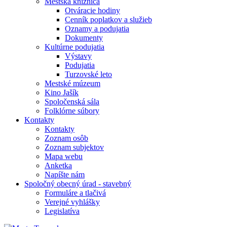
Mestská knižnica
Otváracie hodiny
Cenník poplatkov a služieb
Oznamy a podujatia
Dokumenty
Kultúrne podujatia
Výstavy
Podujatia
Turzovské leto
Mestské múzeum
Kino Jašík
Spoločenská sála
Folklórne súbory
Kontakty
Kontakty
Zoznam osôb
Zoznam subjektov
Mapa webu
Anketka
Napíšte nám
Spoločný obecný úrad - stavebný
Formuláre a tlačivá
Verejné vyhlášky
Legislatíva