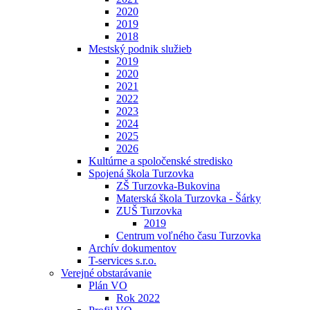
2020
2019
2018
Mestský podnik služieb
2019
2020
2021
2022
2023
2024
2025
2026
Kultúrne a spoločenské stredisko
Spojená škola Turzovka
ZŠ Turzovka-Bukovina
Materská škola Turzovka - Šárky
ZUŠ Turzovka
2019
Centrum voľného času Turzovka
Archív dokumentov
T-services s.r.o.
Verejné obstarávanie
Plán VO
Rok 2022