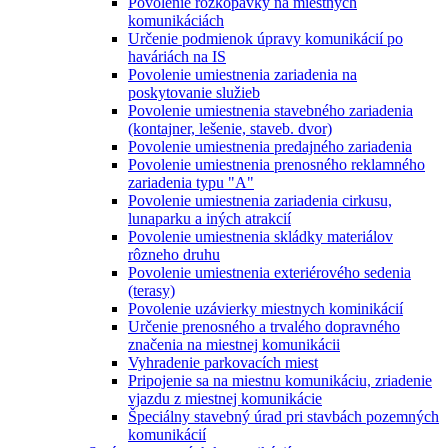
Povolenie rozkopávky na miestnych
komunikáciách
Určenie podmienok úpravy komunikácií po
haváriách na IS
Povolenie umiestnenia zariadenia na
poskytovanie služieb
Povolenie umiestnenia stavebného zariadenia
(kontajner, lešenie, staveb. dvor)
Povolenie umiestnenia predajného zariadenia
Povolenie umiestnenia prenosného reklamného
zariadenia typu "A"
Povolenie umiestnenia zariadenia cirkusu,
lunaparku a iných atrakcií
Povolenie umiestnenia skládky materiálov
rôzneho druhu
Povolenie umiestnenia exteriérového sedenia
(terasy)
Povolenie uzávierky miestnych kominikácií
Určenie prenosného a trvalého dopravného
značenia na miestnej komunikácii
Vyhradenie parkovacích miest
Pripojenie sa na miestnu komunikáciu, zriadenie
vjazdu z miestnej komunikácie
Špeciálny stavebný úrad pri stavbách pozemných
komunikácií