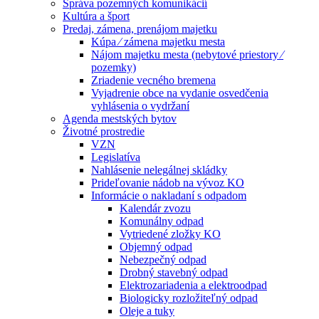
Správa pozemných komunikácií
Kultúra a šport
Predaj, zámena, prenájom majetku
Kúpa ⁄ zámena majetku mesta
Nájom majetku mesta (nebytové priestory ⁄
pozemky)
Zriadenie vecného bremena
Vyjadrenie obce na vydanie osvedčenia
vyhlásenia o vydržaní
Agenda mestských bytov
Životné prostredie
VZN
Legislatíva
Nahlásenie nelegálnej skládky
Prideľovanie nádob na vývoz KO
Informácie o nakladaní s odpadom
Kalendár zvozu
Komunálny odpad
Vytriedené zložky KO
Objemný odpad
Nebezpečný odpad
Drobný stavebný odpad
Elektrozariadenia a elektroodpad
Biologicky rozložiteľný odpad
Oleje a tuky