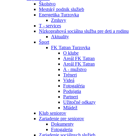
Školstvo
Mestský podnik služieb
Energetika Turzovka
Zmluvy
T - services
Nízkoprahová sociálna služba pre deti a rodinu
Aktuality
Šport
FK Tatran Turzovka
O klube
Areál FK Tatran
Areál FK Tatran
A - mužstvo
Tréneri
Videá
Fotogaléria
Podujatia
Partneri
Užitočné odkazy
Mládež
Klub seniorov
Zariadenie pre seniorov
Dokumenty
Fotogaleria
Zariadenie sociálnych služieb