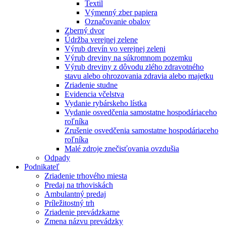
Textil
Výmenný zber papiera
Označovanie obalov
Zberný dvor
Údržba verejnej zelene
Výrub drevín vo verejnej zeleni
Výrub dreviny na súkromnom pozemku
Výrub dreviny z dôvodu zlého zdravotného
stavu alebo ohrozovania zdravia alebo majetku
Zriadenie studne
Evidencia včelstva
Vydanie rybárskeho lístka
Vydanie osvedčenia samostatne hospodáriaceho
roľníka
Zrušenie osvedčenia samostatne hospodáriaceho
roľníka
Malé zdroje znečisťovania ovzdušia
Odpady
Podnikateľ
Zriadenie trhového miesta
Predaj na trhoviskách
Ambulantný predaj
Príležitostný trh
Zriadenie prevádzkarne
Zmena názvu prevádzky