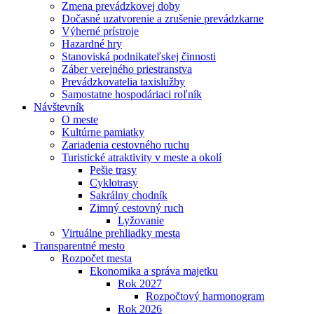
Zmena prevádzkovej doby
Dočasné uzatvorenie a zrušenie prevádzkarne
Výherné prístroje
Hazardné hry
Stanoviská podnikateľskej činnosti
Záber verejného priestranstva
Prevádzkovatelia taxislužby
Samostatne hospodáriaci roľník
Návštevník
O meste
Kultúrne pamiatky
Zariadenia cestovného ruchu
Turistické atraktivity v meste a okolí
Pešie trasy
Cyklotrasy
Sakrálny chodník
Zimný cestovný ruch
Lyžovanie
Virtuálne prehliadky mesta
Transparentné mesto
Rozpočet mesta
Ekonomika a správa majetku
Rok 2027
Rozpočtový harmonogram
Rok 2026