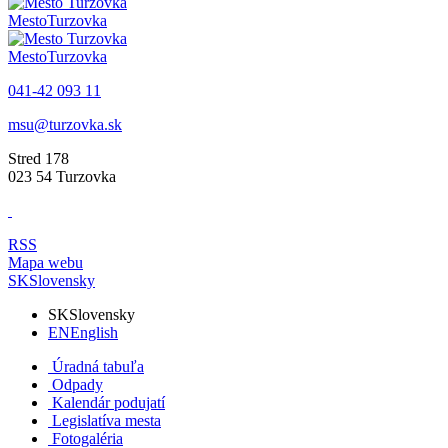
Mesto
Turzovka
Mesto
Turzovka
041-42 093 11
msu@turzovka.sk
Stred 178
023 54 Turzovka
RSS
Mapa webu
SK
Slovensky
SK
Slovensky
EN
English
Úradná tabuľa
Odpady
Kalendár podujatí
Legislatíva mesta
Fotogaléria