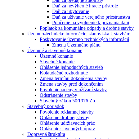
Daň za predajné automaty
Daň za nevýherné hracie prístroje
Daň za ubytovanie
Daň za užívanie verejného priestranstva
Poučenie na vyplnenie k priznania dani
Poplatok za komunálne odpady a drobné stavby
Územno-technické informácie, stanoviská k stavbám
Poskytovanie územno-technických informácií
Zmena Územného plánu
Územné a stavebné konanie
Územné konanie
Stavebné konanie
Ohlásenie jednoduchých stavieb
Kolaudačné rozhodnutie
Zmena termínu dokončenia stavby
Zmena stavby pred dokončením
Povolenie zmeny v užívaní stavby
Odstránenie stavby
Stavebný zákon 50⁄1976 Zb.
Stavebný poriadok
Povolenie reklamnej stavby
Ohlásenie drobnej stavby
Ohlásenie udržiavacích prác
Ohlásenie stavebných úprav
Dopravná štruktúra