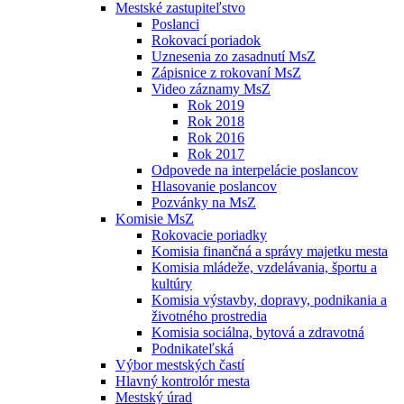
Mestské zastupiteľstvo
Poslanci
Rokovací poriadok
Uznesenia zo zasadnutí MsZ
Zápisnice z rokovaní MsZ
Video záznamy MsZ
Rok 2019
Rok 2018
Rok 2016
Rok 2017
Odpovede na interpelácie poslancov
Hlasovanie poslancov
Pozvánky na MsZ
Komisie MsZ
Rokovacie poriadky
Komisia finančná a správy majetku mesta
Komisia mládeže, vzdelávania, športu a
kultúry
Komisia výstavby, dopravy, podnikania a
životného prostredia
Komisia sociálna, bytová a zdravotná
Podnikateľská
Výbor mestských častí
Hlavný kontrolór mesta
Mestský úrad