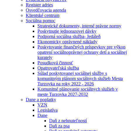
Register adries
Osvedčovacia agenda
Klientské centrum
Sociálna pomoc
Strategické dokumenty, interné právne normy
Poskytnutie jednorazovej dávky
Podporná sociálna služba- Jedáleň
Ekonomicky oprávnené náklady
Poskytovanie finančných príspevkov pre výkon
opatrení sociálnoprávnej ochrany detí a sociálnej
kurately
Posudková činnosť
Opatrovateľská služba
Súlad poskytovanej sociálnej služby s
komunitným plánom sociálnych služieb Mesta
Turzovka na roky 2022 - 2026
Komunitné plánovanie sociálnych služieb v
meste Turzovka 2027-2032
Dane a poplatky
VZN
Legislatíva
Dane
Daň z nehnuteľností
Daň za psa