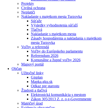
Projekty
Civilná ochrana
Neplatiči
Nakladanie s majetkom mesta Turzovka
Súťaže
Výsledky vyhodnotenia súťaží
Tlačivá
Nakladanie s majetkom mesta
Zásady hospodárenia a nakladania s majetkom
mesta Turzovka
Voľby a referendá
Voľby do Európskeho parlamentu
Referendum 2026
Komunálne a župné voľby 2026
Mapový portál
Občan
Užitočné linky
Gisplan
Mapka.gku.sk
Odkaz pre starostu
Žiadosti a tlačivá
Elektronická komunikácia s mestom
Zákon 305⁄2013 Z. z. o e-Governmente
Matričný úrad
Evidencia obyvateľov