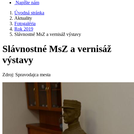
Napíšte nám
Úvodná stránka
Aktuality
Fotogaléria
Rok 2019
Slávnostné MsZ a vernisáž výstavy
Slávnostné MsZ a vernisáž
výstavy
Zdroj: Spravodajca mesta