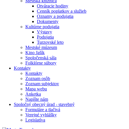
Mestská knižnica
Otváracie hodiny
Cenník poplatkov a služieb
Oznamy a podujatia
Dokumenty
Kultúrne podujatia
Výstavy
Podujatia
Turzovské leto
Mestské múzeum
Kino Jašík
Spoločenská sála
Folklórne súbory
Kontakty
Kontakty
Zoznam osôb
Zoznam subjektov
Mapa webu
Anketka
Napíšte nám
Spoločný obecný úrad - stavebný
Formuláre a tlačivá
Verejné vyhlášky
Legislatíva