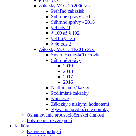
Profil VO
Zákazky VO - 25⁄2006 Z.z.
Prehľad zákaziek
Súhrnné správy - 2015
Súhrnné správy - 2016
§ 9 ods. 9
§ 100 až § 102
§ 41 a § 136
§ 46 ods.2
Zákazky VO - 343⁄2015 Z.z.
Smernica mesta Turzovka
Súhrnné správy
2019
2018
2017
2016
Nadlimitné zákazky
Podlimitné zákazky
Koncesie
Zákazky s nízkymi hodnotami
Výzva na predloženie ponuky
Oznamovanie protispoločenskej činnosti
Potvrdenie o zverejnení
Kultúra
Kalendár podujatí