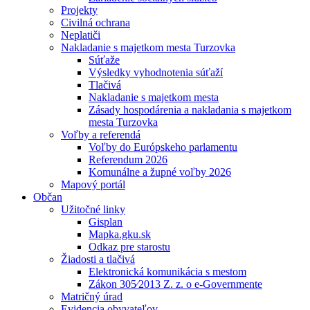
Projekty
Civilná ochrana
Neplatiči
Nakladanie s majetkom mesta Turzovka
Súťaže
Výsledky vyhodnotenia súťaží
Tlačivá
Nakladanie s majetkom mesta
Zásady hospodárenia a nakladania s majetkom
mesta Turzovka
Voľby a referendá
Voľby do Európskeho parlamentu
Referendum 2026
Komunálne a župné voľby 2026
Mapový portál
Občan
Užitočné linky
Gisplan
Mapka.gku.sk
Odkaz pre starostu
Žiadosti a tlačivá
Elektronická komunikácia s mestom
Zákon 305⁄2013 Z. z. o e-Governmente
Matričný úrad
Evidencia obyvateľov