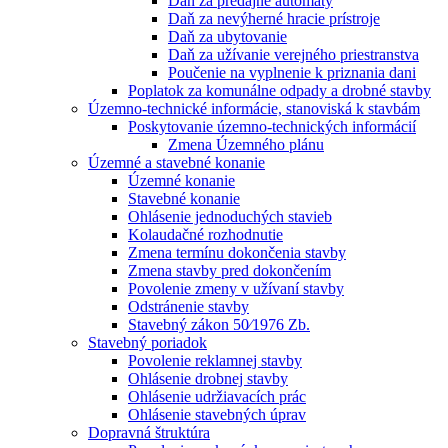
Daň za predajné automaty
Daň za nevýherné hracie prístroje
Daň za ubytovanie
Daň za užívanie verejného priestranstva
Poučenie na vyplnenie k priznania dani
Poplatok za komunálne odpady a drobné stavby
Územno-technické informácie, stanoviská k stavbám
Poskytovanie územno-technických informácií
Zmena Územného plánu
Územné a stavebné konanie
Územné konanie
Stavebné konanie
Ohlásenie jednoduchých stavieb
Kolaudačné rozhodnutie
Zmena termínu dokončenia stavby
Zmena stavby pred dokončením
Povolenie zmeny v užívaní stavby
Odstránenie stavby
Stavebný zákon 50⁄1976 Zb.
Stavebný poriadok
Povolenie reklamnej stavby
Ohlásenie drobnej stavby
Ohlásenie udržiavacích prác
Ohlásenie stavebných úprav
Dopravná štruktúra