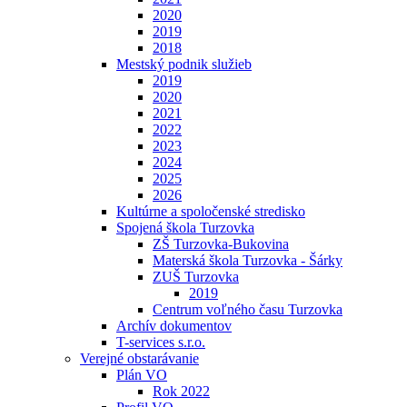
2020
2019
2018
Mestský podnik služieb
2019
2020
2021
2022
2023
2024
2025
2026
Kultúrne a spoločenské stredisko
Spojená škola Turzovka
ZŠ Turzovka-Bukovina
Materská škola Turzovka - Šárky
ZUŠ Turzovka
2019
Centrum voľného času Turzovka
Archív dokumentov
T-services s.r.o.
Verejné obstarávanie
Plán VO
Rok 2022