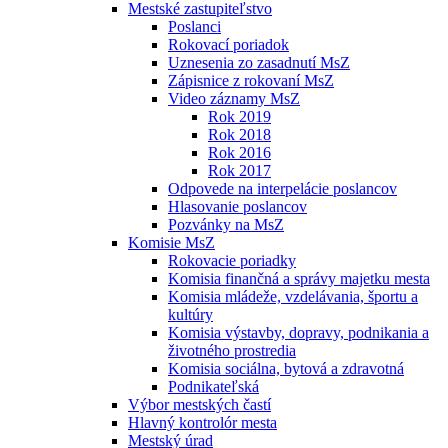
Mestské zastupiteľstvo
Poslanci
Rokovací poriadok
Uznesenia zo zasadnutí MsZ
Zápisnice z rokovaní MsZ
Video záznamy MsZ
Rok 2019
Rok 2018
Rok 2016
Rok 2017
Odpovede na interpelácie poslancov
Hlasovanie poslancov
Pozvánky na MsZ
Komisie MsZ
Rokovacie poriadky
Komisia finančná a správy majetku mesta
Komisia mládeže, vzdelávania, športu a
kultúry
Komisia výstavby, dopravy, podnikania a
životného prostredia
Komisia sociálna, bytová a zdravotná
Podnikateľská
Výbor mestských častí
Hlavný kontrolór mesta
Mestský úrad