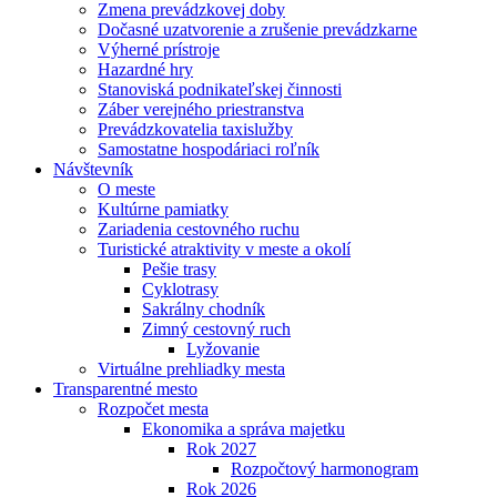
Zmena prevádzkovej doby
Dočasné uzatvorenie a zrušenie prevádzkarne
Výherné prístroje
Hazardné hry
Stanoviská podnikateľskej činnosti
Záber verejného priestranstva
Prevádzkovatelia taxislužby
Samostatne hospodáriaci roľník
Návštevník
O meste
Kultúrne pamiatky
Zariadenia cestovného ruchu
Turistické atraktivity v meste a okolí
Pešie trasy
Cyklotrasy
Sakrálny chodník
Zimný cestovný ruch
Lyžovanie
Virtuálne prehliadky mesta
Transparentné mesto
Rozpočet mesta
Ekonomika a správa majetku
Rok 2027
Rozpočtový harmonogram
Rok 2026