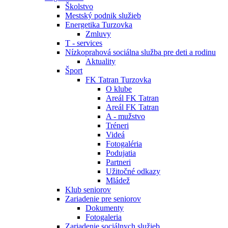
Školstvo
Mestský podnik služieb
Energetika Turzovka
Zmluvy
T - services
Nízkoprahová sociálna služba pre deti a rodinu
Aktuality
Šport
FK Tatran Turzovka
O klube
Areál FK Tatran
Areál FK Tatran
A - mužstvo
Tréneri
Videá
Fotogaléria
Podujatia
Partneri
Užitočné odkazy
Mládež
Klub seniorov
Zariadenie pre seniorov
Dokumenty
Fotogaleria
Zariadenie sociálnych služieb