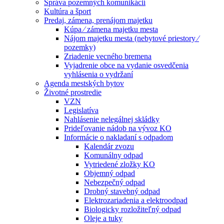
Správa pozemných komunikácií
Kultúra a šport
Predaj, zámena, prenájom majetku
Kúpa ⁄ zámena majetku mesta
Nájom majetku mesta (nebytové priestory ⁄
pozemky)
Zriadenie vecného bremena
Vyjadrenie obce na vydanie osvedčenia
vyhlásenia o vydržaní
Agenda mestských bytov
Životné prostredie
VZN
Legislatíva
Nahlásenie nelegálnej skládky
Prideľovanie nádob na vývoz KO
Informácie o nakladaní s odpadom
Kalendár zvozu
Komunálny odpad
Vytriedené zložky KO
Objemný odpad
Nebezpečný odpad
Drobný stavebný odpad
Elektrozariadenia a elektroodpad
Biologicky rozložiteľný odpad
Oleje a tuky