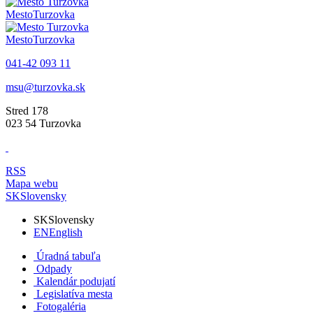
Mesto
Turzovka
Mesto
Turzovka
041-42 093 11
msu@turzovka.sk
Stred 178
023 54 Turzovka
RSS
Mapa webu
SK
Slovensky
SK
Slovensky
EN
English
Úradná tabuľa
Odpady
Kalendár podujatí
Legislatíva mesta
Fotogaléria