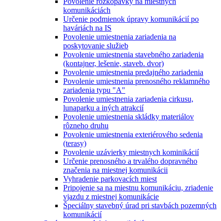
Povolenie rozkopávky na miestnych
komunikáciách
Určenie podmienok úpravy komunikácií po
haváriách na IS
Povolenie umiestnenia zariadenia na
poskytovanie služieb
Povolenie umiestnenia stavebného zariadenia
(kontajner, lešenie, staveb. dvor)
Povolenie umiestnenia predajného zariadenia
Povolenie umiestnenia prenosného reklamného
zariadenia typu "A"
Povolenie umiestnenia zariadenia cirkusu,
lunaparku a iných atrakcií
Povolenie umiestnenia skládky materiálov
rôzneho druhu
Povolenie umiestnenia exteriérového sedenia
(terasy)
Povolenie uzávierky miestnych kominikácií
Určenie prenosného a trvalého dopravného
značenia na miestnej komunikácii
Vyhradenie parkovacích miest
Pripojenie sa na miestnu komunikáciu, zriadenie
vjazdu z miestnej komunikácie
Špeciálny stavebný úrad pri stavbách pozemných
komunikácií