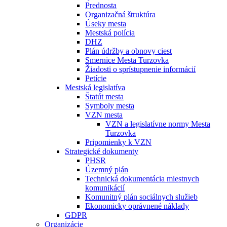
Prednosta
Organizačná štruktúra
Úseky mesta
Mestská polícia
DHZ
Plán údržby a obnovy ciest
Smernice Mesta Turzovka
Žiadosti o sprístupnenie informácií
Petície
Mestská legislatíva
Štatút mesta
Symboly mesta
VZN mesta
VZN a legislatívne normy Mesta
Turzovka
Pripomienky k VZN
Strategické dokumenty
PHSR
Územný plán
Technická dokumentácia miestnych
komunikácií
Komunitný plán sociálnych služieb
Ekonomicky oprávnené náklady
GDPR
Organizácie