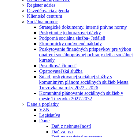
Register adries
Osvedčovacia agenda
Klientské centrum
Sociálna pomoc
Strategické dokumenty, interné právne normy
Poskytnutie jednorazovej dávky
Podporná sociálna služba- Jedáleň
Ekonomicky oprávnené náklady
Poskytovanie finančných príspevkov pre výkon
opatrení sociálnoprávnej ochrany detí a sociálnej
kurately
Posudková činnosť
Opatrovateľská služba
Súlad poskytovanej sociálnej služby s
komunitným plánom sociálnych služieb Mesta
Turzovka na roky 2022 - 2026
Komunitné plánovanie sociálnych služieb v
meste Turzovka 2027-2032
Dane a poplatky
VZN
Legislatíva
Dane
Daň z nehnuteľností
Daň za psa