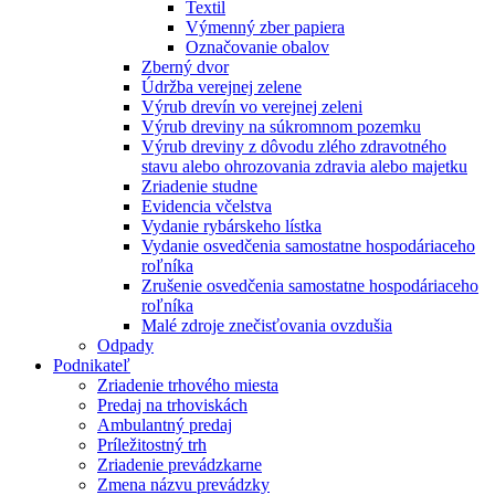
Textil
Výmenný zber papiera
Označovanie obalov
Zberný dvor
Údržba verejnej zelene
Výrub drevín vo verejnej zeleni
Výrub dreviny na súkromnom pozemku
Výrub dreviny z dôvodu zlého zdravotného
stavu alebo ohrozovania zdravia alebo majetku
Zriadenie studne
Evidencia včelstva
Vydanie rybárskeho lístka
Vydanie osvedčenia samostatne hospodáriaceho
roľníka
Zrušenie osvedčenia samostatne hospodáriaceho
roľníka
Malé zdroje znečisťovania ovzdušia
Odpady
Podnikateľ
Zriadenie trhového miesta
Predaj na trhoviskách
Ambulantný predaj
Príležitostný trh
Zriadenie prevádzkarne
Zmena názvu prevádzky