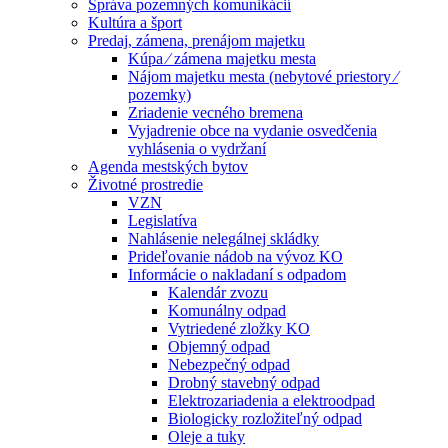
Správa pozemných komunikácií
Kultúra a šport
Predaj, zámena, prenájom majetku
Kúpa ⁄ zámena majetku mesta
Nájom majetku mesta (nebytové priestory ⁄
pozemky)
Zriadenie vecného bremena
Vyjadrenie obce na vydanie osvedčenia
vyhlásenia o vydržaní
Agenda mestských bytov
Životné prostredie
VZN
Legislatíva
Nahlásenie nelegálnej skládky
Prideľovanie nádob na vývoz KO
Informácie o nakladaní s odpadom
Kalendár zvozu
Komunálny odpad
Vytriedené zložky KO
Objemný odpad
Nebezpečný odpad
Drobný stavebný odpad
Elektrozariadenia a elektroodpad
Biologicky rozložiteľný odpad
Oleje a tuky