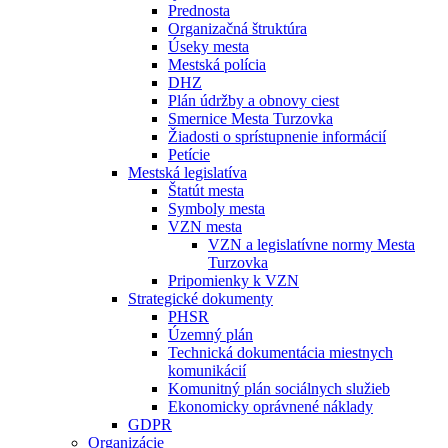
Prednosta
Organizačná štruktúra
Úseky mesta
Mestská polícia
DHZ
Plán údržby a obnovy ciest
Smernice Mesta Turzovka
Žiadosti o sprístupnenie informácií
Petície
Mestská legislatíva
Štatút mesta
Symboly mesta
VZN mesta
VZN a legislatívne normy Mesta
Turzovka
Pripomienky k VZN
Strategické dokumenty
PHSR
Územný plán
Technická dokumentácia miestnych
komunikácií
Komunitný plán sociálnych služieb
Ekonomicky oprávnené náklady
GDPR
Organizácie