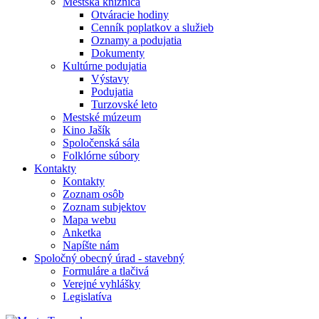
Mestská knižnica
Otváracie hodiny
Cenník poplatkov a služieb
Oznamy a podujatia
Dokumenty
Kultúrne podujatia
Výstavy
Podujatia
Turzovské leto
Mestské múzeum
Kino Jašík
Spoločenská sála
Folklórne súbory
Kontakty
Kontakty
Zoznam osôb
Zoznam subjektov
Mapa webu
Anketka
Napíšte nám
Spoločný obecný úrad - stavebný
Formuláre a tlačivá
Verejné vyhlášky
Legislatíva