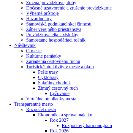
Zmena prevádzkovej doby
Dočasné uzatvorenie a zrušenie prevádzkarne
Výherné prístroje
Hazardné hry
Stanoviská podnikateľskej činnosti
Záber verejného priestranstva
Prevádzkovatelia taxislužby
Samostatne hospodáriaci roľník
Návštevník
O meste
Kultúrne pamiatky
Zariadenia cestovného ruchu
Turistické atraktivity v meste a okolí
Pešie trasy
Cyklotrasy
Sakrálny chodník
Zimný cestovný ruch
Lyžovanie
Virtuálne prehliadky mesta
Transparentné mesto
Rozpočet mesta
Ekonomika a správa majetku
Rok 2027
Rozpočtový harmonogram
Rok 2026