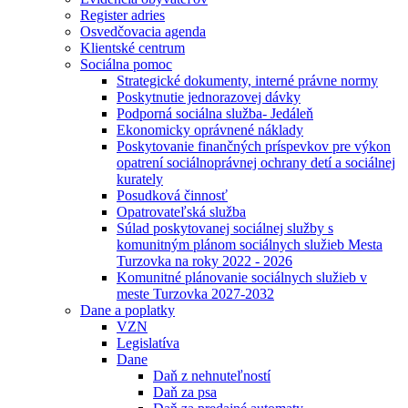
Register adries
Osvedčovacia agenda
Klientské centrum
Sociálna pomoc
Strategické dokumenty, interné právne normy
Poskytnutie jednorazovej dávky
Podporná sociálna služba- Jedáleň
Ekonomicky oprávnené náklady
Poskytovanie finančných príspevkov pre výkon
opatrení sociálnoprávnej ochrany detí a sociálnej
kurately
Posudková činnosť
Opatrovateľská služba
Súlad poskytovanej sociálnej služby s
komunitným plánom sociálnych služieb Mesta
Turzovka na roky 2022 - 2026
Komunitné plánovanie sociálnych služieb v
meste Turzovka 2027-2032
Dane a poplatky
VZN
Legislatíva
Dane
Daň z nehnuteľností
Daň za psa