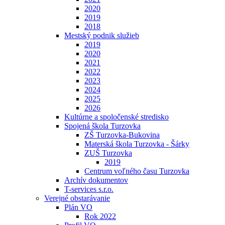
2020
2019
2018
Mestský podnik služieb
2019
2020
2021
2022
2023
2024
2025
2026
Kultúrne a spoločenské stredisko
Spojená škola Turzovka
ZŠ Turzovka-Bukovina
Materská škola Turzovka - Šárky
ZUŠ Turzovka
2019
Centrum voľného času Turzovka
Archív dokumentov
T-services s.r.o.
Verejné obstarávanie
Plán VO
Rok 2022