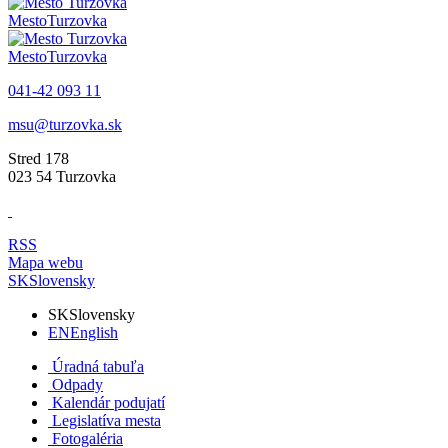
Mesto
Turzovka
Mesto
Turzovka
041-42 093 11
msu@turzovka.sk
Stred 178
023 54 Turzovka
RSS
Mapa webu
SK
Slovensky
SK
Slovensky
EN
English
Úradná tabuľa
Odpady
Kalendár podujatí
Legislatíva mesta
Fotogaléria