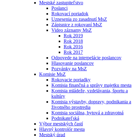
Mestské zastupiteľstvo
Poslanci
Rokovací poriadok
Uznesenia zo zasadnutí MsZ
Zápisnice z rokovaní MsZ
Video záznamy MsZ
Rok 2019
Rok 2018
Rok 2016
Rok 2017
Odpovede na interpelácie poslancov
Hlasovanie poslancov
Pozvánky na MsZ
Komisie MsZ
Rokovacie poriadky
Komisia finančná a správy majetku mesta
Komisia mládeže, vzdelávania, športu a
kultúry
Komisia výstavby, dopravy, podnikania a
životného prostredia
Komisia sociálna, bytová a zdravotná
Podnikateľská
Výbor mestských častí
Hlavný kontrolór mesta
Mestský úrad