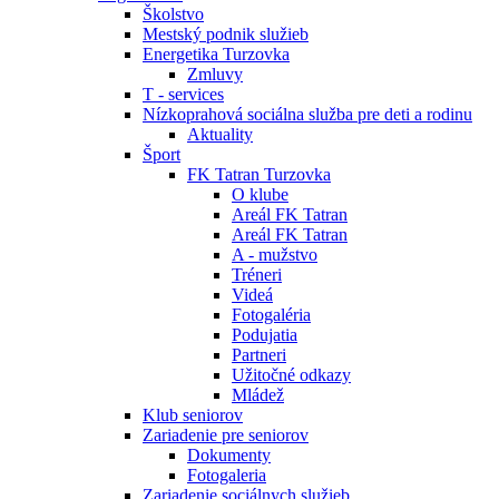
Školstvo
Mestský podnik služieb
Energetika Turzovka
Zmluvy
T - services
Nízkoprahová sociálna služba pre deti a rodinu
Aktuality
Šport
FK Tatran Turzovka
O klube
Areál FK Tatran
Areál FK Tatran
A - mužstvo
Tréneri
Videá
Fotogaléria
Podujatia
Partneri
Užitočné odkazy
Mládež
Klub seniorov
Zariadenie pre seniorov
Dokumenty
Fotogaleria
Zariadenie sociálnych služieb