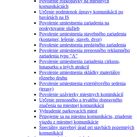
Povolenie rozkopávky na miestnych
komunikáciách
Určenie podmienok úpravy komunikácií po
haváriách na IS
Povolenie umiestnenia zariadenia na
poskytovanie služieb
Povolenie umiestnenia stavebného zariadenia
(kontajner, lešenie, staveb. dvor)
Povolenie umiestnenia predajného zariadenia
Povolenie umiestnenia prenosného reklamného
zariadenia typu "A"
Povolenie umiestnenia zariadenia cirkusu,
lunaparku a iných atrakcií
Povolenie umiestnenia skládky materiálov
rôzneho druhu
Povolenie umiestnenia exteriérového sedenia
(terasy)
Povolenie uzávierky miestnych kominikácií
Určenie prenosného a trvalého dopravného
značenia na miestnej komunikácii
Vyhradenie parkovacích miest
Pripojenie sa na miestnu komunikáciu, zriadenie
vjazdu z miestnej komunikácie
Špeciálny stavebný úrad pri stavbách pozemných
komunikácií