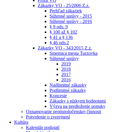
Profil VO
Zákazky VO - 25⁄2006 Z.z.
Prehľad zákaziek
Súhrnné správy - 2015
Súhrnné správy - 2016
§ 9 ods. 9
§ 100 až § 102
§ 41 a § 136
§ 46 ods.2
Zákazky VO - 343⁄2015 Z.z.
Smernica mesta Turzovka
Súhrnné správy
2019
2018
2017
2016
Nadlimitné zákazky
Podlimitné zákazky
Koncesie
Zákazky s nízkymi hodnotami
Výzva na predloženie ponuky
Oznamovanie protispoločenskej činnosti
Potvrdenie o zverejnení
Kultúra
Kalendár podujatí