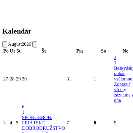
Kalendár
August
2026
Po
Ut
St
Št
Pia
So
Ne
2
1
Beskydsk
pohár
27
28
29
30
31
1
vzájomnos
Zobraziť
všetky
záznamy 
dňa
6
1
SPONGEBOB:
3
4
5
PIRÁTSKE
7
8
9
DOBRODRUŽSTVO