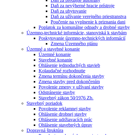
Daň za predajné automaty
Daň za nevýherné hracie prístroje
Daň za ubytovanie
Daň za užívanie verejného priestranstva
Poučenie na vyplnenie k priznania dani
Poplatok za komunálne odpady a drobné stavby
Územno-technické informácie, stanoviská k stavbám
Poskytovanie územno-technických informácií
Zmena Územného plánu
Územné a stavebné konanie
Územné konanie
Stavebné konanie
Ohlásenie jednoduchých stavieb
Kolaudačné rozhodnutie
Zmena termínu dokončenia stavby
Zmena stavby pred dokončením
Povolenie zmeny v užívaní stavby
Odstránenie stavby
Stavebný zákon 50⁄1976 Zb.
Stavebný poriadok
Povolenie reklamnej stavby
Ohlásenie drobnej stavby
Ohlásenie udržiavacích prác
Ohlásenie stavebných úprav
Dopravná štruktúra