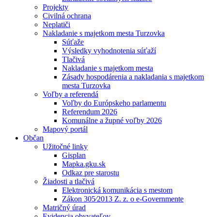
Projekty
Civilná ochrana
Neplatiči
Nakladanie s majetkom mesta Turzovka
Súťaže
Výsledky vyhodnotenia súťaží
Tlačivá
Nakladanie s majetkom mesta
Zásady hospodárenia a nakladania s majetkom
mesta Turzovka
Voľby a referendá
Voľby do Európskeho parlamentu
Referendum 2026
Komunálne a župné voľby 2026
Mapový portál
Občan
Užitočné linky
Gisplan
Mapka.gku.sk
Odkaz pre starostu
Žiadosti a tlačivá
Elektronická komunikácia s mestom
Zákon 305⁄2013 Z. z. o e-Governmente
Matričný úrad
Evidencia obyvateľov