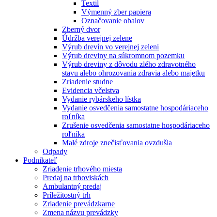
Textil
Výmenný zber papiera
Označovanie obalov
Zberný dvor
Údržba verejnej zelene
Výrub drevín vo verejnej zeleni
Výrub dreviny na súkromnom pozemku
Výrub dreviny z dôvodu zlého zdravotného
stavu alebo ohrozovania zdravia alebo majetku
Zriadenie studne
Evidencia včelstva
Vydanie rybárskeho lístka
Vydanie osvedčenia samostatne hospodáriaceho
roľníka
Zrušenie osvedčenia samostatne hospodáriaceho
roľníka
Malé zdroje znečisťovania ovzdušia
Odpady
Podnikateľ
Zriadenie trhového miesta
Predaj na trhoviskách
Ambulantný predaj
Príležitostný trh
Zriadenie prevádzkarne
Zmena názvu prevádzky