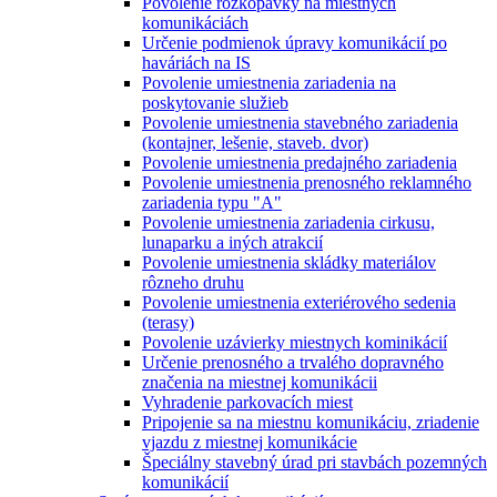
Povolenie rozkopávky na miestnych
komunikáciách
Určenie podmienok úpravy komunikácií po
haváriách na IS
Povolenie umiestnenia zariadenia na
poskytovanie služieb
Povolenie umiestnenia stavebného zariadenia
(kontajner, lešenie, staveb. dvor)
Povolenie umiestnenia predajného zariadenia
Povolenie umiestnenia prenosného reklamného
zariadenia typu "A"
Povolenie umiestnenia zariadenia cirkusu,
lunaparku a iných atrakcií
Povolenie umiestnenia skládky materiálov
rôzneho druhu
Povolenie umiestnenia exteriérového sedenia
(terasy)
Povolenie uzávierky miestnych kominikácií
Určenie prenosného a trvalého dopravného
značenia na miestnej komunikácii
Vyhradenie parkovacích miest
Pripojenie sa na miestnu komunikáciu, zriadenie
vjazdu z miestnej komunikácie
Špeciálny stavebný úrad pri stavbách pozemných
komunikácií