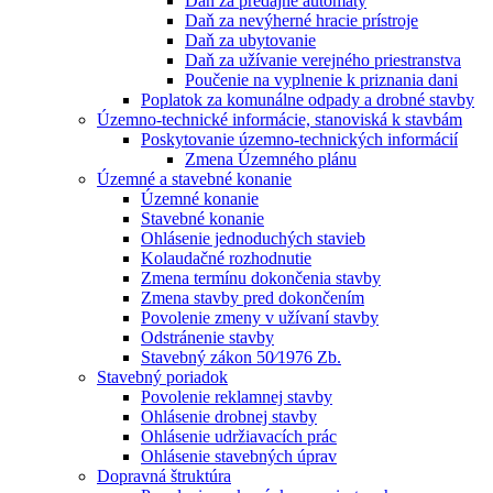
Daň za predajné automaty
Daň za nevýherné hracie prístroje
Daň za ubytovanie
Daň za užívanie verejného priestranstva
Poučenie na vyplnenie k priznania dani
Poplatok za komunálne odpady a drobné stavby
Územno-technické informácie, stanoviská k stavbám
Poskytovanie územno-technických informácií
Zmena Územného plánu
Územné a stavebné konanie
Územné konanie
Stavebné konanie
Ohlásenie jednoduchých stavieb
Kolaudačné rozhodnutie
Zmena termínu dokončenia stavby
Zmena stavby pred dokončením
Povolenie zmeny v užívaní stavby
Odstránenie stavby
Stavebný zákon 50⁄1976 Zb.
Stavebný poriadok
Povolenie reklamnej stavby
Ohlásenie drobnej stavby
Ohlásenie udržiavacích prác
Ohlásenie stavebných úprav
Dopravná štruktúra