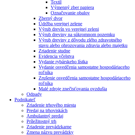
Textil
Výmenný zber papiera
Označovanie obalov
Zberný dvor
Údržba verejnej zelene
Výrub drevín vo verejnej zeleni
Výrub dreviny na súkromnom pozemku
Výrub dreviny z dôvodu zlého zdravotného
stavu alebo ohrozovania zdravia alebo majetku
Zriadenie studne
Evidencia včelstva
Vydanie rybárskeho lístka
Vydanie osvedčenia samostatne hospodáriaceho
roľníka
Zrušenie osvedčenia samostatne hospodáriaceho
roľníka
Malé zdroje znečisťovania ovzdušia
Odpady
Podnikateľ
Zriadenie trhového miesta
Predaj na trhoviskách
Ambulantný predaj
Príležitostný trh
Zriadenie prevádzkarne
Zmena názvu prevádzky