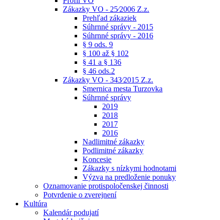
Profil VO
Zákazky VO - 25⁄2006 Z.z.
Prehľad zákaziek
Súhrnné správy - 2015
Súhrnné správy - 2016
§ 9 ods. 9
§ 100 až § 102
§ 41 a § 136
§ 46 ods.2
Zákazky VO - 343⁄2015 Z.z.
Smernica mesta Turzovka
Súhrnné správy
2019
2018
2017
2016
Nadlimitné zákazky
Podlimitné zákazky
Koncesie
Zákazky s nízkymi hodnotami
Výzva na predloženie ponuky
Oznamovanie protispoločenskej činnosti
Potvrdenie o zverejnení
Kultúra
Kalendár podujatí