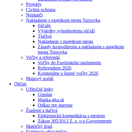
Projekty
Civilná ochrana
Neplatiči
Nakladanie s majetkom mesta Turzovka
Súťaže
Výsledky vyhodnotenia súťaží
Tlačivá
Nakladanie s majetkom mesta
Zásady hospodárenia a nakladania s majetkom
mesta Turzovka
Voľby a referendá
Voľby do Európskeho parlamentu
Referendum 2026
Komunálne a župné voľby 2026
Mapový portál
Občan
Užitočné linky
Gisplan
Mapka.gku.sk
Odkaz pre starostu
Žiadosti a tlačivá
Elektronická komunikácia s mestom
Zákon 305⁄2013 Z. z. o e-Governmente
Matričný úrad
Evidencia obyvateľov