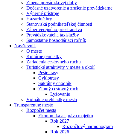
Zmena prevádzkovej doby
Dočasné uzatvorenie a zrušenie prevádzkarne
Výherné prístroje
Hazardné hry
Stanoviská podnikateľskej činnosti
Záber verejného priestranstva
Prevádzkovatelia taxislužby
Samostatne hospodáriaci roľník
Návštevník
O meste
Kultúrne pamiatky
Zariadenia cestovného ruchu
Turistické atraktivity v meste a okolí
Pešie trasy
Cyklotrasy
Sakrálny chodník
Zimný cestovný ruch
Lyžovanie
Virtuálne prehliadky mesta
Transparentné mesto
Rozpočet mesta
Ekonomika a správa majetku
Rok 2027
Rozpočtový harmonogram
Rok 2026