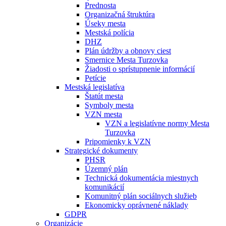
Prednosta
Organizačná štruktúra
Úseky mesta
Mestská polícia
DHZ
Plán údržby a obnovy ciest
Smernice Mesta Turzovka
Žiadosti o sprístupnenie informácií
Petície
Mestská legislatíva
Štatút mesta
Symboly mesta
VZN mesta
VZN a legislatívne normy Mesta
Turzovka
Pripomienky k VZN
Strategické dokumenty
PHSR
Územný plán
Technická dokumentácia miestnych
komunikácií
Komunitný plán sociálnych služieb
Ekonomicky oprávnené náklady
GDPR
Organizácie