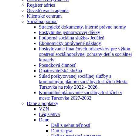
Register adries
Osvedčovacia agenda
Klientské centrum
Sociálna pomoc
Strategické dokumenty, interné právne normy
Poskytnutie jednorazovej dávky
Podporná sociálna služba- Jedáleň
Ekonomicky oprávnené náklady
Poskytovanie finančných príspevkov pre výkon
opatrení sociálnoprávnej ochrany detí a sociálnej
kurately
Posudková činnosť
Opatrovateľská služba
Súlad poskytovanej sociálnej služby s
komunitným plánom sociálnych služieb Mesta
Turzovka na roky 2022 - 2026
Komunitné plánovanie sociálnych služieb v
meste Turzovka 2027-2032
Dane a poplatky
VZN
Legislatíva
Dane
Daň z nehnuteľností
Daň za psa