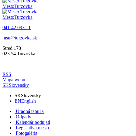
Mesto
Turzovka
Mesto
Turzovka
041-42 093 11
msu@turzovka.sk
Stred 178
023 54 Turzovka
RSS
Mapa webu
SK
Slovensky
SK
Slovensky
EN
English
Úradná tabuľa
Odpady
Kalendár podujatí
Legislatíva mesta
Fotogaléria