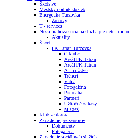
Školstvo
Mestský podnik služieb
Energetika Turzovka
Zmluvy
T - services
Nízkoprahová sociálna služba pre deti a rodinu
Aktuality
Šport
FK Tatran Turzovka
O klube
Areál FK Tatran
Areál FK Tatran
A - mužstvo
Tréneri
Videá
Fotogaléria
Podujatia
Partneri
Užitočné odkazy
Mládež
Klub seniorov
Zariadenie pre seniorov
Dokumenty
Fotogaleria
Zariadenie sociálnych služieb