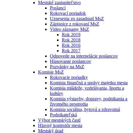
Mestské zastupiteľstvo
Poslanci
Rokovací poriadok
Uznesenia zo zasadnutí MsZ
Zápisnice z rokovaní MsZ
Video záznamy MsZ
Rok 2019
Rok 2018
Rok 2016
Rok 2017
Odpovede na interpelácie poslancov
Hlasovanie poslancov
Pozvánky na MsZ
Komisie MsZ
Rokovacie poriadky
Komisia finančná a správy majetku mesta
Komisia mládeže, vzdelávania, športu a
kultúry
Komisia výstavby, dopravy, podnikania a
životného prostredia
Komisia sociálna, bytová a zdravotná
Podnikateľská
Výbor mestských častí
Hlavný kontrolór mesta
Mestský úrad