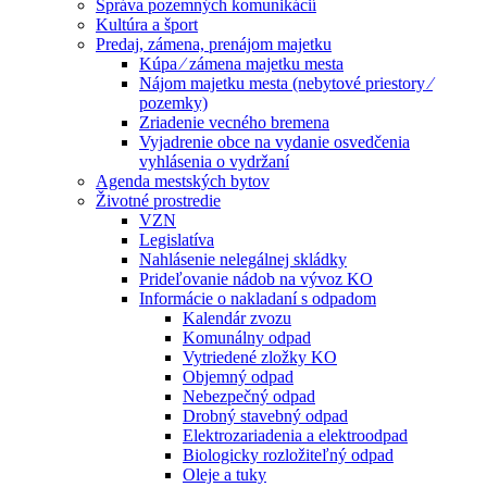
Správa pozemných komunikácií
Kultúra a šport
Predaj, zámena, prenájom majetku
Kúpa ⁄ zámena majetku mesta
Nájom majetku mesta (nebytové priestory ⁄
pozemky)
Zriadenie vecného bremena
Vyjadrenie obce na vydanie osvedčenia
vyhlásenia o vydržaní
Agenda mestských bytov
Životné prostredie
VZN
Legislatíva
Nahlásenie nelegálnej skládky
Prideľovanie nádob na vývoz KO
Informácie o nakladaní s odpadom
Kalendár zvozu
Komunálny odpad
Vytriedené zložky KO
Objemný odpad
Nebezpečný odpad
Drobný stavebný odpad
Elektrozariadenia a elektroodpad
Biologicky rozložiteľný odpad
Oleje a tuky