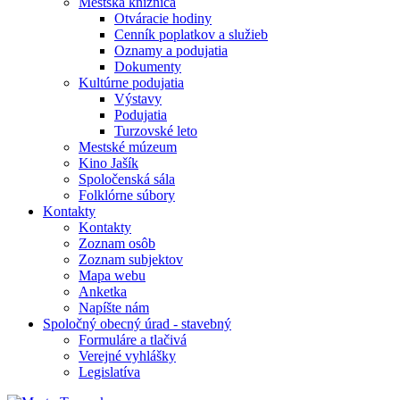
Mestská knižnica
Otváracie hodiny
Cenník poplatkov a služieb
Oznamy a podujatia
Dokumenty
Kultúrne podujatia
Výstavy
Podujatia
Turzovské leto
Mestské múzeum
Kino Jašík
Spoločenská sála
Folklórne súbory
Kontakty
Kontakty
Zoznam osôb
Zoznam subjektov
Mapa webu
Anketka
Napíšte nám
Spoločný obecný úrad - stavebný
Formuláre a tlačivá
Verejné vyhlášky
Legislatíva