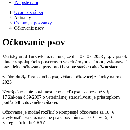
Napíšte nám
Úvodná stránka
Aktuality
Oznamy a pozvánky
Očkovanie psov
Očkovanie psov
Mestský úrad Turzovka oznamuje, že dňa 07. 07. 2023 , t.j. v piatok
, bude v spolupráci s povereným veterinárnym lekárom , vykonávať
pravidelne očkovanie psov proti besnote starších ako 3-mesiace
za úhradu
8,- €
za jedného psa, včítane očkovacej známky na rok
2023.
Nerešpektovanie povinnosti chovateľa psa ustanovené v §
17 Zákona č.39/2007 o veterinárnej starostlivosti je priestupkom
podľa §48 citovaného zákona.
Očkovanie je možné rozšíriť o kompletné očkovanie za 18,-€
a vykonať trvalé označenie psa čipovaním za 10,-€ + 5,- €
za registráciu do CRSZ.