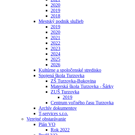
2020
2019
2018
Mestský podnik služieb
2019
2020
2021
2022
2023
2024
2025
2026
Kultúrne a spoločenské stredisko
Spojená škola Turzovka
ZŠ Turzovka-Bukovina
Materská škola Turzovka - Šárky
ZUŠ Turzovka
2019
Centrum voľného času Turzovka
Archív dokumentov
T-services s.r.o.
Verejné obstarávanie
Plán VO
Rok 2022