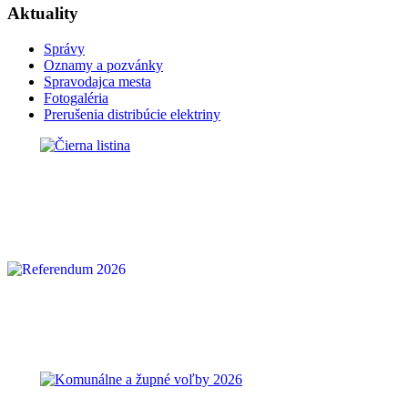
Aktuality
Správy
Oznamy a pozvánky
Spravodajca mesta
Fotogaléria
Prerušenia distribúcie elektriny