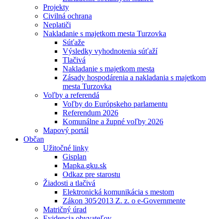
Projekty
Civilná ochrana
Neplatiči
Nakladanie s majetkom mesta Turzovka
Súťaže
Výsledky vyhodnotenia súťaží
Tlačivá
Nakladanie s majetkom mesta
Zásady hospodárenia a nakladania s majetkom
mesta Turzovka
Voľby a referendá
Voľby do Európskeho parlamentu
Referendum 2026
Komunálne a župné voľby 2026
Mapový portál
Občan
Užitočné linky
Gisplan
Mapka.gku.sk
Odkaz pre starostu
Žiadosti a tlačivá
Elektronická komunikácia s mestom
Zákon 305⁄2013 Z. z. o e-Governmente
Matričný úrad
Evidencia obyvateľov