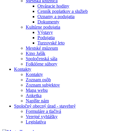
Mestská knižnica
Otváracie hodiny
Cenník poplatkov a služieb
Oznamy a podujatia
Dokumenty
Kultúrne podujatia
Výstavy
Podujatia
Turzovské leto
Mestské múzeum
Kino Jašík
Spoločenská sála
Folklórne súbory
Kontakty
Kontakty
Zoznam osôb
Zoznam subjektov
Mapa webu
Anketka
Napíšte nám
Spoločný obecný úrad - stavebný
Formuláre a tlačivá
Verejné vyhlášky
Legislatíva