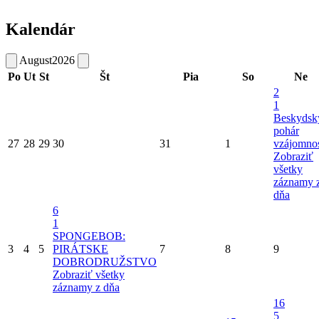
Kalendár
August
2026
Po
Ut
St
Št
Pia
So
Ne
2
1
Beskydsk
pohár
27
28
29
30
31
1
vzájomnos
Zobraziť
všetky
záznamy 
dňa
6
1
SPONGEBOB:
3
4
5
PIRÁTSKE
7
8
9
DOBRODRUŽSTVO
Zobraziť všetky
záznamy z dňa
16
5