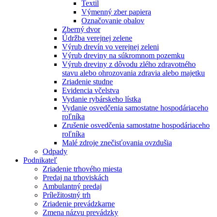
Textil
Výmenný zber papiera
Označovanie obalov
Zberný dvor
Údržba verejnej zelene
Výrub drevín vo verejnej zeleni
Výrub dreviny na súkromnom pozemku
Výrub dreviny z dôvodu zlého zdravotného
stavu alebo ohrozovania zdravia alebo majetku
Zriadenie studne
Evidencia včelstva
Vydanie rybárskeho lístka
Vydanie osvedčenia samostatne hospodáriaceho
roľníka
Zrušenie osvedčenia samostatne hospodáriaceho
roľníka
Malé zdroje znečisťovania ovzdušia
Odpady
Podnikateľ
Zriadenie trhového miesta
Predaj na trhoviskách
Ambulantný predaj
Príležitostný trh
Zriadenie prevádzkarne
Zmena názvu prevádzky