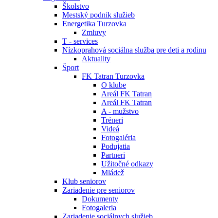
Školstvo
Mestský podnik služieb
Energetika Turzovka
Zmluvy
T - services
Nízkoprahová sociálna služba pre deti a rodinu
Aktuality
Šport
FK Tatran Turzovka
O klube
Areál FK Tatran
Areál FK Tatran
A - mužstvo
Tréneri
Videá
Fotogaléria
Podujatia
Partneri
Užitočné odkazy
Mládež
Klub seniorov
Zariadenie pre seniorov
Dokumenty
Fotogaleria
Zariadenie sociálnych služieb