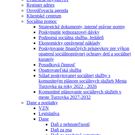
Register adries
Osvedčovacia agenda
Klientské centrum
Sociálna pomoc
Strategické dokumenty, interné právne normy
Poskytnutie jednorazovej dávky
Podporná sociálna služba- Jedáleň
Ekonomicky oprávnené náklady
Poskytovanie finančných príspevkov pre výkon
opatrení sociálnoprávnej ochrany detí a sociálnej
kurately
Posudková činnosť
Opatrovateľská služba
Súlad poskytovanej sociálnej služby s
komunitným plánom sociálnych služieb Mesta
Turzovka na roky 2022 - 2026
Komunitné plánovanie sociálnych služieb v
meste Turzovka 2027-2032
Dane a poplatky
VZN
Legislatíva
Dane
Daň z nehnuteľností
Daň za psa