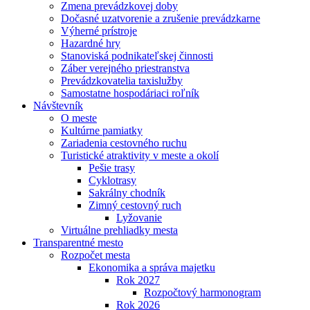
Zmena prevádzkovej doby
Dočasné uzatvorenie a zrušenie prevádzkarne
Výherné prístroje
Hazardné hry
Stanoviská podnikateľskej činnosti
Záber verejného priestranstva
Prevádzkovatelia taxislužby
Samostatne hospodáriaci roľník
Návštevník
O meste
Kultúrne pamiatky
Zariadenia cestovného ruchu
Turistické atraktivity v meste a okolí
Pešie trasy
Cyklotrasy
Sakrálny chodník
Zimný cestovný ruch
Lyžovanie
Virtuálne prehliadky mesta
Transparentné mesto
Rozpočet mesta
Ekonomika a správa majetku
Rok 2027
Rozpočtový harmonogram
Rok 2026