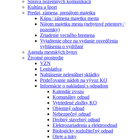
Správa pozemných komunikácií
Kultúra a šport
Predaj, zámena, prenájom majetku
Kúpa ⁄ zámena majetku mesta
Nájom majetku mesta (nebytové priestory ⁄
pozemky)
Zriadenie vecného bremena
Vyjadrenie obce na vydanie osvedčenia
vyhlásenia o vydržaní
Agenda mestských bytov
Životné prostredie
VZN
Legislatíva
Nahlásenie nelegálnej skládky
Prideľovanie nádob na vývoz KO
Informácie o nakladaní s odpadom
Kalendár zvozu
Komunálny odpad
Vytriedené zložky KO
Objemný odpad
Nebezpečný odpad
Drobný stavebný odpad
Elektrozariadenia a elektroodpad
Biologicky rozložiteľný odpad
Oleje a tuky