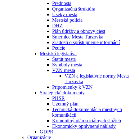
Prednosta
Organizačná štruktúra
Úseky mesta
Mestská polícia
DHZ
Plán údržby a obnovy ciest
Smernice Mesta Turzovka
Žiadosti o sprístupnenie informácií
Petície
Mestská legislatíva
Štatút mesta
Symboly mesta
VZN mesta
VZN a legislatívne normy Mesta
Turzovka
Pripomienky k VZN
Strategické dokumenty
PHSR
Územný plán
Technická dokumentácia miestnych
komunikácií
Komunitný plán sociálnych služieb
Ekonomicky oprávnené náklady
GDPR
Organizácie