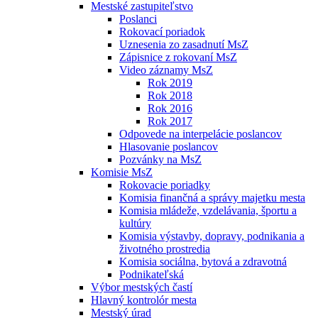
Mestské zastupiteľstvo
Poslanci
Rokovací poriadok
Uznesenia zo zasadnutí MsZ
Zápisnice z rokovaní MsZ
Video záznamy MsZ
Rok 2019
Rok 2018
Rok 2016
Rok 2017
Odpovede na interpelácie poslancov
Hlasovanie poslancov
Pozvánky na MsZ
Komisie MsZ
Rokovacie poriadky
Komisia finančná a správy majetku mesta
Komisia mládeže, vzdelávania, športu a
kultúry
Komisia výstavby, dopravy, podnikania a
životného prostredia
Komisia sociálna, bytová a zdravotná
Podnikateľská
Výbor mestských častí
Hlavný kontrolór mesta
Mestský úrad