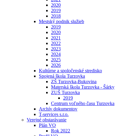
2020
2019
2018
Mestský podnik služieb
2019
2020
2021
2022
2023
2024
2025
2026
Kultúrne a spoločenské stredisko
Spojená škola Turzovka
ZŠ Turzovka-Bukovina
Materská škola Turzovka - Šárky
ZUŠ Turzovka
2019
Centrum voľného času Turzovka
Archív dokumentov
T-services s.r.o.
Verejné obstarávanie
Plán VO
Rok 2022