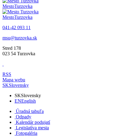
Mesto
Turzovka
Mesto
Turzovka
041-42 093 11
msu@turzovka.sk
Stred 178
023 54 Turzovka
RSS
Mapa webu
SK
Slovensky
SK
Slovensky
EN
English
Úradná tabuľa
Odpady
Kalendár podujatí
Legislatíva mesta
Fotogaléria