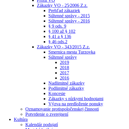
Profil VO
Zákazky VO - 25⁄2006 Z.z.
Prehľad zákaziek
Súhrnné správy - 2015
Súhrnné správy - 2016
§ 9 ods. 9
§ 100 až § 102
§ 41 a § 136
§ 46 ods.2
Zákazky VO - 343⁄2015 Z.z.
Smernica mesta Turzovka
Súhrnné správy
2019
2018
2017
2016
Nadlimitné zákazky
Podlimitné zákazky
Koncesie
Zákazky s nízkymi hodnotami
Výzva na predloženie ponuky
Oznamovanie protispoločenskej činnosti
Potvrdenie o zverejnení
Kultúra
Kalendár podujatí