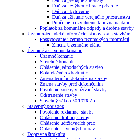
Daň za predajné automaty
Daň za nevýherné hracie prístroje
Daň za ubytovanie
Daň za užívanie verejného priestranstva
Poučenie na vyplnenie k priznania dani
Poplatok za komunálne odpady a drobné stavby
Územno-technické informácie, stanoviská k stavbám
Poskytovanie územno-technických informácií
Zmena Územného plánu
Územné a stavebné konanie
Územné konanie
Stavebné konanie
Ohlásenie jednoduchých stavieb
Kolaudačné rozhodnutie
Zmena termínu dokončenia stavby
Zmena stavby pred dokončením
Povolenie zmeny v užívaní stavby
Odstránenie stavby
Stavebný zákon 50⁄1976 Zb.
Stavebný poriadok
Povolenie reklamnej stavby
Ohlásenie drobnej stavby
Ohlásenie udržiavacích prác
Ohlásenie stavebných úprav
Dopravná štruktúra