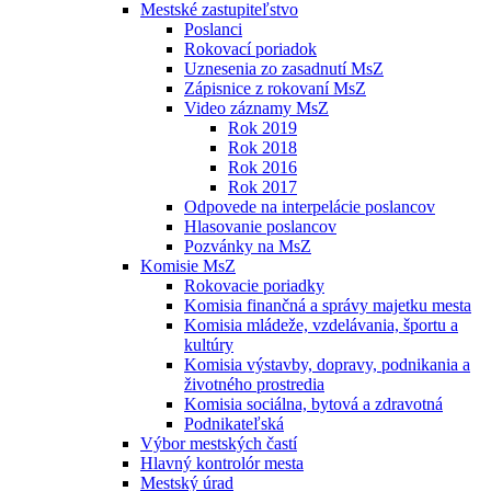
Mestské zastupiteľstvo
Poslanci
Rokovací poriadok
Uznesenia zo zasadnutí MsZ
Zápisnice z rokovaní MsZ
Video záznamy MsZ
Rok 2019
Rok 2018
Rok 2016
Rok 2017
Odpovede na interpelácie poslancov
Hlasovanie poslancov
Pozvánky na MsZ
Komisie MsZ
Rokovacie poriadky
Komisia finančná a správy majetku mesta
Komisia mládeže, vzdelávania, športu a
kultúry
Komisia výstavby, dopravy, podnikania a
životného prostredia
Komisia sociálna, bytová a zdravotná
Podnikateľská
Výbor mestských častí
Hlavný kontrolór mesta
Mestský úrad