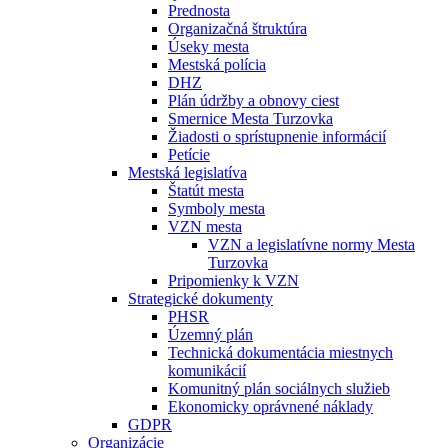
Prednosta
Organizačná štruktúra
Úseky mesta
Mestská polícia
DHZ
Plán údržby a obnovy ciest
Smernice Mesta Turzovka
Žiadosti o sprístupnenie informácií
Petície
Mestská legislatíva
Štatút mesta
Symboly mesta
VZN mesta
VZN a legislatívne normy Mesta
Turzovka
Pripomienky k VZN
Strategické dokumenty
PHSR
Územný plán
Technická dokumentácia miestnych
komunikácií
Komunitný plán sociálnych služieb
Ekonomicky oprávnené náklady
GDPR
Organizácie