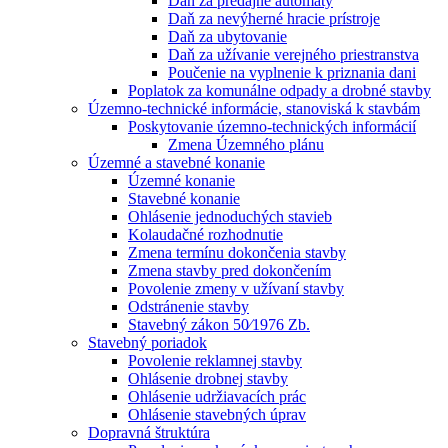
Daň za predajné automaty
Daň za nevýherné hracie prístroje
Daň za ubytovanie
Daň za užívanie verejného priestranstva
Poučenie na vyplnenie k priznania dani
Poplatok za komunálne odpady a drobné stavby
Územno-technické informácie, stanoviská k stavbám
Poskytovanie územno-technických informácií
Zmena Územného plánu
Územné a stavebné konanie
Územné konanie
Stavebné konanie
Ohlásenie jednoduchých stavieb
Kolaudačné rozhodnutie
Zmena termínu dokončenia stavby
Zmena stavby pred dokončením
Povolenie zmeny v užívaní stavby
Odstránenie stavby
Stavebný zákon 50⁄1976 Zb.
Stavebný poriadok
Povolenie reklamnej stavby
Ohlásenie drobnej stavby
Ohlásenie udržiavacích prác
Ohlásenie stavebných úprav
Dopravná štruktúra