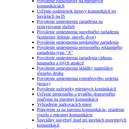
Povolenie rozkopávky na miestnych
komunikáciách
Určenie podmienok úpravy komunikácií po
haváriách na IS
Povolenie umiestnenia zariadenia na
poskytovanie služieb
Povolenie umiestnenia stavebného zariadenia
(kontajner, lešenie, staveb. dvor)
Povolenie umiestnenia predajného zariadenia
Povolenie umiestnenia prenosného reklamného
zariadenia typu "A"
Povolenie umiestnenia zariadenia cirkusu,
lunaparku a iných atrakcií
Povolenie umiestnenia skládky materiálov
rôzneho druhu
Povolenie umiestnenia exteriérového sedenia
(terasy)
Povolenie uzávierky miestnych kominikácií
Určenie prenosného a trvalého dopravného
značenia na miestnej komunikácii
Vyhradenie parkovacích miest
Pripojenie sa na miestnu komunikáciu, zriadenie
vjazdu z miestnej komunikácie
Špeciálny stavebný úrad pri stavbách pozemných
komunikácií