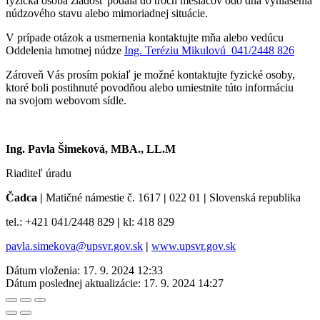
fyzická osoba žiadosť podala do troch mesiacov odo dňa vyhlásenia
núdzového stavu alebo mimoriadnej situácie.
V prípade otázok a usmernenia kontaktujte mňa alebo vedúcu
Oddelenia hmotnej núdze
Ing. Teréziu Mikulovú 041/2448 826
Zároveň Vás prosím pokiaľ je možné kontaktujte fyzické osoby,
ktoré boli postihnuté povodňou alebo umiestnite túto informáciu
na svojom webovom sídle.
Ing. Pavla Šimeková, MBA., LL.M
Riaditeľ úradu
Čadca
|
Matičné námestie č. 1617
|
022 01
|
Slovenská republika
tel.: +421 041/2448 829
|
kl: 418 829
pavla.simekova@upsvr.gov.sk
|
www.upsvr.gov.sk
Dátum vloženia:
17. 9. 2024 12:33
Dátum poslednej aktualizácie:
17. 9. 2024 14:27