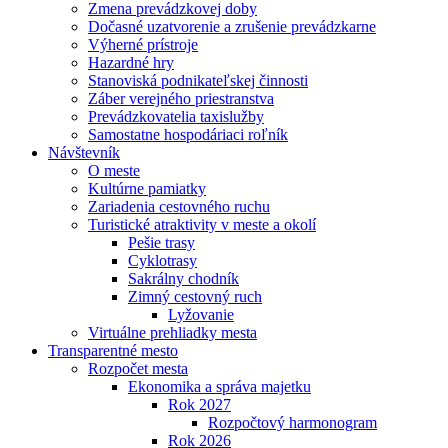
Zmena prevádzkovej doby
Dočasné uzatvorenie a zrušenie prevádzkarne
Výherné prístroje
Hazardné hry
Stanoviská podnikateľskej činnosti
Záber verejného priestranstva
Prevádzkovatelia taxislužby
Samostatne hospodáriaci roľník
Návštevník
O meste
Kultúrne pamiatky
Zariadenia cestovného ruchu
Turistické atraktivity v meste a okolí
Pešie trasy
Cyklotrasy
Sakrálny chodník
Zimný cestovný ruch
Lyžovanie
Virtuálne prehliadky mesta
Transparentné mesto
Rozpočet mesta
Ekonomika a správa majetku
Rok 2027
Rozpočtový harmonogram
Rok 2026