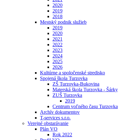
2020
2019
2018
Mestský podnik služieb
2019
2020
2021
2022
2023
2024
2025
2026
Kultúrne a spoločenské stredisko
Spojená škola Turzovka
ZŠ Turzovka-Bukovina
Materská škola Turzovka - Šárky
ZUŠ Turzovka
2019
Centrum voľného času Turzovka
Archív dokumentov
T-services s.r.o.
Verejné obstarávanie
Plán VO
Rok 2022