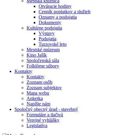
Mestská knižnica
Otváracie hodiny
Cenník poplatkov a služieb
Oznamy a podujatia
Dokumenty
Kultúrne podujatia
Výstavy
Podujatia
Turzovské leto
Mestské múzeum
Kino Jašík
Spoločenská sála
Folklórne súbory
Kontakty
Kontakty
Zoznam osôb
Zoznam subjektov
Mapa webu
Anketka
Napíšte nám
Spoločný obecný úrad - stavebný
Formuláre a tlačivá
Verejné vyhlášky
Legislatíva