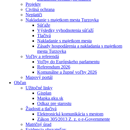
Projekty
Civilná ochrana
Neplatiči
Nakladanie s majetkom mesta Turzovka
Súťaže
Výsledky vyhodnotenia súťaží
Tlačivá
Nakladanie s majetkom mesta
Zásady hospodárenia a nakladania s majetkom
mesta Turzovka
Voľby a referendá
Voľby do Európskeho parlamentu
Referendum 2026
Komunálne a župné voľby 2026
Mapový portál
Občan
Užitočné linky
Gisplan
Mapka.gku.sk
Odkaz pre starostu
Žiadosti a tlačivá
Elektronická komunikácia s mestom
Zákon 305⁄2013 Z. z. o e-Governmente
Matričný úrad
Evidencia obyvateľov