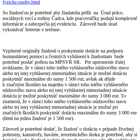
fyzicke-osoby.html
So žiadosťou je potrebné aby žiadatelia prišli na Úrad práce,
sociálnych vecí a rodiny Čadca, kde pracovníčky podajú komplexné
informácie a zabezpečia jej evidenciu. Zároveň bude úrad
vykonávať šetrenie v terénne.
Vyplnené originály žiadostí o poskytnutie dotácie na podporu
humanitárnej pomoci a čestných vyhlásení k žiadostiam bude
potrebné poslať poštou na MPSVR SR. Pre upresnenie ďalej
uvádzame, že v rámci toho istého vyhláseného núdzového stavu
alebo tej istej vyhlásenej mimoriadnej situácie je možné dotáciu
poskytnúť maximálne do sumy 1 500 eur, avšak ak dôjde
k značným škodám na majetku v rámci toho istého vyhláseného
núdzového stavu alebo tej istej vyhlásenej mimoriadnej situácie
dotáciu je možné poskytnúť maximálne do sumy 3 000 eur. To
znamená, že v rámci toho istého vyhláseného núdzového stavu
alebo tej istej vyhlásenej mimoriadnej situácie je možné pri
značných škodách poskytnúť dotáciu maximálne do sumy 3 000 eur
(limit na jednu žiadosť je 1 500 eur).
Zároveň je potrebné dodať, že žiadosť o dotáciu v prípade živelnej
pohromy, katastrofy, havárie, teroristického útoku je potrebné, aby si