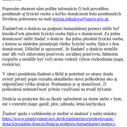
Poprosím obratom nám pošlite informáciu či boli povodňou
postihnuté aj fyzické osoby a koľko domácnosti bolo postihnutých
živelnou pohromou na mail
terezia.mikulova@upsvr.gov.sk
Žiadateľom o dotáciu na podporu humanitárnej pomoci môže byť
ktorákoľvek plnoletá fyzická osoba žijúca v domácnosti. Za jednu
domácnosť môže žiadať o dotáciu iba jedna plnoletá fyzická osoba,
s ktorou sa následne posudzujú všetky fyzické osoby žijúce s ňou
domácnosti. Dôležité je upozorniť, že žiadateľ o dotáciu nemôže
mať dlh voči zdravotnej poisťovni, sociálnej poisťovni, štátnemu
rozpočtu a nemôže byť voči nemu vedený výkon rozhodnutia (napr.
exekúcia).
V rámci posúdenia žiadosti a škôd je potrebné zo strany úradu
uviesť presný popis rozsahu aktuálneho stavu poškodenia ako aj
odporúčanú výšku dotácie. Podstatnou je aj skutočnosť, či
poškodená nehnuteľnosť je/bola využívaná na trvalé bývanie.
Dotácia sa poskytne iba na škody spôsobené na dome alebo v byte,
nie v exteriéri (napr. garáž, plot, záhrada, letná kuchynka).
Žiadosť spolu s vyhlásením je možné si stiahnuť z našej stránky:
https://www.employment.gov.sk/sk/ministerstvo/poskytovanie-
dotacii/poziadat-dotaciu/dotacia-podporu-humanitarnej-pomoci-