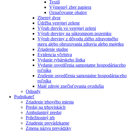
Textil
Výmenný zber papiera
Označovanie obalov
Zberný dvor
Údržba verejnej zelene
Výrub drevín vo verejnej zeleni
Výrub dreviny na súkromnom pozemku
Výrub dreviny z dôvodu zlého zdravotného
stavu alebo ohrozovania zdravia alebo majetku
Zriadenie studne
Evidencia včelstva
Vydanie rybárskeho lístka
Vydanie osvedčenia samostatne hospodáriaceho
roľníka
Zrušenie osvedčenia samostatne hospodáriaceho
roľníka
Malé zdroje znečisťovania ovzdušia
Odpady
Podnikateľ
Zriadenie trhového miesta
Predaj na trhoviskách
Ambulantný predaj
Príležitostný trh
Zriadenie prevádzkarne
Zmena názvu prevádzky