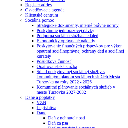
Register adries
Osvedčovacia agenda
Klientské centrum
Sociálna pomoc
Strategické dokumenty, interné právne normy
Poskytnutie jednorazovej dávky
Podporná sociálna služba- Jedáleň
Ekonomicky oprávnené náklady
Poskytovanie finančných príspevkov pre výkon
opatrení sociálnoprávnej ochrany detí a sociálnej
kurately
Posudková činnosť
Opatrovateľská služba
Súlad poskytovanej sociálnej služby s
komunitným plánom sociálnych služieb Mesta
Turzovka na roky 2022 - 2026
Komunitné plánovanie sociálnych služieb v
meste Turzovka 2027-2032
Dane a poplatky
VZN
Legislatíva
Dane
Daň z nehnuteľností
Daň za psa