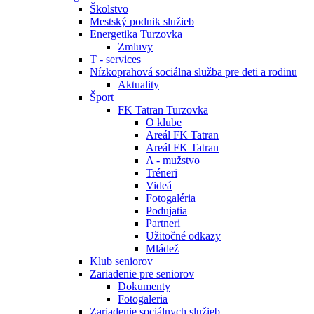
Školstvo
Mestský podnik služieb
Energetika Turzovka
Zmluvy
T - services
Nízkoprahová sociálna služba pre deti a rodinu
Aktuality
Šport
FK Tatran Turzovka
O klube
Areál FK Tatran
Areál FK Tatran
A - mužstvo
Tréneri
Videá
Fotogaléria
Podujatia
Partneri
Užitočné odkazy
Mládež
Klub seniorov
Zariadenie pre seniorov
Dokumenty
Fotogaleria
Zariadenie sociálnych služieb