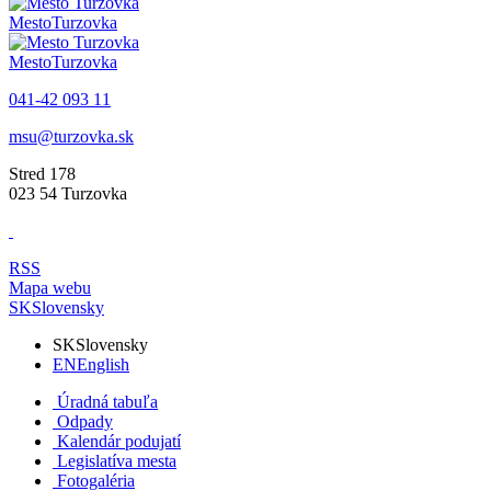
Mesto
Turzovka
Mesto
Turzovka
041-42 093 11
msu@turzovka.sk
Stred 178
023 54 Turzovka
RSS
Mapa webu
SK
Slovensky
SK
Slovensky
EN
English
Úradná tabuľa
Odpady
Kalendár podujatí
Legislatíva mesta
Fotogaléria