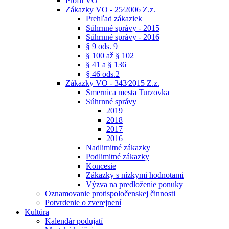
Profil VO
Zákazky VO - 25⁄2006 Z.z.
Prehľad zákaziek
Súhrnné správy - 2015
Súhrnné správy - 2016
§ 9 ods. 9
§ 100 až § 102
§ 41 a § 136
§ 46 ods.2
Zákazky VO - 343⁄2015 Z.z.
Smernica mesta Turzovka
Súhrnné správy
2019
2018
2017
2016
Nadlimitné zákazky
Podlimitné zákazky
Koncesie
Zákazky s nízkymi hodnotami
Výzva na predloženie ponuky
Oznamovanie protispoločenskej činnosti
Potvrdenie o zverejnení
Kultúra
Kalendár podujatí