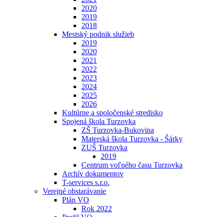
2020
2019
2018
Mestský podnik služieb
2019
2020
2021
2022
2023
2024
2025
2026
Kultúrne a spoločenské stredisko
Spojená škola Turzovka
ZŠ Turzovka-Bukovina
Materská škola Turzovka - Šárky
ZUŠ Turzovka
2019
Centrum voľného času Turzovka
Archív dokumentov
T-services s.r.o.
Verejné obstarávanie
Plán VO
Rok 2022