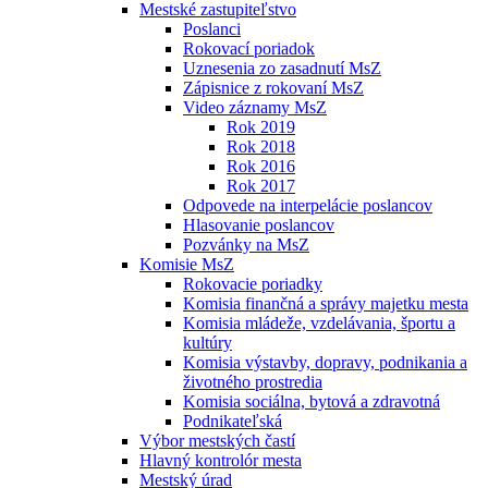
Mestské zastupiteľstvo
Poslanci
Rokovací poriadok
Uznesenia zo zasadnutí MsZ
Zápisnice z rokovaní MsZ
Video záznamy MsZ
Rok 2019
Rok 2018
Rok 2016
Rok 2017
Odpovede na interpelácie poslancov
Hlasovanie poslancov
Pozvánky na MsZ
Komisie MsZ
Rokovacie poriadky
Komisia finančná a správy majetku mesta
Komisia mládeže, vzdelávania, športu a
kultúry
Komisia výstavby, dopravy, podnikania a
životného prostredia
Komisia sociálna, bytová a zdravotná
Podnikateľská
Výbor mestských častí
Hlavný kontrolór mesta
Mestský úrad