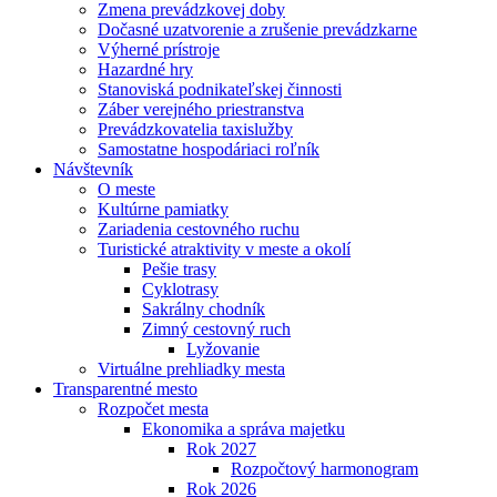
Zmena prevádzkovej doby
Dočasné uzatvorenie a zrušenie prevádzkarne
Výherné prístroje
Hazardné hry
Stanoviská podnikateľskej činnosti
Záber verejného priestranstva
Prevádzkovatelia taxislužby
Samostatne hospodáriaci roľník
Návštevník
O meste
Kultúrne pamiatky
Zariadenia cestovného ruchu
Turistické atraktivity v meste a okolí
Pešie trasy
Cyklotrasy
Sakrálny chodník
Zimný cestovný ruch
Lyžovanie
Virtuálne prehliadky mesta
Transparentné mesto
Rozpočet mesta
Ekonomika a správa majetku
Rok 2027
Rozpočtový harmonogram
Rok 2026