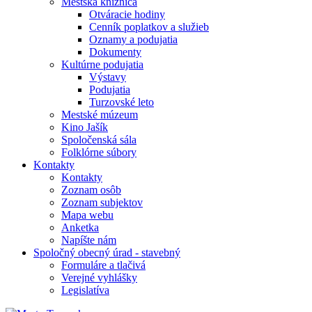
Mestská knižnica
Otváracie hodiny
Cenník poplatkov a služieb
Oznamy a podujatia
Dokumenty
Kultúrne podujatia
Výstavy
Podujatia
Turzovské leto
Mestské múzeum
Kino Jašík
Spoločenská sála
Folklórne súbory
Kontakty
Kontakty
Zoznam osôb
Zoznam subjektov
Mapa webu
Anketka
Napíšte nám
Spoločný obecný úrad - stavebný
Formuláre a tlačivá
Verejné vyhlášky
Legislatíva