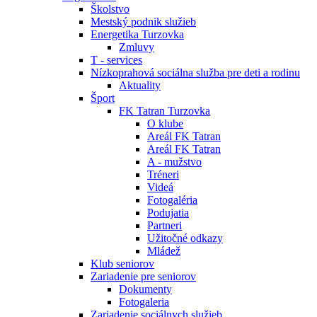
Školstvo
Mestský podnik služieb
Energetika Turzovka
Zmluvy
T - services
Nízkoprahová sociálna služba pre deti a rodinu
Aktuality
Šport
FK Tatran Turzovka
O klube
Areál FK Tatran
Areál FK Tatran
A - mužstvo
Tréneri
Videá
Fotogaléria
Podujatia
Partneri
Užitočné odkazy
Mládež
Klub seniorov
Zariadenie pre seniorov
Dokumenty
Fotogaleria
Zariadenie sociálnych služieb