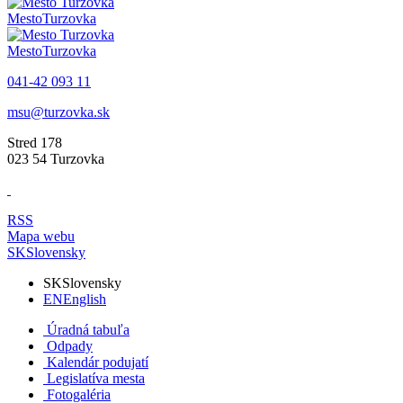
Mesto
Turzovka
Mesto
Turzovka
041-42 093 11
msu@turzovka.sk
Stred 178
023 54 Turzovka
RSS
Mapa webu
SK
Slovensky
SK
Slovensky
EN
English
Úradná tabuľa
Odpady
Kalendár podujatí
Legislatíva mesta
Fotogaléria