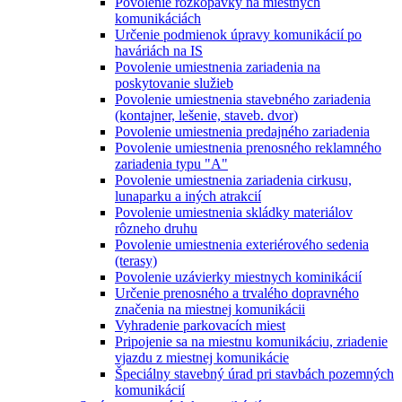
Povolenie rozkopávky na miestnych
komunikáciách
Určenie podmienok úpravy komunikácií po
haváriách na IS
Povolenie umiestnenia zariadenia na
poskytovanie služieb
Povolenie umiestnenia stavebného zariadenia
(kontajner, lešenie, staveb. dvor)
Povolenie umiestnenia predajného zariadenia
Povolenie umiestnenia prenosného reklamného
zariadenia typu "A"
Povolenie umiestnenia zariadenia cirkusu,
lunaparku a iných atrakcií
Povolenie umiestnenia skládky materiálov
rôzneho druhu
Povolenie umiestnenia exteriérového sedenia
(terasy)
Povolenie uzávierky miestnych kominikácií
Určenie prenosného a trvalého dopravného
značenia na miestnej komunikácii
Vyhradenie parkovacích miest
Pripojenie sa na miestnu komunikáciu, zriadenie
vjazdu z miestnej komunikácie
Špeciálny stavebný úrad pri stavbách pozemných
komunikácií