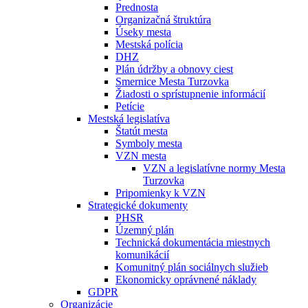
Prednosta
Organizačná štruktúra
Úseky mesta
Mestská polícia
DHZ
Plán údržby a obnovy ciest
Smernice Mesta Turzovka
Žiadosti o sprístupnenie informácií
Petície
Mestská legislatíva
Štatút mesta
Symboly mesta
VZN mesta
VZN a legislatívne normy Mesta
Turzovka
Pripomienky k VZN
Strategické dokumenty
PHSR
Územný plán
Technická dokumentácia miestnych
komunikácií
Komunitný plán sociálnych služieb
Ekonomicky oprávnené náklady
GDPR
Organizácie