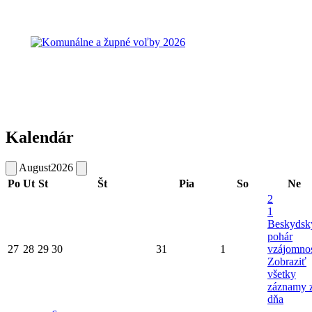
Kalendár
August
2026
Po
Ut
St
Št
Pia
So
Ne
2
1
Beskydsk
pohár
27
28
29
30
31
1
vzájomnos
Zobraziť
všetky
záznamy 
dňa