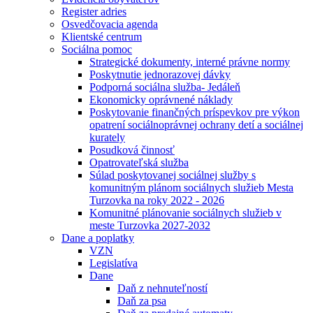
Register adries
Osvedčovacia agenda
Klientské centrum
Sociálna pomoc
Strategické dokumenty, interné právne normy
Poskytnutie jednorazovej dávky
Podporná sociálna služba- Jedáleň
Ekonomicky oprávnené náklady
Poskytovanie finančných príspevkov pre výkon
opatrení sociálnoprávnej ochrany detí a sociálnej
kurately
Posudková činnosť
Opatrovateľská služba
Súlad poskytovanej sociálnej služby s
komunitným plánom sociálnych služieb Mesta
Turzovka na roky 2022 - 2026
Komunitné plánovanie sociálnych služieb v
meste Turzovka 2027-2032
Dane a poplatky
VZN
Legislatíva
Dane
Daň z nehnuteľností
Daň za psa