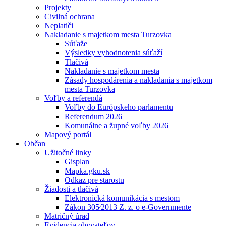
Projekty
Civilná ochrana
Neplatiči
Nakladanie s majetkom mesta Turzovka
Súťaže
Výsledky vyhodnotenia súťaží
Tlačivá
Nakladanie s majetkom mesta
Zásady hospodárenia a nakladania s majetkom
mesta Turzovka
Voľby a referendá
Voľby do Európskeho parlamentu
Referendum 2026
Komunálne a župné voľby 2026
Mapový portál
Občan
Užitočné linky
Gisplan
Mapka.gku.sk
Odkaz pre starostu
Žiadosti a tlačivá
Elektronická komunikácia s mestom
Zákon 305⁄2013 Z. z. o e-Governmente
Matričný úrad
Evidencia obyvateľov