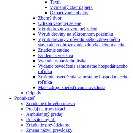
Textil
Výmenný zber papiera
Označovanie obalov
Zberný dvor
Údržba verejnej zelene
Výrub drevín vo verejnej zeleni
Výrub dreviny na súkromnom pozemku
Výrub dreviny z dôvodu zlého zdravotného
stavu alebo ohrozovania zdravia alebo majetku
Zriadenie studne
Evidencia včelstva
Vydanie rybárskeho lístka
Vydanie osvedčenia samostatne hospodáriaceho
roľníka
Zrušenie osvedčenia samostatne hospodáriaceho
roľníka
Malé zdroje znečisťovania ovzdušia
Odpady
Podnikateľ
Zriadenie trhového miesta
Predaj na trhoviskách
Ambulantný predaj
Príležitostný trh
Zriadenie prevádzkarne
Zmena názvu prevádzky