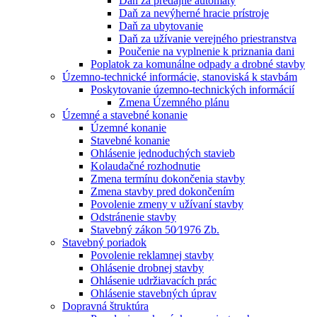
Daň za predajné automaty
Daň za nevýherné hracie prístroje
Daň za ubytovanie
Daň za užívanie verejného priestranstva
Poučenie na vyplnenie k priznania dani
Poplatok za komunálne odpady a drobné stavby
Územno-technické informácie, stanoviská k stavbám
Poskytovanie územno-technických informácií
Zmena Územného plánu
Územné a stavebné konanie
Územné konanie
Stavebné konanie
Ohlásenie jednoduchých stavieb
Kolaudačné rozhodnutie
Zmena termínu dokončenia stavby
Zmena stavby pred dokončením
Povolenie zmeny v užívaní stavby
Odstránenie stavby
Stavebný zákon 50⁄1976 Zb.
Stavebný poriadok
Povolenie reklamnej stavby
Ohlásenie drobnej stavby
Ohlásenie udržiavacích prác
Ohlásenie stavebných úprav
Dopravná štruktúra