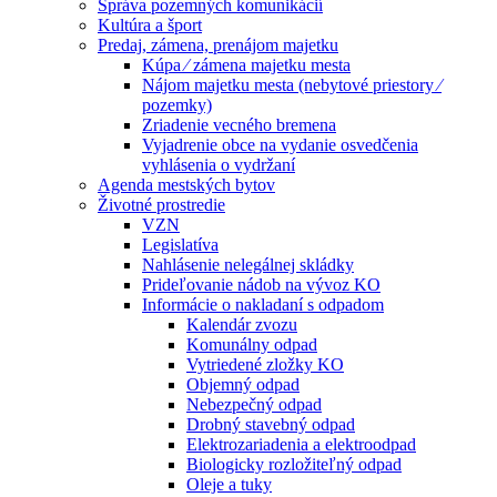
Správa pozemných komunikácií
Kultúra a šport
Predaj, zámena, prenájom majetku
Kúpa ⁄ zámena majetku mesta
Nájom majetku mesta (nebytové priestory ⁄
pozemky)
Zriadenie vecného bremena
Vyjadrenie obce na vydanie osvedčenia
vyhlásenia o vydržaní
Agenda mestských bytov
Životné prostredie
VZN
Legislatíva
Nahlásenie nelegálnej skládky
Prideľovanie nádob na vývoz KO
Informácie o nakladaní s odpadom
Kalendár zvozu
Komunálny odpad
Vytriedené zložky KO
Objemný odpad
Nebezpečný odpad
Drobný stavebný odpad
Elektrozariadenia a elektroodpad
Biologicky rozložiteľný odpad
Oleje a tuky