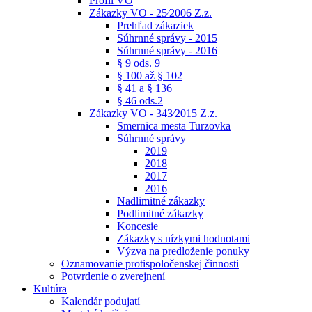
Profil VO
Zákazky VO - 25⁄2006 Z.z.
Prehľad zákaziek
Súhrnné správy - 2015
Súhrnné správy - 2016
§ 9 ods. 9
§ 100 až § 102
§ 41 a § 136
§ 46 ods.2
Zákazky VO - 343⁄2015 Z.z.
Smernica mesta Turzovka
Súhrnné správy
2019
2018
2017
2016
Nadlimitné zákazky
Podlimitné zákazky
Koncesie
Zákazky s nízkymi hodnotami
Výzva na predloženie ponuky
Oznamovanie protispoločenskej činnosti
Potvrdenie o zverejnení
Kultúra
Kalendár podujatí