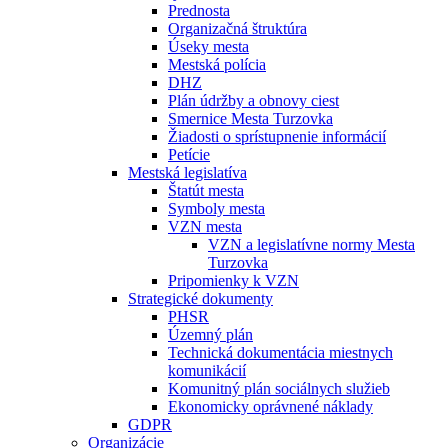
Prednosta
Organizačná štruktúra
Úseky mesta
Mestská polícia
DHZ
Plán údržby a obnovy ciest
Smernice Mesta Turzovka
Žiadosti o sprístupnenie informácií
Petície
Mestská legislatíva
Štatút mesta
Symboly mesta
VZN mesta
VZN a legislatívne normy Mesta
Turzovka
Pripomienky k VZN
Strategické dokumenty
PHSR
Územný plán
Technická dokumentácia miestnych
komunikácií
Komunitný plán sociálnych služieb
Ekonomicky oprávnené náklady
GDPR
Organizácie