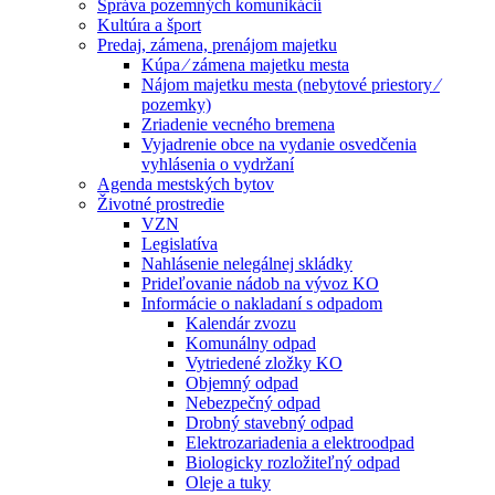
Správa pozemných komunikácií
Kultúra a šport
Predaj, zámena, prenájom majetku
Kúpa ⁄ zámena majetku mesta
Nájom majetku mesta (nebytové priestory ⁄
pozemky)
Zriadenie vecného bremena
Vyjadrenie obce na vydanie osvedčenia
vyhlásenia o vydržaní
Agenda mestských bytov
Životné prostredie
VZN
Legislatíva
Nahlásenie nelegálnej skládky
Prideľovanie nádob na vývoz KO
Informácie o nakladaní s odpadom
Kalendár zvozu
Komunálny odpad
Vytriedené zložky KO
Objemný odpad
Nebezpečný odpad
Drobný stavebný odpad
Elektrozariadenia a elektroodpad
Biologicky rozložiteľný odpad
Oleje a tuky