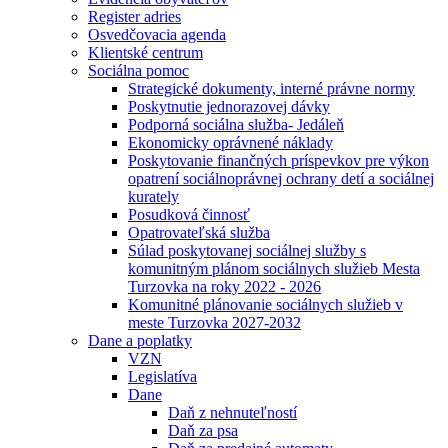
Register adries
Osvedčovacia agenda
Klientské centrum
Sociálna pomoc
Strategické dokumenty, interné právne normy
Poskytnutie jednorazovej dávky
Podporná sociálna služba- Jedáleň
Ekonomicky oprávnené náklady
Poskytovanie finančných príspevkov pre výkon
opatrení sociálnoprávnej ochrany detí a sociálnej
kurately
Posudková činnosť
Opatrovateľská služba
Súlad poskytovanej sociálnej služby s
komunitným plánom sociálnych služieb Mesta
Turzovka na roky 2022 - 2026
Komunitné plánovanie sociálnych služieb v
meste Turzovka 2027-2032
Dane a poplatky
VZN
Legislatíva
Dane
Daň z nehnuteľností
Daň za psa