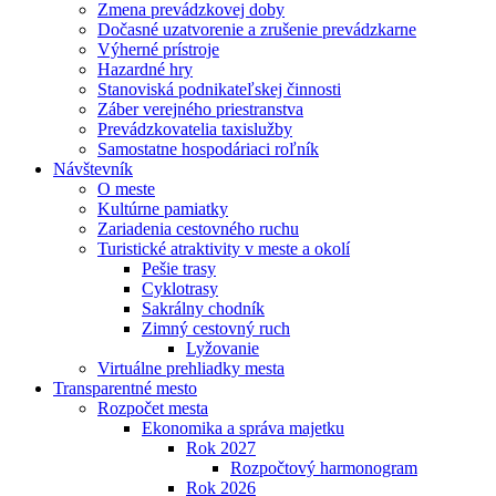
Zmena prevádzkovej doby
Dočasné uzatvorenie a zrušenie prevádzkarne
Výherné prístroje
Hazardné hry
Stanoviská podnikateľskej činnosti
Záber verejného priestranstva
Prevádzkovatelia taxislužby
Samostatne hospodáriaci roľník
Návštevník
O meste
Kultúrne pamiatky
Zariadenia cestovného ruchu
Turistické atraktivity v meste a okolí
Pešie trasy
Cyklotrasy
Sakrálny chodník
Zimný cestovný ruch
Lyžovanie
Virtuálne prehliadky mesta
Transparentné mesto
Rozpočet mesta
Ekonomika a správa majetku
Rok 2027
Rozpočtový harmonogram
Rok 2026