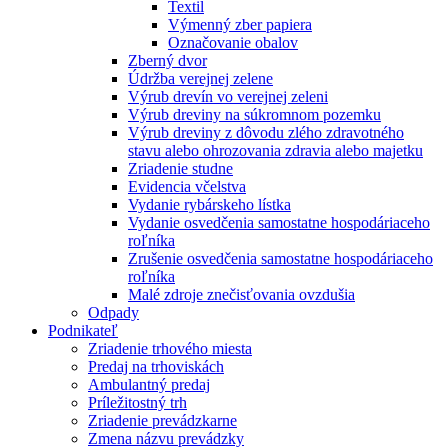
Textil
Výmenný zber papiera
Označovanie obalov
Zberný dvor
Údržba verejnej zelene
Výrub drevín vo verejnej zeleni
Výrub dreviny na súkromnom pozemku
Výrub dreviny z dôvodu zlého zdravotného
stavu alebo ohrozovania zdravia alebo majetku
Zriadenie studne
Evidencia včelstva
Vydanie rybárskeho lístka
Vydanie osvedčenia samostatne hospodáriaceho
roľníka
Zrušenie osvedčenia samostatne hospodáriaceho
roľníka
Malé zdroje znečisťovania ovzdušia
Odpady
Podnikateľ
Zriadenie trhového miesta
Predaj na trhoviskách
Ambulantný predaj
Príležitostný trh
Zriadenie prevádzkarne
Zmena názvu prevádzky