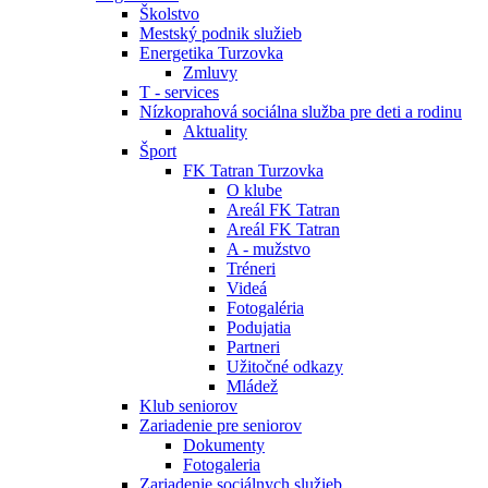
Školstvo
Mestský podnik služieb
Energetika Turzovka
Zmluvy
T - services
Nízkoprahová sociálna služba pre deti a rodinu
Aktuality
Šport
FK Tatran Turzovka
O klube
Areál FK Tatran
Areál FK Tatran
A - mužstvo
Tréneri
Videá
Fotogaléria
Podujatia
Partneri
Užitočné odkazy
Mládež
Klub seniorov
Zariadenie pre seniorov
Dokumenty
Fotogaleria
Zariadenie sociálnych služieb