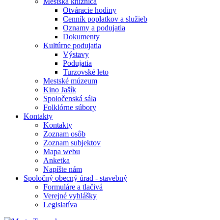
Mestská knižnica
Otváracie hodiny
Cenník poplatkov a služieb
Oznamy a podujatia
Dokumenty
Kultúrne podujatia
Výstavy
Podujatia
Turzovské leto
Mestské múzeum
Kino Jašík
Spoločenská sála
Folklórne súbory
Kontakty
Kontakty
Zoznam osôb
Zoznam subjektov
Mapa webu
Anketka
Napíšte nám
Spoločný obecný úrad - stavebný
Formuláre a tlačivá
Verejné vyhlášky
Legislatíva