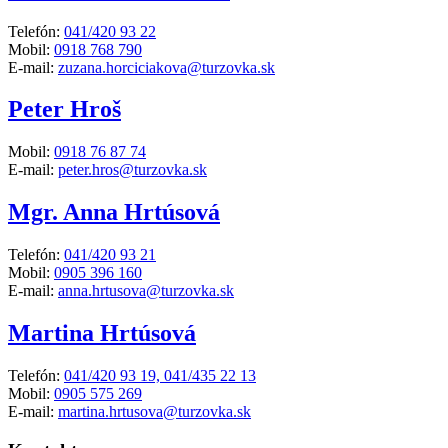
Telefón:
041/420 93 22
Mobil:
0918 768 790
E-mail:
zuzana.horciciakova@turzovka.sk
Peter Hroš
Mobil:
0918 76 87 74
E-mail:
peter.hros@turzovka.sk
Mgr. Anna Hrtúsová
Telefón:
041/420 93 21
Mobil:
0905 396 160
E-mail:
anna.hrtusova@turzovka.sk
Martina Hrtúsová
Telefón:
041/420 93 19, 041/435 22 13
Mobil:
0905 575 269
E-mail:
martina.hrtusova@turzovka.sk