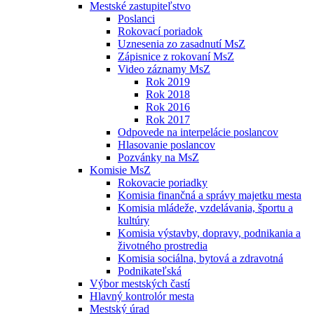
Mestské zastupiteľstvo
Poslanci
Rokovací poriadok
Uznesenia zo zasadnutí MsZ
Zápisnice z rokovaní MsZ
Video záznamy MsZ
Rok 2019
Rok 2018
Rok 2016
Rok 2017
Odpovede na interpelácie poslancov
Hlasovanie poslancov
Pozvánky na MsZ
Komisie MsZ
Rokovacie poriadky
Komisia finančná a správy majetku mesta
Komisia mládeže, vzdelávania, športu a
kultúry
Komisia výstavby, dopravy, podnikania a
životného prostredia
Komisia sociálna, bytová a zdravotná
Podnikateľská
Výbor mestských častí
Hlavný kontrolór mesta
Mestský úrad