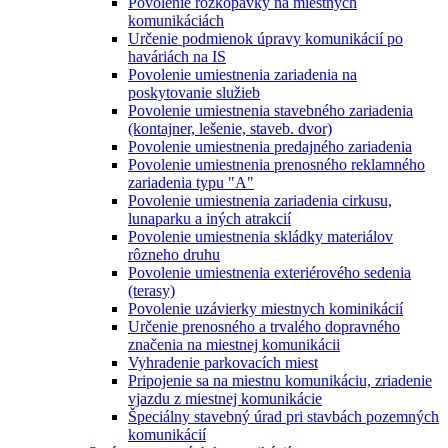
Povolenie rozkopávky na miestnych
komunikáciách
Určenie podmienok úpravy komunikácií po
haváriách na IS
Povolenie umiestnenia zariadenia na
poskytovanie služieb
Povolenie umiestnenia stavebného zariadenia
(kontajner, lešenie, staveb. dvor)
Povolenie umiestnenia predajného zariadenia
Povolenie umiestnenia prenosného reklamného
zariadenia typu "A"
Povolenie umiestnenia zariadenia cirkusu,
lunaparku a iných atrakcií
Povolenie umiestnenia skládky materiálov
rôzneho druhu
Povolenie umiestnenia exteriérového sedenia
(terasy)
Povolenie uzávierky miestnych kominikácií
Určenie prenosného a trvalého dopravného
značenia na miestnej komunikácii
Vyhradenie parkovacích miest
Pripojenie sa na miestnu komunikáciu, zriadenie
vjazdu z miestnej komunikácie
Špeciálny stavebný úrad pri stavbách pozemných
komunikácií