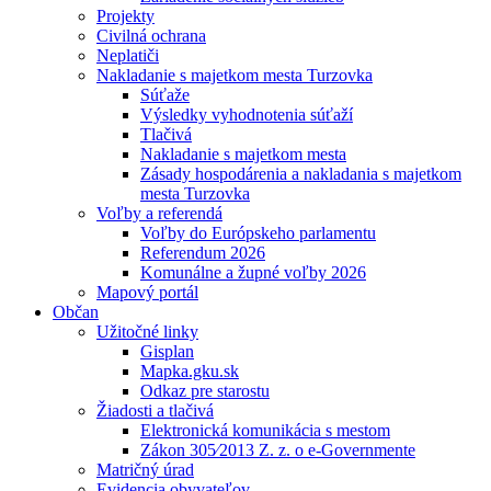
Projekty
Civilná ochrana
Neplatiči
Nakladanie s majetkom mesta Turzovka
Súťaže
Výsledky vyhodnotenia súťaží
Tlačivá
Nakladanie s majetkom mesta
Zásady hospodárenia a nakladania s majetkom
mesta Turzovka
Voľby a referendá
Voľby do Európskeho parlamentu
Referendum 2026
Komunálne a župné voľby 2026
Mapový portál
Občan
Užitočné linky
Gisplan
Mapka.gku.sk
Odkaz pre starostu
Žiadosti a tlačivá
Elektronická komunikácia s mestom
Zákon 305⁄2013 Z. z. o e-Governmente
Matričný úrad
Evidencia obyvateľov