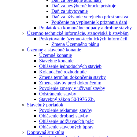
Daň za predajné automaty
Daň za nevýherné hracie prístroje
Daň za ubytovanie
Daň za užívanie verejného priestranstva
Poučenie na vyplnenie k priznania dani
Poplatok za komunálne odpady a drobné stavby
Územno-technické informácie, stanoviská k stavbám
Poskytovanie územno-technických informácií
Zmena Územného plánu
Územné a stavebné konanie
Územné konanie
Stavebné konanie
Ohlásenie jednoduchých stavieb
Kolaudačné rozhodnutie
Zmena termínu dokončenia stavby
Zmena stavby pred dokončením
Povolenie zmeny v užívaní stavby
Odstránenie stavby
Stavebný zákon 50⁄1976 Zb.
Stavebný poriadok
Povolenie reklamnej stavby
Ohlásenie drobnej stavby
Ohlásenie udržiavacích prác
Ohlásenie stavebných úprav
Dopravná štruktúra