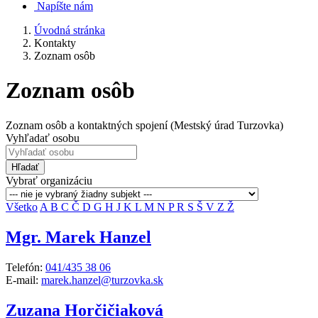
Napíšte nám
Úvodná stránka
Kontakty
Zoznam osôb
Zoznam osôb
Zoznam osôb a kontaktných spojení (Mestský úrad Turzovka)
Vyhľadať osobu
Hľadať
Vybrať organizáciu
Všetko
A
B
C
Č
D
G
H
J
K
L
M
N
P
R
S
Š
V
Z
Ž
Mgr. Marek Hanzel
Telefón:
041/435 38 06
E-mail:
marek.hanzel@turzovka.sk
Zuzana Horčičiaková