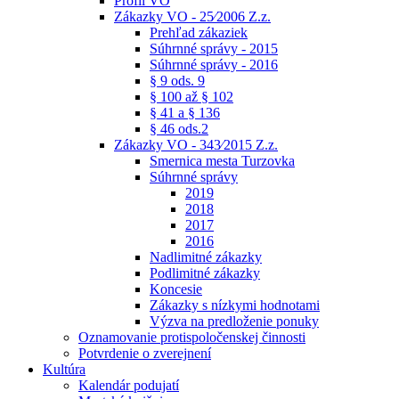
Profil VO
Zákazky VO - 25⁄2006 Z.z.
Prehľad zákaziek
Súhrnné správy - 2015
Súhrnné správy - 2016
§ 9 ods. 9
§ 100 až § 102
§ 41 a § 136
§ 46 ods.2
Zákazky VO - 343⁄2015 Z.z.
Smernica mesta Turzovka
Súhrnné správy
2019
2018
2017
2016
Nadlimitné zákazky
Podlimitné zákazky
Koncesie
Zákazky s nízkymi hodnotami
Výzva na predloženie ponuky
Oznamovanie protispoločenskej činnosti
Potvrdenie o zverejnení
Kultúra
Kalendár podujatí