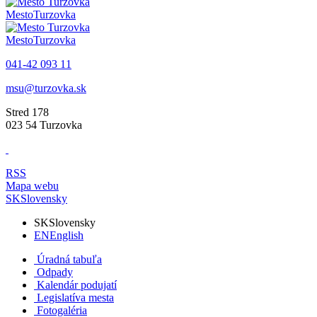
Mesto
Turzovka
Mesto
Turzovka
041-42 093 11
msu@turzovka.sk
Stred 178
023 54 Turzovka
RSS
Mapa webu
SK
Slovensky
SK
Slovensky
EN
English
Úradná tabuľa
Odpady
Kalendár podujatí
Legislatíva mesta
Fotogaléria