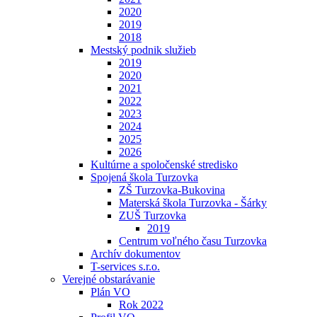
2020
2019
2018
Mestský podnik služieb
2019
2020
2021
2022
2023
2024
2025
2026
Kultúrne a spoločenské stredisko
Spojená škola Turzovka
ZŠ Turzovka-Bukovina
Materská škola Turzovka - Šárky
ZUŠ Turzovka
2019
Centrum voľného času Turzovka
Archív dokumentov
T-services s.r.o.
Verejné obstarávanie
Plán VO
Rok 2022