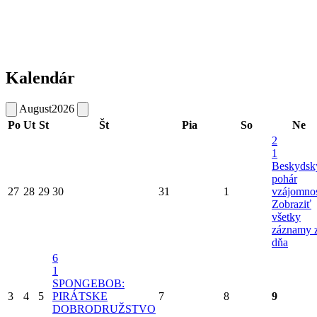
Kalendár
August
2026
Po
Ut
St
Št
Pia
So
Ne
2
1
Beskydsk
pohár
27
28
29
30
31
1
vzájomnos
Zobraziť
všetky
záznamy 
dňa
6
1
SPONGEBOB:
3
4
5
PIRÁTSKE
7
8
9
DOBRODRUŽSTVO