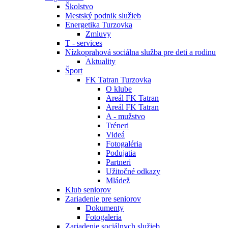
Školstvo
Mestský podnik služieb
Energetika Turzovka
Zmluvy
T - services
Nízkoprahová sociálna služba pre deti a rodinu
Aktuality
Šport
FK Tatran Turzovka
O klube
Areál FK Tatran
Areál FK Tatran
A - mužstvo
Tréneri
Videá
Fotogaléria
Podujatia
Partneri
Užitočné odkazy
Mládež
Klub seniorov
Zariadenie pre seniorov
Dokumenty
Fotogaleria
Zariadenie sociálnych služieb