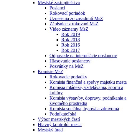
Mestské zastupiteľstvo
Poslanci
Rokovací poriadok
Uznesenia zo zasadnutí MsZ
Zápisnice z rokovaní MsZ
Video záznamy MsZ
Rok 2019
Rok 2018
Rok 2016
Rok 2017
Odpovede na interpelácie poslancov
Hlasovanie poslancov
Pozvánky na MsZ
Komisie MsZ
Rokovacie poriadky
Komisia finančná a správy majetku mesta
Komisia mládeže, vzdelávania, športu a
kultúry
Komisia výstavby, dopravy, podnikania a
životného prostredia
Komisia sociálna, bytová a zdravotná
Podnikateľská
Výbor mestských častí
Hlavný kontrolór mesta
Mestský úrad