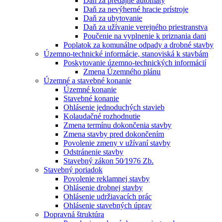
Daň za predajné automaty
Daň za nevýherné hracie prístroje
Daň za ubytovanie
Daň za užívanie verejného priestranstva
Poučenie na vyplnenie k priznania dani
Poplatok za komunálne odpady a drobné stavby
Územno-technické informácie, stanoviská k stavbám
Poskytovanie územno-technických informácií
Zmena Územného plánu
Územné a stavebné konanie
Územné konanie
Stavebné konanie
Ohlásenie jednoduchých stavieb
Kolaudačné rozhodnutie
Zmena termínu dokončenia stavby
Zmena stavby pred dokončením
Povolenie zmeny v užívaní stavby
Odstránenie stavby
Stavebný zákon 50⁄1976 Zb.
Stavebný poriadok
Povolenie reklamnej stavby
Ohlásenie drobnej stavby
Ohlásenie udržiavacích prác
Ohlásenie stavebných úprav
Dopravná štruktúra