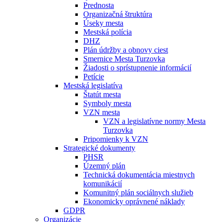
Prednosta
Organizačná štruktúra
Úseky mesta
Mestská polícia
DHZ
Plán údržby a obnovy ciest
Smernice Mesta Turzovka
Žiadosti o sprístupnenie informácií
Petície
Mestská legislatíva
Štatút mesta
Symboly mesta
VZN mesta
VZN a legislatívne normy Mesta
Turzovka
Pripomienky k VZN
Strategické dokumenty
PHSR
Územný plán
Technická dokumentácia miestnych
komunikácií
Komunitný plán sociálnych služieb
Ekonomicky oprávnené náklady
GDPR
Organizácie