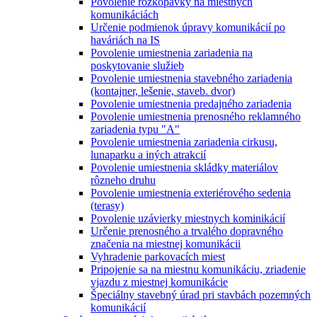
Povolenie rozkopávky na miestnych
komunikáciách
Určenie podmienok úpravy komunikácií po
haváriách na IS
Povolenie umiestnenia zariadenia na
poskytovanie služieb
Povolenie umiestnenia stavebného zariadenia
(kontajner, lešenie, staveb. dvor)
Povolenie umiestnenia predajného zariadenia
Povolenie umiestnenia prenosného reklamného
zariadenia typu "A"
Povolenie umiestnenia zariadenia cirkusu,
lunaparku a iných atrakcií
Povolenie umiestnenia skládky materiálov
rôzneho druhu
Povolenie umiestnenia exteriérového sedenia
(terasy)
Povolenie uzávierky miestnych kominikácií
Určenie prenosného a trvalého dopravného
značenia na miestnej komunikácii
Vyhradenie parkovacích miest
Pripojenie sa na miestnu komunikáciu, zriadenie
vjazdu z miestnej komunikácie
Špeciálny stavebný úrad pri stavbách pozemných
komunikácií