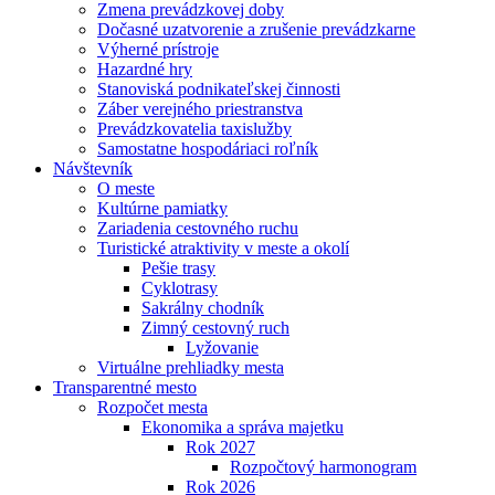
Zmena prevádzkovej doby
Dočasné uzatvorenie a zrušenie prevádzkarne
Výherné prístroje
Hazardné hry
Stanoviská podnikateľskej činnosti
Záber verejného priestranstva
Prevádzkovatelia taxislužby
Samostatne hospodáriaci roľník
Návštevník
O meste
Kultúrne pamiatky
Zariadenia cestovného ruchu
Turistické atraktivity v meste a okolí
Pešie trasy
Cyklotrasy
Sakrálny chodník
Zimný cestovný ruch
Lyžovanie
Virtuálne prehliadky mesta
Transparentné mesto
Rozpočet mesta
Ekonomika a správa majetku
Rok 2027
Rozpočtový harmonogram
Rok 2026