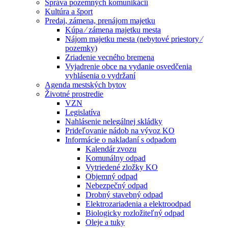
Správa pozemných komunikácií
Kultúra a šport
Predaj, zámena, prenájom majetku
Kúpa ⁄ zámena majetku mesta
Nájom majetku mesta (nebytové priestory ⁄
pozemky)
Zriadenie vecného bremena
Vyjadrenie obce na vydanie osvedčenia
vyhlásenia o vydržaní
Agenda mestských bytov
Životné prostredie
VZN
Legislatíva
Nahlásenie nelegálnej skládky
Prideľovanie nádob na vývoz KO
Informácie o nakladaní s odpadom
Kalendár zvozu
Komunálny odpad
Vytriedené zložky KO
Objemný odpad
Nebezpečný odpad
Drobný stavebný odpad
Elektrozariadenia a elektroodpad
Biologicky rozložiteľný odpad
Oleje a tuky