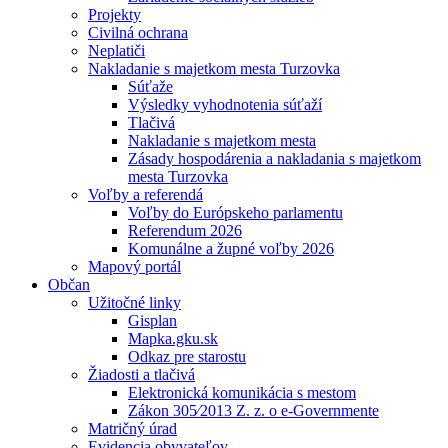
Projekty
Civilná ochrana
Neplatiči
Nakladanie s majetkom mesta Turzovka
Súťaže
Výsledky vyhodnotenia súťaží
Tlačivá
Nakladanie s majetkom mesta
Zásady hospodárenia a nakladania s majetkom
mesta Turzovka
Voľby a referendá
Voľby do Európskeho parlamentu
Referendum 2026
Komunálne a župné voľby 2026
Mapový portál
Občan
Užitočné linky
Gisplan
Mapka.gku.sk
Odkaz pre starostu
Žiadosti a tlačivá
Elektronická komunikácia s mestom
Zákon 305⁄2013 Z. z. o e-Governmente
Matričný úrad
Evidencia obyvateľov