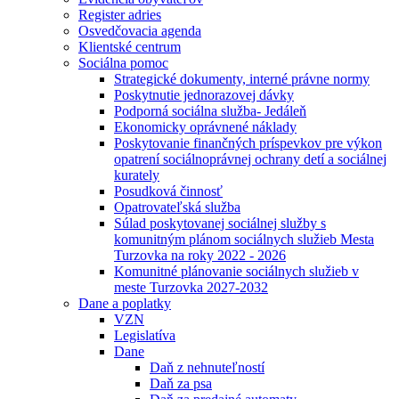
Register adries
Osvedčovacia agenda
Klientské centrum
Sociálna pomoc
Strategické dokumenty, interné právne normy
Poskytnutie jednorazovej dávky
Podporná sociálna služba- Jedáleň
Ekonomicky oprávnené náklady
Poskytovanie finančných príspevkov pre výkon
opatrení sociálnoprávnej ochrany detí a sociálnej
kurately
Posudková činnosť
Opatrovateľská služba
Súlad poskytovanej sociálnej služby s
komunitným plánom sociálnych služieb Mesta
Turzovka na roky 2022 - 2026
Komunitné plánovanie sociálnych služieb v
meste Turzovka 2027-2032
Dane a poplatky
VZN
Legislatíva
Dane
Daň z nehnuteľností
Daň za psa