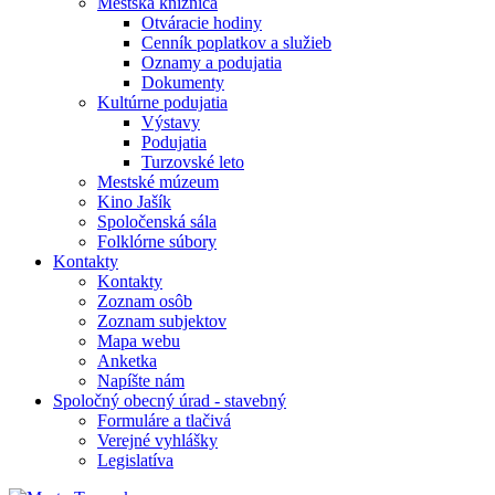
Mestská knižnica
Otváracie hodiny
Cenník poplatkov a služieb
Oznamy a podujatia
Dokumenty
Kultúrne podujatia
Výstavy
Podujatia
Turzovské leto
Mestské múzeum
Kino Jašík
Spoločenská sála
Folklórne súbory
Kontakty
Kontakty
Zoznam osôb
Zoznam subjektov
Mapa webu
Anketka
Napíšte nám
Spoločný obecný úrad - stavebný
Formuláre a tlačivá
Verejné vyhlášky
Legislatíva