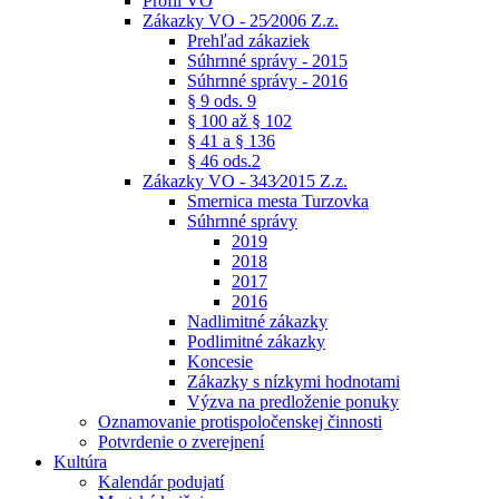
Profil VO
Zákazky VO - 25⁄2006 Z.z.
Prehľad zákaziek
Súhrnné správy - 2015
Súhrnné správy - 2016
§ 9 ods. 9
§ 100 až § 102
§ 41 a § 136
§ 46 ods.2
Zákazky VO - 343⁄2015 Z.z.
Smernica mesta Turzovka
Súhrnné správy
2019
2018
2017
2016
Nadlimitné zákazky
Podlimitné zákazky
Koncesie
Zákazky s nízkymi hodnotami
Výzva na predloženie ponuky
Oznamovanie protispoločenskej činnosti
Potvrdenie o zverejnení
Kultúra
Kalendár podujatí