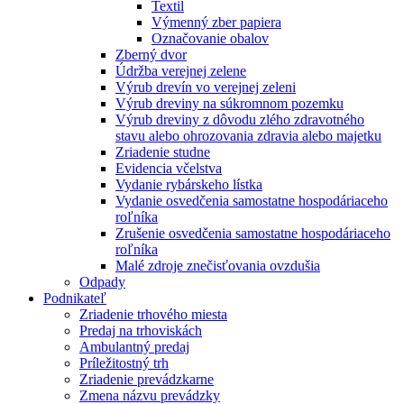
Textil
Výmenný zber papiera
Označovanie obalov
Zberný dvor
Údržba verejnej zelene
Výrub drevín vo verejnej zeleni
Výrub dreviny na súkromnom pozemku
Výrub dreviny z dôvodu zlého zdravotného
stavu alebo ohrozovania zdravia alebo majetku
Zriadenie studne
Evidencia včelstva
Vydanie rybárskeho lístka
Vydanie osvedčenia samostatne hospodáriaceho
roľníka
Zrušenie osvedčenia samostatne hospodáriaceho
roľníka
Malé zdroje znečisťovania ovzdušia
Odpady
Podnikateľ
Zriadenie trhového miesta
Predaj na trhoviskách
Ambulantný predaj
Príležitostný trh
Zriadenie prevádzkarne
Zmena názvu prevádzky