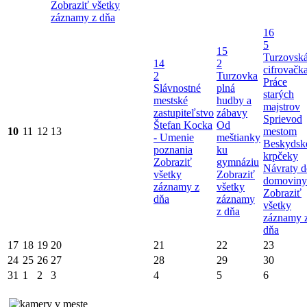
Zobraziť všetky
záznamy z dňa
16
5
15
Turzovsk
14
2
cifrovačk
2
Turzovka
Práce
Slávnostné
plná
starých
mestské
hudby a
majstrov
zastupiteľstvo
zábavy
Sprievod
Štefan Kocka
Od
10
11
12
13
mestom
- Umenie
meštianky
Beskydsk
poznania
ku
krpčeky
Zobraziť
gymnáziu
Návraty d
všetky
Zobraziť
domoviny
záznamy z
všetky
Zobraziť
dňa
záznamy
všetky
z dňa
záznamy 
dňa
17
18
19
20
21
22
23
24
25
26
27
28
29
30
31
1
2
3
4
5
6