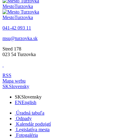
Mesto
Turzovka
Mesto
Turzovka
041-42 093 11
msu@turzovka.sk
Stred 178
023 54 Turzovka
RSS
Mapa webu
SK
Slovensky
SK
Slovensky
EN
English
Úradná tabuľa
Odpady
Kalendár podujatí
Legislatíva mesta
Fotogaléria