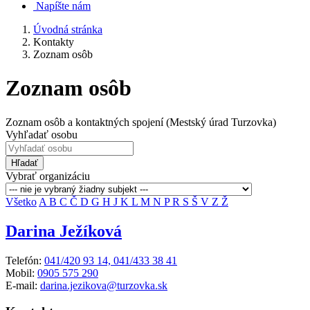
Napíšte nám
Úvodná stránka
Kontakty
Zoznam osôb
Zoznam osôb
Zoznam osôb a kontaktných spojení (Mestský úrad Turzovka)
Vyhľadať osobu
Hľadať
Vybrať organizáciu
Všetko
A
B
C
Č
D
G
H
J
K
L
M
N
P
R
S
Š
V
Z
Ž
Darina Ježíková
Telefón:
041/420 93 14, 041/433 38 41
Mobil:
0905 575 290
E-mail:
darina.jezikova@turzovka.sk