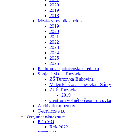
2020
2019
2018
Mestský podnik služieb
2019
2020
2021
2022
2023
2024
2025
2026
Kultúrne a spoločenské stredisko
Spojená škola Turzovka
ZŠ Turzovka-Bukovina
Materská škola Turzovka - Šárky
ZUŠ Turzovka
2019
Centrum voľného času Turzovka
Archív dokumentov
T-services s.r.o.
Verejné obstarávanie
Plán VO
Rok 2022