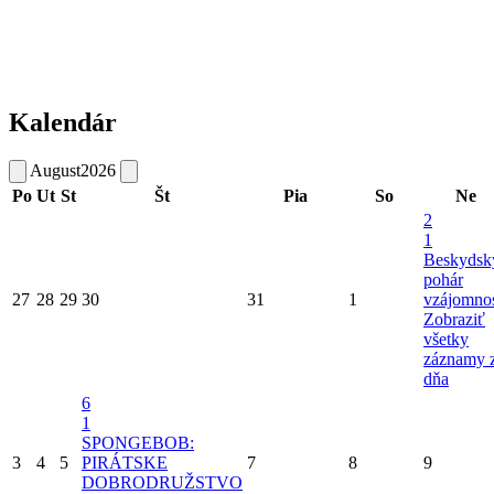
Kalendár
August
2026
Po
Ut
St
Št
Pia
So
Ne
2
1
Beskydsk
pohár
27
28
29
30
31
1
vzájomnos
Zobraziť
všetky
záznamy 
dňa
6
1
SPONGEBOB:
3
4
5
PIRÁTSKE
7
8
9
DOBRODRUŽSTVO