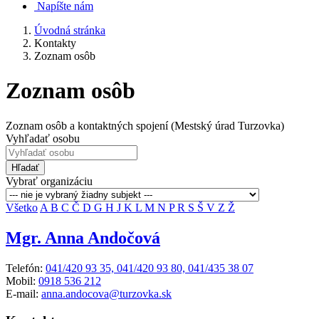
Napíšte nám
Úvodná stránka
Kontakty
Zoznam osôb
Zoznam osôb
Zoznam osôb a kontaktných spojení (Mestský úrad Turzovka)
Vyhľadať osobu
Hľadať
Vybrať organizáciu
Všetko
A
B
C
Č
D
G
H
J
K
L
M
N
P
R
S
Š
V
Z
Ž
Mgr. Anna Andočová
Telefón:
041/420 93 35, 041/420 93 80, 041/435 38 07
Mobil:
0918 536 212
E-mail:
anna.andocova@turzovka.sk