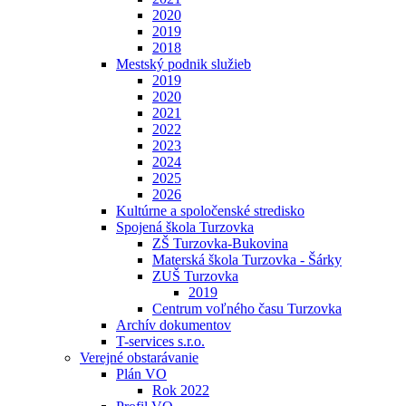
2020
2019
2018
Mestský podnik služieb
2019
2020
2021
2022
2023
2024
2025
2026
Kultúrne a spoločenské stredisko
Spojená škola Turzovka
ZŠ Turzovka-Bukovina
Materská škola Turzovka - Šárky
ZUŠ Turzovka
2019
Centrum voľného času Turzovka
Archív dokumentov
T-services s.r.o.
Verejné obstarávanie
Plán VO
Rok 2022