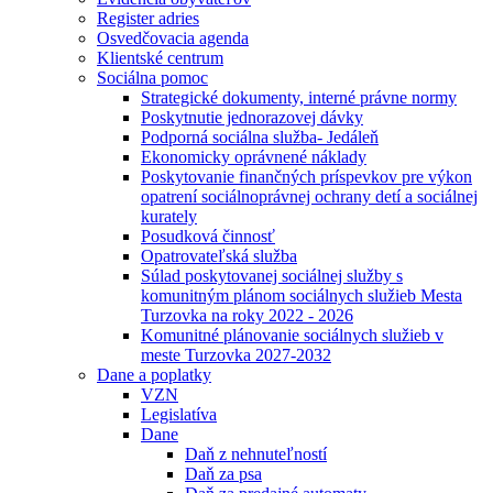
Register adries
Osvedčovacia agenda
Klientské centrum
Sociálna pomoc
Strategické dokumenty, interné právne normy
Poskytnutie jednorazovej dávky
Podporná sociálna služba- Jedáleň
Ekonomicky oprávnené náklady
Poskytovanie finančných príspevkov pre výkon
opatrení sociálnoprávnej ochrany detí a sociálnej
kurately
Posudková činnosť
Opatrovateľská služba
Súlad poskytovanej sociálnej služby s
komunitným plánom sociálnych služieb Mesta
Turzovka na roky 2022 - 2026
Komunitné plánovanie sociálnych služieb v
meste Turzovka 2027-2032
Dane a poplatky
VZN
Legislatíva
Dane
Daň z nehnuteľností
Daň za psa