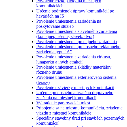
Povolenie rozkopávky na miestnych
komunikáciách
Určenie podmienok úpravy komunikácií po
haváriách na IS
Povolenie umiestnenia zariadenia na
poskytovanie služieb
Povolenie umiestnenia stavebného zariadenia
(kontajner, lešenie, staveb. dvor)
Povolenie umiestnenia predajného zariadenia
Povolenie umiestnenia prenosného reklamného
zariadenia typu "A"
Povolenie umiestnenia zariadenia cirkusu,
lunaparku a iných atrakcií
Povolenie umiestnenia skládky materiálov
rôzneho druhu
Povolenie umiestnenia exteriérového sedenia
(terasy)
Povolenie uzávierky miestnych kominikácií
Určenie prenosného a trvalého dopravného
značenia na miestnej komunikácii
Vyhradenie parkovacích miest
Pripojenie sa na miestnu komunikáciu, zriadenie
vjazdu z miestnej komunikácie
Špeciálny stavebný úrad pri stavbách pozemných
komunikácií