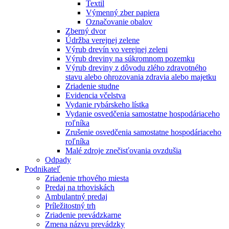
Textil
Výmenný zber papiera
Označovanie obalov
Zberný dvor
Údržba verejnej zelene
Výrub drevín vo verejnej zeleni
Výrub dreviny na súkromnom pozemku
Výrub dreviny z dôvodu zlého zdravotného
stavu alebo ohrozovania zdravia alebo majetku
Zriadenie studne
Evidencia včelstva
Vydanie rybárskeho lístka
Vydanie osvedčenia samostatne hospodáriaceho
roľníka
Zrušenie osvedčenia samostatne hospodáriaceho
roľníka
Malé zdroje znečisťovania ovzdušia
Odpady
Podnikateľ
Zriadenie trhového miesta
Predaj na trhoviskách
Ambulantný predaj
Príležitostný trh
Zriadenie prevádzkarne
Zmena názvu prevádzky