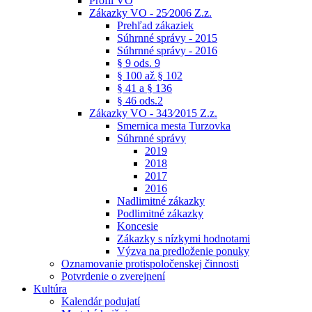
Profil VO
Zákazky VO - 25⁄2006 Z.z.
Prehľad zákaziek
Súhrnné správy - 2015
Súhrnné správy - 2016
§ 9 ods. 9
§ 100 až § 102
§ 41 a § 136
§ 46 ods.2
Zákazky VO - 343⁄2015 Z.z.
Smernica mesta Turzovka
Súhrnné správy
2019
2018
2017
2016
Nadlimitné zákazky
Podlimitné zákazky
Koncesie
Zákazky s nízkymi hodnotami
Výzva na predloženie ponuky
Oznamovanie protispoločenskej činnosti
Potvrdenie o zverejnení
Kultúra
Kalendár podujatí