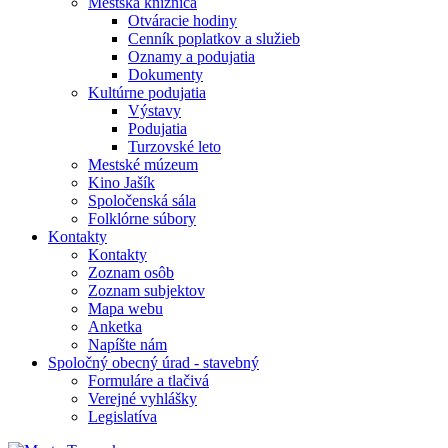
Mestská knižnica
Otváracie hodiny
Cenník poplatkov a služieb
Oznamy a podujatia
Dokumenty
Kultúrne podujatia
Výstavy
Podujatia
Turzovské leto
Mestské múzeum
Kino Jašík
Spoločenská sála
Folklórne súbory
Kontakty
Kontakty
Zoznam osôb
Zoznam subjektov
Mapa webu
Anketka
Napíšte nám
Spoločný obecný úrad - stavebný
Formuláre a tlačivá
Verejné vyhlášky
Legislatíva