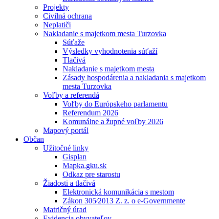
Projekty
Civilná ochrana
Neplatiči
Nakladanie s majetkom mesta Turzovka
Súťaže
Výsledky vyhodnotenia súťaží
Tlačivá
Nakladanie s majetkom mesta
Zásady hospodárenia a nakladania s majetkom
mesta Turzovka
Voľby a referendá
Voľby do Európskeho parlamentu
Referendum 2026
Komunálne a župné voľby 2026
Mapový portál
Občan
Užitočné linky
Gisplan
Mapka.gku.sk
Odkaz pre starostu
Žiadosti a tlačivá
Elektronická komunikácia s mestom
Zákon 305⁄2013 Z. z. o e-Governmente
Matričný úrad
Evidencia obyvateľov