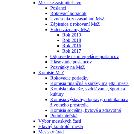
Mestské zastupiteľstvo
Poslanci
Rokovací poriadok
Uznesenia zo zasadnutí MsZ
Zápisnice z rokovaní MsZ
Video záznamy MsZ
Rok 2019
Rok 2018
Rok 2016
Rok 2017
Odpovede na interpelácie poslancov
Hlasovanie poslancov
Pozvánky na MsZ
Komisie MsZ
Rokovacie poriadky
Komisia finančná a správy majetku mesta
Komisia mládeže, vzdelávania, športu a
kultúry
Komisia výstavby, dopravy, podnikania a
životného prostredia
Komisia sociálna, bytová a zdravotná
Podnikateľská
Výbor mestských častí
Hlavný kontrolór mesta
Mestský úrad