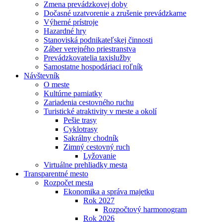
Zmena prevádzkovej doby
Dočasné uzatvorenie a zrušenie prevádzkarne
Výherné prístroje
Hazardné hry
Stanoviská podnikateľskej činnosti
Záber verejného priestranstva
Prevádzkovatelia taxislužby
Samostatne hospodáriaci roľník
Návštevník
O meste
Kultúrne pamiatky
Zariadenia cestovného ruchu
Turistické atraktivity v meste a okolí
Pešie trasy
Cyklotrasy
Sakrálny chodník
Zimný cestovný ruch
Lyžovanie
Virtuálne prehliadky mesta
Transparentné mesto
Rozpočet mesta
Ekonomika a správa majetku
Rok 2027
Rozpočtový harmonogram
Rok 2026