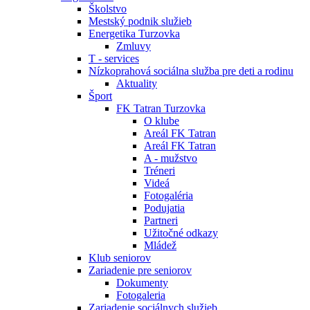
Školstvo
Mestský podnik služieb
Energetika Turzovka
Zmluvy
T - services
Nízkoprahová sociálna služba pre deti a rodinu
Aktuality
Šport
FK Tatran Turzovka
O klube
Areál FK Tatran
Areál FK Tatran
A - mužstvo
Tréneri
Videá
Fotogaléria
Podujatia
Partneri
Užitočné odkazy
Mládež
Klub seniorov
Zariadenie pre seniorov
Dokumenty
Fotogaleria
Zariadenie sociálnych služieb