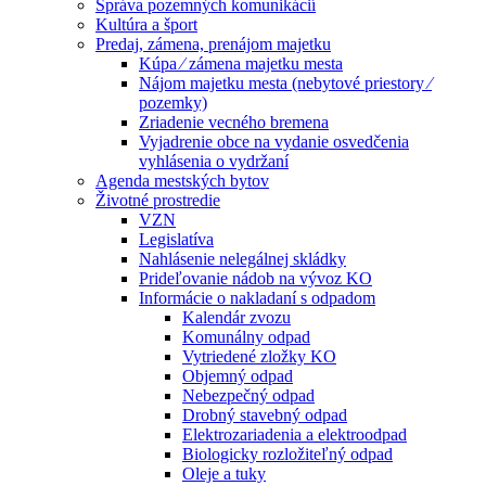
Správa pozemných komunikácií
Kultúra a šport
Predaj, zámena, prenájom majetku
Kúpa ⁄ zámena majetku mesta
Nájom majetku mesta (nebytové priestory ⁄
pozemky)
Zriadenie vecného bremena
Vyjadrenie obce na vydanie osvedčenia
vyhlásenia o vydržaní
Agenda mestských bytov
Životné prostredie
VZN
Legislatíva
Nahlásenie nelegálnej skládky
Prideľovanie nádob na vývoz KO
Informácie o nakladaní s odpadom
Kalendár zvozu
Komunálny odpad
Vytriedené zložky KO
Objemný odpad
Nebezpečný odpad
Drobný stavebný odpad
Elektrozariadenia a elektroodpad
Biologicky rozložiteľný odpad
Oleje a tuky