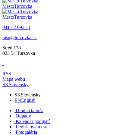
Mesto
Turzovka
Mesto
Turzovka
041-42 093 11
msu@turzovka.sk
Stred 178
023 54 Turzovka
RSS
Mapa webu
SK
Slovensky
SK
Slovensky
EN
English
Úradná tabuľa
Odpady
Kalendár podujatí
Legislatíva mesta
Fotogaléria