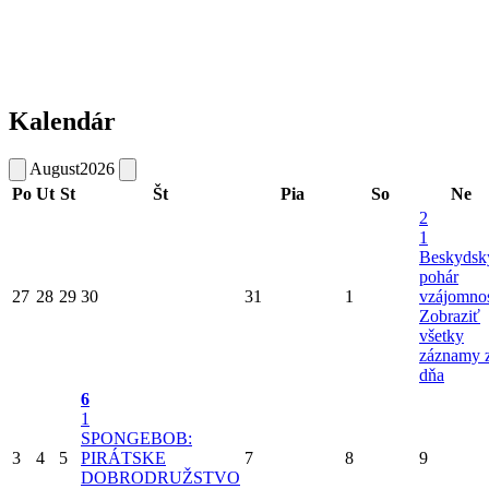
Kalendár
August
2026
Po
Ut
St
Št
Pia
So
Ne
2
1
Beskydsk
pohár
27
28
29
30
31
1
vzájomnos
Zobraziť
všetky
záznamy 
dňa
6
1
SPONGEBOB:
3
4
5
PIRÁTSKE
7
8
9
DOBRODRUŽSTVO