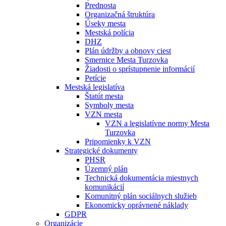
Prednosta
Organizačná štruktúra
Úseky mesta
Mestská polícia
DHZ
Plán údržby a obnovy ciest
Smernice Mesta Turzovka
Žiadosti o sprístupnenie informácií
Petície
Mestská legislatíva
Štatút mesta
Symboly mesta
VZN mesta
VZN a legislatívne normy Mesta
Turzovka
Pripomienky k VZN
Strategické dokumenty
PHSR
Územný plán
Technická dokumentácia miestnych
komunikácií
Komunitný plán sociálnych služieb
Ekonomicky oprávnené náklady
GDPR
Organizácie