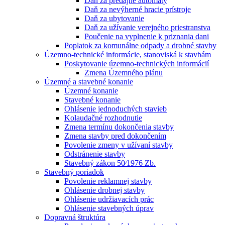
Daň za predajné automaty
Daň za nevýherné hracie prístroje
Daň za ubytovanie
Daň za užívanie verejného priestranstva
Poučenie na vyplnenie k priznania dani
Poplatok za komunálne odpady a drobné stavby
Územno-technické informácie, stanoviská k stavbám
Poskytovanie územno-technických informácií
Zmena Územného plánu
Územné a stavebné konanie
Územné konanie
Stavebné konanie
Ohlásenie jednoduchých stavieb
Kolaudačné rozhodnutie
Zmena termínu dokončenia stavby
Zmena stavby pred dokončením
Povolenie zmeny v užívaní stavby
Odstránenie stavby
Stavebný zákon 50⁄1976 Zb.
Stavebný poriadok
Povolenie reklamnej stavby
Ohlásenie drobnej stavby
Ohlásenie udržiavacích prác
Ohlásenie stavebných úprav
Dopravná štruktúra