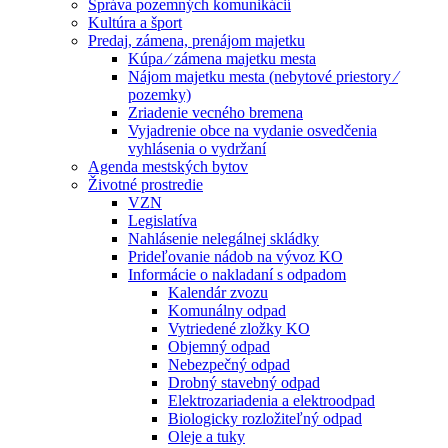
Správa pozemných komunikácií
Kultúra a šport
Predaj, zámena, prenájom majetku
Kúpa ⁄ zámena majetku mesta
Nájom majetku mesta (nebytové priestory ⁄
pozemky)
Zriadenie vecného bremena
Vyjadrenie obce na vydanie osvedčenia
vyhlásenia o vydržaní
Agenda mestských bytov
Životné prostredie
VZN
Legislatíva
Nahlásenie nelegálnej skládky
Prideľovanie nádob na vývoz KO
Informácie o nakladaní s odpadom
Kalendár zvozu
Komunálny odpad
Vytriedené zložky KO
Objemný odpad
Nebezpečný odpad
Drobný stavebný odpad
Elektrozariadenia a elektroodpad
Biologicky rozložiteľný odpad
Oleje a tuky