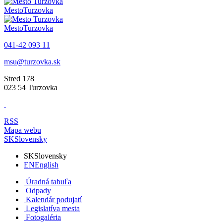
Mesto
Turzovka
Mesto
Turzovka
041-42 093 11
msu@turzovka.sk
Stred 178
023 54 Turzovka
RSS
Mapa webu
SK
Slovensky
SK
Slovensky
EN
English
Úradná tabuľa
Odpady
Kalendár podujatí
Legislatíva mesta
Fotogaléria