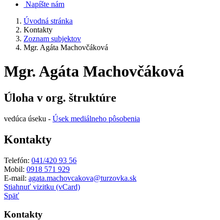
Napíšte nám
Úvodná stránka
Kontakty
Zoznam subjektov
Mgr. Agáta Machovčáková
Mgr. Agáta Machovčáková
Úloha v org. štruktúre
vedúca úseku -
Úsek mediálneho pôsobenia
Kontakty
Telefón:
041/420 93 56
Mobil:
0918 571 929
E-mail:
agata.machovcakova@turzovka.sk
Stiahnuť vizitku (vCard)
Späť
Kontakty