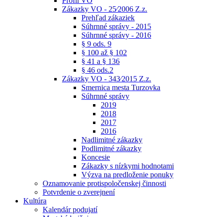
Profil VO
Zákazky VO - 25⁄2006 Z.z.
Prehľad zákaziek
Súhrnné správy - 2015
Súhrnné správy - 2016
§ 9 ods. 9
§ 100 až § 102
§ 41 a § 136
§ 46 ods.2
Zákazky VO - 343⁄2015 Z.z.
Smernica mesta Turzovka
Súhrnné správy
2019
2018
2017
2016
Nadlimitné zákazky
Podlimitné zákazky
Koncesie
Zákazky s nízkymi hodnotami
Výzva na predloženie ponuky
Oznamovanie protispoločenskej činnosti
Potvrdenie o zverejnení
Kultúra
Kalendár podujatí