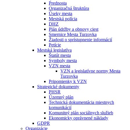
Prednosta
Organizačná štruktúra
Úseky mesta
Mestská polícia
DHZ
Plán údržby a obnovy ciest
Smernice Mesta Turzovka
Žiadosti o sprístupnenie informácií
Petície
Mestská legislatíva
Štatút mesta
Symboly mesta
VZN mesta
VZN a legislatívne normy Mesta
Turzovka
Pripomienky k VZN
Strategické dokumenty
PHSR
Územný plán
Technická dokumentácia miestnych
komunikácií
Komunitný plán sociálnych služieb
Ekonomicky oprávnené náklady
GDPR
Organizácie