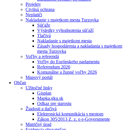
Projekty
Civilná ochrana
Neplatiči
Nakladanie s majetkom mesta Turzovka
Súťaže
Výsledky vyhodnotenia súťaží
Tlačivá
Nakladanie s majetkom mesta
Zásady hospodárenia a nakladania s majetkom
mesta Turzovka
Voľby a referendá
Voľby do Európskeho parlamentu
Referendum 2026
Komunálne a župné voľby 2026
Mapový portál
Občan
Užitočné linky
Gisplan
Mapka.gku.sk
Odkaz pre starostu
Žiadosti a tlačivá
Elektronická komunikácia s mestom
Zákon 305⁄2013 Z. z. o e-Governmente
Matričný úrad
Evidencia obyvateľov