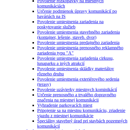
Povolenie rozkopávky na miestnych
komunikáciách
Určenie podmienok úpravy komunikácií po
haváriách na IS
Povolenie umiestnenia zariadenia na
poskytovanie služieb
Povolenie umiestnenia stavebného zariadenia
(kontajner, lešenie, staveb. dvor)
Povolenie umiestnenia predajného zariadenia
Povolenie umiestnenia prenosného reklamného
zariadenia typu "A"
Povolenie umiestnenia zariadenia cirkusu,
lunaparku a iných atrakcií
Povolenie umiestnenia skládky materiálov
rôzneho druhu
Povolenie umiestnenia exteriérového sedenia
(terasy)
Povolenie uzávierky miestnych kominikácií
Určenie prenosného a trvalého dopravného
značenia na miestnej komunikácii
Vyhradenie parkovacích miest
Pripojenie sa na miestnu komunikáciu, zriadenie
vjazdu z miestnej komunikácie
Špeciálny stavebný úrad pri stavbách pozemných
komunikácií