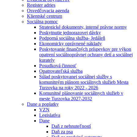
Register adries
Osvedčovacia agenda
Klientské centrum
Sociálna pomoc
Strategické dokumenty, interné právne normy
Poskytnutie jednorazovej dávky
Podporná sociálna služba- Jedáleň
Ekonomicky oprávnené náklady
Poskytovanie finančných príspevkov pre výkon
opatrení sociálnoprávnej ochrany detí a sociálnej
kurately
Posudková činnosť
Opatrovateľská služba
Súlad poskytovanej sociálnej služby s
komunitným plánom sociálnych služieb Mesta
Turzovka na roky 2022 - 2026
Komunitné plánovanie sociálnych služieb v
meste Turzovka 2027-2032
Dane a poplatky
VZN
Legislatíva
Dane
Daň z nehnuteľností
Daň za psa