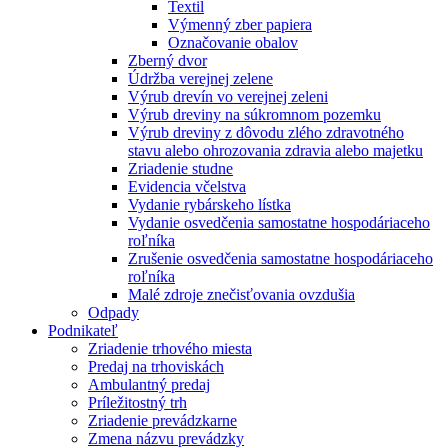
Textil
Výmenný zber papiera
Označovanie obalov
Zberný dvor
Údržba verejnej zelene
Výrub drevín vo verejnej zeleni
Výrub dreviny na súkromnom pozemku
Výrub dreviny z dôvodu zlého zdravotného
stavu alebo ohrozovania zdravia alebo majetku
Zriadenie studne
Evidencia včelstva
Vydanie rybárskeho lístka
Vydanie osvedčenia samostatne hospodáriaceho
roľníka
Zrušenie osvedčenia samostatne hospodáriaceho
roľníka
Malé zdroje znečisťovania ovzdušia
Odpady
Podnikateľ
Zriadenie trhového miesta
Predaj na trhoviskách
Ambulantný predaj
Príležitostný trh
Zriadenie prevádzkarne
Zmena názvu prevádzky