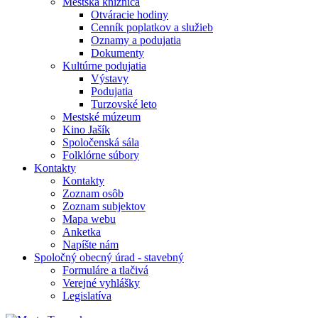
Mestská knižnica
Otváracie hodiny
Cenník poplatkov a služieb
Oznamy a podujatia
Dokumenty
Kultúrne podujatia
Výstavy
Podujatia
Turzovské leto
Mestské múzeum
Kino Jašík
Spoločenská sála
Folklórne súbory
Kontakty
Kontakty
Zoznam osôb
Zoznam subjektov
Mapa webu
Anketka
Napíšte nám
Spoločný obecný úrad - stavebný
Formuláre a tlačivá
Verejné vyhlášky
Legislatíva