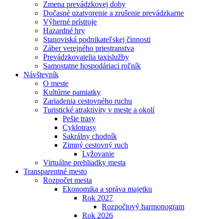
Zmena prevádzkovej doby
Dočasné uzatvorenie a zrušenie prevádzkarne
Výherné prístroje
Hazardné hry
Stanoviská podnikateľskej činnosti
Záber verejného priestranstva
Prevádzkovatelia taxislužby
Samostatne hospodáriaci roľník
Návštevník
O meste
Kultúrne pamiatky
Zariadenia cestovného ruchu
Turistické atraktivity v meste a okolí
Pešie trasy
Cyklotrasy
Sakrálny chodník
Zimný cestovný ruch
Lyžovanie
Virtuálne prehliadky mesta
Transparentné mesto
Rozpočet mesta
Ekonomika a správa majetku
Rok 2027
Rozpočtový harmonogram
Rok 2026