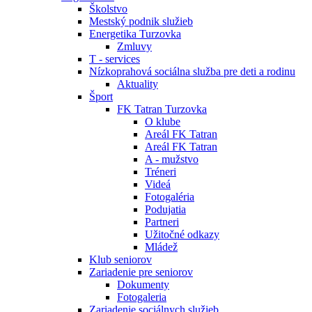
Školstvo
Mestský podnik služieb
Energetika Turzovka
Zmluvy
T - services
Nízkoprahová sociálna služba pre deti a rodinu
Aktuality
Šport
FK Tatran Turzovka
O klube
Areál FK Tatran
Areál FK Tatran
A - mužstvo
Tréneri
Videá
Fotogaléria
Podujatia
Partneri
Užitočné odkazy
Mládež
Klub seniorov
Zariadenie pre seniorov
Dokumenty
Fotogaleria
Zariadenie sociálnych služieb