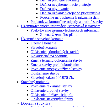
Daň za predajné automaty
Daň za nevýherné hracie prístroje
Daň za ubytovanie
Daň za užívanie verejného priestranstva
Poučenie na vyplnenie k priznania dani
Poplatok za komunálne odpady a drobné stavby
Územno-technické informácie, stanoviská k stavbám
Poskytovanie územno-technických informácií
Zmena Územného plánu
Územné a stavebné konanie
Územné konanie
Stavebné konanie
Ohlásenie jednoduchých stavieb
Kolaudačné rozhodnutie
Zmena termínu dokončenia stavby
Zmena stavby pred dokončením
Povolenie zmeny v užívaní stavby
Odstránenie stavby
Stavebný zákon 50⁄1976 Zb.
Stavebný poriadok
Povolenie reklamnej stavby
Ohlásenie drobnej stavby
Ohlásenie udržiavacích prác
Ohlásenie stavebných úprav
Dopravná štruktúra