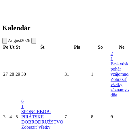
Kalendár
August
2026
Po
Ut
St
Št
Pia
So
Ne
2
1
Beskydsk
pohár
27
28
29
30
31
1
vzájomnos
Zobraziť
všetky
záznamy 
dňa
6
1
SPONGEBOB:
3
4
5
PIRÁTSKE
7
8
9
DOBRODRUŽSTVO
Zobraziť všetky