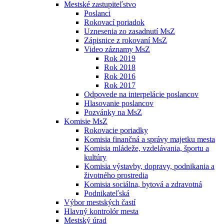
Mestské zastupiteľstvo
Poslanci
Rokovací poriadok
Uznesenia zo zasadnutí MsZ
Zápisnice z rokovaní MsZ
Video záznamy MsZ
Rok 2019
Rok 2018
Rok 2016
Rok 2017
Odpovede na interpelácie poslancov
Hlasovanie poslancov
Pozvánky na MsZ
Komisie MsZ
Rokovacie poriadky
Komisia finančná a správy majetku mesta
Komisia mládeže, vzdelávania, športu a
kultúry
Komisia výstavby, dopravy, podnikania a
životného prostredia
Komisia sociálna, bytová a zdravotná
Podnikateľská
Výbor mestských častí
Hlavný kontrolór mesta
Mestský úrad