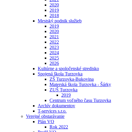
2020
2019
2018
Mestský podnik služieb
2019
2020
2021
2022
2023
2024
2025
2026
Kultúrne a spoločenské stredisko
Spojená škola Turzovka
ZŠ Turzovka-Bukovina
Materská škola Turzovka - Šárky
ZUŠ Turzovka
2019
Centrum voľného času Turzovka
Archív dokumentov
T-services s.r.o.
Verejné obstarávanie
Plán VO
Rok 2022