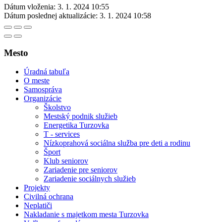
Dátum vloženia:
3. 1. 2024 10:55
Dátum poslednej aktualizácie:
3. 1. 2024 10:58
Mesto
Úradná tabuľa
O meste
Samospráva
Organizácie
Školstvo
Mestský podnik služieb
Energetika Turzovka
T - services
Nízkoprahová sociálna služba pre deti a rodinu
Šport
Klub seniorov
Zariadenie pre seniorov
Zariadenie sociálnych služieb
Projekty
Civilná ochrana
Neplatiči
Nakladanie s majetkom mesta Turzovka