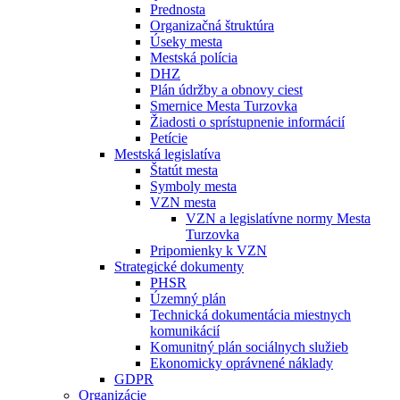
Prednosta
Organizačná štruktúra
Úseky mesta
Mestská polícia
DHZ
Plán údržby a obnovy ciest
Smernice Mesta Turzovka
Žiadosti o sprístupnenie informácií
Petície
Mestská legislatíva
Štatút mesta
Symboly mesta
VZN mesta
VZN a legislatívne normy Mesta
Turzovka
Pripomienky k VZN
Strategické dokumenty
PHSR
Územný plán
Technická dokumentácia miestnych
komunikácií
Komunitný plán sociálnych služieb
Ekonomicky oprávnené náklady
GDPR
Organizácie