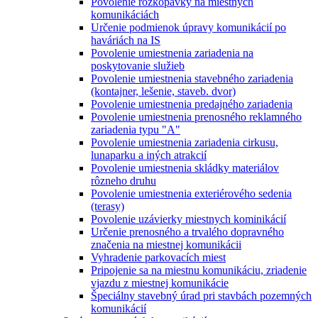
Povolenie rozkopávky na miestnych
komunikáciách
Určenie podmienok úpravy komunikácií po
haváriách na IS
Povolenie umiestnenia zariadenia na
poskytovanie služieb
Povolenie umiestnenia stavebného zariadenia
(kontajner, lešenie, staveb. dvor)
Povolenie umiestnenia predajného zariadenia
Povolenie umiestnenia prenosného reklamného
zariadenia typu "A"
Povolenie umiestnenia zariadenia cirkusu,
lunaparku a iných atrakcií
Povolenie umiestnenia skládky materiálov
rôzneho druhu
Povolenie umiestnenia exteriérového sedenia
(terasy)
Povolenie uzávierky miestnych kominikácií
Určenie prenosného a trvalého dopravného
značenia na miestnej komunikácii
Vyhradenie parkovacích miest
Pripojenie sa na miestnu komunikáciu, zriadenie
vjazdu z miestnej komunikácie
Špeciálny stavebný úrad pri stavbách pozemných
komunikácií