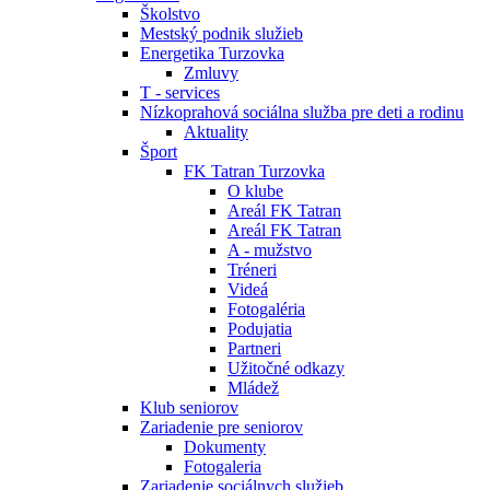
Školstvo
Mestský podnik služieb
Energetika Turzovka
Zmluvy
T - services
Nízkoprahová sociálna služba pre deti a rodinu
Aktuality
Šport
FK Tatran Turzovka
O klube
Areál FK Tatran
Areál FK Tatran
A - mužstvo
Tréneri
Videá
Fotogaléria
Podujatia
Partneri
Užitočné odkazy
Mládež
Klub seniorov
Zariadenie pre seniorov
Dokumenty
Fotogaleria
Zariadenie sociálnych služieb