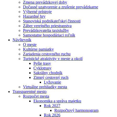
Zmena prevádzkovej doby
Dočasné uzatvorenie a zrušenie prevádzkarne
Výherné prístroje
Hazardné hry
Stanoviská podnikateľskej činnosti
Záber verejného priestranstva
Prevádzkovatelia taxislužby
Samostatne hospodáriaci roľník
Návštevník
O meste
Kultúrne pamiatky
Zariadenia cestovného ruchu
Turistické atraktivity v meste a okolí
Pešie trasy
Cyklotrasy
Sakrálny chodník
Zimný cestovný ruch
Lyžovanie
Virtuálne prehliadky mesta
Transparentné mesto
Rozpočet mesta
Ekonomika a správa majetku
Rok 2027
Rozpočtový harmonogram
Rok 2026