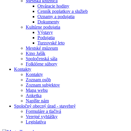
Mestská knižnica
Otváracie hodiny
Cenník poplatkov a služieb
Oznamy a podujatia
Dokumenty
Kultúrne podujatia
Výstavy
Podujatia
Turzovské leto
Mestské múzeum
Kino Jašík
Spoločenská sála
Folklórne súbory
Kontakty
Kontakty
Zoznam osôb
Zoznam subjektov
Mapa webu
Anketka
Napíšte nám
Spoločný obecný úrad - stavebný
Formuláre a tlačivá
Verejné vyhlášky
Legislatíva