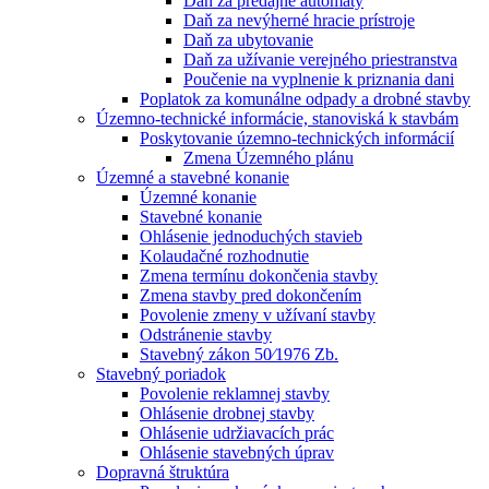
Daň za predajné automaty
Daň za nevýherné hracie prístroje
Daň za ubytovanie
Daň za užívanie verejného priestranstva
Poučenie na vyplnenie k priznania dani
Poplatok za komunálne odpady a drobné stavby
Územno-technické informácie, stanoviská k stavbám
Poskytovanie územno-technických informácií
Zmena Územného plánu
Územné a stavebné konanie
Územné konanie
Stavebné konanie
Ohlásenie jednoduchých stavieb
Kolaudačné rozhodnutie
Zmena termínu dokončenia stavby
Zmena stavby pred dokončením
Povolenie zmeny v užívaní stavby
Odstránenie stavby
Stavebný zákon 50⁄1976 Zb.
Stavebný poriadok
Povolenie reklamnej stavby
Ohlásenie drobnej stavby
Ohlásenie udržiavacích prác
Ohlásenie stavebných úprav
Dopravná štruktúra