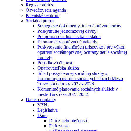
Register adries
Osvedčovacia agenda
Klientské centrum
Sociálna pomoc
Strategické dokumenty, interné právne normy
Poskytnutie jednorazovej dávky
Podporná sociálna služba- Jedáleň
Ekonomicky oprávnené náklady
Poskytovanie finančných príspevkov pre výkon
opatrení sociálnoprávnej ochrany detí a sociálnej
kurately
Posudková činnosť
Opatrovateľská služba
Súlad poskytovanej sociálnej služby s
komunitným plánom sociálnych služieb Mesta
Turzovka na roky 2022 - 2026
Komunitné plánovanie sociálnych služieb v
meste Turzovka 2027-2032
Dane a poplatky
VZN
Legislatíva
Dane
Daň z nehnuteľností
Daň za psa