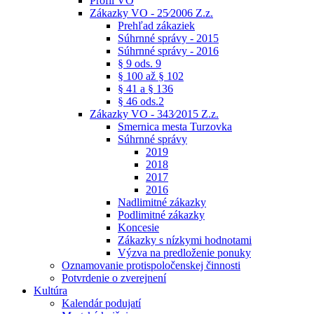
Profil VO
Zákazky VO - 25⁄2006 Z.z.
Prehľad zákaziek
Súhrnné správy - 2015
Súhrnné správy - 2016
§ 9 ods. 9
§ 100 až § 102
§ 41 a § 136
§ 46 ods.2
Zákazky VO - 343⁄2015 Z.z.
Smernica mesta Turzovka
Súhrnné správy
2019
2018
2017
2016
Nadlimitné zákazky
Podlimitné zákazky
Koncesie
Zákazky s nízkymi hodnotami
Výzva na predloženie ponuky
Oznamovanie protispoločenskej činnosti
Potvrdenie o zverejnení
Kultúra
Kalendár podujatí