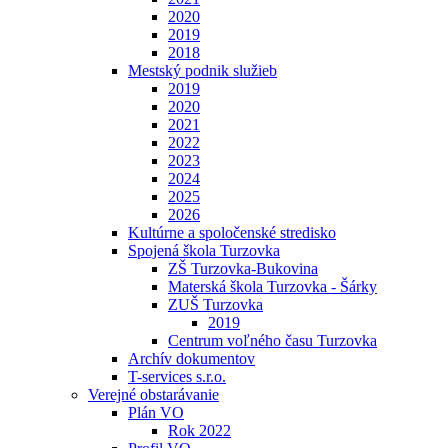
2020
2019
2018
Mestský podnik služieb
2019
2020
2021
2022
2023
2024
2025
2026
Kultúrne a spoločenské stredisko
Spojená škola Turzovka
ZŠ Turzovka-Bukovina
Materská škola Turzovka - Šárky
ZUŠ Turzovka
2019
Centrum voľného času Turzovka
Archív dokumentov
T-services s.r.o.
Verejné obstarávanie
Plán VO
Rok 2022