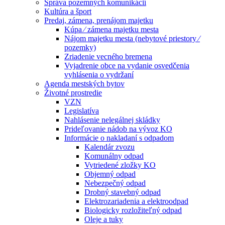
Správa pozemných komunikácií
Kultúra a šport
Predaj, zámena, prenájom majetku
Kúpa ⁄ zámena majetku mesta
Nájom majetku mesta (nebytové priestory ⁄
pozemky)
Zriadenie vecného bremena
Vyjadrenie obce na vydanie osvedčenia
vyhlásenia o vydržaní
Agenda mestských bytov
Životné prostredie
VZN
Legislatíva
Nahlásenie nelegálnej skládky
Prideľovanie nádob na vývoz KO
Informácie o nakladaní s odpadom
Kalendár zvozu
Komunálny odpad
Vytriedené zložky KO
Objemný odpad
Nebezpečný odpad
Drobný stavebný odpad
Elektrozariadenia a elektroodpad
Biologicky rozložiteľný odpad
Oleje a tuky