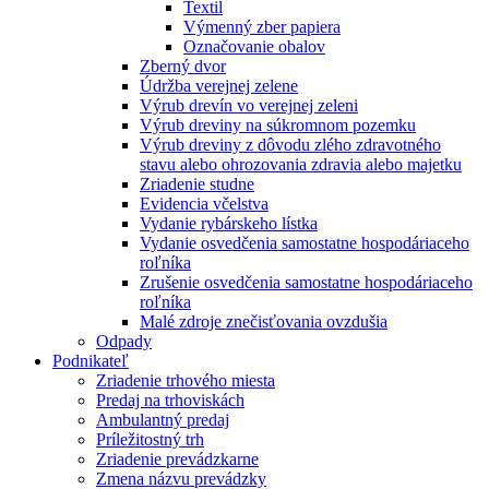
Textil
Výmenný zber papiera
Označovanie obalov
Zberný dvor
Údržba verejnej zelene
Výrub drevín vo verejnej zeleni
Výrub dreviny na súkromnom pozemku
Výrub dreviny z dôvodu zlého zdravotného
stavu alebo ohrozovania zdravia alebo majetku
Zriadenie studne
Evidencia včelstva
Vydanie rybárskeho lístka
Vydanie osvedčenia samostatne hospodáriaceho
roľníka
Zrušenie osvedčenia samostatne hospodáriaceho
roľníka
Malé zdroje znečisťovania ovzdušia
Odpady
Podnikateľ
Zriadenie trhového miesta
Predaj na trhoviskách
Ambulantný predaj
Príležitostný trh
Zriadenie prevádzkarne
Zmena názvu prevádzky