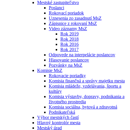
Mestské zastupiteľstvo
Poslanci
Rokovací poriadok
Uznesenia zo zasadnutí MsZ
Zápisnice z rokovaní MsZ
Video záznamy MsZ
Rok 2019
Rok 2018
Rok 2016
Rok 2017
Odpovede na interpelácie poslancov
Hlasovanie poslancov
Pozvánky na MsZ
Komisie MsZ
Rokovacie poriadky
Komisia finančná a správy majetku mesta
Komisia mládeže, vzdelávania, športu a
kultúry
Komisia výstavby, dopravy, podnikania a
životného prostredia
Komisia sociálna, bytová a zdravotná
Podnikateľská
Výbor mestských častí
Hlavný kontrolór mesta
Mestský úrad