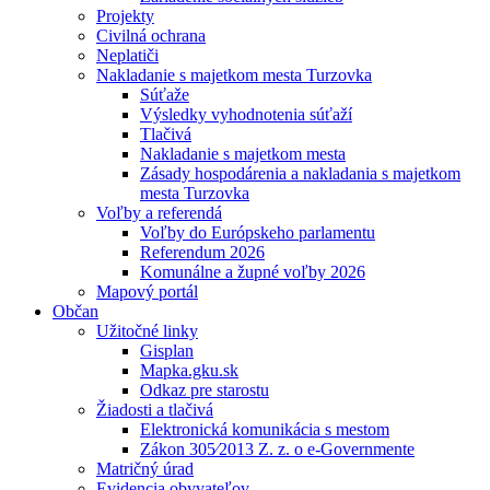
Projekty
Civilná ochrana
Neplatiči
Nakladanie s majetkom mesta Turzovka
Súťaže
Výsledky vyhodnotenia súťaží
Tlačivá
Nakladanie s majetkom mesta
Zásady hospodárenia a nakladania s majetkom
mesta Turzovka
Voľby a referendá
Voľby do Európskeho parlamentu
Referendum 2026
Komunálne a župné voľby 2026
Mapový portál
Občan
Užitočné linky
Gisplan
Mapka.gku.sk
Odkaz pre starostu
Žiadosti a tlačivá
Elektronická komunikácia s mestom
Zákon 305⁄2013 Z. z. o e-Governmente
Matričný úrad
Evidencia obyvateľov