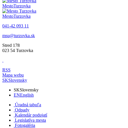
Mesto
Turzovka
Mesto
Turzovka
041-42 093 11
msu@turzovka.sk
Stred 178
023 54 Turzovka
RSS
Mapa webu
SK
Slovensky
SK
Slovensky
EN
English
Úradná tabuľa
Odpady
Kalendár podujatí
Legislatíva mesta
Fotogaléria