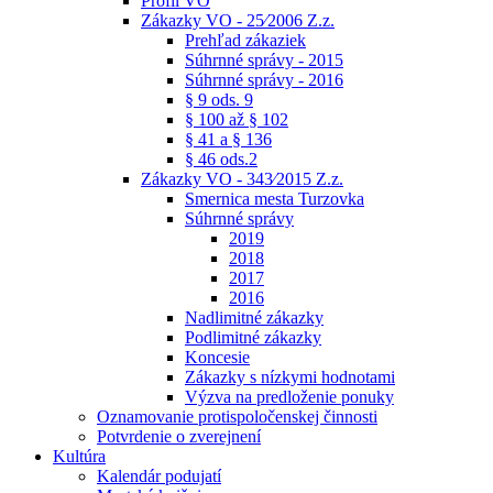
Profil VO
Zákazky VO - 25⁄2006 Z.z.
Prehľad zákaziek
Súhrnné správy - 2015
Súhrnné správy - 2016
§ 9 ods. 9
§ 100 až § 102
§ 41 a § 136
§ 46 ods.2
Zákazky VO - 343⁄2015 Z.z.
Smernica mesta Turzovka
Súhrnné správy
2019
2018
2017
2016
Nadlimitné zákazky
Podlimitné zákazky
Koncesie
Zákazky s nízkymi hodnotami
Výzva na predloženie ponuky
Oznamovanie protispoločenskej činnosti
Potvrdenie o zverejnení
Kultúra
Kalendár podujatí