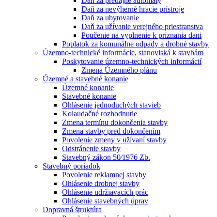
Daň za predajné automaty
Daň za nevýherné hracie prístroje
Daň za ubytovanie
Daň za užívanie verejného priestranstva
Poučenie na vyplnenie k priznania dani
Poplatok za komunálne odpady a drobné stavby
Územno-technické informácie, stanoviská k stavbám
Poskytovanie územno-technických informácií
Zmena Územného plánu
Územné a stavebné konanie
Územné konanie
Stavebné konanie
Ohlásenie jednoduchých stavieb
Kolaudačné rozhodnutie
Zmena termínu dokončenia stavby
Zmena stavby pred dokončením
Povolenie zmeny v užívaní stavby
Odstránenie stavby
Stavebný zákon 50⁄1976 Zb.
Stavebný poriadok
Povolenie reklamnej stavby
Ohlásenie drobnej stavby
Ohlásenie udržiavacích prác
Ohlásenie stavebných úprav
Dopravná štruktúra