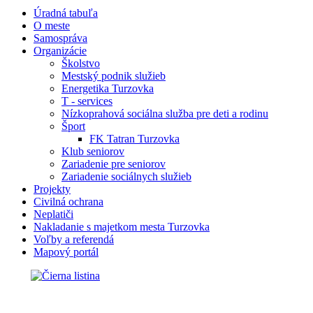
Úradná tabuľa
O meste
Samospráva
Organizácie
Školstvo
Mestský podnik služieb
Energetika Turzovka
T - services
Nízkoprahová sociálna služba pre deti a rodinu
Šport
FK Tatran Turzovka
Klub seniorov
Zariadenie pre seniorov
Zariadenie sociálnych služieb
Projekty
Civilná ochrana
Neplatiči
Nakladanie s majetkom mesta Turzovka
Voľby a referendá
Mapový portál