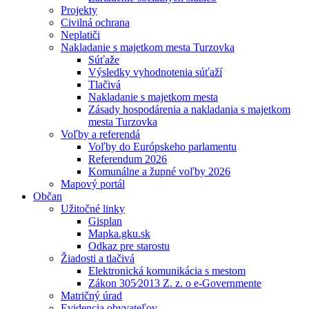
Projekty
Civilná ochrana
Neplatiči
Nakladanie s majetkom mesta Turzovka
Súťaže
Výsledky vyhodnotenia súťaží
Tlačivá
Nakladanie s majetkom mesta
Zásady hospodárenia a nakladania s majetkom
mesta Turzovka
Voľby a referendá
Voľby do Európskeho parlamentu
Referendum 2026
Komunálne a župné voľby 2026
Mapový portál
Občan
Užitočné linky
Gisplan
Mapka.gku.sk
Odkaz pre starostu
Žiadosti a tlačivá
Elektronická komunikácia s mestom
Zákon 305⁄2013 Z. z. o e-Governmente
Matričný úrad
Evidencia obyvateľov