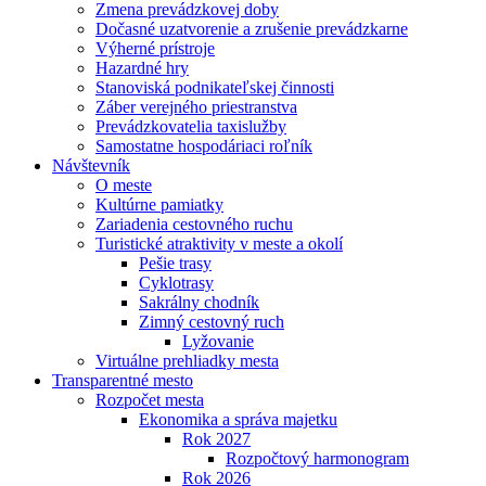
Zmena prevádzkovej doby
Dočasné uzatvorenie a zrušenie prevádzkarne
Výherné prístroje
Hazardné hry
Stanoviská podnikateľskej činnosti
Záber verejného priestranstva
Prevádzkovatelia taxislužby
Samostatne hospodáriaci roľník
Návštevník
O meste
Kultúrne pamiatky
Zariadenia cestovného ruchu
Turistické atraktivity v meste a okolí
Pešie trasy
Cyklotrasy
Sakrálny chodník
Zimný cestovný ruch
Lyžovanie
Virtuálne prehliadky mesta
Transparentné mesto
Rozpočet mesta
Ekonomika a správa majetku
Rok 2027
Rozpočtový harmonogram
Rok 2026