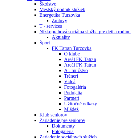
Školstvo
Mestský podnik služieb
Energetika Turzovka
Zmluvy
T - services
Nízkoprahová sociálna služba pre deti a rodinu
Aktuality
Šport
FK Tatran Turzovka
O klube
Areál FK Tatran
Areál FK Tatran
A - mužstvo
Tréneri
Videá
Fotogaléria
Podujatia
Partneri
Užitočné odkazy
Mládež
Klub seniorov
Zariadenie pre seniorov
Dokumenty
Fotogaleria
Zariadenie sociálnych služieb