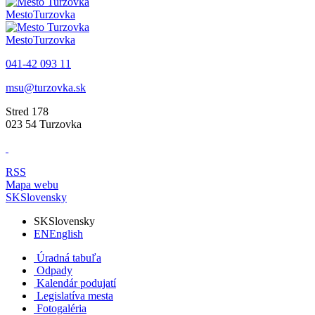
Mesto
Turzovka
Mesto
Turzovka
041-42 093 11
msu@turzovka.sk
Stred 178
023 54 Turzovka
RSS
Mapa webu
SK
Slovensky
SK
Slovensky
EN
English
Úradná tabuľa
Odpady
Kalendár podujatí
Legislatíva mesta
Fotogaléria