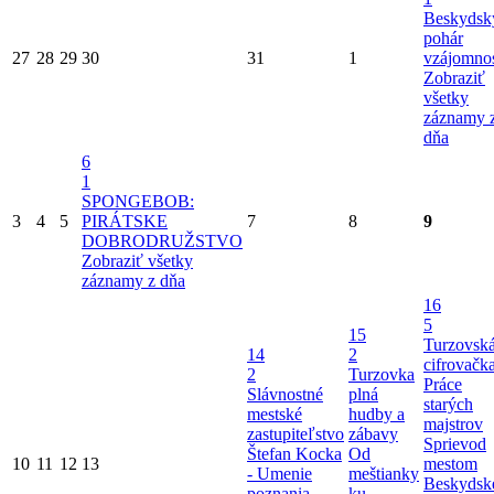
Beskydsk
pohár
27
28
29
30
31
1
vzájomnos
Zobraziť
všetky
záznamy 
dňa
6
1
SPONGEBOB:
3
4
5
PIRÁTSKE
7
8
9
DOBRODRUŽSTVO
Zobraziť všetky
záznamy z dňa
16
5
15
Turzovsk
14
2
cifrovačk
2
Turzovka
Práce
Slávnostné
plná
starých
mestské
hudby a
majstrov
zastupiteľstvo
zábavy
Sprievod
Štefan Kocka
Od
10
11
12
13
mestom
- Umenie
meštianky
Beskydsk
poznania
ku