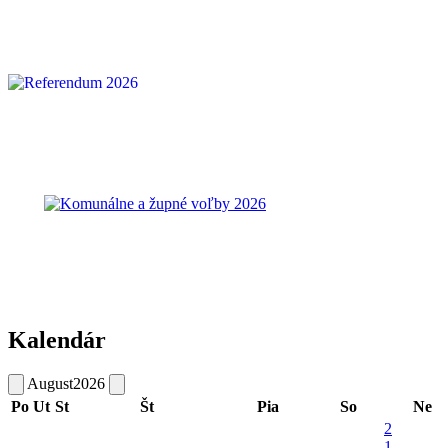
Kalendár
August
2026
Po
Ut
St
Št
Pia
So
Ne
2
1