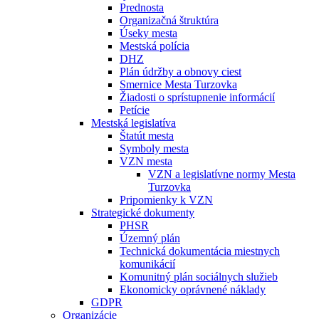
Prednosta
Organizačná štruktúra
Úseky mesta
Mestská polícia
DHZ
Plán údržby a obnovy ciest
Smernice Mesta Turzovka
Žiadosti o sprístupnenie informácií
Petície
Mestská legislatíva
Štatút mesta
Symboly mesta
VZN mesta
VZN a legislatívne normy Mesta
Turzovka
Pripomienky k VZN
Strategické dokumenty
PHSR
Územný plán
Technická dokumentácia miestnych
komunikácií
Komunitný plán sociálnych služieb
Ekonomicky oprávnené náklady
GDPR
Organizácie