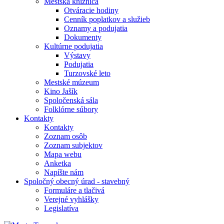
Mestská knižnica
Otváracie hodiny
Cenník poplatkov a služieb
Oznamy a podujatia
Dokumenty
Kultúrne podujatia
Výstavy
Podujatia
Turzovské leto
Mestské múzeum
Kino Jašík
Spoločenská sála
Folklórne súbory
Kontakty
Kontakty
Zoznam osôb
Zoznam subjektov
Mapa webu
Anketka
Napíšte nám
Spoločný obecný úrad - stavebný
Formuláre a tlačivá
Verejné vyhlášky
Legislatíva