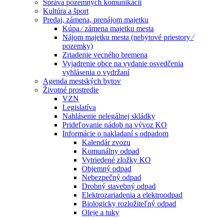
Správa pozemných komunikácií
Kultúra a šport
Predaj, zámena, prenájom majetku
Kúpa ⁄ zámena majetku mesta
Nájom majetku mesta (nebytové priestory ⁄
pozemky)
Zriadenie vecného bremena
Vyjadrenie obce na vydanie osvedčenia
vyhlásenia o vydržaní
Agenda mestských bytov
Životné prostredie
VZN
Legislatíva
Nahlásenie nelegálnej skládky
Prideľovanie nádob na vývoz KO
Informácie o nakladaní s odpadom
Kalendár zvozu
Komunálny odpad
Vytriedené zložky KO
Objemný odpad
Nebezpečný odpad
Drobný stavebný odpad
Elektrozariadenia a elektroodpad
Biologicky rozložiteľný odpad
Oleje a tuky