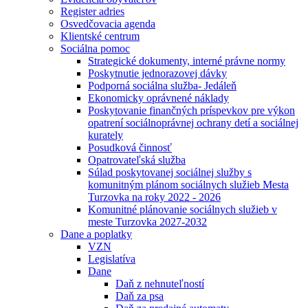
Register adries
Osvedčovacia agenda
Klientské centrum
Sociálna pomoc
Strategické dokumenty, interné právne normy
Poskytnutie jednorazovej dávky
Podporná sociálna služba- Jedáleň
Ekonomicky oprávnené náklady
Poskytovanie finančných príspevkov pre výkon
opatrení sociálnoprávnej ochrany detí a sociálnej
kurately
Posudková činnosť
Opatrovateľská služba
Súlad poskytovanej sociálnej služby s
komunitným plánom sociálnych služieb Mesta
Turzovka na roky 2022 - 2026
Komunitné plánovanie sociálnych služieb v
meste Turzovka 2027-2032
Dane a poplatky
VZN
Legislatíva
Dane
Daň z nehnuteľností
Daň za psa