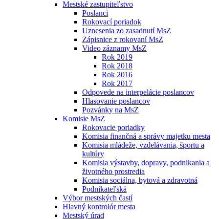
Mestské zastupiteľstvo
Poslanci
Rokovací poriadok
Uznesenia zo zasadnutí MsZ
Zápisnice z rokovaní MsZ
Video záznamy MsZ
Rok 2019
Rok 2018
Rok 2016
Rok 2017
Odpovede na interpelácie poslancov
Hlasovanie poslancov
Pozvánky na MsZ
Komisie MsZ
Rokovacie poriadky
Komisia finančná a správy majetku mesta
Komisia mládeže, vzdelávania, športu a
kultúry
Komisia výstavby, dopravy, podnikania a
životného prostredia
Komisia sociálna, bytová a zdravotná
Podnikateľská
Výbor mestských častí
Hlavný kontrolór mesta
Mestský úrad