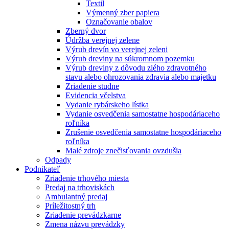
Textil
Výmenný zber papiera
Označovanie obalov
Zberný dvor
Údržba verejnej zelene
Výrub drevín vo verejnej zeleni
Výrub dreviny na súkromnom pozemku
Výrub dreviny z dôvodu zlého zdravotného
stavu alebo ohrozovania zdravia alebo majetku
Zriadenie studne
Evidencia včelstva
Vydanie rybárskeho lístka
Vydanie osvedčenia samostatne hospodáriaceho
roľníka
Zrušenie osvedčenia samostatne hospodáriaceho
roľníka
Malé zdroje znečisťovania ovzdušia
Odpady
Podnikateľ
Zriadenie trhového miesta
Predaj na trhoviskách
Ambulantný predaj
Príležitostný trh
Zriadenie prevádzkarne
Zmena názvu prevádzky