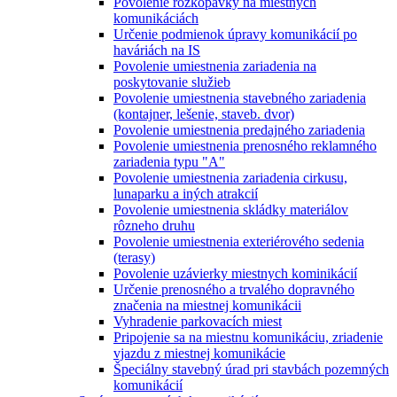
Povolenie rozkopávky na miestnych
komunikáciách
Určenie podmienok úpravy komunikácií po
haváriách na IS
Povolenie umiestnenia zariadenia na
poskytovanie služieb
Povolenie umiestnenia stavebného zariadenia
(kontajner, lešenie, staveb. dvor)
Povolenie umiestnenia predajného zariadenia
Povolenie umiestnenia prenosného reklamného
zariadenia typu "A"
Povolenie umiestnenia zariadenia cirkusu,
lunaparku a iných atrakcií
Povolenie umiestnenia skládky materiálov
rôzneho druhu
Povolenie umiestnenia exteriérového sedenia
(terasy)
Povolenie uzávierky miestnych kominikácií
Určenie prenosného a trvalého dopravného
značenia na miestnej komunikácii
Vyhradenie parkovacích miest
Pripojenie sa na miestnu komunikáciu, zriadenie
vjazdu z miestnej komunikácie
Špeciálny stavebný úrad pri stavbách pozemných
komunikácií