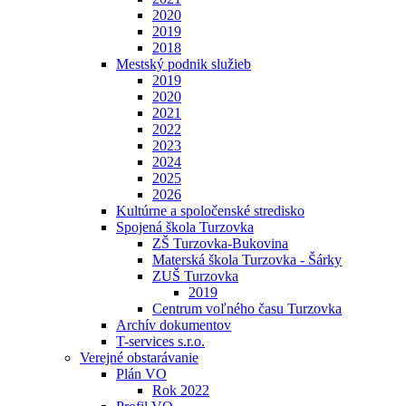
2020
2019
2018
Mestský podnik služieb
2019
2020
2021
2022
2023
2024
2025
2026
Kultúrne a spoločenské stredisko
Spojená škola Turzovka
ZŠ Turzovka-Bukovina
Materská škola Turzovka - Šárky
ZUŠ Turzovka
2019
Centrum voľného času Turzovka
Archív dokumentov
T-services s.r.o.
Verejné obstarávanie
Plán VO
Rok 2022