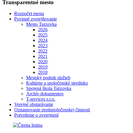
Transparentné mesto
Rozpočet mesta
Povinné zverejňovanie
Mesto Turzovka
2026
2025
2024
2023
2022
2021
2020
2019
2018
Mestský podnik služieb
Kultúrne a spoločenské stredisko
Spojená škola Turzovka
Archív dokumentov
T-services s.r.o.
Verejné obstarávanie
Oznamovanie protispoločenskej činnosti
Potvrdenie o zverejnení