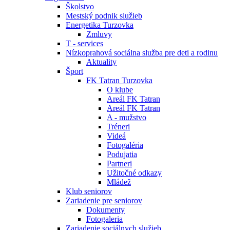
Školstvo
Mestský podnik služieb
Energetika Turzovka
Zmluvy
T - services
Nízkoprahová sociálna služba pre deti a rodinu
Aktuality
Šport
FK Tatran Turzovka
O klube
Areál FK Tatran
Areál FK Tatran
A - mužstvo
Tréneri
Videá
Fotogaléria
Podujatia
Partneri
Užitočné odkazy
Mládež
Klub seniorov
Zariadenie pre seniorov
Dokumenty
Fotogaleria
Zariadenie sociálnych služieb