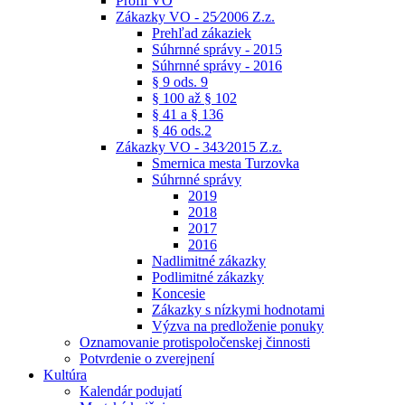
Profil VO
Zákazky VO - 25⁄2006 Z.z.
Prehľad zákaziek
Súhrnné správy - 2015
Súhrnné správy - 2016
§ 9 ods. 9
§ 100 až § 102
§ 41 a § 136
§ 46 ods.2
Zákazky VO - 343⁄2015 Z.z.
Smernica mesta Turzovka
Súhrnné správy
2019
2018
2017
2016
Nadlimitné zákazky
Podlimitné zákazky
Koncesie
Zákazky s nízkymi hodnotami
Výzva na predloženie ponuky
Oznamovanie protispoločenskej činnosti
Potvrdenie o zverejnení
Kultúra
Kalendár podujatí