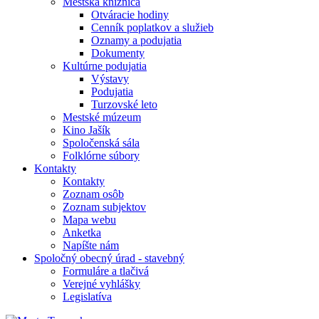
Mestská knižnica
Otváracie hodiny
Cenník poplatkov a služieb
Oznamy a podujatia
Dokumenty
Kultúrne podujatia
Výstavy
Podujatia
Turzovské leto
Mestské múzeum
Kino Jašík
Spoločenská sála
Folklórne súbory
Kontakty
Kontakty
Zoznam osôb
Zoznam subjektov
Mapa webu
Anketka
Napíšte nám
Spoločný obecný úrad - stavebný
Formuláre a tlačivá
Verejné vyhlášky
Legislatíva