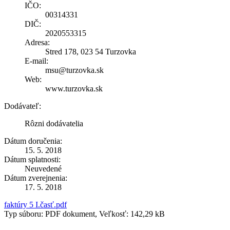
IČO:
00314331
DIČ:
2020553315
Adresa:
Stred 178, 023 54 Turzovka
E-mail:
msu@turzovka.sk
Web:
www.turzovka.sk
Dodávateľ:
Rôzni dodávatelia
Dátum doručenia:
15. 5. 2018
Dátum splatnosti:
Neuvedené
Dátum zverejnenia:
17. 5. 2018
faktúry 5 I.časť.pdf
Typ súboru: PDF dokument, Veľkosť: 142,29 kB