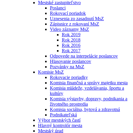
Mestské zastupiteľstvo
Poslanci
Rokovací poriadok
Uznesenia zo zasadnutí MsZ
Zápisnice z rokovaní MsZ
Video záznamy MsZ
Rok 2019
Rok 2018
Rok 2016
Rok 2017
Odpovede na interpelácie poslancov
Hlasovanie poslancov
Pozvánky na MsZ
Komisie MsZ
Rokovacie poriadky
Komisia finančná a správy majetku mesta
Komisia mládeže, vzdelávania, športu a
kultúry
Komisia výstavby, dopravy, podnikania a
životného prostredia
Komisia sociálna, bytová a zdravotná
Podnikateľská
Výbor mestských častí
Hlavný kontrolór mesta
Mestský úrad