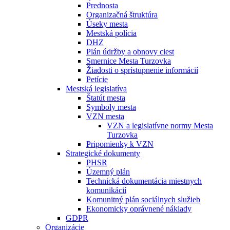
Prednosta
Organizačná štruktúra
Úseky mesta
Mestská polícia
DHZ
Plán údržby a obnovy ciest
Smernice Mesta Turzovka
Žiadosti o sprístupnenie informácií
Petície
Mestská legislatíva
Štatút mesta
Symboly mesta
VZN mesta
VZN a legislatívne normy Mesta
Turzovka
Pripomienky k VZN
Strategické dokumenty
PHSR
Územný plán
Technická dokumentácia miestnych
komunikácií
Komunitný plán sociálnych služieb
Ekonomicky oprávnené náklady
GDPR
Organizácie