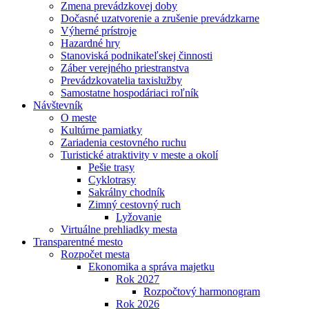
Zmena prevádzkovej doby
Dočasné uzatvorenie a zrušenie prevádzkarne
Výherné prístroje
Hazardné hry
Stanoviská podnikateľskej činnosti
Záber verejného priestranstva
Prevádzkovatelia taxislužby
Samostatne hospodáriaci roľník
Návštevník
O meste
Kultúrne pamiatky
Zariadenia cestovného ruchu
Turistické atraktivity v meste a okolí
Pešie trasy
Cyklotrasy
Sakrálny chodník
Zimný cestovný ruch
Lyžovanie
Virtuálne prehliadky mesta
Transparentné mesto
Rozpočet mesta
Ekonomika a správa majetku
Rok 2027
Rozpočtový harmonogram
Rok 2026