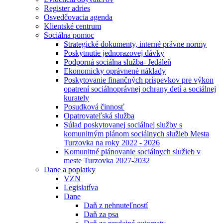
Register adries
Osvedčovacia agenda
Klientské centrum
Sociálna pomoc
Strategické dokumenty, interné právne normy
Poskytnutie jednorazovej dávky
Podporná sociálna služba- Jedáleň
Ekonomicky oprávnené náklady
Poskytovanie finančných príspevkov pre výkon
opatrení sociálnoprávnej ochrany detí a sociálnej
kurately
Posudková činnosť
Opatrovateľská služba
Súlad poskytovanej sociálnej služby s
komunitným plánom sociálnych služieb Mesta
Turzovka na roky 2022 - 2026
Komunitné plánovanie sociálnych služieb v
meste Turzovka 2027-2032
Dane a poplatky
VZN
Legislatíva
Dane
Daň z nehnuteľností
Daň za psa