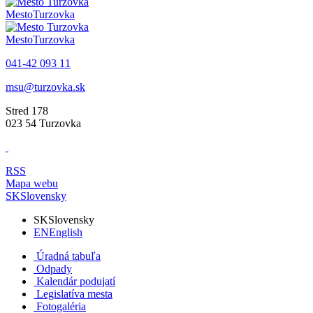
Mesto
Turzovka
Mesto
Turzovka
041-42 093 11
msu@turzovka.sk
Stred 178
023 54 Turzovka
RSS
Mapa webu
SK
Slovensky
SK
Slovensky
EN
English
Úradná tabuľa
Odpady
Kalendár podujatí
Legislatíva mesta
Fotogaléria