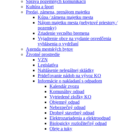
Správa pozemných komunikácií
Kultúra a šport
Predaj, zámena, prenájom majetku
Kúpa ⁄ zámena majetku mesta
Nájom majetku mesta (nebytové priestory ⁄
pozemky)
Zriadenie vecného bremena
Vyjadrenie obce na vydanie osvedčenia
vyhlásenia o vydržaní
Agenda mestských bytov
Životné prostredie
VZN
Legislatíva
Nahlásenie nelegálnej skládky
Prideľovanie nádob na vývoz KO
Informácie o nakladaní s odpadom
Kalendár zvozu
Komunálny odpad
Vytriedené zložky KO
Objemný odpad
Nebezpečný odpad
Drobný stavebný odpad
Elektrozariadenia a elektroodpad
Biologicky rozložiteľný odpad
Oleje a tuky