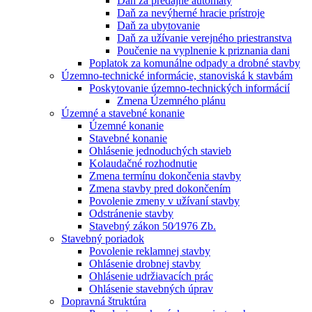
Daň za predajné automaty
Daň za nevýherné hracie prístroje
Daň za ubytovanie
Daň za užívanie verejného priestranstva
Poučenie na vyplnenie k priznania dani
Poplatok za komunálne odpady a drobné stavby
Územno-technické informácie, stanoviská k stavbám
Poskytovanie územno-technických informácií
Zmena Územného plánu
Územné a stavebné konanie
Územné konanie
Stavebné konanie
Ohlásenie jednoduchých stavieb
Kolaudačné rozhodnutie
Zmena termínu dokončenia stavby
Zmena stavby pred dokončením
Povolenie zmeny v užívaní stavby
Odstránenie stavby
Stavebný zákon 50⁄1976 Zb.
Stavebný poriadok
Povolenie reklamnej stavby
Ohlásenie drobnej stavby
Ohlásenie udržiavacích prác
Ohlásenie stavebných úprav
Dopravná štruktúra