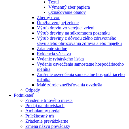
Textil
Výmenný zber papiera
Označovanie obalov
Zberný dvor
Údržba verejnej zelene
Výrub drevín vo verejnej zeleni
Výrub dreviny na súkromnom pozemku
Výrub dreviny z dôvodu zlého zdravotného
stavu alebo ohrozovania zdravia alebo majetku
Zriadenie studne
Evidencia včelstva
Vydanie rybárskeho lístka
Vydanie osvedčenia samostatne hospodáriaceho
roľníka
Zrušenie osvedčenia samostatne hospodáriaceho
roľníka
Malé zdroje znečisťovania ovzdušia
Odpady
Podnikateľ
Zriadenie trhového miesta
Predaj na trhoviskách
Ambulantný predaj
Príležitostný trh
Zriadenie prevádzkarne
Zmena názvu prevádzky