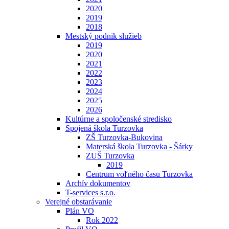
2020
2019
2018
Mestský podnik služieb
2019
2020
2021
2022
2023
2024
2025
2026
Kultúrne a spoločenské stredisko
Spojená škola Turzovka
ZŠ Turzovka-Bukovina
Materská škola Turzovka - Šárky
ZUŠ Turzovka
2019
Centrum voľného času Turzovka
Archív dokumentov
T-services s.r.o.
Verejné obstarávanie
Plán VO
Rok 2022