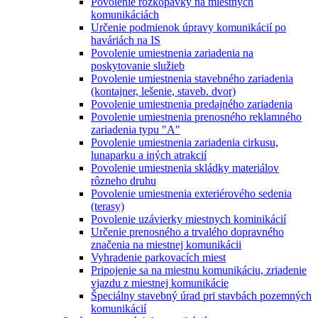
Povolenie rozkopávky na miestnych
komunikáciách
Určenie podmienok úpravy komunikácií po
haváriách na IS
Povolenie umiestnenia zariadenia na
poskytovanie služieb
Povolenie umiestnenia stavebného zariadenia
(kontajner, lešenie, staveb. dvor)
Povolenie umiestnenia predajného zariadenia
Povolenie umiestnenia prenosného reklamného
zariadenia typu "A"
Povolenie umiestnenia zariadenia cirkusu,
lunaparku a iných atrakcií
Povolenie umiestnenia skládky materiálov
rôzneho druhu
Povolenie umiestnenia exteriérového sedenia
(terasy)
Povolenie uzávierky miestnych kominikácií
Určenie prenosného a trvalého dopravného
značenia na miestnej komunikácii
Vyhradenie parkovacích miest
Pripojenie sa na miestnu komunikáciu, zriadenie
vjazdu z miestnej komunikácie
Špeciálny stavebný úrad pri stavbách pozemných
komunikácií