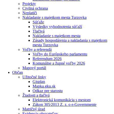
Projekty
Civilná ochrana
Neplatiči
Nakladanie s majetkom mesta Turzovka
Súťaže
Výsledky vyhodnotenia súťaží
Tlačivá
Nakladanie s majetkom mesta
Zásady hospodárenia a nakladania s majetkom
mesta Turzovka
Voľby a referendá
Voľby do Európskeho parlamentu
Referendum 2026
Komunálne a župné voľby 2026
Mapový portál
Občan
Užitočné linky
Gisplan
Mapka.gku.sk
Odkaz pre starostu
Žiadosti a tlačivá
Elektronická komunikácia s mestom
Zákon 305⁄2013 Z. z. o e-Governmente
Matričný úrad
Evidencia obyvateľov