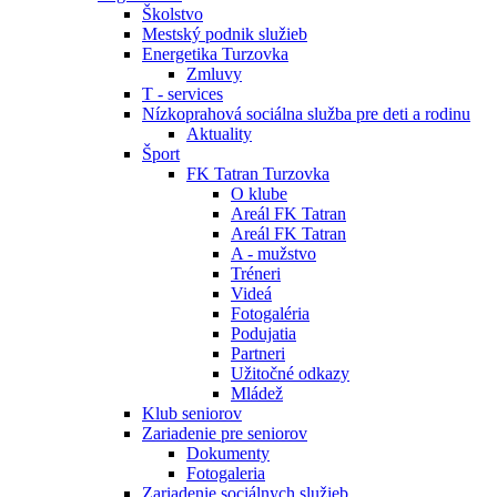
Školstvo
Mestský podnik služieb
Energetika Turzovka
Zmluvy
T - services
Nízkoprahová sociálna služba pre deti a rodinu
Aktuality
Šport
FK Tatran Turzovka
O klube
Areál FK Tatran
Areál FK Tatran
A - mužstvo
Tréneri
Videá
Fotogaléria
Podujatia
Partneri
Užitočné odkazy
Mládež
Klub seniorov
Zariadenie pre seniorov
Dokumenty
Fotogaleria
Zariadenie sociálnych služieb