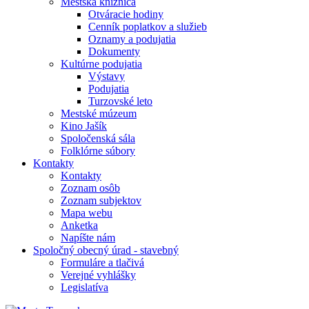
Mestská knižnica
Otváracie hodiny
Cenník poplatkov a služieb
Oznamy a podujatia
Dokumenty
Kultúrne podujatia
Výstavy
Podujatia
Turzovské leto
Mestské múzeum
Kino Jašík
Spoločenská sála
Folklórne súbory
Kontakty
Kontakty
Zoznam osôb
Zoznam subjektov
Mapa webu
Anketka
Napíšte nám
Spoločný obecný úrad - stavebný
Formuláre a tlačivá
Verejné vyhlášky
Legislatíva