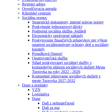
Register adries
Osvedčovacia agenda
Klientské centrum
Sociálna pomoc
Strategické dokumenty, interné právne normy
Poskytnutie jednorazovej dávky
Podporná sociálna služba- Jedáleň
Ekonomicky oprávnené náklady
Poskytovanie finančných príspevkov pre výkon
opatrení sociálnoprávnej ochrany detí a sociálnej
kurately
Posudková činnosť
Opatrovateľská služba
Súlad poskytovanej sociálnej služby s
komunitným plánom sociálnych služieb Mesta
Turzovka na roky 2022 - 2026
Komunitné plánovanie sociálnych služieb v
meste Turzovka 2027-2032
Dane a poplatky
VZN
Legislatíva
Dane
Daň z nehnuteľností
Daň za psa