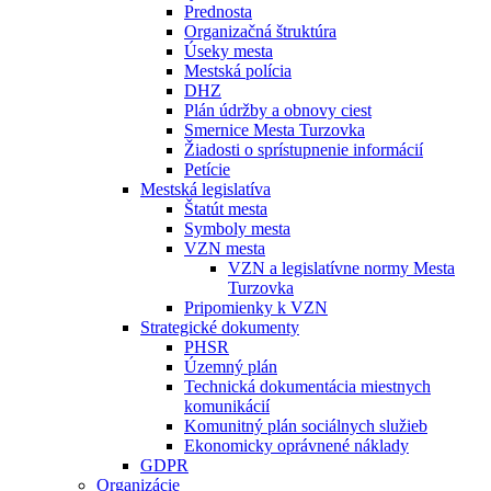
Prednosta
Organizačná štruktúra
Úseky mesta
Mestská polícia
DHZ
Plán údržby a obnovy ciest
Smernice Mesta Turzovka
Žiadosti o sprístupnenie informácií
Petície
Mestská legislatíva
Štatút mesta
Symboly mesta
VZN mesta
VZN a legislatívne normy Mesta
Turzovka
Pripomienky k VZN
Strategické dokumenty
PHSR
Územný plán
Technická dokumentácia miestnych
komunikácií
Komunitný plán sociálnych služieb
Ekonomicky oprávnené náklady
GDPR
Organizácie