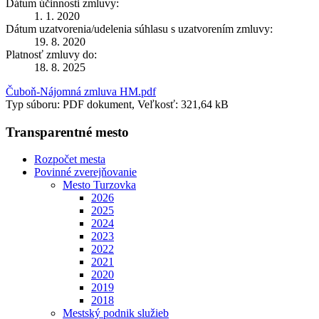
Dátum účinnosti zmluvy:
1. 1. 2020
Dátum uzatvorenia/udelenia súhlasu s uzatvorením zmluvy:
19. 8. 2020
Platnosť zmluvy do:
18. 8. 2025
Čuboň-Nájomná zmluva HM.pdf
Typ súboru: PDF dokument, Veľkosť: 321,64 kB
Transparentné mesto
Rozpočet mesta
Povinné zverejňovanie
Mesto Turzovka
2026
2025
2024
2023
2022
2021
2020
2019
2018
Mestský podnik služieb