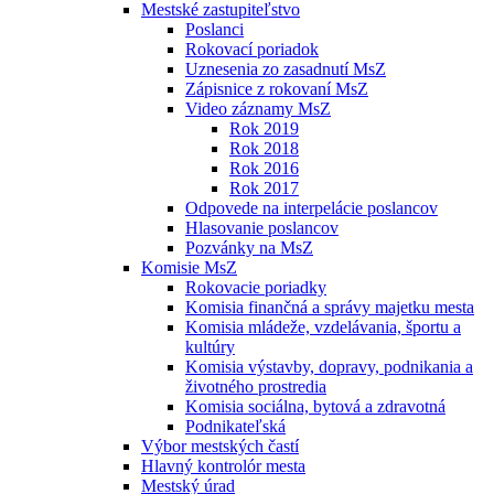
Mestské zastupiteľstvo
Poslanci
Rokovací poriadok
Uznesenia zo zasadnutí MsZ
Zápisnice z rokovaní MsZ
Video záznamy MsZ
Rok 2019
Rok 2018
Rok 2016
Rok 2017
Odpovede na interpelácie poslancov
Hlasovanie poslancov
Pozvánky na MsZ
Komisie MsZ
Rokovacie poriadky
Komisia finančná a správy majetku mesta
Komisia mládeže, vzdelávania, športu a
kultúry
Komisia výstavby, dopravy, podnikania a
životného prostredia
Komisia sociálna, bytová a zdravotná
Podnikateľská
Výbor mestských častí
Hlavný kontrolór mesta
Mestský úrad