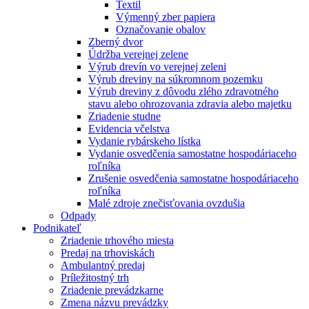
Textil
Výmenný zber papiera
Označovanie obalov
Zberný dvor
Údržba verejnej zelene
Výrub drevín vo verejnej zeleni
Výrub dreviny na súkromnom pozemku
Výrub dreviny z dôvodu zlého zdravotného
stavu alebo ohrozovania zdravia alebo majetku
Zriadenie studne
Evidencia včelstva
Vydanie rybárskeho lístka
Vydanie osvedčenia samostatne hospodáriaceho
roľníka
Zrušenie osvedčenia samostatne hospodáriaceho
roľníka
Malé zdroje znečisťovania ovzdušia
Odpady
Podnikateľ
Zriadenie trhového miesta
Predaj na trhoviskách
Ambulantný predaj
Príležitostný trh
Zriadenie prevádzkarne
Zmena názvu prevádzky