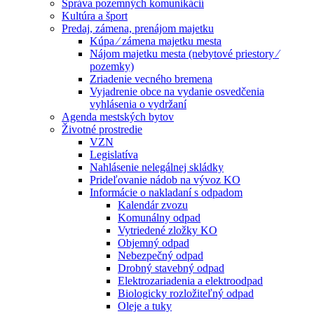
Správa pozemných komunikácií
Kultúra a šport
Predaj, zámena, prenájom majetku
Kúpa ⁄ zámena majetku mesta
Nájom majetku mesta (nebytové priestory ⁄
pozemky)
Zriadenie vecného bremena
Vyjadrenie obce na vydanie osvedčenia
vyhlásenia o vydržaní
Agenda mestských bytov
Životné prostredie
VZN
Legislatíva
Nahlásenie nelegálnej skládky
Prideľovanie nádob na vývoz KO
Informácie o nakladaní s odpadom
Kalendár zvozu
Komunálny odpad
Vytriedené zložky KO
Objemný odpad
Nebezpečný odpad
Drobný stavebný odpad
Elektrozariadenia a elektroodpad
Biologicky rozložiteľný odpad
Oleje a tuky