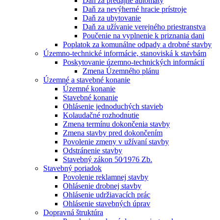
Daň za predajné automaty
Daň za nevýherné hracie prístroje
Daň za ubytovanie
Daň za užívanie verejného priestranstva
Poučenie na vyplnenie k priznania dani
Poplatok za komunálne odpady a drobné stavby
Územno-technické informácie, stanoviská k stavbám
Poskytovanie územno-technických informácií
Zmena Územného plánu
Územné a stavebné konanie
Územné konanie
Stavebné konanie
Ohlásenie jednoduchých stavieb
Kolaudačné rozhodnutie
Zmena termínu dokončenia stavby
Zmena stavby pred dokončením
Povolenie zmeny v užívaní stavby
Odstránenie stavby
Stavebný zákon 50⁄1976 Zb.
Stavebný poriadok
Povolenie reklamnej stavby
Ohlásenie drobnej stavby
Ohlásenie udržiavacích prác
Ohlásenie stavebných úprav
Dopravná štruktúra