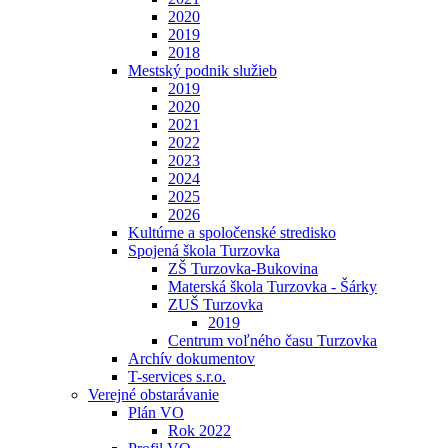
2020
2019
2018
Mestský podnik služieb
2019
2020
2021
2022
2023
2024
2025
2026
Kultúrne a spoločenské stredisko
Spojená škola Turzovka
ZŠ Turzovka-Bukovina
Materská škola Turzovka - Šárky
ZUŠ Turzovka
2019
Centrum voľného času Turzovka
Archív dokumentov
T-services s.r.o.
Verejné obstarávanie
Plán VO
Rok 2022