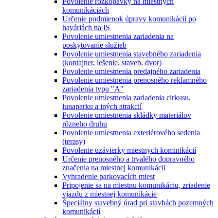
Povolenie rozkopávky na miestnych
komunikáciách
Určenie podmienok úpravy komunikácií po
haváriách na IS
Povolenie umiestnenia zariadenia na
poskytovanie služieb
Povolenie umiestnenia stavebného zariadenia
(kontajner, lešenie, staveb. dvor)
Povolenie umiestnenia predajného zariadenia
Povolenie umiestnenia prenosného reklamného
zariadenia typu "A"
Povolenie umiestnenia zariadenia cirkusu,
lunaparku a iných atrakcií
Povolenie umiestnenia skládky materiálov
rôzneho druhu
Povolenie umiestnenia exteriérového sedenia
(terasy)
Povolenie uzávierky miestnych kominikácií
Určenie prenosného a trvalého dopravného
značenia na miestnej komunikácii
Vyhradenie parkovacích miest
Pripojenie sa na miestnu komunikáciu, zriadenie
vjazdu z miestnej komunikácie
Špeciálny stavebný úrad pri stavbách pozemných
komunikácií