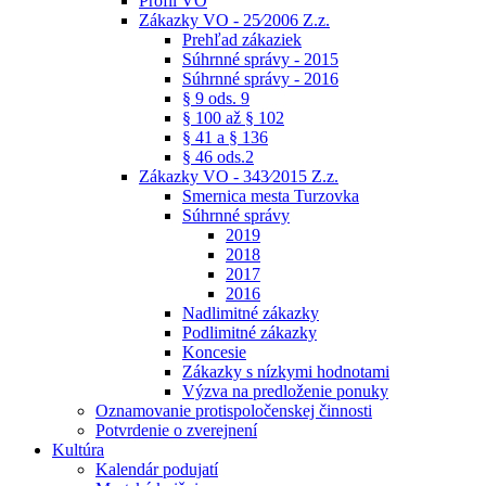
Profil VO
Zákazky VO - 25⁄2006 Z.z.
Prehľad zákaziek
Súhrnné správy - 2015
Súhrnné správy - 2016
§ 9 ods. 9
§ 100 až § 102
§ 41 a § 136
§ 46 ods.2
Zákazky VO - 343⁄2015 Z.z.
Smernica mesta Turzovka
Súhrnné správy
2019
2018
2017
2016
Nadlimitné zákazky
Podlimitné zákazky
Koncesie
Zákazky s nízkymi hodnotami
Výzva na predloženie ponuky
Oznamovanie protispoločenskej činnosti
Potvrdenie o zverejnení
Kultúra
Kalendár podujatí