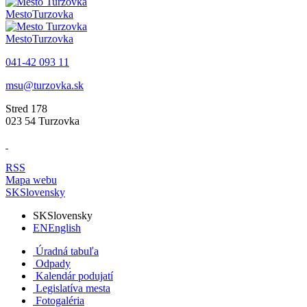
Mesto
Turzovka
Mesto
Turzovka
041-42 093 11
msu@turzovka.sk
Stred 178
023 54 Turzovka
RSS
Mapa webu
SK
Slovensky
SK
Slovensky
EN
English
Úradná tabuľa
Odpady
Kalendár podujatí
Legislatíva mesta
Fotogaléria