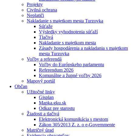
Projekty
Civilná ochrana
Neplatiči
Nakladanie s majetkom mesta Turzovka
Súťaže
Výsledky vyhodnotenia súťaží
Tlačivá
Nakladanie s majetkom mesta
Zásady hospodárenia a nakladania s majetkom
mesta Turzovka
Voľby a referendá
Voľby do Európskeho parlamentu
Referendum 2026
Komunálne a župné voľby 2026
Mapový portál
Občan
Užitočné linky
Gisplan
Mapka.gku.sk
Odkaz pre starostu
Žiadosti a tlačivá
Elektronická komunikácia s mestom
Zákon 305⁄2013 Z. z. o e-Governmente
Matričný úrad
Evidencia obyvateľov