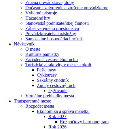
Zmena prevádzkovej doby
Dočasné uzatvorenie a zrušenie prevádzkarne
Výherné prístroje
Hazardné hry
Stanoviská podnikateľskej činnosti
Záber verejného priestranstva
Prevádzkovatelia taxislužby
Samostatne hospodáriaci roľník
Návštevník
O meste
Kultúrne pamiatky
Zariadenia cestovného ruchu
Turistické atraktivity v meste a okolí
Pešie trasy
Cyklotrasy
Sakrálny chodník
Zimný cestovný ruch
Lyžovanie
Virtuálne prehliadky mesta
Transparentné mesto
Rozpočet mesta
Ekonomika a správa majetku
Rok 2027
Rozpočtový harmonogram
Rok 2026