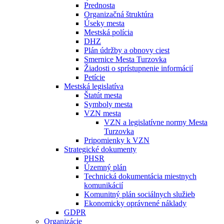
Prednosta
Organizačná štruktúra
Úseky mesta
Mestská polícia
DHZ
Plán údržby a obnovy ciest
Smernice Mesta Turzovka
Žiadosti o sprístupnenie informácií
Petície
Mestská legislatíva
Štatút mesta
Symboly mesta
VZN mesta
VZN a legislatívne normy Mesta
Turzovka
Pripomienky k VZN
Strategické dokumenty
PHSR
Územný plán
Technická dokumentácia miestnych
komunikácií
Komunitný plán sociálnych služieb
Ekonomicky oprávnené náklady
GDPR
Organizácie