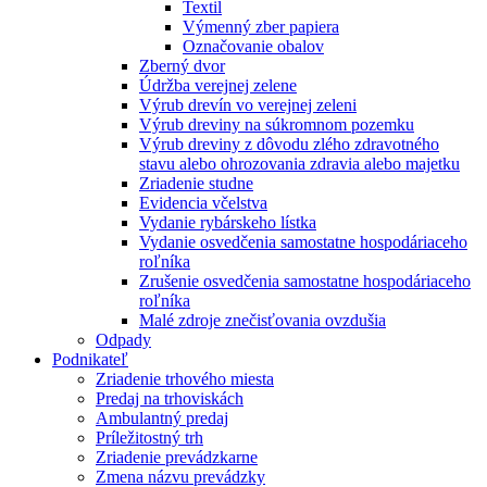
Textil
Výmenný zber papiera
Označovanie obalov
Zberný dvor
Údržba verejnej zelene
Výrub drevín vo verejnej zeleni
Výrub dreviny na súkromnom pozemku
Výrub dreviny z dôvodu zlého zdravotného
stavu alebo ohrozovania zdravia alebo majetku
Zriadenie studne
Evidencia včelstva
Vydanie rybárskeho lístka
Vydanie osvedčenia samostatne hospodáriaceho
roľníka
Zrušenie osvedčenia samostatne hospodáriaceho
roľníka
Malé zdroje znečisťovania ovzdušia
Odpady
Podnikateľ
Zriadenie trhového miesta
Predaj na trhoviskách
Ambulantný predaj
Príležitostný trh
Zriadenie prevádzkarne
Zmena názvu prevádzky