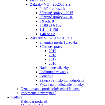
Profil VO
Zákazky VO - 25⁄2006 Z.z.
Prehľad zákaziek
Súhrnné správy - 2015
Súhrnné správy - 2016
§ 9 ods. 9
§ 100 až § 102
§ 41 a § 136
§ 46 ods.2
Zákazky VO - 343⁄2015 Z.z.
Smernica mesta Turzovka
Súhrnné správy
2019
2018
2017
2016
Nadlimitné zákazky
Podlimitné zákazky
Koncesie
Zákazky s nízkymi hodnotami
Výzva na predloženie ponuky
Oznamovanie protispoločenskej činnosti
Potvrdenie o zverejnení
Kultúra
Kalendár podujatí