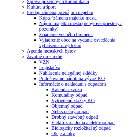
Správa pozemných komunikácií
Kultúra a šport
Predaj, zámena, prenájom majetku
Kúpa ⁄ zámena majetku mesta
Nájom majetku mesta (nebytové priestory ⁄
pozemky)
Zriadenie vecného bremena
Vyjadrenie obce na vydanie osvedčenia
vyhlásenia o vydržaní
Agenda mestských bytov
Životné prostredie
VZN
Legislatíva
Nahlásenie nelegálnej skládky
Prideľovanie nádob na vývoz KO
Informácie o nakladaní s odpadom
Kalendár zvozu
Komunálny odpad
Vytriedené zložky KO
Objemný odpad
Nebezpečný odpad
Drobný stavebný odpad
Elektrozariadenia a elektroodpad
Biologicky rozložiteľný odpad
Oleje a tuky