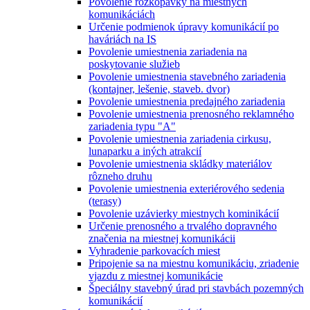
Povolenie rozkopávky na miestnych
komunikáciách
Určenie podmienok úpravy komunikácií po
haváriách na IS
Povolenie umiestnenia zariadenia na
poskytovanie služieb
Povolenie umiestnenia stavebného zariadenia
(kontajner, lešenie, staveb. dvor)
Povolenie umiestnenia predajného zariadenia
Povolenie umiestnenia prenosného reklamného
zariadenia typu "A"
Povolenie umiestnenia zariadenia cirkusu,
lunaparku a iných atrakcií
Povolenie umiestnenia skládky materiálov
rôzneho druhu
Povolenie umiestnenia exteriérového sedenia
(terasy)
Povolenie uzávierky miestnych kominikácií
Určenie prenosného a trvalého dopravného
značenia na miestnej komunikácii
Vyhradenie parkovacích miest
Pripojenie sa na miestnu komunikáciu, zriadenie
vjazdu z miestnej komunikácie
Špeciálny stavebný úrad pri stavbách pozemných
komunikácií