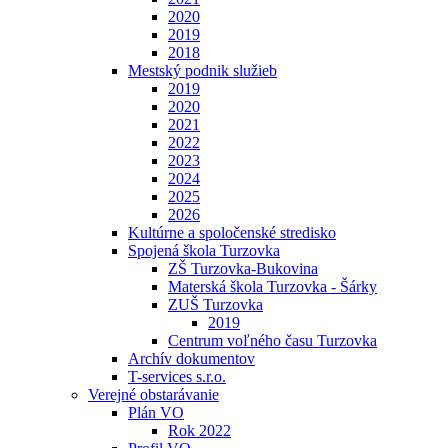
2020
2019
2018
Mestský podnik služieb
2019
2020
2021
2022
2023
2024
2025
2026
Kultúrne a spoločenské stredisko
Spojená škola Turzovka
ZŠ Turzovka-Bukovina
Materská škola Turzovka - Šárky
ZUŠ Turzovka
2019
Centrum voľného času Turzovka
Archív dokumentov
T-services s.r.o.
Verejné obstarávanie
Plán VO
Rok 2022