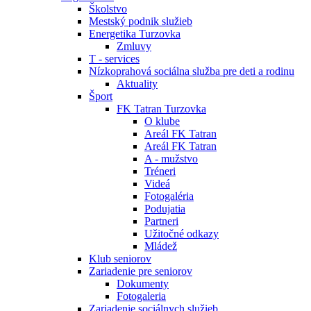
Školstvo
Mestský podnik služieb
Energetika Turzovka
Zmluvy
T - services
Nízkoprahová sociálna služba pre deti a rodinu
Aktuality
Šport
FK Tatran Turzovka
O klube
Areál FK Tatran
Areál FK Tatran
A - mužstvo
Tréneri
Videá
Fotogaléria
Podujatia
Partneri
Užitočné odkazy
Mládež
Klub seniorov
Zariadenie pre seniorov
Dokumenty
Fotogaleria
Zariadenie sociálnych služieb