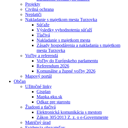
Projekty
Civilná ochrana
Neplatiči
Nakladanie s majetkom mesta Turzovka
Súťaže
Výsledky vyhodnotenia súťaží
Tlačivá
Nakladanie s majetkom mesta
Zásady hospodárenia a nakladania s majetkom
mesta Turzovka
Voľby a referendá
Voľby do Európskeho parlamentu
Referendum 2026
Komunálne a župné voľby 2026
Mapový portál
Občan
Užitočné linky
Gisplan
Mapka.gku.sk
Odkaz pre starostu
Žiadosti a tlačivá
Elektronická komunikácia s mestom
Zákon 305⁄2013 Z. z. o e-Governmente
Matričný úrad
Evidencia obyvateľov