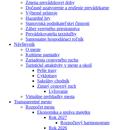
Zmena prevádzkovej doby
Dočasné uzatvorenie a zrušenie prevádzkarne
Výherné prístroje
Hazardné hry
Stanoviská podnikateľskej činnosti
Záber verejného priestranstva
Prevádzkovatelia taxislužby
Samostatne hospodáriaci roľník
Návštevník
O meste
Kultúrne pamiatky
Zariadenia cestovného ruchu
Turistické atraktivity v meste a okolí
Pešie trasy
Cyklotrasy
Sakrálny chodník
Zimný cestovný ruch
Lyžovanie
Virtuálne prehliadky mesta
Transparentné mesto
Rozpočet mesta
Ekonomika a správa majetku
Rok 2027
Rozpočtový harmonogram
Rok 2026