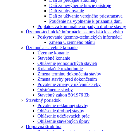
Daň za predajné automaty
Daň za nevýherné hracie prístroje
Daň za ubytovanie
Daň za užívanie verejného priestranstva
Poučenie na vyplnenie k priznania dani
Poplatok za komunálne odpady a drobné stavby
Územno-technické informácie, stanoviská k stavbám
Poskytovanie územno-technických informácií
Zmena Územného plánu
Územné a stavebné konanie
Územné konanie
Stavebné konanie
Ohlásenie jednoduchých stavieb
Kolaudačné rozhodnutie
Zmena termínu dokončenia stavby
Zmena stavby pred dokončením
Povolenie zmeny v užívaní stavby
Odstránenie stavby
Stavebný zákon 50⁄1976 Zb.
Stavebný poriadok
Povolenie reklamnej stavby
Ohlásenie drobnej stavby
Ohlásenie udržiavacích prác
Ohlásenie stavebných úprav
Dopravná štruktúra