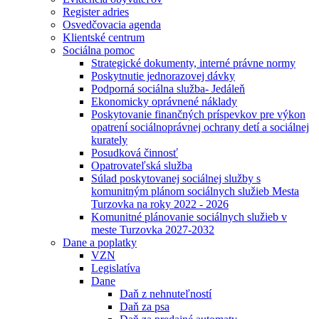
Register adries
Osvedčovacia agenda
Klientské centrum
Sociálna pomoc
Strategické dokumenty, interné právne normy
Poskytnutie jednorazovej dávky
Podporná sociálna služba- Jedáleň
Ekonomicky oprávnené náklady
Poskytovanie finančných príspevkov pre výkon
opatrení sociálnoprávnej ochrany detí a sociálnej
kurately
Posudková činnosť
Opatrovateľská služba
Súlad poskytovanej sociálnej služby s
komunitným plánom sociálnych služieb Mesta
Turzovka na roky 2022 - 2026
Komunitné plánovanie sociálnych služieb v
meste Turzovka 2027-2032
Dane a poplatky
VZN
Legislatíva
Dane
Daň z nehnuteľností
Daň za psa