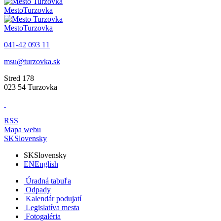
Mesto
Turzovka
Mesto
Turzovka
041-42 093 11
msu@turzovka.sk
Stred 178
023 54 Turzovka
RSS
Mapa webu
SK
Slovensky
SK
Slovensky
EN
English
Úradná tabuľa
Odpady
Kalendár podujatí
Legislatíva mesta
Fotogaléria