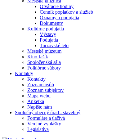
Mestská knižnica
Otváracie hodiny
Cenník poplatkov a služieb
Oznamy a podujatia
Dokumenty
Kultúrne podujatia
Výstavy
Podujatia
Turzovské leto
Mestské múzeum
Kino Jašík
Spoločenská sála
Folklórne súbory
Kontakty
Kontakty
Zoznam osôb
Zoznam subjektov
Mapa webu
Anketka
Napíšte nám
Spoločný obecný úrad - stavebný
Formuláre a tlačivá
Verejné vyhlášky
Legislatíva