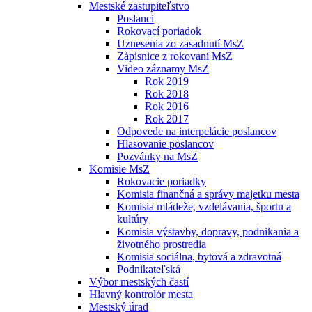
Mestské zastupiteľstvo
Poslanci
Rokovací poriadok
Uznesenia zo zasadnutí MsZ
Zápisnice z rokovaní MsZ
Video záznamy MsZ
Rok 2019
Rok 2018
Rok 2016
Rok 2017
Odpovede na interpelácie poslancov
Hlasovanie poslancov
Pozvánky na MsZ
Komisie MsZ
Rokovacie poriadky
Komisia finančná a správy majetku mesta
Komisia mládeže, vzdelávania, športu a
kultúry
Komisia výstavby, dopravy, podnikania a
životného prostredia
Komisia sociálna, bytová a zdravotná
Podnikateľská
Výbor mestských častí
Hlavný kontrolór mesta
Mestský úrad