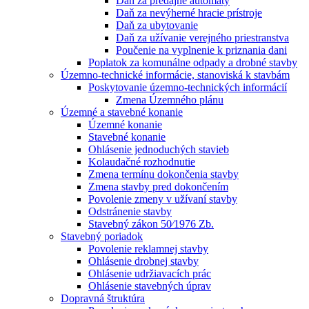
Daň za predajné automaty
Daň za nevýherné hracie prístroje
Daň za ubytovanie
Daň za užívanie verejného priestranstva
Poučenie na vyplnenie k priznania dani
Poplatok za komunálne odpady a drobné stavby
Územno-technické informácie, stanoviská k stavbám
Poskytovanie územno-technických informácií
Zmena Územného plánu
Územné a stavebné konanie
Územné konanie
Stavebné konanie
Ohlásenie jednoduchých stavieb
Kolaudačné rozhodnutie
Zmena termínu dokončenia stavby
Zmena stavby pred dokončením
Povolenie zmeny v užívaní stavby
Odstránenie stavby
Stavebný zákon 50⁄1976 Zb.
Stavebný poriadok
Povolenie reklamnej stavby
Ohlásenie drobnej stavby
Ohlásenie udržiavacích prác
Ohlásenie stavebných úprav
Dopravná štruktúra