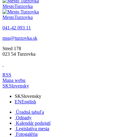
Mesto
Turzovka
Mesto
Turzovka
041-42 093 11
msu@turzovka.sk
Stred 178
023 54 Turzovka
RSS
Mapa webu
SK
Slovensky
SK
Slovensky
EN
English
Úradná tabuľa
Odpady
Kalendár podujatí
Legislatíva mesta
Fotogaléria