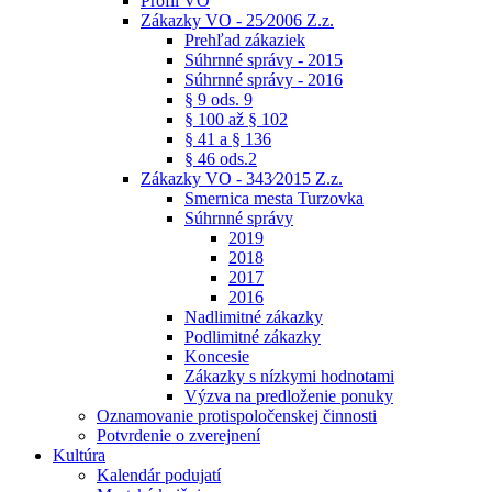
Profil VO
Zákazky VO - 25⁄2006 Z.z.
Prehľad zákaziek
Súhrnné správy - 2015
Súhrnné správy - 2016
§ 9 ods. 9
§ 100 až § 102
§ 41 a § 136
§ 46 ods.2
Zákazky VO - 343⁄2015 Z.z.
Smernica mesta Turzovka
Súhrnné správy
2019
2018
2017
2016
Nadlimitné zákazky
Podlimitné zákazky
Koncesie
Zákazky s nízkymi hodnotami
Výzva na predloženie ponuky
Oznamovanie protispoločenskej činnosti
Potvrdenie o zverejnení
Kultúra
Kalendár podujatí