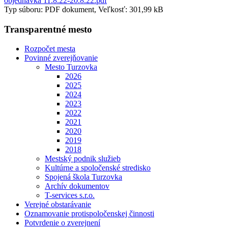
objednávka 11.8.22-20.8.22.pdf
Typ súboru: PDF dokument, Veľkosť: 301,99 kB
Transparentné mesto
Rozpočet mesta
Povinné zverejňovanie
Mesto Turzovka
2026
2025
2024
2023
2022
2021
2020
2019
2018
Mestský podnik služieb
Kultúrne a spoločenské stredisko
Spojená škola Turzovka
Archív dokumentov
T-services s.r.o.
Verejné obstarávanie
Oznamovanie protispoločenskej činnosti
Potvrdenie o zverejnení