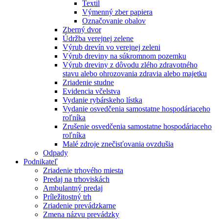
Textil
Výmenný zber papiera
Označovanie obalov
Zberný dvor
Údržba verejnej zelene
Výrub drevín vo verejnej zeleni
Výrub dreviny na súkromnom pozemku
Výrub dreviny z dôvodu zlého zdravotného
stavu alebo ohrozovania zdravia alebo majetku
Zriadenie studne
Evidencia včelstva
Vydanie rybárskeho lístka
Vydanie osvedčenia samostatne hospodáriaceho
roľníka
Zrušenie osvedčenia samostatne hospodáriaceho
roľníka
Malé zdroje znečisťovania ovzdušia
Odpady
Podnikateľ
Zriadenie trhového miesta
Predaj na trhoviskách
Ambulantný predaj
Príležitostný trh
Zriadenie prevádzkarne
Zmena názvu prevádzky