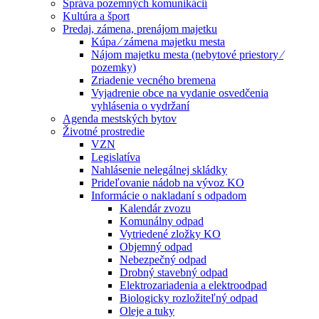
Správa pozemných komunikácií
Kultúra a šport
Predaj, zámena, prenájom majetku
Kúpa ⁄ zámena majetku mesta
Nájom majetku mesta (nebytové priestory ⁄
pozemky)
Zriadenie vecného bremena
Vyjadrenie obce na vydanie osvedčenia
vyhlásenia o vydržaní
Agenda mestských bytov
Životné prostredie
VZN
Legislatíva
Nahlásenie nelegálnej skládky
Prideľovanie nádob na vývoz KO
Informácie o nakladaní s odpadom
Kalendár zvozu
Komunálny odpad
Vytriedené zložky KO
Objemný odpad
Nebezpečný odpad
Drobný stavebný odpad
Elektrozariadenia a elektroodpad
Biologicky rozložiteľný odpad
Oleje a tuky