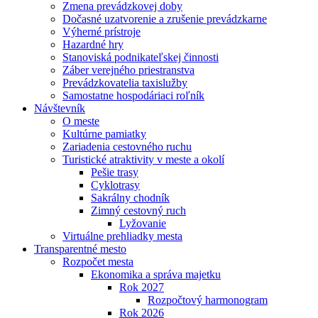
Zmena prevádzkovej doby
Dočasné uzatvorenie a zrušenie prevádzkarne
Výherné prístroje
Hazardné hry
Stanoviská podnikateľskej činnosti
Záber verejného priestranstva
Prevádzkovatelia taxislužby
Samostatne hospodáriaci roľník
Návštevník
O meste
Kultúrne pamiatky
Zariadenia cestovného ruchu
Turistické atraktivity v meste a okolí
Pešie trasy
Cyklotrasy
Sakrálny chodník
Zimný cestovný ruch
Lyžovanie
Virtuálne prehliadky mesta
Transparentné mesto
Rozpočet mesta
Ekonomika a správa majetku
Rok 2027
Rozpočtový harmonogram
Rok 2026