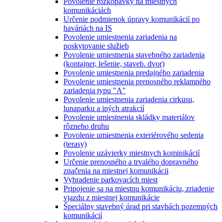
Povolenie rozkopávky na miestnych
komunikáciách
Určenie podmienok úpravy komunikácií po
haváriách na IS
Povolenie umiestnenia zariadenia na
poskytovanie služieb
Povolenie umiestnenia stavebného zariadenia
(kontajner, lešenie, staveb. dvor)
Povolenie umiestnenia predajného zariadenia
Povolenie umiestnenia prenosného reklamného
zariadenia typu "A"
Povolenie umiestnenia zariadenia cirkusu,
lunaparku a iných atrakcií
Povolenie umiestnenia skládky materiálov
rôzneho druhu
Povolenie umiestnenia exteriérového sedenia
(terasy)
Povolenie uzávierky miestnych kominikácií
Určenie prenosného a trvalého dopravného
značenia na miestnej komunikácii
Vyhradenie parkovacích miest
Pripojenie sa na miestnu komunikáciu, zriadenie
vjazdu z miestnej komunikácie
Špeciálny stavebný úrad pri stavbách pozemných
komunikácií