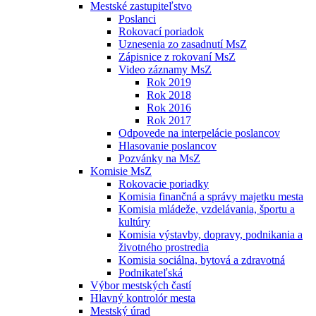
Mestské zastupiteľstvo
Poslanci
Rokovací poriadok
Uznesenia zo zasadnutí MsZ
Zápisnice z rokovaní MsZ
Video záznamy MsZ
Rok 2019
Rok 2018
Rok 2016
Rok 2017
Odpovede na interpelácie poslancov
Hlasovanie poslancov
Pozvánky na MsZ
Komisie MsZ
Rokovacie poriadky
Komisia finančná a správy majetku mesta
Komisia mládeže, vzdelávania, športu a
kultúry
Komisia výstavby, dopravy, podnikania a
životného prostredia
Komisia sociálna, bytová a zdravotná
Podnikateľská
Výbor mestských častí
Hlavný kontrolór mesta
Mestský úrad