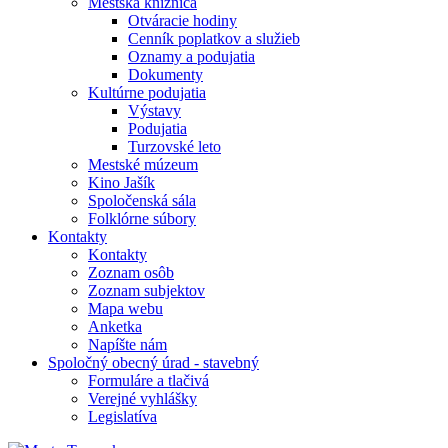
Mestská knižnica
Otváracie hodiny
Cenník poplatkov a služieb
Oznamy a podujatia
Dokumenty
Kultúrne podujatia
Výstavy
Podujatia
Turzovské leto
Mestské múzeum
Kino Jašík
Spoločenská sála
Folklórne súbory
Kontakty
Kontakty
Zoznam osôb
Zoznam subjektov
Mapa webu
Anketka
Napíšte nám
Spoločný obecný úrad - stavebný
Formuláre a tlačivá
Verejné vyhlášky
Legislatíva