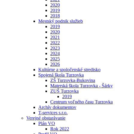
2020
2019
2018
Mestský podnik služieb
2019
2020
2021
2022
2023
2024
2025
2026
Kultúrne a spoločenské stredisko
Spojená škola Turzovka
ZŠ Turzovka-Bukovina
Materská škola Turzovka - Šárky
ZUŠ Turzovka
2019
Centrum voľného času Turzovka
Archív dokumentov
T-services s.r.o.
Verejné obstarávanie
Plán VO
Rok 2022