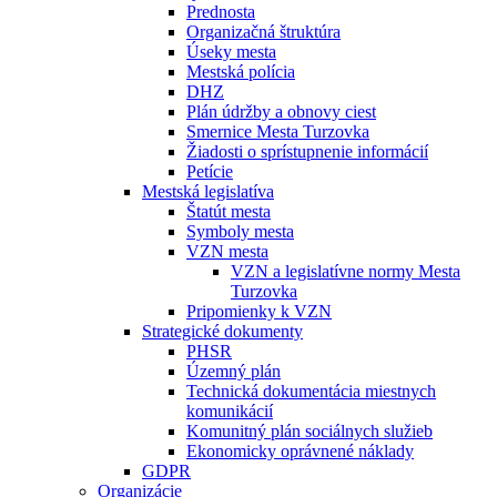
Prednosta
Organizačná štruktúra
Úseky mesta
Mestská polícia
DHZ
Plán údržby a obnovy ciest
Smernice Mesta Turzovka
Žiadosti o sprístupnenie informácií
Petície
Mestská legislatíva
Štatút mesta
Symboly mesta
VZN mesta
VZN a legislatívne normy Mesta
Turzovka
Pripomienky k VZN
Strategické dokumenty
PHSR
Územný plán
Technická dokumentácia miestnych
komunikácií
Komunitný plán sociálnych služieb
Ekonomicky oprávnené náklady
GDPR
Organizácie