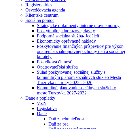
Register adries
Osvedčovacia agenda
Klientské centrum
Sociálna pomoc
Strategické dokumenty, interné právne normy
Poskytnutie jednorazovej dávky
Podporná sociálna služba- Jedáleň
Ekonomicky oprávnené náklady
Poskytovanie finančných príspevkov pre výkon
opatrení sociálnoprávnej ochrany detí a sociálnej
kurately
Posudková činnosť
Opatrovateľská služba
Súlad poskytovanej sociálnej služby s
komunitným plánom sociálnych služieb Mesta
Turzovka na roky 2022 - 2026
Komunitné plánovanie sociálnych služieb v
meste Turzovka 2027-2032
Dane a poplatky
VZN
Legislatíva
Dane
Daň z nehnuteľností
Daň za psa