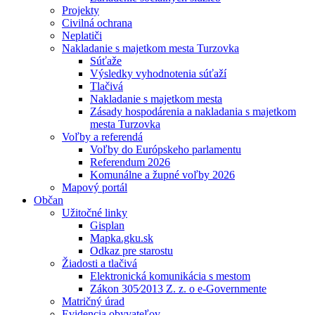
Projekty
Civilná ochrana
Neplatiči
Nakladanie s majetkom mesta Turzovka
Súťaže
Výsledky vyhodnotenia súťaží
Tlačivá
Nakladanie s majetkom mesta
Zásady hospodárenia a nakladania s majetkom
mesta Turzovka
Voľby a referendá
Voľby do Európskeho parlamentu
Referendum 2026
Komunálne a župné voľby 2026
Mapový portál
Občan
Užitočné linky
Gisplan
Mapka.gku.sk
Odkaz pre starostu
Žiadosti a tlačivá
Elektronická komunikácia s mestom
Zákon 305⁄2013 Z. z. o e-Governmente
Matričný úrad
Evidencia obyvateľov