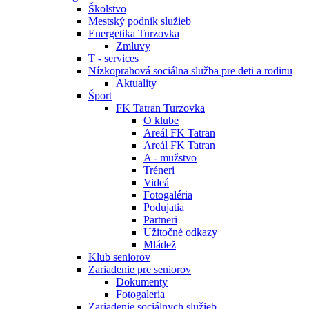
Školstvo
Mestský podnik služieb
Energetika Turzovka
Zmluvy
T - services
Nízkoprahová sociálna služba pre deti a rodinu
Aktuality
Šport
FK Tatran Turzovka
O klube
Areál FK Tatran
Areál FK Tatran
A - mužstvo
Tréneri
Videá
Fotogaléria
Podujatia
Partneri
Užitočné odkazy
Mládež
Klub seniorov
Zariadenie pre seniorov
Dokumenty
Fotogaleria
Zariadenie sociálnych služieb