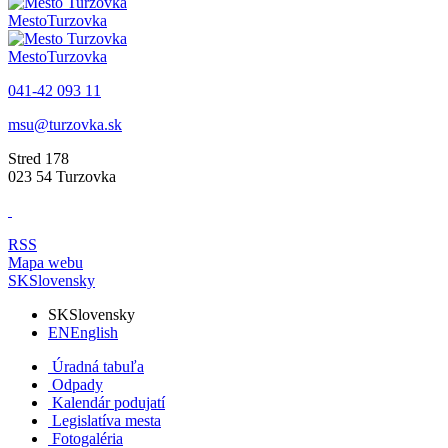
Mesto
Turzovka
Mesto
Turzovka
041-42 093 11
msu@turzovka.sk
Stred 178
023 54 Turzovka
RSS
Mapa webu
SK
Slovensky
SK
Slovensky
EN
English
Úradná tabuľa
Odpady
Kalendár podujatí
Legislatíva mesta
Fotogaléria