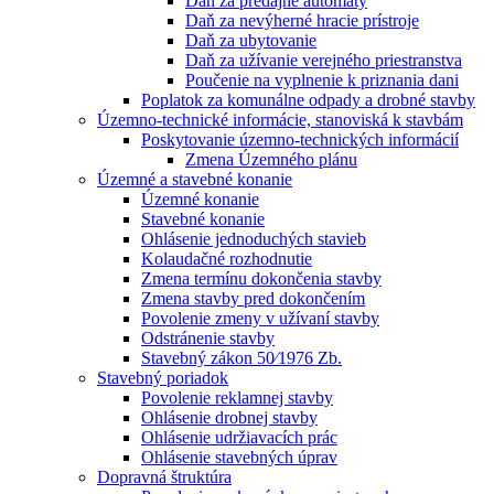
Daň za predajné automaty
Daň za nevýherné hracie prístroje
Daň za ubytovanie
Daň za užívanie verejného priestranstva
Poučenie na vyplnenie k priznania dani
Poplatok za komunálne odpady a drobné stavby
Územno-technické informácie, stanoviská k stavbám
Poskytovanie územno-technických informácií
Zmena Územného plánu
Územné a stavebné konanie
Územné konanie
Stavebné konanie
Ohlásenie jednoduchých stavieb
Kolaudačné rozhodnutie
Zmena termínu dokončenia stavby
Zmena stavby pred dokončením
Povolenie zmeny v užívaní stavby
Odstránenie stavby
Stavebný zákon 50⁄1976 Zb.
Stavebný poriadok
Povolenie reklamnej stavby
Ohlásenie drobnej stavby
Ohlásenie udržiavacích prác
Ohlásenie stavebných úprav
Dopravná štruktúra