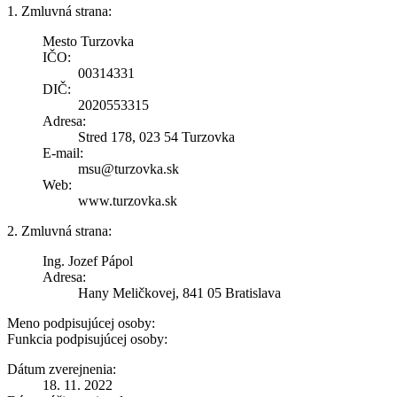
1. Zmluvná strana:
Mesto Turzovka
IČO:
00314331
DIČ:
2020553315
Adresa:
Stred 178, 023 54 Turzovka
E-mail:
msu@turzovka.sk
Web:
www.turzovka.sk
2. Zmluvná strana:
Ing. Jozef Pápol
Adresa:
Hany Meličkovej, 841 05 Bratislava
Meno podpisujúcej osoby:
Funkcia podpisujúcej osoby:
Dátum zverejnenia:
18. 11. 2022