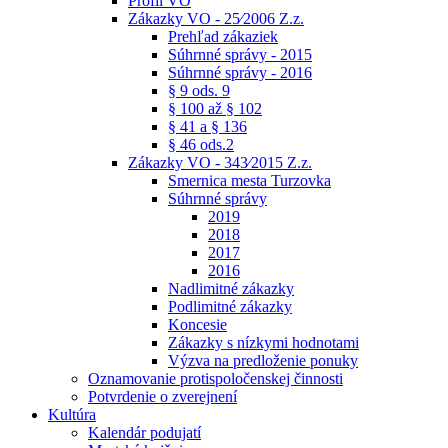
Profil VO
Zákazky VO - 25⁄2006 Z.z.
Prehľad zákaziek
Súhrnné správy - 2015
Súhrnné správy - 2016
§ 9 ods. 9
§ 100 až § 102
§ 41 a § 136
§ 46 ods.2
Zákazky VO - 343⁄2015 Z.z.
Smernica mesta Turzovka
Súhrnné správy
2019
2018
2017
2016
Nadlimitné zákazky
Podlimitné zákazky
Koncesie
Zákazky s nízkymi hodnotami
Výzva na predloženie ponuky
Oznamovanie protispoločenskej činnosti
Potvrdenie o zverejnení
Kultúra
Kalendár podujatí