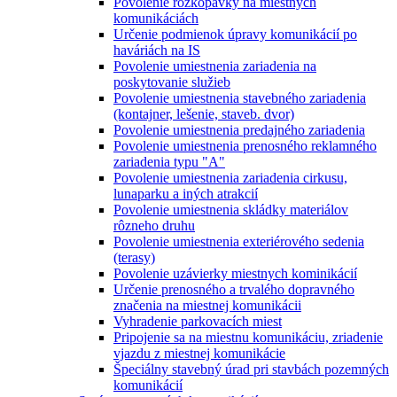
Povolenie rozkopávky na miestnych
komunikáciách
Určenie podmienok úpravy komunikácií po
haváriách na IS
Povolenie umiestnenia zariadenia na
poskytovanie služieb
Povolenie umiestnenia stavebného zariadenia
(kontajner, lešenie, staveb. dvor)
Povolenie umiestnenia predajného zariadenia
Povolenie umiestnenia prenosného reklamného
zariadenia typu "A"
Povolenie umiestnenia zariadenia cirkusu,
lunaparku a iných atrakcií
Povolenie umiestnenia skládky materiálov
rôzneho druhu
Povolenie umiestnenia exteriérového sedenia
(terasy)
Povolenie uzávierky miestnych kominikácií
Určenie prenosného a trvalého dopravného
značenia na miestnej komunikácii
Vyhradenie parkovacích miest
Pripojenie sa na miestnu komunikáciu, zriadenie
vjazdu z miestnej komunikácie
Špeciálny stavebný úrad pri stavbách pozemných
komunikácií