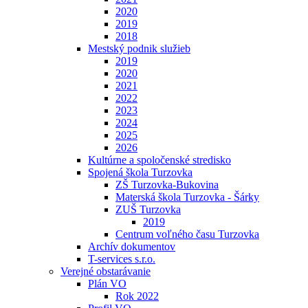
2020
2019
2018
Mestský podnik služieb
2019
2020
2021
2022
2023
2024
2025
2026
Kultúrne a spoločenské stredisko
Spojená škola Turzovka
ZŠ Turzovka-Bukovina
Materská škola Turzovka - Šárky
ZUŠ Turzovka
2019
Centrum voľného času Turzovka
Archív dokumentov
T-services s.r.o.
Verejné obstarávanie
Plán VO
Rok 2022