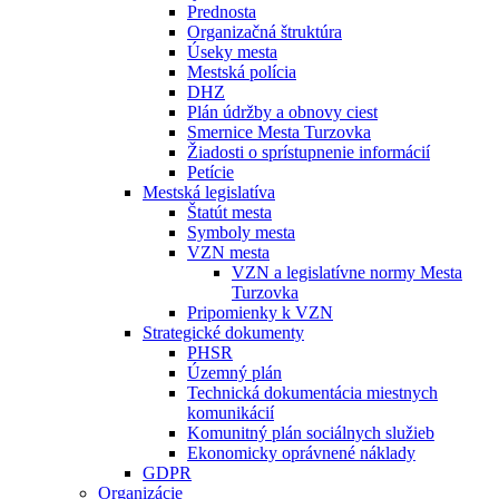
Prednosta
Organizačná štruktúra
Úseky mesta
Mestská polícia
DHZ
Plán údržby a obnovy ciest
Smernice Mesta Turzovka
Žiadosti o sprístupnenie informácií
Petície
Mestská legislatíva
Štatút mesta
Symboly mesta
VZN mesta
VZN a legislatívne normy Mesta
Turzovka
Pripomienky k VZN
Strategické dokumenty
PHSR
Územný plán
Technická dokumentácia miestnych
komunikácií
Komunitný plán sociálnych služieb
Ekonomicky oprávnené náklady
GDPR
Organizácie