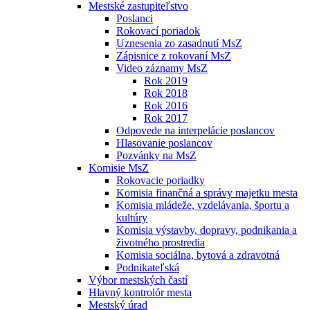
Mestské zastupiteľstvo
Poslanci
Rokovací poriadok
Uznesenia zo zasadnutí MsZ
Zápisnice z rokovaní MsZ
Video záznamy MsZ
Rok 2019
Rok 2018
Rok 2016
Rok 2017
Odpovede na interpelácie poslancov
Hlasovanie poslancov
Pozvánky na MsZ
Komisie MsZ
Rokovacie poriadky
Komisia finančná a správy majetku mesta
Komisia mládeže, vzdelávania, športu a
kultúry
Komisia výstavby, dopravy, podnikania a
životného prostredia
Komisia sociálna, bytová a zdravotná
Podnikateľská
Výbor mestských častí
Hlavný kontrolór mesta
Mestský úrad