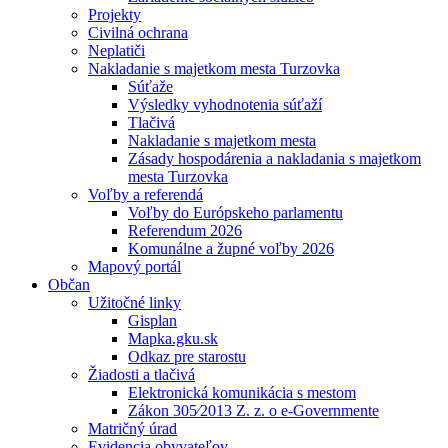
Projekty
Civilná ochrana
Neplatiči
Nakladanie s majetkom mesta Turzovka
Súťaže
Výsledky vyhodnotenia súťaží
Tlačivá
Nakladanie s majetkom mesta
Zásady hospodárenia a nakladania s majetkom
mesta Turzovka
Voľby a referendá
Voľby do Európskeho parlamentu
Referendum 2026
Komunálne a župné voľby 2026
Mapový portál
Občan
Užitočné linky
Gisplan
Mapka.gku.sk
Odkaz pre starostu
Žiadosti a tlačivá
Elektronická komunikácia s mestom
Zákon 305⁄2013 Z. z. o e-Governmente
Matričný úrad
Evidencia obyvateľov