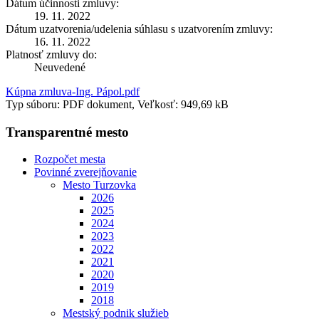
Dátum účinnosti zmluvy:
19. 11. 2022
Dátum uzatvorenia/udelenia súhlasu s uzatvorením zmluvy:
16. 11. 2022
Platnosť zmluvy do:
Neuvedené
Kúpna zmluva-Ing. Pápol.pdf
Typ súboru: PDF dokument, Veľkosť: 949,69 kB
Transparentné mesto
Rozpočet mesta
Povinné zverejňovanie
Mesto Turzovka
2026
2025
2024
2023
2022
2021
2020
2019
2018
Mestský podnik služieb