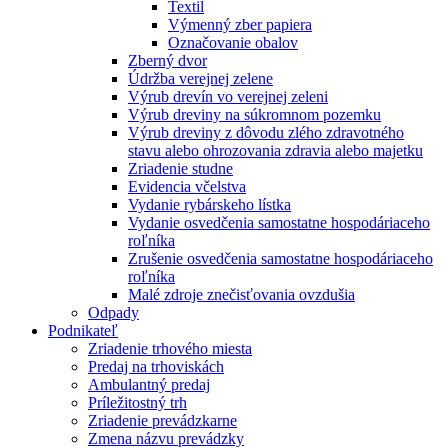
Textil
Výmenný zber papiera
Označovanie obalov
Zberný dvor
Údržba verejnej zelene
Výrub drevín vo verejnej zeleni
Výrub dreviny na súkromnom pozemku
Výrub dreviny z dôvodu zlého zdravotného
stavu alebo ohrozovania zdravia alebo majetku
Zriadenie studne
Evidencia včelstva
Vydanie rybárskeho lístka
Vydanie osvedčenia samostatne hospodáriaceho
roľníka
Zrušenie osvedčenia samostatne hospodáriaceho
roľníka
Malé zdroje znečisťovania ovzdušia
Odpady
Podnikateľ
Zriadenie trhového miesta
Predaj na trhoviskách
Ambulantný predaj
Príležitostný trh
Zriadenie prevádzkarne
Zmena názvu prevádzky