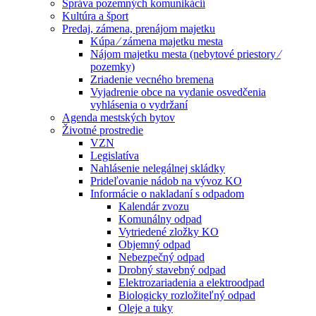
Správa pozemných komunikácií
Kultúra a šport
Predaj, zámena, prenájom majetku
Kúpa ⁄ zámena majetku mesta
Nájom majetku mesta (nebytové priestory ⁄
pozemky)
Zriadenie vecného bremena
Vyjadrenie obce na vydanie osvedčenia
vyhlásenia o vydržaní
Agenda mestských bytov
Životné prostredie
VZN
Legislatíva
Nahlásenie nelegálnej skládky
Prideľovanie nádob na vývoz KO
Informácie o nakladaní s odpadom
Kalendár zvozu
Komunálny odpad
Vytriedené zložky KO
Objemný odpad
Nebezpečný odpad
Drobný stavebný odpad
Elektrozariadenia a elektroodpad
Biologicky rozložiteľný odpad
Oleje a tuky