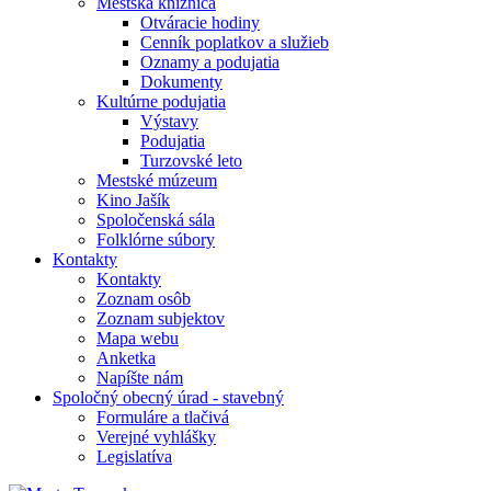
Mestská knižnica
Otváracie hodiny
Cenník poplatkov a služieb
Oznamy a podujatia
Dokumenty
Kultúrne podujatia
Výstavy
Podujatia
Turzovské leto
Mestské múzeum
Kino Jašík
Spoločenská sála
Folklórne súbory
Kontakty
Kontakty
Zoznam osôb
Zoznam subjektov
Mapa webu
Anketka
Napíšte nám
Spoločný obecný úrad - stavebný
Formuláre a tlačivá
Verejné vyhlášky
Legislatíva