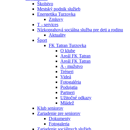
Školstvo
Mestský podnik služieb
Energetika Turzovka
Zmluvy
T - services
Nízkoprahová sociálna služba pre deti a rodinu
Aktuality
Šport
FK Tatran Turzovka
O klube
Areál FK Tatran
Areál FK Tatran
A - mužstvo
Tréneri
Videá
Fotogaléria
Podujatia
Partneri
Užitočné odkazy
Mládež
Klub seniorov
Zariadenie pre seniorov
Dokumenty
Fotogaleria
Zariadenie sociálnych služieb