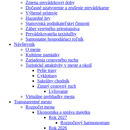
Zmena prevádzkovej doby
Dočasné uzatvorenie a zrušenie prevádzkarne
Výherné prístroje
Hazardné hry
Stanoviská podnikateľskej činnosti
Záber verejného priestranstva
Prevádzkovatelia taxislužby
Samostatne hospodáriaci roľník
Návštevník
O meste
Kultúrne pamiatky
Zariadenia cestovného ruchu
Turistické atraktivity v meste a okolí
Pešie trasy
Cyklotrasy
Sakrálny chodník
Zimný cestovný ruch
Lyžovanie
Virtuálne prehliadky mesta
Transparentné mesto
Rozpočet mesta
Ekonomika a správa majetku
Rok 2027
Rozpočtový harmonogram
Rok 2026