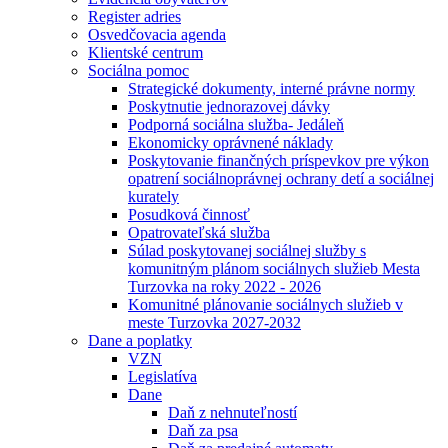
Register adries
Osvedčovacia agenda
Klientské centrum
Sociálna pomoc
Strategické dokumenty, interné právne normy
Poskytnutie jednorazovej dávky
Podporná sociálna služba- Jedáleň
Ekonomicky oprávnené náklady
Poskytovanie finančných príspevkov pre výkon
opatrení sociálnoprávnej ochrany detí a sociálnej
kurately
Posudková činnosť
Opatrovateľská služba
Súlad poskytovanej sociálnej služby s
komunitným plánom sociálnych služieb Mesta
Turzovka na roky 2022 - 2026
Komunitné plánovanie sociálnych služieb v
meste Turzovka 2027-2032
Dane a poplatky
VZN
Legislatíva
Dane
Daň z nehnuteľností
Daň za psa