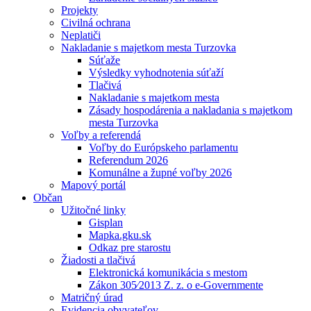
Projekty
Civilná ochrana
Neplatiči
Nakladanie s majetkom mesta Turzovka
Súťaže
Výsledky vyhodnotenia súťaží
Tlačivá
Nakladanie s majetkom mesta
Zásady hospodárenia a nakladania s majetkom
mesta Turzovka
Voľby a referendá
Voľby do Európskeho parlamentu
Referendum 2026
Komunálne a župné voľby 2026
Mapový portál
Občan
Užitočné linky
Gisplan
Mapka.gku.sk
Odkaz pre starostu
Žiadosti a tlačivá
Elektronická komunikácia s mestom
Zákon 305⁄2013 Z. z. o e-Governmente
Matričný úrad
Evidencia obyvateľov