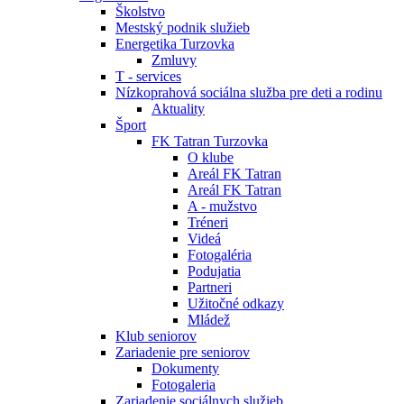
Školstvo
Mestský podnik služieb
Energetika Turzovka
Zmluvy
T - services
Nízkoprahová sociálna služba pre deti a rodinu
Aktuality
Šport
FK Tatran Turzovka
O klube
Areál FK Tatran
Areál FK Tatran
A - mužstvo
Tréneri
Videá
Fotogaléria
Podujatia
Partneri
Užitočné odkazy
Mládež
Klub seniorov
Zariadenie pre seniorov
Dokumenty
Fotogaleria
Zariadenie sociálnych služieb