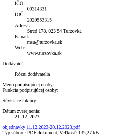
IČO:
00314331
DIČ:
2020553315
Adresa:
Stred 178, 023 54 Turzovka
E-mail:
msu@turzovka.sk
Web:
www.turzovka.sk
Dodávateľ:
Rôzni dodávatelia
Meno podpisujúcej osoby:
Funkcia podpisujúcej osoby:
Súvisiace faktúry:
Dátum zverejnenia:
21. 12. 2023
objednávky 11.12.2023-20.12.2023.pdf
Typ súboru: PDF dokument, Veľkosť: 135,27 kB