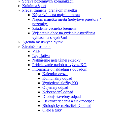
Správa pozemných komunikácií
Kultúra a šport
Predaj, zámena, prenájom majetku
Kúpa ⁄ zámena majetku mesta
Nájom majetku mesta (nebytové priestory ⁄
pozemky)
Zriadenie vecného bremena
Vyjadrenie obce na vydanie osvedčenia
vyhlásenia o vydržaní
Agenda mestských bytov
Životné prostredie
VZN
Legislatíva
Nahlásenie nelegálnej skládky
Prideľovanie nádob na vývoz KO
Informácie o nakladaní s odpadom
Kalendár zvozu
Komunálny odpad
Vytriedené zložky KO
Objemný odpad
Nebezpečný odpad
Drobný stavebný odpad
Elektrozariadenia a elektroodpad
Biologicky rozložiteľný odpad
Oleje a tuky