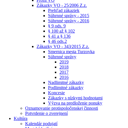
Profil VO
Zákazky VO - 25⁄2006 Z.z.
Prehľad zákaziek
Súhrnné správy - 2015
Súhrnné správy - 2016
§ 9 ods. 9
§ 100 až § 102
§ 41 a § 136
§ 46 ods.2
Zákazky VO - 343⁄2015 Z.z.
Smernica mesta Turzovka
Súhrnné správy
2019
2018
2017
2016
Nadlimitné zákazky
Podlimitné zákazky
Koncesie
Zákazky s nízkymi hodnotami
Výzva na predloženie ponuky
Oznamovanie protispoločenskej činnosti
Potvrdenie o zverejnení
Kultúra
Kalendár podujatí