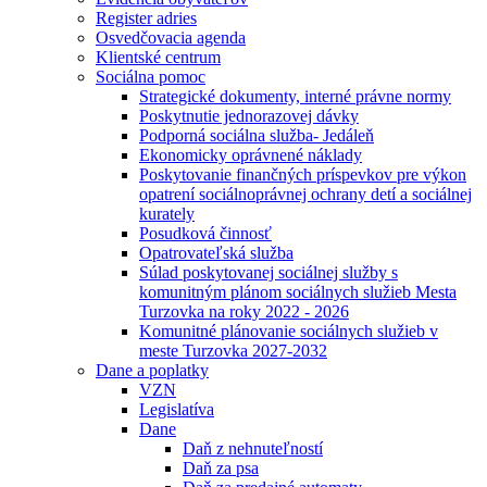
Register adries
Osvedčovacia agenda
Klientské centrum
Sociálna pomoc
Strategické dokumenty, interné právne normy
Poskytnutie jednorazovej dávky
Podporná sociálna služba- Jedáleň
Ekonomicky oprávnené náklady
Poskytovanie finančných príspevkov pre výkon
opatrení sociálnoprávnej ochrany detí a sociálnej
kurately
Posudková činnosť
Opatrovateľská služba
Súlad poskytovanej sociálnej služby s
komunitným plánom sociálnych služieb Mesta
Turzovka na roky 2022 - 2026
Komunitné plánovanie sociálnych služieb v
meste Turzovka 2027-2032
Dane a poplatky
VZN
Legislatíva
Dane
Daň z nehnuteľností
Daň za psa