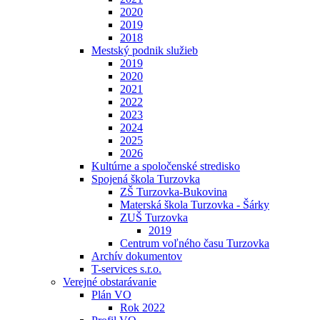
2020
2019
2018
Mestský podnik služieb
2019
2020
2021
2022
2023
2024
2025
2026
Kultúrne a spoločenské stredisko
Spojená škola Turzovka
ZŠ Turzovka-Bukovina
Materská škola Turzovka - Šárky
ZUŠ Turzovka
2019
Centrum voľného času Turzovka
Archív dokumentov
T-services s.r.o.
Verejné obstarávanie
Plán VO
Rok 2022