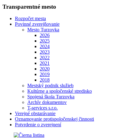
Transparentné mesto
Rozpočet mesta
Povinné zverejňovanie
Mesto Turzovka
2026
2025
2024
2023
2022
2021
2020
2019
2018
Mestský podnik služieb
Kultúrne a spoločenské stredisko
Spojená škola Turzovka
Archív dokumentov
T-services s.r.o.
Verejné obstarávanie
Oznamovanie protispoločenskej činnosti
Potvrdenie o zverejnení