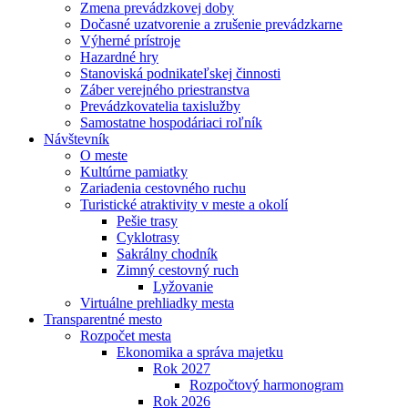
Zmena prevádzkovej doby
Dočasné uzatvorenie a zrušenie prevádzkarne
Výherné prístroje
Hazardné hry
Stanoviská podnikateľskej činnosti
Záber verejného priestranstva
Prevádzkovatelia taxislužby
Samostatne hospodáriaci roľník
Návštevník
O meste
Kultúrne pamiatky
Zariadenia cestovného ruchu
Turistické atraktivity v meste a okolí
Pešie trasy
Cyklotrasy
Sakrálny chodník
Zimný cestovný ruch
Lyžovanie
Virtuálne prehliadky mesta
Transparentné mesto
Rozpočet mesta
Ekonomika a správa majetku
Rok 2027
Rozpočtový harmonogram
Rok 2026