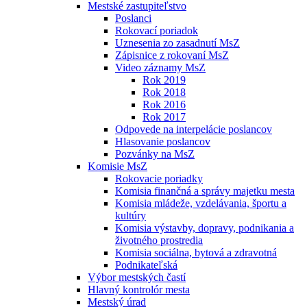
Mestské zastupiteľstvo
Poslanci
Rokovací poriadok
Uznesenia zo zasadnutí MsZ
Zápisnice z rokovaní MsZ
Video záznamy MsZ
Rok 2019
Rok 2018
Rok 2016
Rok 2017
Odpovede na interpelácie poslancov
Hlasovanie poslancov
Pozvánky na MsZ
Komisie MsZ
Rokovacie poriadky
Komisia finančná a správy majetku mesta
Komisia mládeže, vzdelávania, športu a
kultúry
Komisia výstavby, dopravy, podnikania a
životného prostredia
Komisia sociálna, bytová a zdravotná
Podnikateľská
Výbor mestských častí
Hlavný kontrolór mesta
Mestský úrad