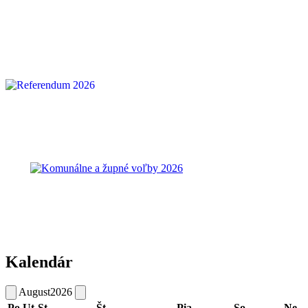
Kalendár
August
2026
Po
Ut
St
Št
Pia
So
Ne