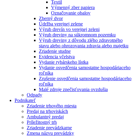
Textil
Výmenný zber papiera
Označovanie obalov
Zberný dvor
Údržba verejnej zelene
Výrub drevín vo verejnej zeleni
Výrub dreviny na súkromnom pozemku
Výrub dreviny z dôvodu zlého zdravotného
stavu alebo ohrozovania zdravia alebo majetku
Zriadenie studne
Evidencia včelstva
Vydanie rybárskeho lístka
Vydanie osvedčenia samostatne hospodáriaceho
roľníka
Zrušenie osvedčenia samostatne hospodáriaceho
roľníka
Malé zdroje znečisťovania ovzdušia
Odpady
Podnikateľ
Zriadenie trhového miesta
Predaj na trhoviskách
Ambulantný predaj
Príležitostný trh
Zriadenie prevádzkarne
Zmena názvu prevádzky