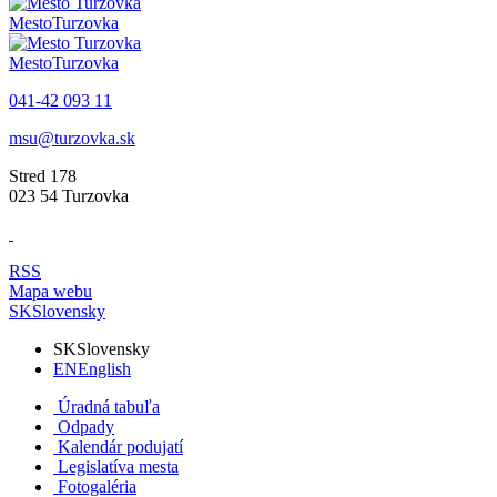
Mesto
Turzovka
Mesto
Turzovka
041-42 093 11
msu@turzovka.sk
Stred 178
023 54 Turzovka
RSS
Mapa webu
SK
Slovensky
SK
Slovensky
EN
English
Úradná tabuľa
Odpady
Kalendár podujatí
Legislatíva mesta
Fotogaléria