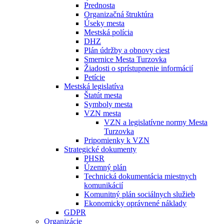
Prednosta
Organizačná štruktúra
Úseky mesta
Mestská polícia
DHZ
Plán údržby a obnovy ciest
Smernice Mesta Turzovka
Žiadosti o sprístupnenie informácií
Petície
Mestská legislatíva
Štatút mesta
Symboly mesta
VZN mesta
VZN a legislatívne normy Mesta
Turzovka
Pripomienky k VZN
Strategické dokumenty
PHSR
Územný plán
Technická dokumentácia miestnych
komunikácií
Komunitný plán sociálnych služieb
Ekonomicky oprávnené náklady
GDPR
Organizácie