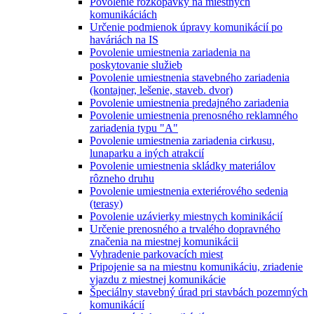
Povolenie rozkopávky na miestnych
komunikáciách
Určenie podmienok úpravy komunikácií po
haváriách na IS
Povolenie umiestnenia zariadenia na
poskytovanie služieb
Povolenie umiestnenia stavebného zariadenia
(kontajner, lešenie, staveb. dvor)
Povolenie umiestnenia predajného zariadenia
Povolenie umiestnenia prenosného reklamného
zariadenia typu "A"
Povolenie umiestnenia zariadenia cirkusu,
lunaparku a iných atrakcií
Povolenie umiestnenia skládky materiálov
rôzneho druhu
Povolenie umiestnenia exteriérového sedenia
(terasy)
Povolenie uzávierky miestnych kominikácií
Určenie prenosného a trvalého dopravného
značenia na miestnej komunikácii
Vyhradenie parkovacích miest
Pripojenie sa na miestnu komunikáciu, zriadenie
vjazdu z miestnej komunikácie
Špeciálny stavebný úrad pri stavbách pozemných
komunikácií