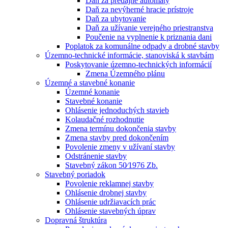
Daň za predajné automaty
Daň za nevýherné hracie prístroje
Daň za ubytovanie
Daň za užívanie verejného priestranstva
Poučenie na vyplnenie k priznania dani
Poplatok za komunálne odpady a drobné stavby
Územno-technické informácie, stanoviská k stavbám
Poskytovanie územno-technických informácií
Zmena Územného plánu
Územné a stavebné konanie
Územné konanie
Stavebné konanie
Ohlásenie jednoduchých stavieb
Kolaudačné rozhodnutie
Zmena termínu dokončenia stavby
Zmena stavby pred dokončením
Povolenie zmeny v užívaní stavby
Odstránenie stavby
Stavebný zákon 50⁄1976 Zb.
Stavebný poriadok
Povolenie reklamnej stavby
Ohlásenie drobnej stavby
Ohlásenie udržiavacích prác
Ohlásenie stavebných úprav
Dopravná štruktúra