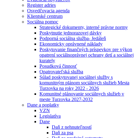
Register adries
Osvedčovacia agenda
Klientské centrum
Sociálna pomoc
Strategické dokumenty, interné právne normy
Poskytnutie jednorazovej dávky
Podporná sociálna služba- Jedáleň
Ekonomicky oprávnené náklady
Poskytovanie finančných príspevkov pre výkon
opatrení sociálnoprávnej ochrany detí a sociálnej
kurately
Posudková činnosť
Opatrovateľská služba
Súlad poskytovanej sociálnej služby s
komunitným plánom sociálnych služieb Mesta
Turzovka na roky 2022 - 2026
Komunitné plánovanie sociálnych služieb v
meste Turzovka 2027-2032
Dane a poplatky
VZN
Legislatíva
Dane
Daň z nehnuteľností
Daň za psa