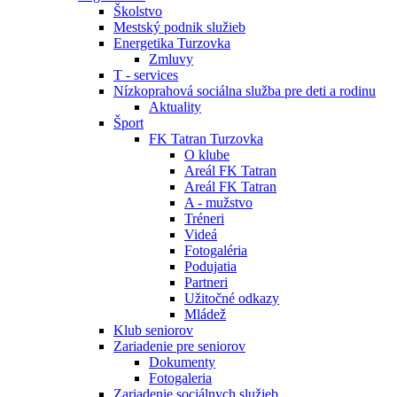
Školstvo
Mestský podnik služieb
Energetika Turzovka
Zmluvy
T - services
Nízkoprahová sociálna služba pre deti a rodinu
Aktuality
Šport
FK Tatran Turzovka
O klube
Areál FK Tatran
Areál FK Tatran
A - mužstvo
Tréneri
Videá
Fotogaléria
Podujatia
Partneri
Užitočné odkazy
Mládež
Klub seniorov
Zariadenie pre seniorov
Dokumenty
Fotogaleria
Zariadenie sociálnych služieb