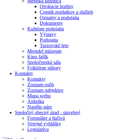
Mestská knižnica
Otváracie hodiny
Cenník poplatkov a služieb
Oznamy a podujatia
Dokumenty
Kultúrne podujatia
Výstavy
Podujatia
Turzovské leto
Mestské múzeum
Kino Jašík
Spoločenská sála
Folklórne súbory
Kontakty
Kontakty
Zoznam osôb
Zoznam subjektov
Mapa webu
Anketka
Napíšte nám
Spoločný obecný úrad - stavebný
Formuláre a tlačivá
Verejné vyhlášky
Legislatíva