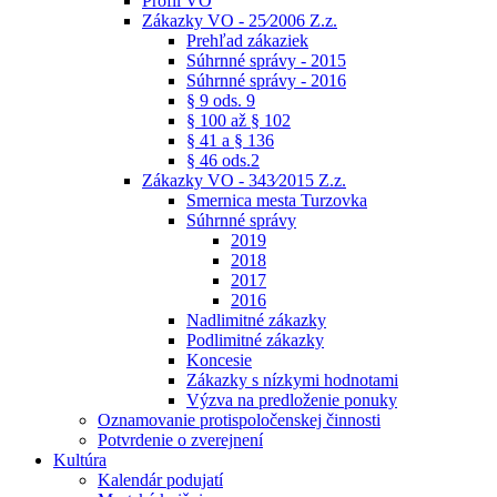
Profil VO
Zákazky VO - 25⁄2006 Z.z.
Prehľad zákaziek
Súhrnné správy - 2015
Súhrnné správy - 2016
§ 9 ods. 9
§ 100 až § 102
§ 41 a § 136
§ 46 ods.2
Zákazky VO - 343⁄2015 Z.z.
Smernica mesta Turzovka
Súhrnné správy
2019
2018
2017
2016
Nadlimitné zákazky
Podlimitné zákazky
Koncesie
Zákazky s nízkymi hodnotami
Výzva na predloženie ponuky
Oznamovanie protispoločenskej činnosti
Potvrdenie o zverejnení
Kultúra
Kalendár podujatí