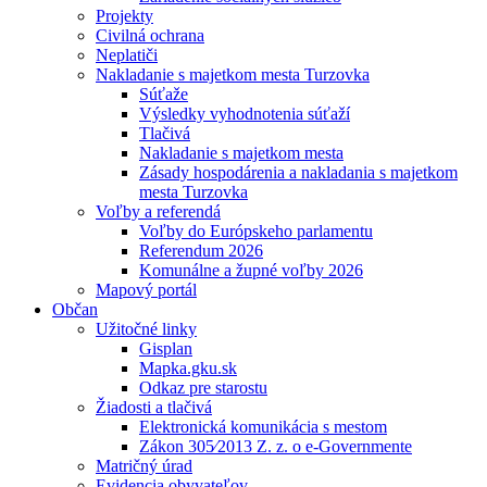
Projekty
Civilná ochrana
Neplatiči
Nakladanie s majetkom mesta Turzovka
Súťaže
Výsledky vyhodnotenia súťaží
Tlačivá
Nakladanie s majetkom mesta
Zásady hospodárenia a nakladania s majetkom
mesta Turzovka
Voľby a referendá
Voľby do Európskeho parlamentu
Referendum 2026
Komunálne a župné voľby 2026
Mapový portál
Občan
Užitočné linky
Gisplan
Mapka.gku.sk
Odkaz pre starostu
Žiadosti a tlačivá
Elektronická komunikácia s mestom
Zákon 305⁄2013 Z. z. o e-Governmente
Matričný úrad
Evidencia obyvateľov