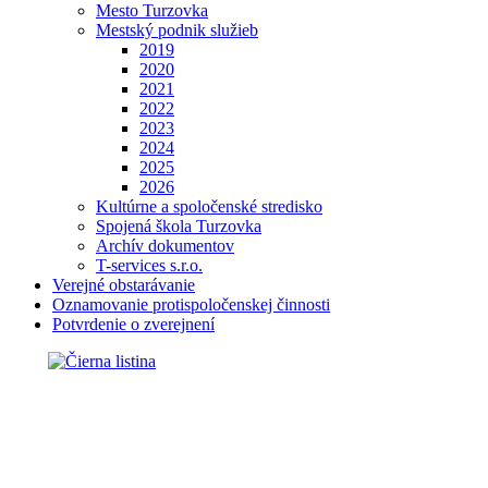
Mesto Turzovka
Mestský podnik služieb
2019
2020
2021
2022
2023
2024
2025
2026
Kultúrne a spoločenské stredisko
Spojená škola Turzovka
Archív dokumentov
T-services s.r.o.
Verejné obstarávanie
Oznamovanie protispoločenskej činnosti
Potvrdenie o zverejnení