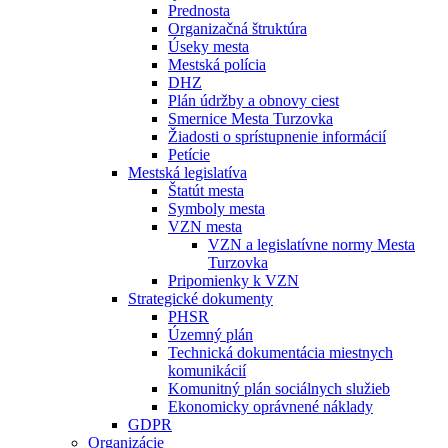
Prednosta
Organizačná štruktúra
Úseky mesta
Mestská polícia
DHZ
Plán údržby a obnovy ciest
Smernice Mesta Turzovka
Žiadosti o sprístupnenie informácií
Petície
Mestská legislatíva
Štatút mesta
Symboly mesta
VZN mesta
VZN a legislatívne normy Mesta
Turzovka
Pripomienky k VZN
Strategické dokumenty
PHSR
Územný plán
Technická dokumentácia miestnych
komunikácií
Komunitný plán sociálnych služieb
Ekonomicky oprávnené náklady
GDPR
Organizácie