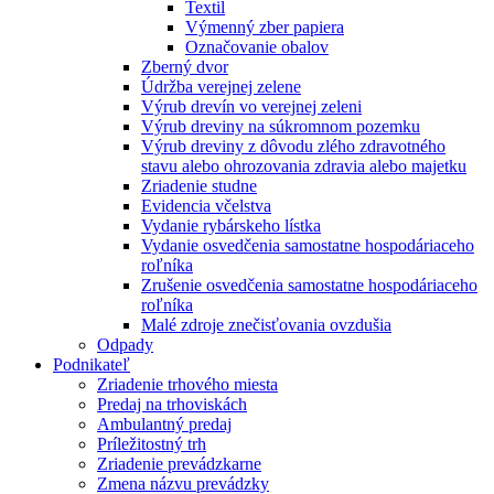
Textil
Výmenný zber papiera
Označovanie obalov
Zberný dvor
Údržba verejnej zelene
Výrub drevín vo verejnej zeleni
Výrub dreviny na súkromnom pozemku
Výrub dreviny z dôvodu zlého zdravotného
stavu alebo ohrozovania zdravia alebo majetku
Zriadenie studne
Evidencia včelstva
Vydanie rybárskeho lístka
Vydanie osvedčenia samostatne hospodáriaceho
roľníka
Zrušenie osvedčenia samostatne hospodáriaceho
roľníka
Malé zdroje znečisťovania ovzdušia
Odpady
Podnikateľ
Zriadenie trhového miesta
Predaj na trhoviskách
Ambulantný predaj
Príležitostný trh
Zriadenie prevádzkarne
Zmena názvu prevádzky