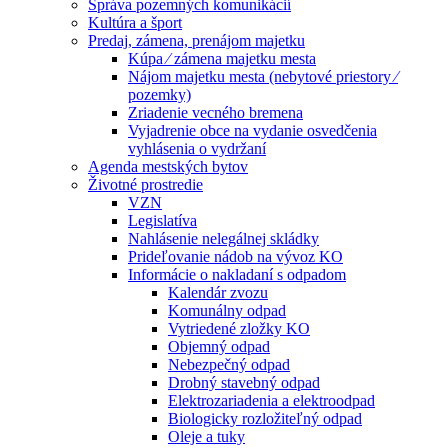
Správa pozemných komunikácií
Kultúra a šport
Predaj, zámena, prenájom majetku
Kúpa ⁄ zámena majetku mesta
Nájom majetku mesta (nebytové priestory ⁄
pozemky)
Zriadenie vecného bremena
Vyjadrenie obce na vydanie osvedčenia
vyhlásenia o vydržaní
Agenda mestských bytov
Životné prostredie
VZN
Legislatíva
Nahlásenie nelegálnej skládky
Prideľovanie nádob na vývoz KO
Informácie o nakladaní s odpadom
Kalendár zvozu
Komunálny odpad
Vytriedené zložky KO
Objemný odpad
Nebezpečný odpad
Drobný stavebný odpad
Elektrozariadenia a elektroodpad
Biologicky rozložiteľný odpad
Oleje a tuky