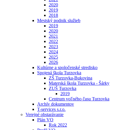
2020
2019
2018
Mestský podnik služieb
2019
2020
2021
2022
2023
2024
2025
2026
Kultúrne a spoločenské stredisko
Spojená škola Turzovka
ZŠ Turzovka-Bukovina
Materská škola Turzovka - Šárky
ZUŠ Turzovka
2019
Centrum voľného času Turzovka
Archív dokumentov
T-services s.r.o.
Verejné obstarávanie
Plán VO
Rok 2022