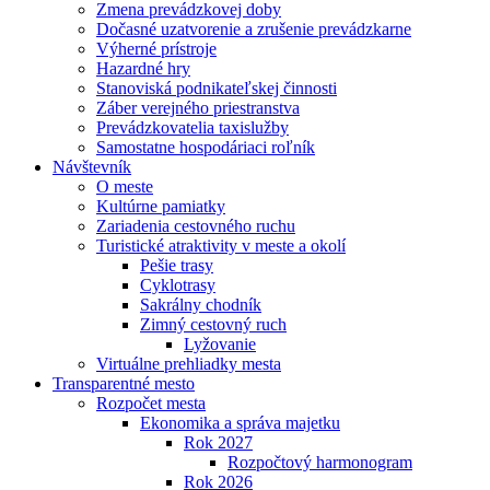
Zmena prevádzkovej doby
Dočasné uzatvorenie a zrušenie prevádzkarne
Výherné prístroje
Hazardné hry
Stanoviská podnikateľskej činnosti
Záber verejného priestranstva
Prevádzkovatelia taxislužby
Samostatne hospodáriaci roľník
Návštevník
O meste
Kultúrne pamiatky
Zariadenia cestovného ruchu
Turistické atraktivity v meste a okolí
Pešie trasy
Cyklotrasy
Sakrálny chodník
Zimný cestovný ruch
Lyžovanie
Virtuálne prehliadky mesta
Transparentné mesto
Rozpočet mesta
Ekonomika a správa majetku
Rok 2027
Rozpočtový harmonogram
Rok 2026