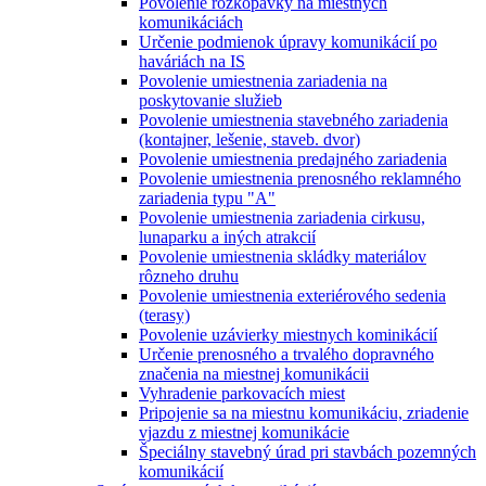
Povolenie rozkopávky na miestnych
komunikáciách
Určenie podmienok úpravy komunikácií po
haváriách na IS
Povolenie umiestnenia zariadenia na
poskytovanie služieb
Povolenie umiestnenia stavebného zariadenia
(kontajner, lešenie, staveb. dvor)
Povolenie umiestnenia predajného zariadenia
Povolenie umiestnenia prenosného reklamného
zariadenia typu "A"
Povolenie umiestnenia zariadenia cirkusu,
lunaparku a iných atrakcií
Povolenie umiestnenia skládky materiálov
rôzneho druhu
Povolenie umiestnenia exteriérového sedenia
(terasy)
Povolenie uzávierky miestnych kominikácií
Určenie prenosného a trvalého dopravného
značenia na miestnej komunikácii
Vyhradenie parkovacích miest
Pripojenie sa na miestnu komunikáciu, zriadenie
vjazdu z miestnej komunikácie
Špeciálny stavebný úrad pri stavbách pozemných
komunikácií