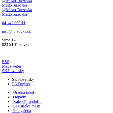
Mesto
Turzovka
Mesto
Turzovka
041-42 093 11
msu@turzovka.sk
Stred 178
023 54 Turzovka
RSS
Mapa webu
SK
Slovensky
SK
Slovensky
EN
English
Úradná tabuľa
Odpady
Kalendár podujatí
Legislatíva mesta
Fotogaléria