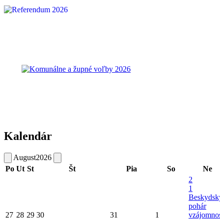
Kalendár
August
2026
Po
Ut
St
Št
Pia
So
Ne
2
1
Beskydsk
pohár
27
28
29
30
31
1
vzájomnos