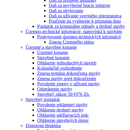
Daň za predajné automaty
Daň za nevýherné hracie prístroje
Daň za ubytovanie
Daň za užívanie verejného priestranstva
Poučenie na vyplnenie k priznania dani
Poplatok za komunálne odpady a drobné stavby
Územno-technické informácie, stanoviská k stavbám
Poskytovanie územno-technických informácií
Zmena Územného plánu
Územné a stavebné konanie
Územné konanie
Stavebné konanie
Ohlásenie jednoduchých stavieb
Kolaudačné rozhodnutie
Zmena termínu dokončenia stavby
Zmena stavby pred dokončením
Povolenie zmeny v užívaní stavby
Odstránenie stavby
Stavebný zákon 50⁄1976 Zb.
Stavebný poriadok
Povolenie reklamnej stavby
Ohlásenie drobnej stavby
Ohlásenie udržiavacích prác
Ohlásenie stavebných úprav
Dopravná štruktúra