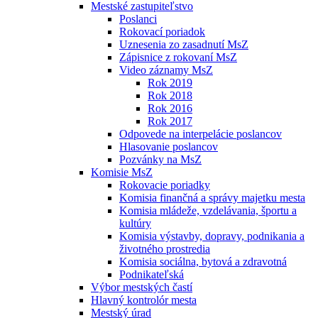
Mestské zastupiteľstvo
Poslanci
Rokovací poriadok
Uznesenia zo zasadnutí MsZ
Zápisnice z rokovaní MsZ
Video záznamy MsZ
Rok 2019
Rok 2018
Rok 2016
Rok 2017
Odpovede na interpelácie poslancov
Hlasovanie poslancov
Pozvánky na MsZ
Komisie MsZ
Rokovacie poriadky
Komisia finančná a správy majetku mesta
Komisia mládeže, vzdelávania, športu a
kultúry
Komisia výstavby, dopravy, podnikania a
životného prostredia
Komisia sociálna, bytová a zdravotná
Podnikateľská
Výbor mestských častí
Hlavný kontrolór mesta
Mestský úrad